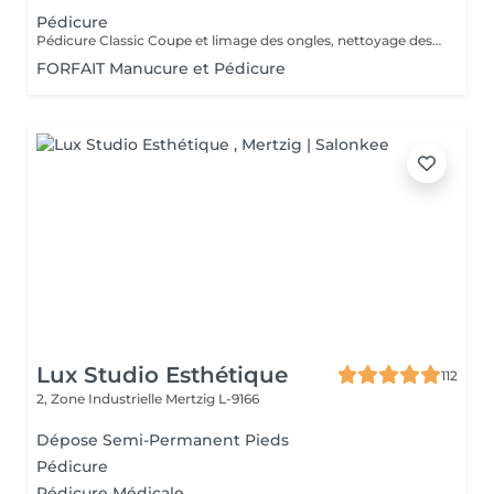
Pédicure
Pédicure Classic Coupe et limage des ongles, nettoyage des cuticules, et hydratation. Le soin essentiel pour des pieds soignés. Pédicure Expert Pédicure Classic + nettoyage approfondi des sillons unguéaux, élimination des peaux mortes et des callosités superficielles. Pour des pieds impeccables et un soin plus minutieux. Pédicure Deluxe Pédicure Expert + bain hydratant, gommage et massage relaxant à la bougie. L'expérience bien-être par excellence.
FORFAIT Manucure et Pédicure
Lux Studio Esthétique
112
2, Zone Industrielle
Mertzig L-9166
Dépose Semi-Permanent Pieds
Pédicure
Pédicure Médicale