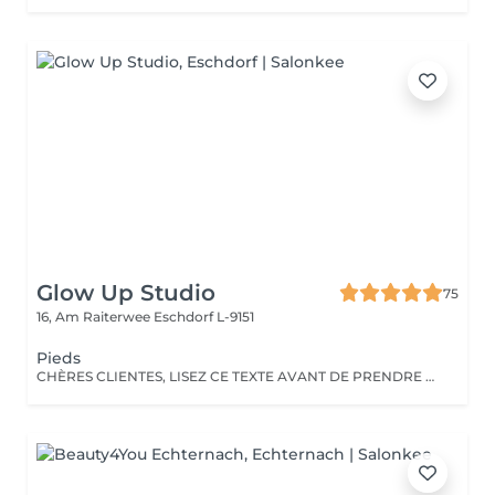
Glow Up Studio
75
16, Am Raiterwee
Eschdorf L-9151
Pieds
CHÈRES CLIENTES, LISEZ CE TEXTE AVANT DE PRENDRE RENDEZ-VOUS!!! Pour une belle pédicure, je porte une attention particulière à chaque détail. Veuillez noter que je ne propose aucun traitement pour les ongles atteints d'infections fongiques. Si vous avez des taches blanches, brunes ou jaunes, je vous recommande de consulter un médecin ou un podologue. Votre santé est ma priorité!