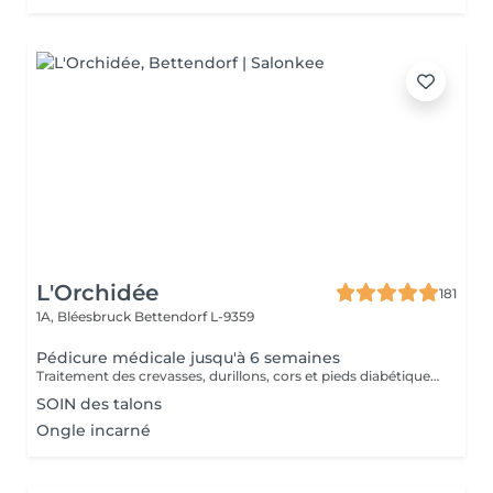
L'Orchidée
181
1A, Bléesbruck
Bettendorf L-9359
Pédicure médicale jusqu'à 6 semaines
Traitement des crevasses, durillons, cors et pieds diabétiques, correction des ongles incarnés. Les pieds sont les piliers du corps humain, prenons-en soin !
SOIN des talons
Ongle incarné