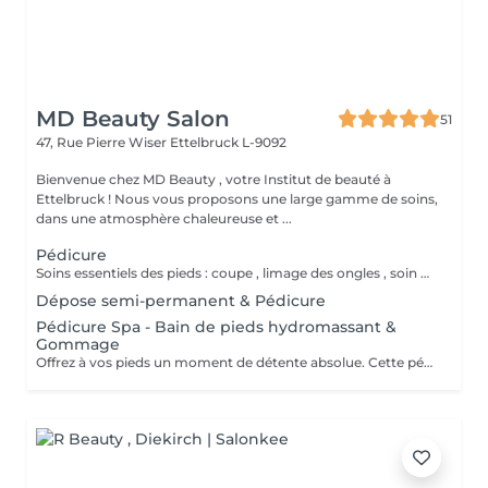
MD Beauty Salon
51
47, Rue Pierre Wiser
Ettelbruck L-9092
Bienvenue chez MD Beauty , votre Institut de beauté à
Ettelbruck ! Nous vous proposons une large gamme de soins,
dans une atmosphère chaleureuse et ...
Pédicure
Soins essentiels des pieds : coupe , limage des ongles , soin des cuticules et traitement des callosités. Idéal pour un entretien régulier.
Dépose semi-permanent & Pédicure
Pédicure Spa - Bain de pieds hydromassant &
Gommage
Offrez à vos pieds un moment de détente absolue. Cette pédicure complète inclut un bain de pieds relaxant avec hydromassage , un gommage doux pour éliminer les peaux mortes , suivi des soins classiques de la pédicure . Idéal pour des pieds soignés et légers , dans une ambiance cocooning.