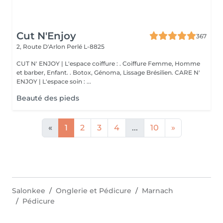
Cut N'Enjoy
367
2, Route D'Arlon
Perlé L-8825
CUT N' ENJOY | L'espace coiffure : . Coiffure Femme, Homme
et barber, Enfant. . Botox, Génoma, Lissage Brésilien. CARE N'
ENJOY | L'espace soin : ...
Beauté des pieds
«
1
2
3
4
...
10
»
Salonkee
Onglerie et Pédicure
Marnach
Pédicure