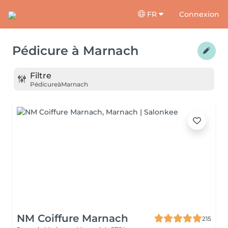
FR
Connexion
Pédicure
à
Marnach
Filtre
Pédicure
à
Marnach
NM Coiffure Marnach
215