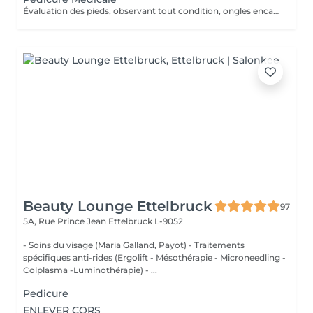
Évaluation des pieds, observant tout condition, ongles encarnes, cour, callosités ! En cas de infections, champignons, micose ou les problèmes cotanés, recomandez une visite chez le podologue si necessaire. Desinfection des Pieds avec solution antiseptique. Retrait du Vernis Précédent avec un dissolvant pour nettoyer complètement les ongles des pieds. Coupez, desencarnes et Modelez les ongles avec une pance et lime, Pousses les Cuticules avec batone pour repousser doucement vers l'arrière et coupez les excès, Coupez avec bisturi les callosites si necessaire Traitement avec une rape pour eliminer les cellules mortes et les callosites, sans besoin d'immersion dans l'eau. Application d'un gommage supplementaire si necessaire. Hydratation Intense avec crème et les cuticules pour maintenir la peau douce, Appliquez une base transparent pour protéger les ongles. Attendez suffisamment de tempos pour sèc
Beauty Lounge Ettelbruck
97
5A, Rue Prince Jean
Ettelbruck L-9052
- Soins du visage (Maria Galland, Payot) - Traitements
spécifiques anti-rides (Ergolift - Mésothérapie - Microneedling -
Colplasma -Luminothérapie) - ...
Pedicure
ENLEVER CORS