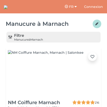
FR
Connexion
Manucure
à
Marnach
Filtre
Manucure
à
Marnach
NM Coiffure Marnach
216