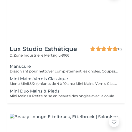
Lux Studio Esthétique
112
2, Zone Industrielle
Mertzig L-9166
Manucure
Dissolvant pour nettoyer completement les ongles, Coupez et Modelez les ongles avec une lime, Mouillez les mains quelques minutes pour ramollir les cuticules, Pousses les Cuticules avec batone pour repousser doucement vers l'arrière et coupez les excès, Hydratez les Mains avec crème et les cuticules pour maintenir la peau douce, Appliquez une base transparent pour protéger les ongles. Attendez suffisamment de tempos pour sèche.
Mini Mains Vernis Classique
Menu MiniLUX (enfants de 4 à 10 ans) Mini Mains Vernis Classique Petite mise en beauté des ongles avec la couleur au choix
Mini Duo Mains & Pieds
Mini Mains = Petite mise en beauté des ongles avec la couleur au choix Mini Soin des Pieds = Petite mise en beauté des ongles Nettoyage doux, hydratation et pose de vernis Duo Mini Mains & Pieds Forfait complet pour mains et pieds avec vernis coloré