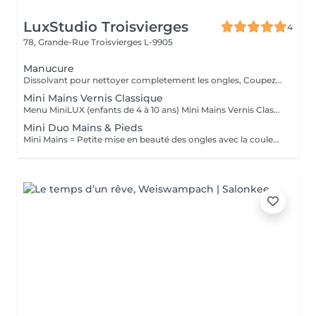
LuxStudio Troisvierges
4
78, Grande-Rue
Troisvierges L-9905
Manucure
Dissolvant pour nettoyer completement les ongles, Coupez et Modelez les ongles avec une lime, Mouillez les mains quelques minutes pour ramollir les cuticules, Pousses les Cuticules avec batone pour repousser doucement vers l'arrière et coupez les excès, Hydratez les Mains avec crème et les cuticules pour maintenir la peau douce, Appliquez une base transparent pour protéger les ongles. Attendez suffisamment de tempos pour sèche.
Mini Mains Vernis Classique
Menu MiniLUX (enfants de 4 à 10 ans) Mini Mains Vernis Classique Petite mise en beauté des ongles avec la couleur au choix
Mini Duo Mains & Pieds
Mini Mains = Petite mise en beauté des ongles avec la couleur au choix Mini Soin des Pieds = Petite mise en beauté des ongles Nettoyage doux, hydratation et pose de vernis Duo Mini Mains & Pieds Forfait complet pour mains et pieds avec vernis coloré