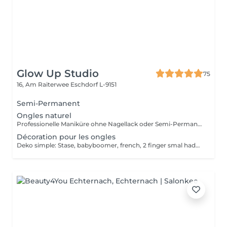
Glow Up Studio
75
16, Am Raiterwee
Eschdorf L-9151
Semi-Permanent
Ongles naturel
Professionelle Maniküre ohne Nagellack oder Semi-Permanent, für gesunde und gepflegte Hände.
Décoration pour les ongles
Deko simple: Stase, babyboomer, french, 2 finger smal hadpaint, +4 colors Deko complex: Big strass, charms, handpaint Deko plus complex: charms, 10 Finger handpaint, 3D art