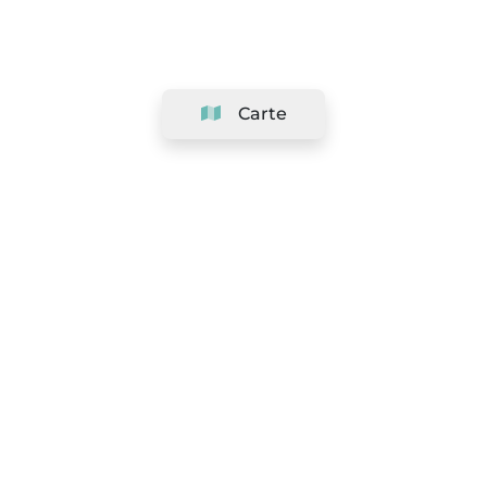
Carte
Société
Support
Équipe
&
Carrières
Référencer votre salon
Légal
Exercer le droit de rétractation