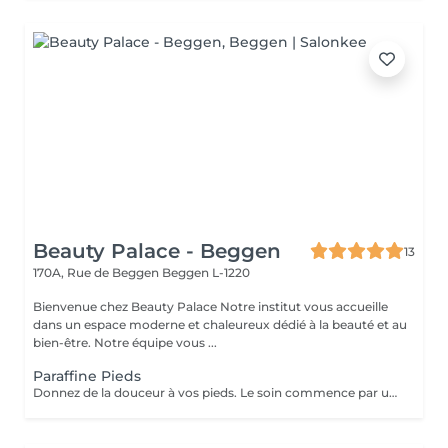
Beauty Palace - Beggen
13
170A, Rue de Beggen
Beggen L-1220
Bienvenue chez Beauty Palace Notre institut vous accueille
dans un espace moderne et chaleureux dédié à la beauté et au
bien-être. Notre équipe vous ...
Paraffine Pieds
Donnez de la douceur à vos pieds. Le soin commence par un gommage de la demi-jambe et des pieds, puis avec un grand pinceau la spécialiste de beauté applique la paraffine chaude sur chaque pieds, ce masque va poser environ 15 min, puis vient le moment de la détente: le modelage des pieds, relaxation suprême. Résultat des pieds doux comme une peau de bébé.