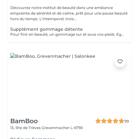
Découvrez notre institut de beauté dans une ambiance
empreinte de sérénité et de calme, prêt pour une pause beauté
hors du temps. L'Intemporel, trois...
Supplément gommage détente
Pour finir en beauté, un gommage sur et sous vos pieds. Egalement entre les orteils. Pour une meilleure pénétration de la crème pieds. Uniquement avec un service de beauté des pieds / pédicure effectué à l'institut le même jour.
BamBoo
99
13, Rte de Trèves
Grevenmacher L-6793