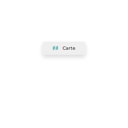
Carte
Société
Support
Équipe
&
Carrières
Référencer votre salon