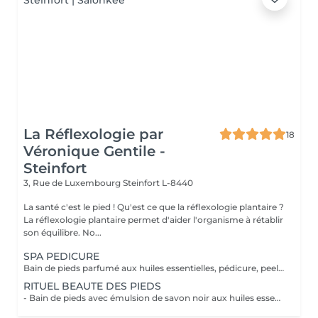
La Réflexologie par
18
Véronique Gentile -
Steinfort
3, Rue de Luxembourg
Steinfort L-8440
La santé c'est le pied ! Qu'est ce que la réflexologie plantaire ?
La réflexologie plantaire permet d'aider l'organisme à rétablir
son équilibre. No...
SPA PEDICURE
Bain de pieds parfumé aux huiles essentielles, pédicure, peeling au sel senteur orientale, masque chaussettes, massage au beurre de karité
RITUEL BEAUTE DES PIEDS
- Bain de pieds avec émulsion de savon noir aux huiles essentielles méthode traditionnel marocaine - Gommage au sel senteur orientale - Collagène masque/chaussettes - Massage des pieds relaxant et défatigant activant ainsi la circulation sanguine et libérant toute les tensions au beurre de karité