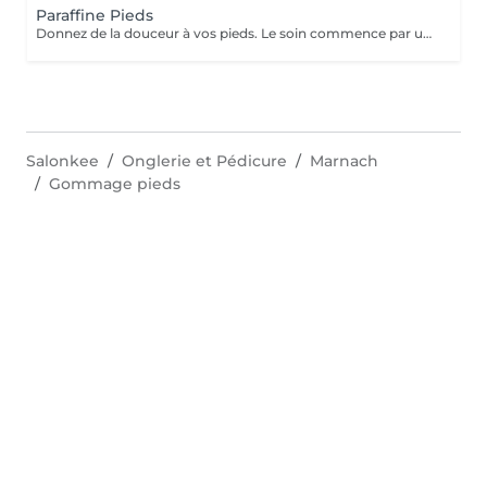
Paraffine Pieds
Donnez de la douceur à vos pieds. Le soin commence par un gommage de la demi-jambe et des pieds, puis avec un grand pinceau la spécialiste de beauté applique la paraffine chaude sur chaque pieds, ce masque va poser environ 15 min, puis vient le moment de la détente: le modelage des pieds, relaxation suprême. Résultat des pieds doux comme une peau de bébé.
Salonkee
Onglerie et Pédicure
Marnach
Gommage pieds