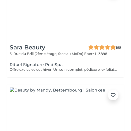
Sara Beauty
168
5, Rue du Brill (2ème étage, face au McDo)
Foetz L-3898
Rituel Signature PediSpa
Offre exclusive cet hiver! Un soin complet, pédicure, exfoliation et masque nourrissant et bain à remous pour une douceur absolue. Un moment cocooning, réconfortant, idéal pour l'hiver. La version avec pause de semi permanent pour des pieds soignés est éclatant tout l'hiver