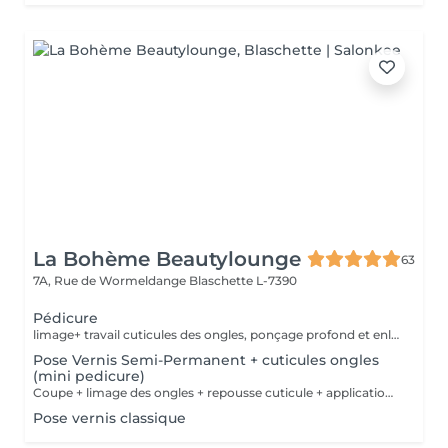
La Bohème Beautylounge
63
7A, Rue de Wormeldange
Blaschette L-7390
Pédicure
limage+ travail cuticules des ongles, ponçage profond et enlèvement des peaux mortes des pieds + peeling
Pose Vernis Semi-Permanent + cuticules ongles
(mini pedicure)
Coupe + limage des ongles + repousse cuticule + application vernis semi-permanent ( contrairement à la pédicure complète on ne travaille pas les peaux ni les talons des pieds)
Pose vernis classique