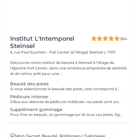
Institut L'Intemporel
284
Steinsel
6, rue Paul Eyschen - Pall Center (à l’étage)
Steinsel L-7317
Découvrez notre institut de beauté à Steinsel à l'étage de
l'épicerie Pall Center, dans une ambiance empreinte de sérénité
et de calme, prêt pour une ...
Beauté des pieds
Si vous sélectionnez la beauté des pieds, cela correspond à couper et limer les ongles, repousser et couper mes cuticules, râper et masser les pieds. Si vous avez des soucis tels que : cors, ongles incarnés, ongles épaissis, mycoses ou tout autre douleur spécifique merci de sélectionner la pédicure qui est médicale.
Pédicure intense
Grâce aux séances de pédicure médicale, vos pieds sont soignés et traités en profondeur. En termes de soins de soi, les pieds sont souvent la partie du corps oubliée. C'est pourtant l'une de celles qui subit le plus votre quotidien. Ongles incarnés, cors, durillons et autres crevasses, sont des sources d'inconfort qui peuvent aisément être évitées si un soin est apporté assez tôt . Nos séances de pédicure médicale vous permettent une prise en charge complète de vos pieds. Du soin d'entretien au traitement plus profond, vos pieds sont massés, traités et soignés avec toute l'expertise de nos pédicures. Conseillée toutes les 4 semaines.
Supplément gommage
Pour finir en beauté, un gommage sur et sous vos pieds. Egalement entre les orteils. Pour une meilleure pénétration de la crème pieds.