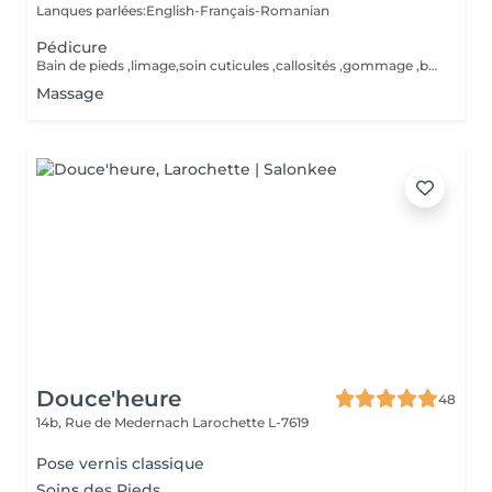
Lanques parlées:English-Français-Romanian
Pédicure
Bain de pieds ,limage,soin cuticules ,callosités ,gommage ,base,crème
Massage
Douce'heure
48
14b, Rue de Medernach
Larochette L-7619
Pose vernis classique
Soins des Pieds