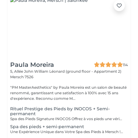
Paula Moreira
114
5, Allée John William Léonard (ground floor - Appartment 2)
Mersch 7526
"PM MasterAesthetics" by Paula Moreira est un salon de beauté
renommé, garantissant une satisfaction à 100% avec 15 ans
d'expérience. Reconnu comme M...
Rituel Prestige des Pieds by INOCOS + Semi-
permanent
Spa des Pieds Signature INOCOS Offrez à vos pieds une véritable parenthèse de bien-être avec notre nouveau soin Spa des Pieds Signature INOCOS. Durée : 1h15 Le rituel comprend : Bain relaxant aux sels parfumés pour détendre et préparer les pieds. Nettoyage avec une mousse hygiénisante aux huiles essentielles d'eucalyptus, de lavande et de tea tree. Gommage exfoliant aux grains naturels, enrichi en huile de jojoba et panthénol, pour éliminer les cellules mortes et retrouver une peau douce. Élimination douce des callosités et des rugosités superficielles. Pose de vernis semi-permanent pour une finition élégante et durable. Hydratation intense grâce à la crème aux actifs nourrissants (urée, acide hyaluronique, panthénol et niacinamide), accompagnée d'un massage relaxant pour une sensation de légèreté et de confort. Résultat : Des pieds parfaitement soignés, doux, hydratés et sublimés, dans une ambiance de détente absolue. Contre-indications Ce soin ne peut pas être réalisé en cas de : * Mycose des pieds ou des ongles ; * Plaies, coupures ou infections ; * Verrues plantaires ; * Eczéma, psoriasis ou autres maladies de la peau au niveau des pieds ; * Pied diabétique ou troubles circulatoires sans avis médical ; * Toute autre pathologie nécessitant une prise en charge par un podologue ou un médecin.
Spa des pieds + semi-permanent
Une Expérience Unique dans Votre Spa des Pieds à Mersch ! Bain de pieds spécial Immersion dans de l'eau tiède avec des sels de l'Himalaya, des pétales de rose ou des herbes apaisantes. Pour une touche de luxe supplémentaire, nous ajoutons du lait et du miel pour une action hydratante et adoucissante. Gommage Utilisation d'exfoliants naturels haut de gamme, tels que le sucre brun, l'huile de coco ou le marc de café, pour activer la circulation. Technique de massage pour éliminer les impuretés et laisser la peau douce et revitalisée. Hydratation intensive Application d'un masque hydratant au beurre de karité et au collagène, enveloppé dans un film thermique pour une absorption en profondeur. Massage relaxant Massage réalisé avec des huiles essentielles d'argan, de lavande ou d'amande douce. Finition VIP Application d'un sérum nutritif et d'une crème hydratante pour une peau soyeuse. Finition avec un vernis semi-permanent. Un espace réservé et exclusif, garantissant intimité et un service d'excellence.