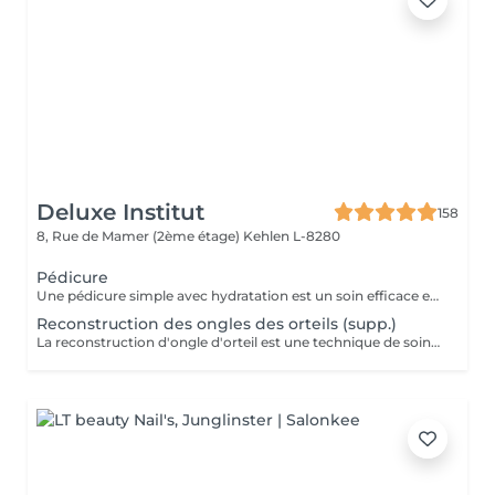
Deluxe Institut
158
8, Rue de Mamer (2ème étage)
Kehlen L-8280
Pédicure
Une pédicure simple avec hydratation est un soin efficace et rapide pour garder vos pieds en bonne santé et hydratés, tout en améliorant leur apparence. Ce soin est parfait pour ceux qui souhaitent entretenir leurs pieds sans avoir besoin d'un bain de pieds. Étapes de la Pédicure Complète "Brésilienne" avec Bains de Pieds : Bain de pieds chaud relaxant, les ongles sont soigneusement coupés, limés et nettoyés. Un polissage peut être effectué pour donner un aspect naturel et brillant à l'ongle. Eliminer les cellules mortes qui s'accumulent à la surface de la peau, ainsi que l'excès de peau qui peut apparaître à certains endroits (comme les cuticules des ongles, les talons ou les coudes). Une crème hydratante riche est appliquée sur l'ensemble des pieds pour nourrir et adoucir la peau. L'hydratation permet de prévenir les zones sèches et de garder les pieds doux et soyeux. Vernis simple ou pose semi-permanent (facultatif) pour tout les soins pedicure.
Reconstruction des ongles des orteils (supp.)
La reconstruction d'ongle d'orteil est une technique de soins esthétiques qui permet de réparer ou de reconstruire un ongle abîmé ou cassé. Grâce à des matériaux spécifiques, ce soin redonne forme à l'ongle et améliore l'apparence des pieds.