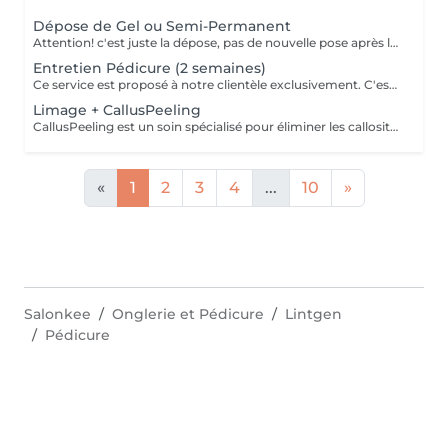
Dépose de Gel ou Semi-Permanent
Attention! c'est juste la dépose, pas de nouvelle pose après la dépose.
Entretien Pédicure (2 semaines)
Ce service est proposé à notre clientèle exclusivement. C'est un entretien des ongles à effectuer maximum après deux semaines suivant la pédicure. Description : *Raccourcissement des ongles *Entretien des cuticules *Passage de la rape *Application d'une Huile pour les cuticules et d'une Crème pieds
Limage + CallusPeeling
CallusPeeling est un soin spécialisé pour éliminer les callosités et adoucir les pieds, sans l'utilisation de lames ou d'instruments agressifs. Ce traitement doux et indolore dissout les peaux dures et rugueuses grâce à des produits spécifiques, laissant la peau lisse, hydratée et revitalisée. Idéal pour ceux qui souffrent de pieds secs ou de callosités, le Callus Peeling procure un résultat immédiat, offrant des pieds visiblement plus sains et soignés après une seule séance.
«
1
2
3
4
...
10
»
Salonkee
Onglerie et Pédicure
Lintgen
Pédicure