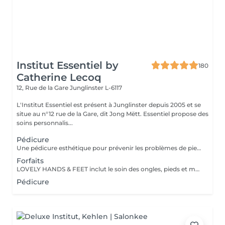
Institut Essentiel by
180
Catherine Lecoq
12, Rue de la Gare
Junglinster L-6117
L'Institut Essentiel est présent à Junglinster depuis 2005 et se
situe au n°12 rue de la Gare, dit Jong Mëtt. Essentiel propose des
soins personnalis...
Pédicure
Une pédicure esthétique pour prévenir les problèmes de pieds et d'ongles. Soin complet de la peau et des ongles.
Forfaits
LOVELY HANDS & FEET inclut le soin des ongles, pieds et mains, le retrait et soin des callosités, un gommage, un masque à la paraffine et une finition hydratante. La pose vernis base ou couleur est incluse. L'ESSENTIEL inclut le soin des ongles, pieds et mains personnalisé, suivant les besoins individuels.
Pédicure