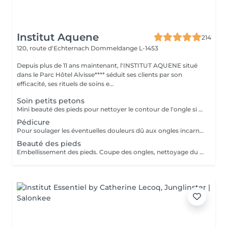
Institut Aquene
214
120, route d'Echternach
Dommeldange L-1453
Depuis plus de 11 ans maintenant, l'INSTITUT AQUENE situé
dans le Parc Hôtel Alvisse**** séduit ses clients par son
efficacité, ses rituels de soins e...
Soin petits petons
Mini beauté des pieds pour nettoyer le contour de l'ongle si nécessaire. Si l'enfant le souhaite nous lui offrons la pose vernis avec les couleurs biosourcées totalement naturelles.
Pédicure
Pour soulager les éventuelles douleurs dû aux ongles incarnés, cors. L'usage du bistouri pour enlever de simple callosités sera considéré comme une pédicure.
Beauté des pieds
Embellissement des pieds. Coupe des ongles, nettoyage du contour des cuticules et râpe pour poncer le dessous des pieds.