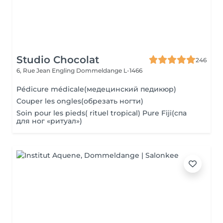
Studio Chocolat
246
6, Rue Jean Engling
Dommeldange L-1466
Pédicure médicale(медецинский педикюр)
Couper les ongles(обрезать ногти)
Soin pour les pieds( rituel tropical) Pure Fiji(спа
для ног «ритуал»)