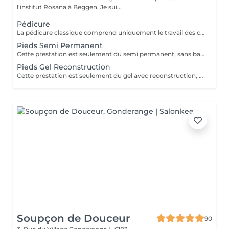
l'institut Rosana à Beggen. Je sui...
Pédicure
La pédicure classique comprend uniquement le travail des cuticules ainsi que le limage des ongles afin de leur redonner une forme propre et soignée. Cette prestation permet d'avoir des ongles nets et bien entretenus, sans pose de vernis ni soin complet des pieds.
Pieds Semi Permanent
Cette prestation est seulement du semi permanent, sans bain de pieds ni soins des callosités.
Pieds Gel Reconstruction
Cette prestation est seulement du gel avec reconstruction, sans bain de pieds ni soins des callosités.
Soupçon de Douceur
90