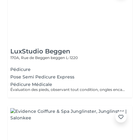
LuxStudio Beggen
170A, Rue de Beggen
beggen L-1220
Pédicure
Pose Semi Pedicure Express
Pédicure Médicale
Évaluation des pieds, observant tout condition, ongles encarnes, cour, callosités ! En cas de infections, champignons, micose ou les problèmes cotanés, recomandez une visite chez le podologue si necessaire. Desinfection des Pieds avec solution antiseptique. Retrait du Vernis Précédent avec un dissolvant pour nettoyer complètement les ongles des pieds. Coupez, desencarnes et Modelez les ongles avec une pance et lime, Pousses les Cuticules avec batone pour repousser doucement vers l'arrière et coupez les excès, Coupez avec bisturi les callosites si necessaire Traitement avec une rape pour eliminer les cellules mortes et les callosites, sans besoin d'immersion dans l'eau. Application d'un gommage supplementaire si necessaire. Hydratation Intense avec crème et les cuticules pour maintenir la peau douce, Appliquez une base transparent pour protéger les ongles. Attendez suffisamment de tempos pour sèc