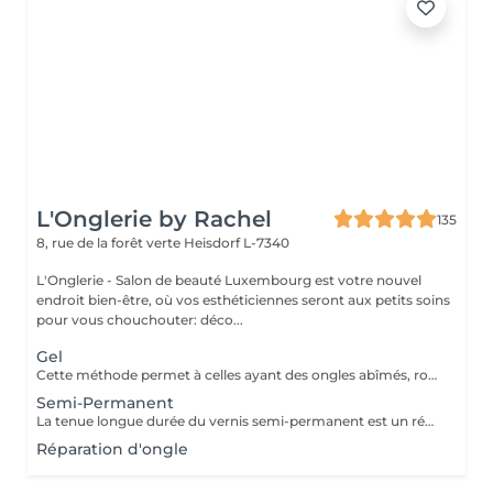
L'Onglerie by Rachel
135
8, rue de la forêt verte
Heisdorf L-7340
L'Onglerie - Salon de beauté Luxembourg est votre nouvel
endroit bien-être, où vos esthéticiennes seront aux petits soins
pour vous chouchouter: déco...
Gel
Cette méthode permet à celles ayant des ongles abîmés, rongés, cassants, de retrouver de très jolies mains. En rallongement ou en simple gainage, le gel apportera solidité à vos ongles, et une couleur longue durée
Semi-Permanent
La tenue longue durée du vernis semi-permanent est un réel avantage. La pose sera effectuée avec soin, en adaptant les produits utilisés. La prestation sera entièrement personnalisée. La tenue peut aller de 2 à 3 semaines, 4 maximum selon le type d'ongle. Fini les retouches manucure tous les 4 jours, c'est une vraie liberté qui s'offre à vous ! Finesse et tenue longue durée ! N'hésitez pas à demander conseil
Réparation d'ongle