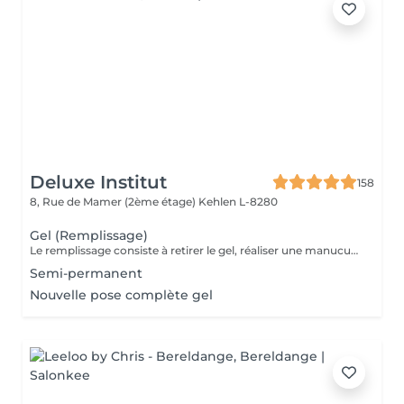
Deluxe Institut
158
8, Rue de Mamer (2ème étage)
Kehlen L-8280
Gel (Remplissage)
Le remplissage consiste à retirer le gel, réaliser une manucure et poser de nouveau du gel. Veuillez noter qu'un supplément de 3 € sera ajouté si vous avez des ongles cassés. Si plus de 4 ongles sont cassés, le tarif d'une pose complète sera appliqué. Le prix étudiant est appliqué aux enfants des clientes habituelles.
Semi-permanent
Nouvelle pose complète gel