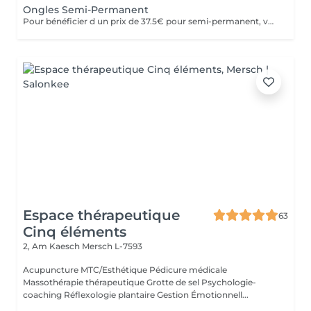
Ongles Semi-Permanent
Pour bénéficier d un prix de 37.5€ pour semi-permanent, vous devez acheter une seule fois le kit individuel avec tout le matériel non jetable nécessaire, qui sera conserve pour nous, pour le futurs rendez-vous, garantissant ainsi une meilleure hygiène.* *renouvelable chaque année.
Espace thérapeutique
63
Cinq éléments
2, Am Kaesch
Mersch L-7593
Acupuncture MTC/Esthétique Pédicure médicale
Massothérapie thérapeutique Grotte de sel Psychologie-
coaching Réflexologie plantaire Gestion Émotionnell...