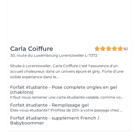
Carla Coiffure
161
30, route du Luxembourg
Lorentzweiler L-7372
Située à Lorentzweiler, Carla Coiffure c'est l'assurance d'un
accueil chaleureux dans un univers épuré et girly. Forte d'une
solide expérience dans le...
Forfait étudiante - Pose complete ongles en gel
(chablons)
Il faut nous ramener une carte étudiante valable, comme vous êtes étudiante.
Forfait étudiante - Remplissage gel
Etes-vous étudiante? Profitez de 20% à votre passage chez nous pour votre remplissage. ATTENTION: il nous faut une carte étudiante valable que vous etes bien étudiante.
Forfait étudiante - supplément French /
Babyboommer