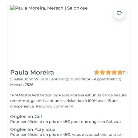
Paula Moreira
114
5, Allée John William Léonard (ground floor - Appartment 2)
Mersch 7526
"PM MasterAesthetics" by Paula Moreira est un salon de beauté
renommé, garantissant une satisfaction à 100% avec 15 ans
d'expérience. Reconnu comme M...
Ongles en Gel
Pour bénéficier d un prix de 45€ pour une ongle en Gel, vous devez acheter une seul fois le kit individuel comprenant tout le matériel nom jetable nécessaire,qui sera conserve pour nous , pour de futurs rendez-vous, garantissant ainsi une meilleure hygiène.* *Renouvelable chaque année.
Ongles en Acrylique
Pour bénéficier d un prix de 45€, vous devez acheter une seule fois le kit individuel comprenant tout le matériel non jetable nécessaire , qui sera conserve pour nous pour de futurs rendez-vous, garantissant ainsi une meilleure hygiène.* *renouvelabre chaque année.