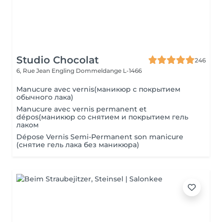
Studio Chocolat
246
6, Rue Jean Engling
Dommeldange L-1466
Manucure avec vernis(маникюр с покрытием
обычного лака)
Manucure avec vernis permanent et
dépos(маникюр со снятием и покрытием гель
лаком
Dépose Vernis Semi-Permanent son manicure
(снятие гель лака без маникюра)