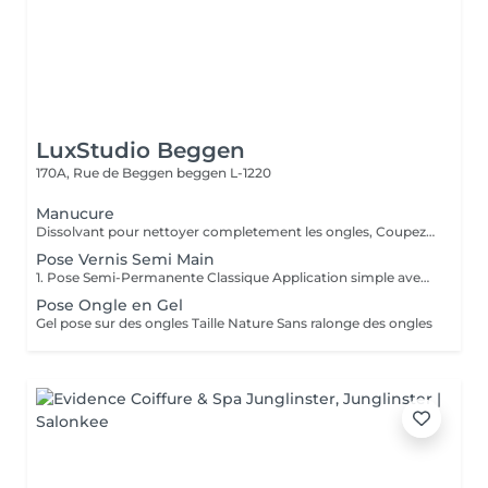
LuxStudio Beggen
170A, Rue de Beggen
beggen L-1220
Manucure
Dissolvant pour nettoyer completement les ongles, Coupez et Modelez les ongles avec une lime, Mouillez les mains quelques minutes pour ramollir les cuticules, Pousses les Cuticules avec batone pour repousser doucement vers l'arrière et coupez les excès, Hydratez les Mains avec crème et les cuticules pour maintenir la peau douce, Appliquez une base transparent pour protéger les ongles. Attendez suffisamment de tempos pour sèche.
Pose Vernis Semi Main
1. Pose Semi-Permanente Classique Application simple avec une fine couche de base. Idéale pour celles qui souhaitent de la couleur, de la brillance et un léger renfort. Tenue moyenne 2 semaines. 2. Pose Semi + Renfort Combinaison d'une base classique avec une couche de renfort. Offre une meilleure résistance que le semi-permanent classique, parfaite pour les ongles naturels. Moyenne Tenue de 2 à 3 semaines. 3. Pose Semi + Fiber Ultra Base classique combinée à un gel enrichi en fibres, idéale pour les ongles fragiles ou nécessitant un renforcement supplémentaire. Tenue Moyenne 3 à 4 semaines.
Pose Ongle en Gel
Gel pose sur des ongles Taille Nature Sans ralonge des ongles