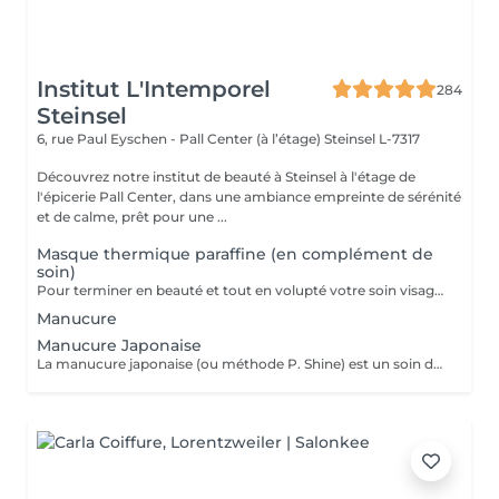
Institut L'Intemporel
284
Steinsel
6, rue Paul Eyschen - Pall Center (à l’étage)
Steinsel L-7317
Découvrez notre institut de beauté à Steinsel à l'étage de
l'épicerie Pall Center, dans une ambiance empreinte de sérénité
et de calme, prêt pour une ...
Masque thermique paraffine (en complément de
soin)
Pour terminer en beauté et tout en volupté votre soin visage, nous vous proposons le 'double masque '. Cela consiste en une application d'un masque crème bourré d'actifs hydratants/régénérants/anti-âge ou anti-oxydants suivi d'un bain de paraffine tiède. Ceci permet la pénétration intégrale du masque crème grâce à la chaleur de la paraffine et une fin de soin en douceur grâce aux actifs de la paraffine adoucissants et calmants. Une véritable invitation à la détente.
Manucure
Manucure Japonaise
La manucure japonaise (ou méthode P. Shine) est un soin de beauté naturel et ancestral visant à renforcer, nourrir et faire briller les ongles sans vernis ni gel. En utilisant des produits naturels comme la cire d'abeille, des minéraux, et de la poudre de perle, elle rend les ongles sains, forts et brillants avec un effet miroir, idéal pour réparer les ongles abîmés (après gel ou semi-permanent, grossesse...). Convient aux ongles naturels fragiles, mous, cassants ou dédoublés, mais aussi simplement pour offrir une période de repos et de soin aux ongles.