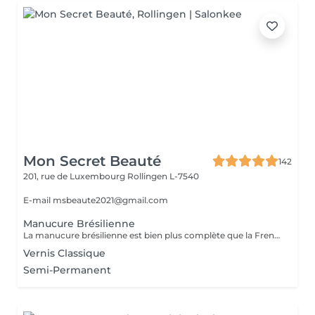
Mon Secret Beauté
142
201, rue de Luxembourg
Rollingen L-7540
E-mail msbeaute2021@gmail.com
Manucure Brésilienne
La manucure brésilienne est bien plus complète que la French manucure puisqu'il s'agit d'un soin complet des mains, des ongles et des cuticules. L'objectif est d'hydrater les mains et les ongles, avec des produits doux et écologiques (les produits utilisés ne nécessitent pas d'eau), et des massages. Elle peut d'ailleurs être aussi bien réalisée sur les ongles de pieds : les professionnels vont alors en même temps traiter et masser les pieds.
Vernis Classique
Semi-Permanent