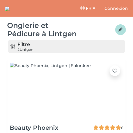
FR
Connexion
Onglerie et
Pédicure
à
Lintgen
Filtre
à
Lintgen
Beauty Phoenix
6