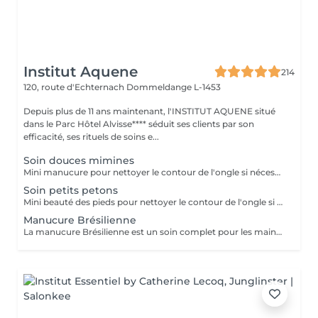
Institut Aquene
214
120, route d'Echternach
Dommeldange L-1453
Depuis plus de 11 ans maintenant, l'INSTITUT AQUENE situé
dans le Parc Hôtel Alvisse**** séduit ses clients par son
efficacité, ses rituels de soins e...
Soin douces mimines
Mini manucure pour nettoyer le contour de l'ongle si nécessaire. Si l'enfant le souhaite nous lui offrons la pose vernis avec les couleurs biosourcées totalement naturelles.
Soin petits petons
Mini beauté des pieds pour nettoyer le contour de l'ongle si nécessaire. Si l'enfant le souhaite nous lui offrons la pose vernis avec les couleurs biosourcées totalement naturelles.
Manucure Brésilienne
La manucure Brésilienne est un soin complet pour les mains et les ongles. Tout au long du traitement vos mains sont dans des gants imbibés de crème nourrissante. Vos mains en ressortent toutes douces et parfaitement hydratées.