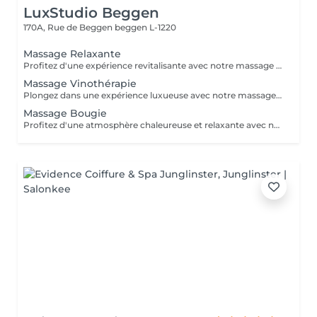
LuxStudio Beggen
170A, Rue de Beggen
beggen L-1220
Massage Relaxante
Profitez d'une expérience revitalisante avec notre massage relaxant de 40, 60 ou 90 minutes. Nos esthéticiennes utiliseront des techniques douces pour soulager les tensions musculaires, procurant une sensation de tranquillité. Le temps de préparation et d'installation de la cliente est inclus dans la période choisie, garantissant que chaque minute soit consacrée à votre bien-être. Profitez de ce moment pour rajeunir corps et esprit.
Massage Vinothérapie
Plongez dans une expérience luxueuse avec notre massage Vinothérapie de 40, 60 ou 90 minutes. Nos Esthetcienne experts utiliseront des techniques spécifiques, combinant les bienfaits du raisin pour apaiser vos muscles et offrir une sensation de détente profonde. Le temps de préparation et d'installation de la cliente est inclus dans la durée sélectionnée, garantissant une expérience dédiée à votre bien-être. Laissez-vous emporter par ce moment de délice, revitalisant à la fois votre corps et votre esprit.
Massage Bougie
Profitez d'une atmosphère chaleureuse et relaxante avec notre massage aux bougies de 40, 60 ou 90 minutes. Nos esthéticiennes spécialisées intègrent des bougies parfumées pour créer une ambiance paisible tout en appliquant des techniques douces visant à soulager les tensions musculaires. Le temps de préparation et d'installation de la cliente est inclus dans la période choisie, garantissant que chaque minute soit dédiée à votre bien-être. Offrez-vous une expérience de rajeunissement du corps et de l'esprit dans ce cadre serein.