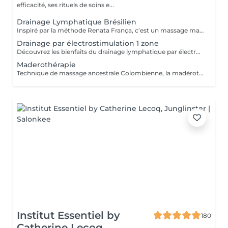
efficacité, ses rituels de soins e...
Drainage Lymphatique Brésilien
Inspiré par la méthode Renata França, c'est un massage manuel destiné a stimuler la circulation lymphatique et à détoxifier l'organisme. Par des manuvres manuelles variant la pression en suivant le sens de la circulation lymphatique l'organisme est nettoyé et son système immunitaire renforcé. La lymphe draine les liquides excédentaires, les toxines et les débris cellulaires pour un résultat immédiat ! Peut être fait avant une séance de madérothérapie pour encore plus de bien fait !!
Drainage par électrostimulation 1 zone
Découvrez les bienfaits du drainage lymphatique par électrostimulation, une méthode innovante qui: - stimule la circulation lymphatique, - réduit les gonflements, - améliore la détoxification du corps et -favorise une sensation de légèreté. Idéal pour améliorer le bien-être et optimiser la perte de poids. Sans douleur, venez profitez d'un moment de détente bien mérité, tout en stimulant de l'intérieur votre corps et perdant des calories. 1 zone correspond au : ventre ou cuisses (les 2) ou bras.
Maderothérapie
Technique de massage ancestrale Colombienne, la madérothérapie offre une multitude de bénéfices sur le corps ! - L'amélioration de la circulation sanguine et de la circulation lymphatique - Une peau resserrée, des muscles plus toniques - L'élimination de l'apparence de la cellulite, même profonde... Qu'il s'agisse de la peau du corps ou du visage, les instruments et rouleaux en bois de maderothérapie agissent sur toutes les zones du corps permettant une relaxation profonde et une tonification du corps dans son ensemble. Pour un bon résultat il est conseiller de faire entre 3 à 5 séances de drainage lymphatique Brésilien afin de détoxifier le corps et 10 séances de maderothérapie réparties sur 5 semaines (soit 2 séances par semaine). Et une séance par mois de chaque en entretient. Effet WOUAH garantie
Institut Essentiel by
180
Catherine Lecoq