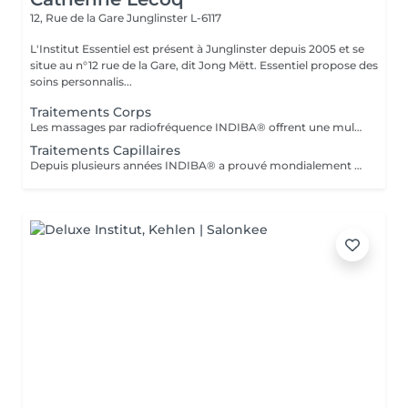
12, Rue de la Gare
Junglinster L-6117
L'Institut Essentiel est présent à Junglinster depuis 2005 et se
situe au n°12 rue de la Gare, dit Jong Mëtt. Essentiel propose des
soins personnalis...
Traitements Corps
Les massages par radiofréquence INDIBA® offrent une multitudes de bienfaits. De la relaxation au massage anti-cellulite et raffermissant, INDIBA® traite en douceur et efficacement. L'action en profondeur de la technologie de radiofréquence stimule la production de collagène, améliore le tonus musculaire et la circulation sanguine et renforce les défenses naturelles de la peau. Dès le premier massage vous ressentirez la différence et constater les premiers effets. Pour vous informer sur les effets et les traitements avec la méthode INDIBA® vous pouvez réserver un rendez-vous informatif. Le traitement ne convient pas si vous: - êtes en ceinte - portez un pacemaker - souffrez de thrombose, phlébite - troubles vasculaires graves - êtes traité pour un cancer (demandez avis médical)
Traitements Capillaires
Depuis plusieurs années INDIBA® a prouvé mondialement son efficacité à lutter contre la dégénérescence cellulaire (vieillissement cellulaire). La technologie de INDIBA® Haiwave a été spécifiquement conçue pour traiter le problème de la chute des cheveux du au vieillissement ou en raison de problèmes hormonaux. En activant la micro circulation, les racines des cheveux sont intensément nourries en oxygène et peuvent se régénérer très rapidement. Le poil sort ainsi de sa phase de repos et peut repousser. Progressivement (à p.de 4 séances) les premiers cheveux sont visibles. Le traitement doit impérativement se réaliser 3-4 fois par semaines sur une durée de 1mois (revitalisation, cheveux fins, prévention anti-chute) ou 2 mois pour la perte de cheveux et calvitie. Nous proposons un forfait de 12 séances avec une remise immédiate de 15%. 1 à 2 cure de 12 séances sont conseillés à intervalle de 4-6 semaines. N'hésitez pas à nous contacter pour plus d'information ou réserver votre séance d'information (gratuite) en ligne.