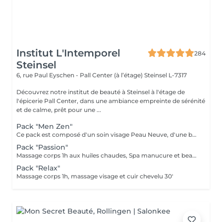
Institut L'Intemporel
284
Steinsel
6, rue Paul Eyschen - Pall Center (à l’étage)
Steinsel L-7317
Découvrez notre institut de beauté à Steinsel à l'étage de
l'épicerie Pall Center, dans une ambiance empreinte de sérénité
et de calme, prêt pour une ...
Pack "Men Zen"
Ce pack est composé d'un soin visage Peau Neuve, d'une beauté des pieds et d'un massage "Escale à Marrakech" (1h de massage) déconnection et expérience sensorielle Pour récupérer un homme zen :-)
Pack "Passion"
Massage corps 1h aux huiles chaudes, Spa manucure et beauté des pieds + bain de paraffine
Pack "Relax"
Massage corps 1h, massage visage et cuir chevelu 30'