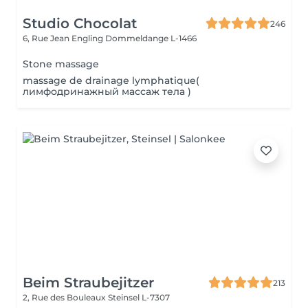
Studio Chocolat
246
6, Rue Jean Engling
Dommeldange L-1466
Stone massage
massage de drainage lymphatique(
лимфодринажный массаж тела )
Beim Straubejitzer
213
2, Rue des Bouleaux
Steinsel L-7307