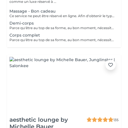
comme un luxe réservé à ...
Massage - Bon cadeau
Ce service ne peut être réservé en ligne. Afin d'obtenir le type de bon cadeau souhaité il vous suffit de nous contacter soit par téléphone, soit par e-mail. Nous conviendrons ensemble d'un type de massage désiré et votre bon cadeau sera à récupérer chez MassageWorld Kehlen ou envoyer par mail. Numéro de téléphone : +352 691 20 44 49 Adresse mail : contact@massageworld.lu
Demi-corps
Parce qu'être au top de sa forme, au bon moment, nécessite bien plus que de l'entrainement. Utilisé depuis de nombreuses années par les sportifs de haut niveau, le massage sportif est à présent à votre disposition. Avant l'effort, le massage prépare les muscles à performer tout en évitant les blessures. Après l'effort, il prévient les courbatures et détend la musculature, ce qui permet aux muscles de se relaxer pour mieux récupérer. Ce type de massage stimule le système lymphatique, la circulation sanguine et enlève les nuds musculaires. Le massage sportif est souvent demandé par les athlètes pour soulager ou prévenir des douleurs musculaires retardées, pour accélérer la guérison des blessures des tendons et des muscles, pour augmenter l'amplitude des mouvements ou le volumes des muscles, etc. Développé au départ pour traiter les blessures sportives et augmenter les performances des athlètes, tout le monde peut à présent bénéficier des bienfaits d'un tel massage. L'essayer, c'est l'adopter ! Il existe différents types de massages selon le sport pratiqué ou les douleurs ressenties. Le Massage sportif est donc adaptable selon les souhaits de chacun.
Corps complet
Parce qu'être au top de sa forme, au bon moment, nécessite bien plus que de l'entrainement. Utilisé depuis de nombreuses années par les sportifs de haut niveau, le massage sportif est à présent à votre disposition. Avant l'effort, le massage prépare les muscles à performer tout en évitant les blessures. Après l'effort, il prévient les courbatures et détend la musculature, ce qui permet aux muscles de se relaxer pour mieux récupérer. Ce type de massage stimule le système lymphatique, la circulation sanguine et enlève les nuds musculaires. Le massage sportif est souvent demandé par les athlètes pour soulager ou prévenir des douleurs musculaires retardées, pour accélérer la guérison des blessures des tendons et des muscles, pour augmenter l'amplitude des mouvements ou le volumes des muscles, etc. Développé au départ pour traiter les blessures sportives et augmenter les performances des athlètes, tout le monde peut à présent bénéficier des bienfaits d'un tel massage. L'essayer, c'est l'adopter ! Il existe différents types de massages selon le sport pratiqué ou les douleurs ressenties. Le Massage sportif est donc adaptable selon les souhaits de chacun.
aesthetic lounge by
135
Michelle Bauer