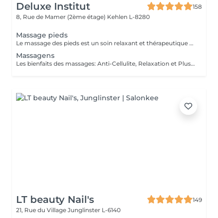
Deluxe Institut
158
8, Rue de Mamer (2ème étage)
Kehlen L-8280
Massage pieds
Le massage des pieds est un soin relaxant et thérapeutique qui apporte de nombreux bienfaits tant pour le corps que pour l'esprit. En stimulant des points spécifiques sur les pieds, il aide à réduire les tensions et améliore la circulation sanguine.
Massagens
Les bienfaits des massages: Anti-Cellulite, Relaxation et Plus Le massage est une pratique ancestrale qui procure de nombreux bienfaits pour le corps et l'esprit. Selon la technique utilisée, il peut agir sur la détente, la circulation ou encore l'élimination des toxines. Le massage anti-cellulite : Il aide à réduire l'aspect peau d'orange en stimulant la circulation sanguine et lymphatique. Il favorise le drainage des toxines et améliore l'élasticité de la peau, la rendant plus ferme et plus lisse. Le massage de relaxation : Idéal pour relâcher les tensions et apaiser le stress, il procure une sensation de bien-être immédiate. Grâce à des mouvements lents et fluides, il détend les muscles et favorise un sommeil réparateur. Le massage drainant: Il active le système lymphatique et réduit la rétention d'eau, aidant ainsi à affiner la silhouette et à éliminer les toxines. Parfait pour les jambes lourdes ! Chaque type de massage a ses propres vertus et s'adapte aux besoins de chacun. Que ce soit pour retrouver une peau plus ferme, soulager les tensions ou simplement s'accorder un moment de bien-être, il y a un massage fait pour vous !
LT beauty Nail's
149
21, Rue du Village
Junglinster L-6140