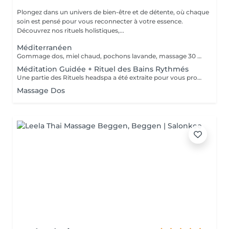
Plongez dans un univers de bien-être et de détente, où chaque
soin est pensé pour vous reconnecter à votre essence.
Découvrez nos rituels holistiques,...
Méditerranéen
Gommage dos, miel chaud, pochons lavande, massage 30 minutes
Méditation Guidée + Rituel des Bains Rythmés
Une partie des Rituels headspa a été extraite pour vous proposer cette formule courte de 20 min, afin de lâcher tout votre stress et de réguler vos émotions. Le bac à shampooing est rempli d'eau à 39°C, avec une synergie d'huiles essentielles spécifiques, en continu, à l'aide d'un bol pendant ces 20 min, l'eau aromatique est versée sur votre tête, et pendant ce temps, nous faisons un court exercice de sophrologie afin de vous mettre en pleine réceptivité pour continuer avec une méditation guidée. Un moment très relaxant et ressourçant
Massage Dos