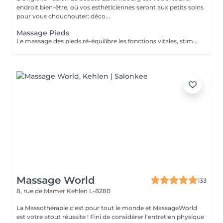
endroit bien-être, où vos esthéticiennes seront aux petits soins
pour vous chouchouter: déco...
Massage Pieds
Le massage des pieds ré-équilibre les fonctions vitales, stimule la circulation sanguine ainsi que le drainage lymphatique. Vos muscles se détendent, les systèmes nerveux sont stimulés.. succombez, profitez d'un moment de détente et de relaxation unique.
Massage World
133
8, rue de Mamer
Kehlen L-8280
La Massothérapie c'est pour tout le monde et MassageWorld
est votre atout réussite ! Fini de considérer l'entretien physique