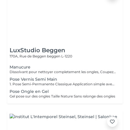
LuxStudio Beggen
170A, Rue de Beggen
beggen L-1220
Manucure
Dissolvant pour nettoyer completement les ongles, Coupez et Modelez les ongles avec une lime, Mouillez les mains quelques minutes pour ramollir les cuticules, Pousses les Cuticules avec batone pour repousser doucement vers l'arrière et coupez les excès, Hydratez les Mains avec crème et les cuticules pour maintenir la peau douce, Appliquez une base transparent pour protéger les ongles. Attendez suffisamment de tempos pour sèche.
Pose Vernis Semi Main
1. Pose Semi-Permanente Classique Application simple avec une fine couche de base. Idéale pour celles qui souhaitent de la couleur, de la brillance et un léger renfort. Tenue moyenne 2 semaines. 2. Pose Semi + Renfort Combinaison d'une base classique avec une couche de renfort. Offre une meilleure résistance que le semi-permanent classique, parfaite pour les ongles naturels. Moyenne Tenue de 2 à 3 semaines. 3. Pose Semi + Fiber Ultra Base classique combinée à un gel enrichi en fibres, idéale pour les ongles fragiles ou nécessitant un renforcement supplémentaire. Tenue Moyenne 3 à 4 semaines.
Pose Ongle en Gel
Gel pose sur des ongles Taille Nature Sans ralonge des ongles