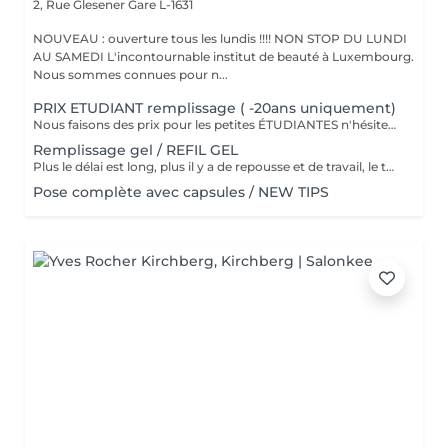
2, Rue Glesener
Gare L-1631
NOUVEAU : ouverture tous les lundis !!!! NON STOP DU LUNDI
AU SAMEDI L'incontournable institut de beauté à Luxembourg.
Nous sommes connues pour n...
PRIX ETUDIANT remplissage ( -20ans uniquement)
Nous faisons des prix pour les petites ÉTUDIANTES n'hésitez pas a passer
Remplissage gel / REFIL GEL
Plus le délai est long, plus il y a de repousse et de travail, le tarif s'adapte donc au temps écoulé depuis votre dernier rendez-vous. Merci de choisir le remplissage adapté
Pose complète avec capsules / NEW TIPS