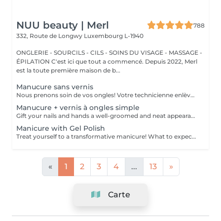
NUU beauty | Merl
788
332, Route de Longwy
Luxembourg L-1940
ONGLERIE - SOURCILS - CILS - SOINS DU VISAGE - MASSAGE -
ÉPILATION C'est ici que tout a commencé. Depuis 2022, Merl
est la toute première maison de b...
Manucure sans vernis
Nous prenons soin de vos ongles! Votre technicienne enlèvera délicatement les cellules mortes, façonnera et limera vos ongles, et polira la surface extérieure pour un fini lisse et naturel. Nos experts proposent des manucures à bords, hardware ou combinées, selon vos préférences. Comment se fait une manucure sans vernis? - la peau rugueuse est délicatement enlevée - la forme de la plaque de l'ongle est corrigée avec douceur - les cuticules et bords latéraux sont soigneusement traités - de l'huile nourrissante pour les cuticules et de la crème pour les mains sont appliquées pour nourrir et hydrater Limitations d'âge: recommandé à partir de 14 ans. Recommandations post-procédure: aucun soin particulier n'est nécessaire après cette procédure. Fréquence: une fois toutes les 3 semaines.
Manucure + vernis à ongles simple
Gift your nails and hands a well-groomed and neat appearance! Your technician will effectively remove dead skin cells, shape and file nails, and buff the outer surface. A regular nail polish is applied at the end of this treatment. Our masters do edged, hardware, or combined manicure. How is manicure with simple nail polish done? - rough skin is removed - the shape of the nail plate is corrected - the cuticle and side ridges are corrected - nail polish is applied - cuticle oil and hand cream are applied Age restrictions: recommended to do from 14 years. Post procedure recommendations: there are no post recommendations for this procedure. Frequency: once in 3 weeks.
Manicure with Gel Polish
Treat yourself to a transformative manicure! What to expect: - old polish is removed as a bonus - rough skin is removed - nails are shaped - cuticles and side ridges are polished - reinforcement is performed if chosen - semi-permanent polish is applied - cuticle oil and hand cream are applied Age: 16+ Frequency: every 3 weeks for best results. *Removal of old semi-permanent polish is included with the manicure. If you want a separate removal appointment, we charge €20 for the careful process that protects your nails. For the manicure, we leave a thin layer of old polish under the new layer to enhance the durability of the semi-permanent polish. *Please note that if semipermanent nail polish without manicure is chosen, rough skin, cuticle and side ridges won't be removed.
«
1
2
3
4
...
13
»
Carte