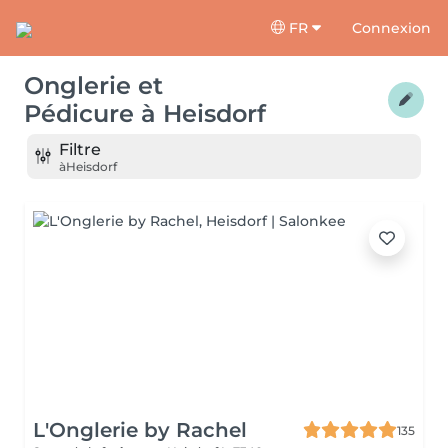
FR
Connexion
Onglerie et
Pédicure
à
Heisdorf
Filtre
à
Heisdorf
L'Onglerie by Rachel
135