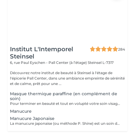
Institut L'Intemporel
284
Steinsel
6, rue Paul Eyschen - Pall Center (à l’étage)
Steinsel L-7317
Découvrez notre institut de beauté à Steinsel à l'étage de
l'épicerie Pall Center, dans une ambiance empreinte de sérénité
et de calme, prêt pour une ...
Masque thermique paraffine (en complément de
soin)
Pour terminer en beauté et tout en volupté votre soin visage, nous vous proposons le 'double masque '. Cela consiste en une application d'un masque crème bourré d'actifs hydratants/régénérants/anti-âge ou anti-oxydants suivi d'un bain de paraffine tiède. Ceci permet la pénétration intégrale du masque crème grâce à la chaleur de la paraffine et une fin de soin en douceur grâce aux actifs de la paraffine adoucissants et calmants. Une véritable invitation à la détente.
Manucure
Manucure Japonaise
La manucure japonaise (ou méthode P. Shine) est un soin de beauté naturel et ancestral visant à renforcer, nourrir et faire briller les ongles sans vernis ni gel. En utilisant des produits naturels comme la cire d'abeille, des minéraux, et de la poudre de perle, elle rend les ongles sains, forts et brillants avec un effet miroir, idéal pour réparer les ongles abîmés (après gel ou semi-permanent, grossesse...). Convient aux ongles naturels fragiles, mous, cassants ou dédoublés, mais aussi simplement pour offrir une période de repos et de soin aux ongles.