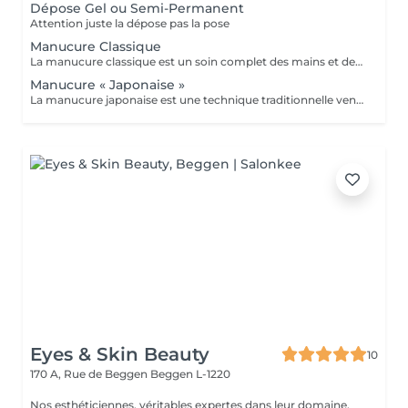
Dépose Gel ou Semi-Permanent
Attention juste la dépose pas la pose
Manucure Classique
La manucure classique est un soin complet des mains et des ongles qui permet de conserver des mains belles et bien entretenues au quotidien. Elle comprend le limage des ongles, le soins des cuticules après un trempage dans l'eau tiède, l'application d'une huile et d'une base vitaminée transparente ainsi que d'une crème nourrissante pour vos mains.
Manucure « Japonaise »
La manucure japonaise est une technique traditionnelle venue du Japon, 100% naturelle, qui vise a fortifier l'ongle et lui redonner tout son éclat. Ce soin consiste à nourrir et polir l'ongle avec des poudres et pâtes riches en vitamines, minéraux et extraits marins. Résultats: *Brillance naturelle incomparable sans vernis *Ongles renforcés en profondeur Idéal pour: -Les ongles fragiles, cassants ou dédoublés -Celles qui préfèrent le naturel -Retrouver des ongles en pleine santé et lumineux -Après une dépose de gel ou semi permanent
Eyes & Skin Beauty
10
170 A, Rue de Beggen
Beggen L-1220
Nos esthéticiennes, véritables expertes dans leur domaine,