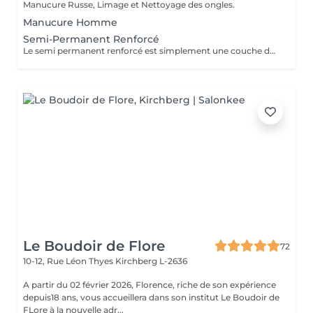
Manucure Russe, Limage et Nettoyage des ongles.
Manucure Homme
Semi-Permanent Renforcé
Le semi permanent renforcé est simplement une couche de vernis avec une base épaisse. Il permet de renforcé vos ongles naturels contrairement au semi permanent classique. Cette technique s'effectue sur des ongles naturels sains et dures. La Manucure Russe est comprise dans le prix. Le remplissage est à faire toutes les 2 semaines et demi / 3 semaines.
Le Boudoir de Flore
72
10-12, Rue Léon Thyes
Kirchberg L-2636
A partir du 02 février 2026, Florence, riche de son expérience
depuis18 ans, vous accueillera dans son institut Le Boudoir de
FLore à la nouvelle adr...