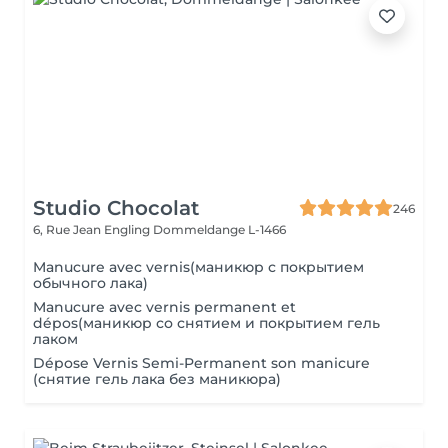
Studio Chocolat
246
6, Rue Jean Engling
Dommeldange L-1466
Manucure avec vernis(маникюр с покрытием
обычного лака)
Manucure avec vernis permanent et
dépos(маникюр со снятием и покрытием гель
лаком
Dépose Vernis Semi-Permanent son manicure
(снятие гель лака без маникюра)