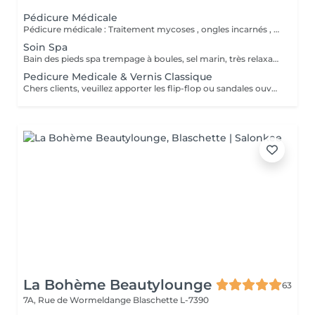
Pédicure Médicale
Pédicure médicale : Traitement mycoses , ongles incarnés , corrections des ongles en plicature , ongles en tuile de provence , en volute, durillons, cors ,callosités, crevasses, pied d'athlète et tous les affections. Le prix varie en fonction du problème.
Soin Spa
Bain des pieds spa trempage à boules, sel marin, très relaxant. Gommage & massage inclus. Service non disponible pour ongles mycosiques , je propose l'autre solution de traitement.
Pedicure Medicale & Vernis Classique
Chers clients, veuillez apporter les flip-flop ou sandales ouvertes pour pose de verniz classique.
La Bohème Beautylounge
63
7A, Rue de Wormeldange
Blaschette L-7390