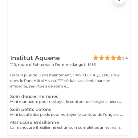
Institut Aquene
214
120, route d'Echternach
Dommeldange L-1453
Depuis plus de 11 ans maintenant, l'INSTITUT AQUENE situé
dans le Parc Hôtel Alvisse**** séduit ses clients par son
efficacité, ses rituels de soins e...
Soin douces mimines
Mini manucure pour nettoyer le contour de l'ongle si nécessaire. Si l'enfant le souhaite nous lui offrons la pose vernis avec les couleurs biosourcées totalement naturelles.
Soin petits petons
Mini beauté des pieds pour nettoyer le contour de l'ongle si nécessaire. Si l'enfant le souhaite nous lui offrons la pose vernis avec les couleurs biosourcées totalement naturelles.
Manucure Brésilienne
La manucure Brésilienne est un soin complet pour les mains et les ongles. Tout au long du traitement vos mains sont dans des gants imbibés de crème nourrissante. Vos mains en ressortent toutes douces et parfaitement hydratées.