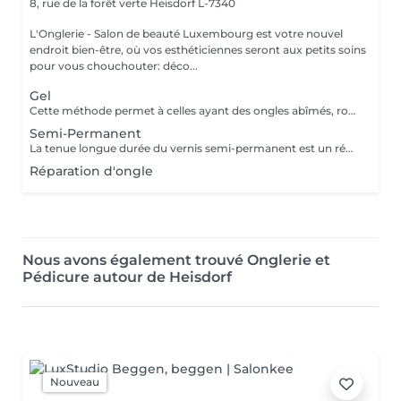
8, rue de la forêt verte
Heisdorf L-7340
L'Onglerie - Salon de beauté Luxembourg est votre nouvel
endroit bien-être, où vos esthéticiennes seront aux petits soins
pour vous chouchouter: déco...
Gel
Cette méthode permet à celles ayant des ongles abîmés, rongés, cassants, de retrouver de très jolies mains. En rallongement ou en simple gainage, le gel apportera solidité à vos ongles, et une couleur longue durée
Semi-Permanent
La tenue longue durée du vernis semi-permanent est un réel avantage. La pose sera effectuée avec soin, en adaptant les produits utilisés. La prestation sera entièrement personnalisée. La tenue peut aller de 2 à 3 semaines, 4 maximum selon le type d'ongle. Fini les retouches manucure tous les 4 jours, c'est une vraie liberté qui s'offre à vous ! Finesse et tenue longue durée ! N'hésitez pas à demander conseil
Réparation d'ongle
Nous avons également trouvé Onglerie et
Pédicure autour de Heisdorf
Nouveau