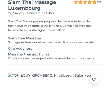
Siam Thai Massage
517
Luxembourg
72, Grand Rue
Ville-Haute L-1660
Siam Thaï Massage vous propose des massages issus de
technique traditionnelle thaïlandaise. Combinée avec des
herbes thaïes, notre signature est élabo...
Siam Thaï Massage
Soulage les tensions et permet de se détendre avec des étirements délicats de votre corps pour améliorer la mobilité et la flexibilité, suivie par les techniques de massage thaï par des pressions, sans utilisation dhuile.
Gife vouchers
Massage thai aux huiles
On choisira un mélange dhuiles essentielles pour vos besoins physiques. Un massage thérapeutique à laide dune technique spéciale pour vider les poches de liquide lymphatique et de rétention deau. Ce traitement est conçu pour aider à stimuler la circulation et daccroître la capacité du corps à éliminer les toxines et à absorber les éléments nutritifs. Vos huiles essentielles préférées peuvent être sélectionnées à votre arrivée.