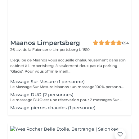
Maanos Limpertsberg
694
26, av. de la Faïencerie
Limpertsberg L-1510
L'équipe de Maanos vous accueille chaleureusement dans son
cabinet à Limpertsberg, à seulement deux pas du parking
'Glacis'. Pour vous offrir le meill...
Massage Sur Mesure (1 personne)
Le Massage Sur Mesure Maanos : un massage 100% personnalisé en fonction de vos besoins et de vos envies !
Massage DUO (2 personnes)
Le massage DUO est une réservation pour 2 massages Sur Mesure, en même temps dans la même cabine. Les 2 personnes pourront personnaliser leurs massages en fonction de leurs envies. Possibilité de demander 2 cabines séparées en arrivant sur place.
Massage pierres chaudes (1 personne)