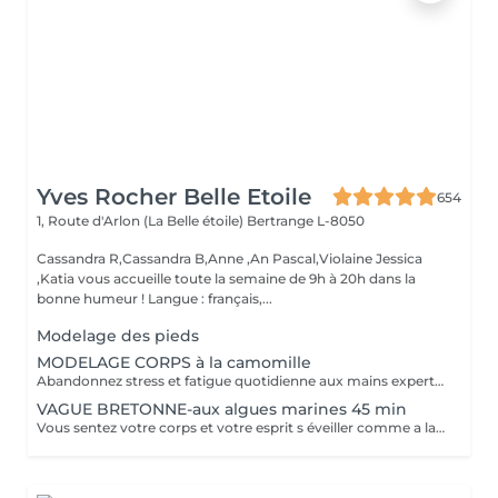
Yves Rocher Belle Etoile
654
1, Route d'Arlon (La Belle étoile)
Bertrange L-8050
Cassandra R,Cassandra B,Anne ,An Pascal,Violaine Jessica
,Katia vous accueille toute la semaine de 9h à 20h dans la
bonne humeur ! Langue : français,...
Modelage des pieds
MODELAGE CORPS à la camomille
Abandonnez stress et fatigue quotidienne aux mains expertes de notre estheticienne. Sa gestuelle manuelle libere instantanement chacun de vos points de tension depuis les pieds jusqu à la nuque Le doux parfum fleuri de la camomille enveloppe votre corps et apaise vos sens et votre esprit. lacher prise dans un incroyable moment de detente . Vous etes apaisée et detendue.
VAGUE BRETONNE-aux algues marines 45 min
Vous sentez votre corps et votre esprit s éveiller comme a la suite d un bain dans l OCEAN. Vous vous tonicité et leur confort. sentez légère et revitalisée. Vos jambes retrouvent leur tonicité et leur confort