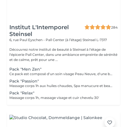
Institut L'Intemporel
284
Steinsel
6, rue Paul Eyschen - Pall Center (à l’étage)
Steinsel L-7317
Découvrez notre institut de beauté à Steinsel à l'étage de
l'épicerie Pall Center, dans une ambiance empreinte de sérénité
et de calme, prêt pour une ...
Pack "Men Zen"
Ce pack est composé d'un soin visage Peau Neuve, d'une beauté des pieds et d'un massage "Escale à Marrakech" (1h de massage) déconnection et expérience sensorielle Pour récupérer un homme zen :-)
Pack "Passion"
Massage corps 1h aux huiles chaudes, Spa manucure et beauté des pieds + bain de paraffine
Pack "Relax"
Massage corps 1h, massage visage et cuir chevelu 30'