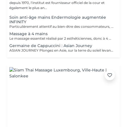
depuis 1970, l'institut est fournisseur officiel de la cour et
également le plus an...
Soin anti-âge mains Endermologie augmentée
INFINITY
Particulièrement attentif au bien-être des consommateurs, ce nouveau protocole exclusif LPG® est l'alliance de la technicité, qui s'appuie sur la technologie brevetée de l'appareil CelluM6 Alliance® et de la sensorialité pour une efficacité immédiate et durable sur le corps. Et ce, grâce à une succession de manoeuvres réalisées à la fois par la tête de traitement Alliance®, la pose d'un masque et par les mains du praticien
Massage à 4 mains
Le massage essentiel réalisé par 2 esthéticiennes, donc à 4 mains est un massage du corps complet aux huiles essentielles, qui apporte une profonde relaxation. C'est une technique favorisant la circulation énergétique et qui réactive le métabolisme. C'est un massage où on retrouve le plaisir de donner et de recevoir. En fait c'est un mélange de différentes techniques : californienne, quant au rythme, la fluidité, manoeuvres enveloppantes, et suédoise, travail précis sur les différentes parties du corps.
Germaine de Cappuccini : Asian Journey
ASIAN JOURNEY Plongez en Asie, sur la terre du soleil levant, où chaque détail est conçu pour offrir harmonie et équilibre grâce à des soins exclusifs qui capturent l'esprit zen des anciens rituels japonais, infusés avec l'essence culturelle et cérémonielle du thé. La collection présente un parfum neuro-scientifiquement prouvé qui favorise l'harmonie et l'équilibre entre le corps et l'esprit. Des notes lactées enveloppantes s'associent à des bois crémeux sophistiqués et à des fruits exotiques. ACTIMOOD PROGRAM® : WELLBEINGMATCHA RENEWAL EXFOLIATION POUR LE CORPS Rituel d'exfoliation conçu pour révéler une peau douce et radieuse. Une formule exclusive à effet antioxydant qui enveloppe le corps d'une étreinte nourrissante et transformatrice. La caresse de sa texture gel extraordinaire permet une exfoliation aussi efficace qu'agréable. SERENITY SANCTUARY MASSAGE CORPOREL Inspiré du Shiatsu, une technique millénaire originaire du Japon, ce massage à effet relaxant vise à harmoniser le rythme naturel du corps en travaillant les méridiens énergétiques. La texture douce du lait de massage facilite le traitement, garantissant une glisse douce et agréable, tout en vous plongeant dans une atmosphère de profonde sérénité. ZEN CEREMONY RITUEL Conçu pour harmoniser le corps et l'esprit, ce rituel corporel associe la préparation et le soin de la peau à la philosophie orientale de l'équilibre holistique. Inspiré par le travail des méridiens énergétiques, il favorise un sentiment de bien-être total et profond.