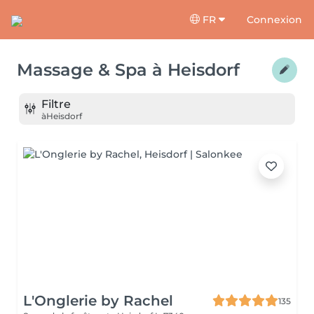
FR
Connexion
Massage & Spa
à
Heisdorf
Filtre
à
Heisdorf
L'Onglerie by Rachel
135