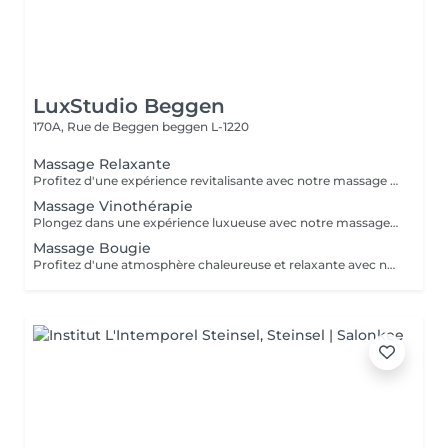
LuxStudio Beggen
170A, Rue de Beggen
beggen L-1220
Massage Relaxante
Profitez d'une expérience revitalisante avec notre massage relaxant de 40, 60 ou 90 minutes. Nos esthéticiennes utiliseront des techniques douces pour soulager les tensions musculaires, procurant une sensation de tranquillité. Le temps de préparation et d'installation de la cliente est inclus dans la période choisie, garantissant que chaque minute soit consacrée à votre bien-être. Profitez de ce moment pour rajeunir corps et esprit.
Massage Vinothérapie
Plongez dans une expérience luxueuse avec notre massage Vinothérapie de 40, 60 ou 90 minutes. Nos Esthetcienne experts utiliseront des techniques spécifiques, combinant les bienfaits du raisin pour apaiser vos muscles et offrir une sensation de détente profonde. Le temps de préparation et d'installation de la cliente est inclus dans la durée sélectionnée, garantissant une expérience dédiée à votre bien-être. Laissez-vous emporter par ce moment de délice, revitalisant à la fois votre corps et votre esprit.
Massage Bougie
Profitez d'une atmosphère chaleureuse et relaxante avec notre massage aux bougies de 40, 60 ou 90 minutes. Nos esthéticiennes spécialisées intègrent des bougies parfumées pour créer une ambiance paisible tout en appliquant des techniques douces visant à soulager les tensions musculaires. Le temps de préparation et d'installation de la cliente est inclus dans la période choisie, garantissant que chaque minute soit dédiée à votre bien-être. Offrez-vous une expérience de rajeunissement du corps et de l'esprit dans ce cadre serein.