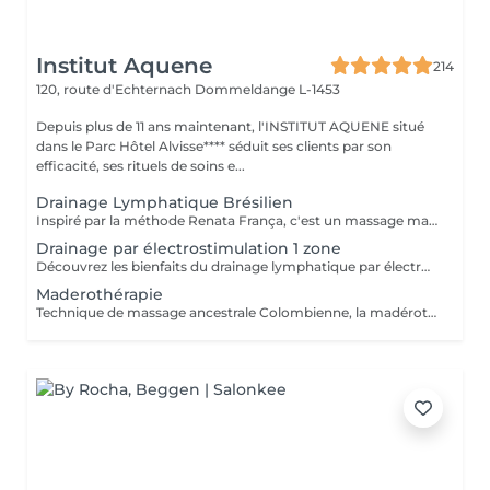
Institut Aquene
214
120, route d'Echternach
Dommeldange L-1453
Depuis plus de 11 ans maintenant, l'INSTITUT AQUENE situé
dans le Parc Hôtel Alvisse**** séduit ses clients par son
efficacité, ses rituels de soins e...
Drainage Lymphatique Brésilien
Inspiré par la méthode Renata França, c'est un massage manuel destiné a stimuler la circulation lymphatique et à détoxifier l'organisme. Par des manuvres manuelles variant la pression en suivant le sens de la circulation lymphatique l'organisme est nettoyé et son système immunitaire renforcé. La lymphe draine les liquides excédentaires, les toxines et les débris cellulaires pour un résultat immédiat ! Peut être fait avant une séance de madérothérapie pour encore plus de bien fait !!
Drainage par électrostimulation 1 zone
Découvrez les bienfaits du drainage lymphatique par électrostimulation, une méthode innovante qui: - stimule la circulation lymphatique, - réduit les gonflements, - améliore la détoxification du corps et -favorise une sensation de légèreté. Idéal pour améliorer le bien-être et optimiser la perte de poids. Sans douleur, venez profitez d'un moment de détente bien mérité, tout en stimulant de l'intérieur votre corps et perdant des calories. 1 zone correspond au : ventre ou cuisses (les 2) ou bras.
Maderothérapie
Technique de massage ancestrale Colombienne, la madérothérapie offre une multitude de bénéfices sur le corps ! - L'amélioration de la circulation sanguine et de la circulation lymphatique - Une peau resserrée, des muscles plus toniques - L'élimination de l'apparence de la cellulite, même profonde... Qu'il s'agisse de la peau du corps ou du visage, les instruments et rouleaux en bois de maderothérapie agissent sur toutes les zones du corps permettant une relaxation profonde et une tonification du corps dans son ensemble. Pour un bon résultat il est conseiller de faire entre 3 à 5 séances de drainage lymphatique Brésilien afin de détoxifier le corps et 10 séances de maderothérapie réparties sur 5 semaines (soit 2 séances par semaine). Et une séance par mois de chaque en entretient. Effet WOUAH garantie