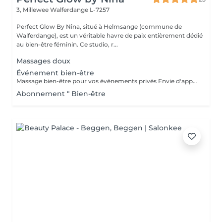
3, Millewee
Walferdange L-7257
Perfect Glow By Nina, situé à Helmsange (commune de
Walferdange), est un véritable havre de paix entièrement dédié
au bien-être féminin. Ce studio, r...
Massages doux
Événement bien-être
Massage bien-être pour vos événements privés Envie d'apporter une touche de détente et d'originalité à votre événement ? Je propose des séances de massage bien-être lors de vos événements privés, dans une ambiance conviviale et relaxante. Idéal pour : Enterrement de vie de jeune fille (EVJF) Anniversaire Baby shower Journée entre amies Brunch bien-être Soirée privée Événement d'entreprise ou journée bien-être Toute autre occasion spéciale Chaque prestation est adaptée à votre événement et à vos envies, afin d'offrir à vos invités un véritable moment de relaxation. Pour connaître les formules disponibles, les tarifs ou obtenir un devis personnalisé, n'hésitez pas à me contacter.
Abonnement " Bien-être