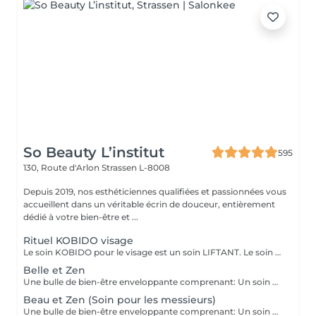
So Beauty L’institut
595
130, Route d'Arlon
Strassen L-8008
Depuis 2019, nos esthéticiennes qualifiées et passionnées vous
accueillent dans un véritable écrin de douceur, entièrement
dédié à votre bien-être et ...
Rituel KOBIDO visage
Le soin KOBIDO pour le visage est un soin LIFTANT. Le soin dure 1h15, et vous permettra de lifter complètement votre visage. Il est idéal de venir démaquillé pour commencer ce rituel. La praticienne commencera par un enchaînement de serviettes chaudes, puis viendra stimuler les cellules avec un instrument le RIDOKI. Suivi d'un massage doux avec des techniques de massage spécifiques au Kobido. Puis elle effectura des points de pressions sur les méridiens, pour terminer avec un passage au ROULEAU DE JADE. Laissez-vous porter par ce rituel anti-âge d'exeption à la fois relaxant et liftant.
Belle et Zen
Une bulle de bien-être enveloppante comprenant: Un soin du visage nettoyant et hydratant d'une durée de 60 minutes. (Démaquillage, gommage, extraction des comédons, massage visage, masque et crème de soin) Une manucure ( Limage, la pousse et coupe des cuticules, gommage et massage avec crème de soin. Base transparente comprise si souhaitée) Un massage relaxant des pieds ou des mains d'une durée de 20 minutes
Beau et Zen (Soin pour les messieurs)
Une bulle de bien-être enveloppante comprenant: Un soin visage éclat d'une durée de 50 minutes adapté à votre type de peau (Nettoyage, gommage, extraction des comédons, massage visage, masque et crème de soin) Un massage relaxant du dos d'une durée de 20 minutes. Une manucure ( Limage, la pousse et coupe des cuticules, gommage et massage avec crème de soin)