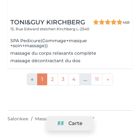
TONI&GUY KIRCHBERG
468
13, Rue Edward steichen
Kirchberg L-2540
SPA Pedicure(Gommage+masque
+soin+massage))
massage du corps relaxants complète
massage décontractant du dos
«
1
2
3
4
...
11
»
Salonkee
Massage & Spa
Heisdorf
Carte