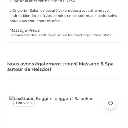
8, rue de la forêt verte
Heisdorf L-7340
L'Onglerie - Salon de beauté Luxembourg est votre nouvel
endroit bien-être, où vos esthéticiennes seront aux petits soins
pour vous chouchouter: déco...
Massage Pieds
Le massage des pieds ré-équilibre les fonctions vitales, stimule la circulation sanguine ainsi que le drainage lymphatique. Vos muscles se détendent, les systèmes nerveux sont stimulés.. succombez, profitez d'un moment de détente et de relaxation unique.
Nous avons également trouvé Massage & Spa
autour de Heisdorf
Nouveau