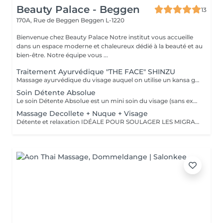
Beauty Palace - Beggen
13
170A, Rue de Beggen
Beggen L-1220
Bienvenue chez Beauty Palace Notre institut vous accueille
dans un espace moderne et chaleureux dédié à la beauté et au
bien-être. Notre équipe vous ...
Traitement Ayurvédique "THE FACE" SHINZU
Massage ayurvédique du visage auquel on utilise un kansa guérisseur de L'Inde. Celui-ci permet de rééquilibrer les énergies au corps, agit sur des points d'acupression pour améliorer la circulation, détendre les muscles, drainer, anti-stresse et raffermir l'ovale du visage. Résultats: *Détente *Peau lumineuse *Amélioration du tonus musculaire *Diminution des tensions faciales *Améliore les maux de tête *Anti-stress *Draine
Soin Détente Absolue
Le soin Détente Absolue est un mini soin du visage (sans extraction des points noirs) et un massage du corps d'une durée totale de 1h30. On commence par un massage relaxant sur la face arrière, jambes puis dos. Face avant mini soin visage (nettoyant + gommage #FACE PERFECTION) massage du décolleté, du visage et pendant la pose du masque, on effectue un massage relaxant sur les jambes et pieds. Un soin cocooning tout en douceur.
Massage Decollete + Nuque + Visage
Détente et relaxation IDÉALE POUR SOULAGER LES MIGRAINES