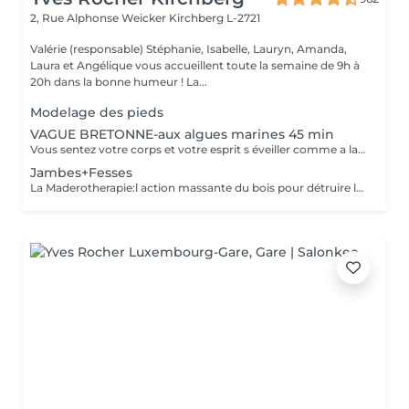
2, Rue Alphonse Weicker
Kirchberg L-2721
Valérie (responsable) Stéphanie, Isabelle, Lauryn, Amanda,
Laura et Angélique vous accueillent toute la semaine de 9h à
20h dans la bonne humeur ! La...
Modelage des pieds
VAGUE BRETONNE-aux algues marines 45 min
Vous sentez votre corps et votre esprit s éveiller comme a la suite d un bain dans l OCEAN. Vous vous tonicité et leur confort. sentez légère et revitalisée. Vos jambes retrouvent leur tonicité et leur confort
Jambes+Fesses
La Maderotherapie:l action massante du bois pour détruire la cellulite. *Active la circulation sanguine et lymphatique *Réduit les tensions musculaires. *Raffermie et tonifie la peau.