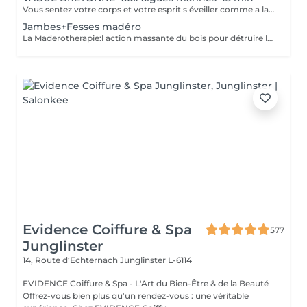
Vous sentez votre corps et votre esprit s éveiller comme a la suite d un bain dans l OCEAN. Vous vous tonicité et leur confort. sentez légère et revitalisée. Vos jambes retrouvent leur tonicité et leur confort
Jambes+Fesses madéro
La Maderotherapie:l action massante du bois pour détruire la cellulite. *Active la circulation sanguine et lymphatique *Réduit les tensions musculaires. *Raffermie et tonifie la peau.
Evidence Coiffure & Spa
577
Junglinster
14, Route d‘Echternach
Junglinster L-6114
EVIDENCE Coiffure & Spa - L'Art du Bien-Être & de la Beauté
Offrez-vous bien plus qu'un rendez-vous : une véritable