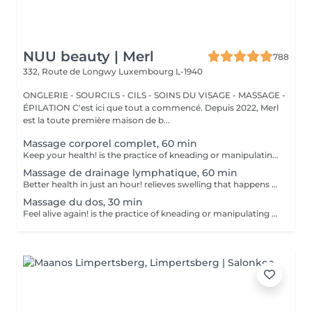
NUU beauty | Merl
788
332, Route de Longwy
Luxembourg L-1940
ONGLERIE - SOURCILS - CILS - SOINS DU VISAGE - MASSAGE -
ÉPILATION C'est ici que tout a commencé. Depuis 2022, Merl
est la toute première maison de b...
Massage corporel complet, 60 min
Keep your health! is the practice of kneading or manipulating a person's muscles and other soft-tissue in order to reduce stress, reduce muscle pain, increase relaxation and improve the work of the immune system. Benefits of getting a full body massage: - reduces stress - relaxing - improves blood circulation - improves body immune system How is full body massage done? - head and neck are massaged - shoulders and back are massaged - hands and arms are massaged - feet and legs are massaged - belly is massaged Age restrictions: there are no age restrictions for this procedure. Post procedure recommendations: do not do sport and any sharp movements 2-3 hours after the procedure. Frequency: 1-2 times per week, 10 times in total. Repeat once in 3-6 months.
Massage de drainage lymphatique, 60 min
Better health in just an hour! relieves swelling that happens when medical treatment or illness blocks your lymphatic system. Lymphatic drainage massage involves gently manipulating specific areas of your body to help lymph move to an area with working lymph vessels. Benefits of getting a lymphatic drainage massage: - improves body immune system - helps with post-injury swelling - eases tension in the body How is a lymphatic drainage massage done? - head and neck are massaged - shoulders and back are massaged - hands and arms are massaged - feet and legs are massaged - belly is massaged Age restrictions: there are no age restrictions for this procedure. Post procedure recommendations: do not do sport and any sharp movements 2-3 hours after the procedure. Frequency: 1-2 times per week, 10 times in total. Repeat once in 3-6 months.
Massage du dos, 30 min
Feel alive again! is the practice of kneading or manipulating a person's muscles and other soft-tissue in order to reduce stress, reduce muscle pain, increase relaxation and improve the work of the immune system. Benefits of getting a back health massage: - reduces stress - relaxing - improves blood circulation - improves body immune system How is massage back health done? - head and neck are massaged - shoulders and back are massaged - hands and arms are massaged Age restrictions: there are no age restrictions for this procedure. Post procedure recommendations: do not do sport and any sharp movements for 2-3 hours after the procedure. Frequency: 1-2 times per week, 10 times in total. Repeat once in 3-6 months.