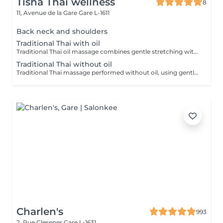
Tisha Thai wellness
8
11, Avenue de la Gare
Gare L-1611
Back neck and shoulders
Traditional Thai with oil
Traditional Thai oil massage combines gentle stretching with flowing massage techniques using warm oil to ease muscle tension, improve circulation, and promote deep relaxation.
Traditional Thai without oil
Traditional Thai massage performed without oil, using gentle stretching and acupressure techniques to relieve muscle tension, improve flexibility, and promote deep relaxation.
Charlen's
993
2, Rue Glesener
Gare L-1631