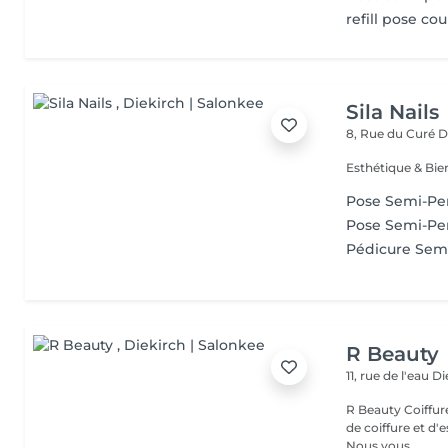
refill pose co
Sila Nails
8, Rue du Curé
D
Pose Semi-P
Pose Semi-Pe
Pédicure Sem
R Beauty
11, rue de l'eau
Di
R Beauty Coiffure & Esthétique Bienvenue chez R Beauty, votre salon
de coiffure et d'
Nous vous...