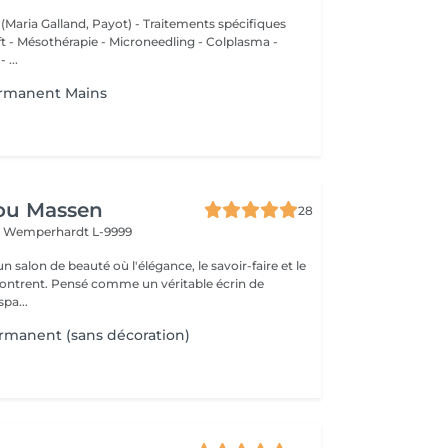
 (Maria Galland, Payot) - Traitements spécifiques
ift - Mésothérapie - Microneedling - Colplasma -
 ...
rmanent Mains
t
ou Massen
28
t
Wemperhardt L-9999
 salon de beauté où l'élégance, le savoir-faire et le
contrent. Pensé comme un véritable écrin de
pa...
rmanent (sans décoration)