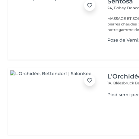
Sentosa
24, Bohey
Donco
MASSAGE ET SOIN Massage relaxant, énergisant, destres
pierres chaudes
notre gamme de s
Pose de Vern
L'Orchidé
1A, Bléesbruck
B
Pied semi-pe