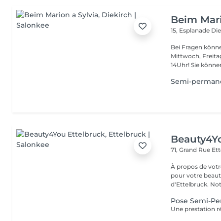
Beim Mari
15, Esplanade
Die
Bei Fragen könne
Mittwoch, Freit
14Uhr! Sie kön
Semi-permane
Beauty4Yo
71, Grand Rue
Ett
À propos de votre espace beauté
pour votre beauté
d'Ettelbruck. Notr
Pose Semi-Pe