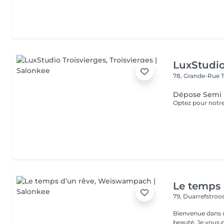
LuxStudio
78, Grande-Rue
Dépose Semi
Le temps 
79, Duarrefstroo
Bienvenue dans un
beauté. Je vous propose des massages bien-être personnalisés :