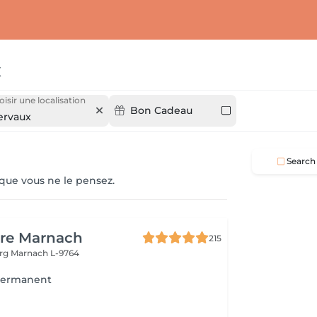
x
isir une localisation
Bon Cadeau
ervaux
Search
 que vous ne le pensez.
ure Marnach
215
urg
Marnach L-9764
-permanent