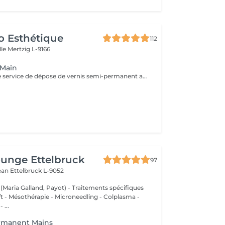
o Esthétique
112
lle
Mertzig L-9166
 Main
Optez pour notre service de dépose de vernis semi-permanent avec 4 options adaptées à vos besoins : 1. Dépose simple : Retrait de l'ancien vernis semi-permanent.
unge Ettelbruck
97
Jean
Ettelbruck L-9052
 (Maria Galland, Payot) - Traitements spécifiques
ift - Mésothérapie - Microneedling - Colplasma -
 ...
rmanent Mains