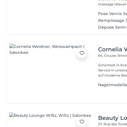
massage relaxant
Pose Vernis S
Remplissage
Dépose Semi-
Cornelia 
64, Gruuss-Stro
Schönheit in ihrer ganzen Vielfa
Service In unserem Friseursalon trifft traditionelles Friseurhandwerk
auf moderne Bea.
Nagelmodella
Beauty L
27, Rue des Ton