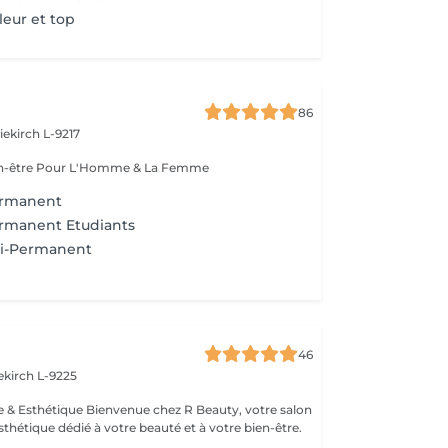
uleur et top
86
iekirch L-9217
Esthétique & Bien-être Pour L'Homme & La Femme
ermanent
rmanent Etudiants
i-Permanent
46
ekirch L-9225
esthétique dédié à votre beauté et à votre bien-être.