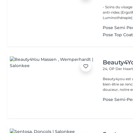
- Soins du visage
anti-rides (Ergol
Luminothérapie) -
Pose Semi Pe
Pose Top Coa
Beauty4Y
24, OP Der Haar
Beauty4you est un
bien-être se ren
douceur, notre es
Pose Semi-Pe