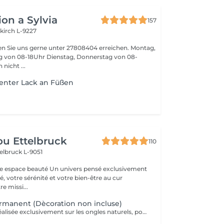
on a Sylvia
157
kirch L-9227
n Sie uns gerne unter 27808404 erreichen. Montag,
ag von 08-18Uhr Dienstag, Donnerstag von 08-
nen nicht ...
nter Lack an Füßen
u Ettelbruck
110
elbruck L-9051
 Un univers pensé exclusivement
, votre sérénité et votre bien-être au cur
e missi...
rmanent (Dècoration non incluse)
Une prestation réalisée exclusivement sur les ongles naturels, pour une couleur brillante et durable pendant plusieurs semaines. * Préparation de l'ongle naturel * Travail des cuticules * Mise en forme des ongles * Application du vernis semi-permanent * Finition brillante