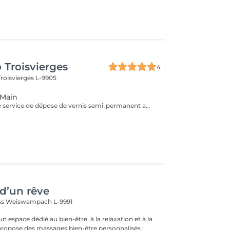
 Troisvierges
4
Troisvierges L-9905
 Main
Optez pour notre service de dépose de vernis semi-permanent avec 4 options adaptées à vos besoins : 1. Dépose simple : Retrait de l'ancien vernis semi-permanent.
d’un rêve
ss
Weiswampach L-9991
 espace dédié au bien-être, à la relaxation et à la