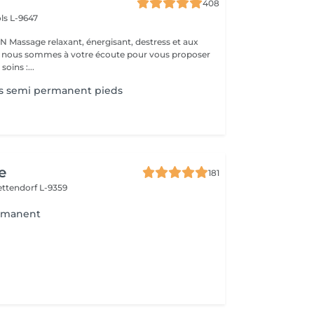
408
ls L-9647
s et aux
 : nous sommes à votre écoute pour vous proposer
oins :...
is semi permanent pieds
e
181
ettendorf L-9359
rmanent