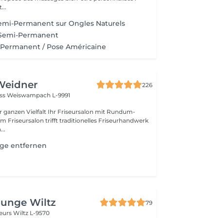
...
emi-Permanent sur Ongles Naturels
 Semi-Permanent
Permanent / Pose Américaine
Weidner
226
oss
Weiswampach L-9991
lt Ihr Friseursalon mit Rundum-
..
ge entfernen
ounge Wiltz
79
deurs
Wiltz L-9570