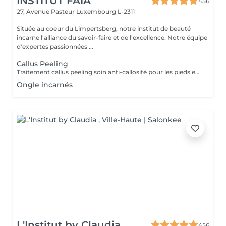
INSTITUT FAIA
456
27, Avenue Pasteur
Luxembourg L-2311
Située au coeur du Limpertsberg, notre institut de beauté
incarne l'alliance du savoir-faire et de l'excellence. Notre équipe
d'expertes passionnées ...
Callus Peeling
Traitement callus peeling soin anti-callosité pour les pieds en seulement 15 minutes CALLUSPEELING permet d'éliminer facilement, sans lames ni cutters, les callosités et les fissures, donnant aux pieds une incroyable douceur et une sensation infinie de légèreté.
Ongle incarnés
L'Institut by Claudia
456