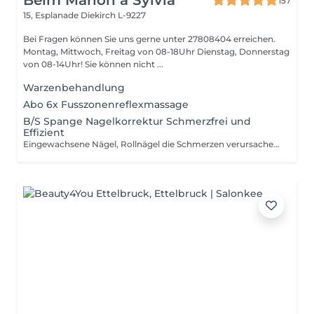
Beim Marion a Sylvia
157
15, Esplanade
Diekirch L-9227
Bei Fragen können Sie uns gerne unter 27808404 erreichen.
Montag, Mittwoch, Freitag von 08-18Uhr Dienstag, Donnerstag
von 08-14Uhr! Sie können nicht ...
Warzenbehandlung
Abo 6x Fusszonenreflexmassage
B/S Spange Nagelkorrektur Schmerzfrei und
Effizient
Eingewachsene Nägel, Rollnägel die Schmerzen verursachen werden korrigiert . Nicht nur optisch sondern Schmerzfrei Damit erhalten sie gesunde schöne Nägel !