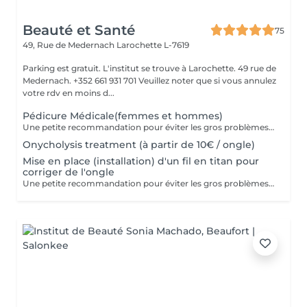
Beauté et Santé
75
49, Rue de Medernach
Larochette L-7619
Parking est gratuit. L'institut se trouve à Larochette. 49 rue de
Medernach. +352 661 931 701 Veuillez noter que si vous annulez
votre rdv en moins d...
Pédicure Médicale(femmes et hommes)
Une petite recommandation pour éviter les gros problèmes: 1. Nous corrigeons la longueur des ongles avec une lime à ongles pour ongles naturels au moins une fois par semaine. 2. Nous n'arrondissons, ni ne coupons les coins ! 3. La forme des ongles de pied est un carré mou (ni rond, ni ovale) Pour courir, il vous faut : 1. Choisire des chaussures en tenant compte des nuances de la structure de votre pied! 2. Vérifier systématiquement la longueur des ongles! 3. Consulter un orthopédiste s'il y a des déformations visibles. Dans le cas contraire, courir apportera plus de problèmes que de bien. Prenez soin de votre santé!
Onycholysis treatment (à partir de 10€ / ongle)
Mise en place (installation) d'un fil en titan pour
corriger de l'ongle
Une petite recommandation pour éviter les gros problèmes: 1. Nous corrigeons la longueur des ongles avec une lime à ongles pour ongles naturels au moins une fois par semaine. 2. Nous n'arrondissons, ni ne coupons les coins! 3. La forme des ongles de pied est un carré mou (ni rond, ni ovale)!