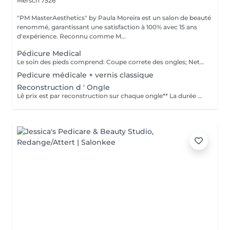
Mersch 7526
"PM MasterAesthetics" by Paula Moreira est un salon de beauté
renommé, garantissant une satisfaction à 100% avec 15 ans
d'expérience. Reconnu comme M...
Pédicure Medical
Le soin des pieds comprend: Coupe correte des ongles; Nettoyage complet des ongles; Élimination des callosités; Ongles incarnés; Nettoyage du canal de l'ongle (onychophose); Traitement des champignons; Kératose excessive sur les talons; Peeling médicamenteux; Bain à l'eucalyptus; Pansements (si nécessaire); Crème hydratante
Pedicure médicale + vernis classique
Reconstruction d ' Ongle
Lê prix est par reconstruction sur chaque ongle** La durée du soin est donnée à titre indicatif. Chaque prise en charge débute par une évaluation personnalisée réalisée par notre spécialiste.