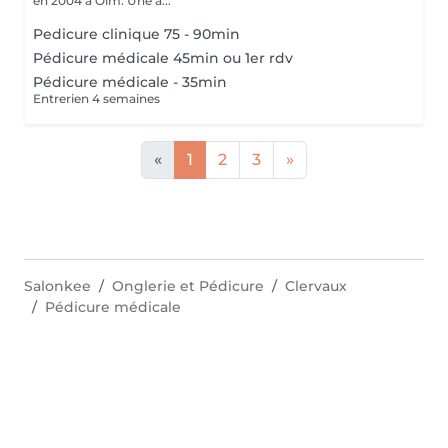
en 2004 à Olm. Une a...
Pedicure clinique 75 - 90min
Pédicure médicale 45min ou 1er rdv
Pédicure médicale - 35min
Entrerien 4 semaines
«
1
2
3
»
Salonkee
Onglerie et Pédicure
Clervaux
Pédicure médicale