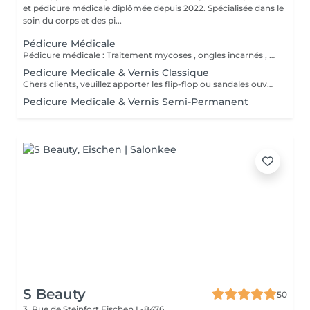
et pédicure médicale diplômée depuis 2022. Spécialisée dans le
soin du corps et des pi...
Pédicure Médicale
Pédicure médicale : Traitement mycoses , ongles incarnés , corrections des ongles en plicature , ongles en tuile de provence , en volute, durillons, cors ,callosités, crevasses, pied d'athlète et tous les affections. Le prix varie en fonction du problème.
Pedicure Medicale & Vernis Classique
Chers clients, veuillez apporter les flip-flop ou sandales ouvertes pour pose de verniz classique.
Pedicure Medicale & Vernis Semi-Permanent
S Beauty
50
3, Rue de Steinfort
Eischen L-8476