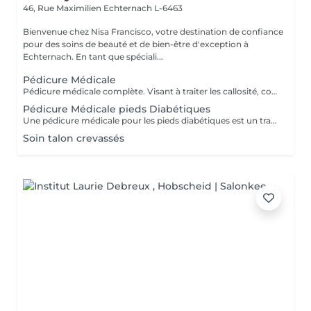
46, Rue Maximilien
Echternach L-6463
Bienvenue chez Nisa Francisco, votre destination de confiance
pour des soins de beauté et de bien-être d'exception à
Echternach. En tant que spéciali...
Pédicure Médicale
Pédicure médicale complète. Visant à traiter les callosité, cors, crevasse, ongles incarnés, tout en assurant l'hygiène et le confort des pieds. Ce soins contribue à prévenir les problèmes podologie et à améliorer le bien-être général des pieds.
Pédicure Médicale pieds Diabétiques
Une pédicure médicale pour les pieds diabétiques est un traitement spécialisé pour les soins des pieds conçu pour les personnes atteintes de diabète, où les pieds ont besoin d'une attention particulière en raison des risques plus élevés.
Soin talon crevassés