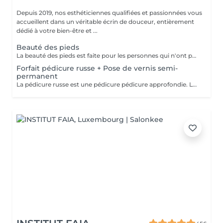
Depuis 2019, nos esthéticiennes qualifiées et passionnées vous
accueillent dans un véritable écrin de douceur, entièrement
dédié à votre bien-être et ...
Beauté des pieds
La beauté des pieds est faite pour les personnes qui n'ont pas de problème particulier au niveau de leur pieds. Elle comprend la pousse des cuticules, la coupe des ongles et le limage, léger ponçage de la plaque de l'ongle, et rape de la plante du pied. Pose de vernis transparent et application de crème inclues.
Forfait pédicure russe + Pose de vernis semi-
permanent
La pédicure russe est une pédicure pédicure approfondie. La durée de votre vernis permanent va durer 1 semaine de plus.