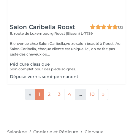
Salon Caribella Roost
132
8, route de Luxembourg
Roost (Bissen) L-7759
Bienvenue chez Salon Caribella,votre salon beauté à Roost. Au
Salon Caribella, chaque cliente est unique. Ici, on ne fait pas
juste des cheveux ou...
Pédicure classique
Soin complet pour des pieds soignés.
Dépose vernis semi-permanent
«
1
2
3
4
...
10
»
Salonkee
Onglerie et Pédicure
Clervaux