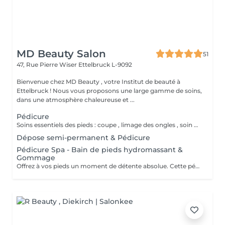
MD Beauty Salon
51
47, Rue Pierre Wiser
Ettelbruck L-9092
Bienvenue chez MD Beauty , votre Institut de beauté à
Ettelbruck ! Nous vous proposons une large gamme de soins,
dans une atmosphère chaleureuse et ...
Pédicure
Soins essentiels des pieds : coupe , limage des ongles , soin des cuticules et traitement des callosités. Idéal pour un entretien régulier.
Dépose semi-permanent & Pédicure
Pédicure Spa - Bain de pieds hydromassant &
Gommage
Offrez à vos pieds un moment de détente absolue. Cette pédicure complète inclut un bain de pieds relaxant avec hydromassage , un gommage doux pour éliminer les peaux mortes , suivi des soins classiques de la pédicure . Idéal pour des pieds soignés et légers , dans une ambiance cocooning.