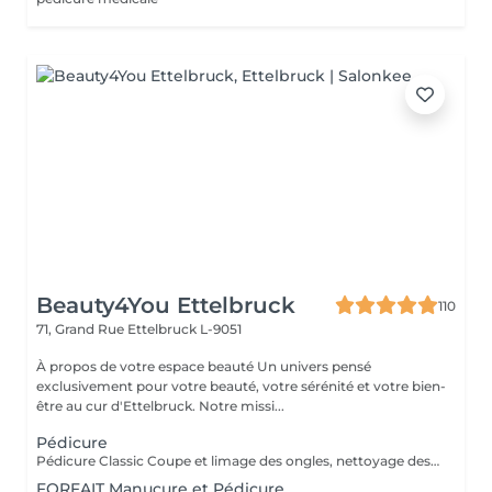
Beauty4You Ettelbruck
110
71, Grand Rue
Ettelbruck L-9051
À propos de votre espace beauté Un univers pensé
exclusivement pour votre beauté, votre sérénité et votre bien-
être au cur d'Ettelbruck. Notre missi...
Pédicure
Pédicure Classic Coupe et limage des ongles, nettoyage des cuticules, et hydratation. Le soin essentiel pour des pieds soignés. Pédicure Expert Pédicure Classic + nettoyage approfondi des sillons unguéaux, élimination des peaux mortes et des callosités superficielles. Pour des pieds impeccables et un soin plus minutieux. Pédicure Deluxe Pédicure Expert + bain hydratant, gommage et massage relaxant à la bougie. L'expérience bien-être par excellence.
FORFAIT Manucure et Pédicure