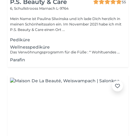
P.S. Beauty & Care
55
6, Schullstrooss
Marnach L-9764
Mein Name ist Paulina Sliwinska und ich lade Dich herzlich in
meinen Schönheitssalon ein. Im November 2021 habe ich mit
P.S. Beauty & Care einen Ort ...
Pediküre
Wellnesspediküre
Das Verwöhnungsprogramm für die Füße : * Wohltuendes Fußbad * Peeling der Füße * Nägel kurzen und feilen Nagelhaut weg machen + Hornhaut glätten * Entspannung Massage
Parafin