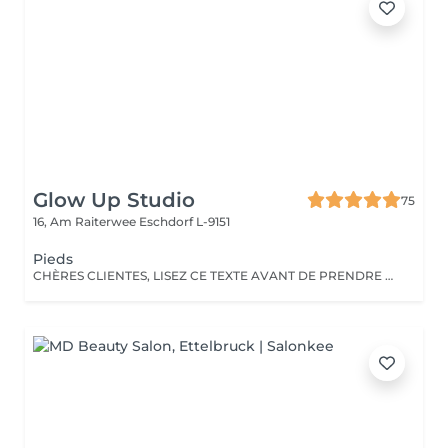
Glow Up Studio
75
16, Am Raiterwee
Eschdorf L-9151
Pieds
CHÈRES CLIENTES, LISEZ CE TEXTE AVANT DE PRENDRE RENDEZ-VOUS!!! Pour une belle pédicure, je porte une attention particulière à chaque détail. Veuillez noter que je ne propose aucun traitement pour les ongles atteints d'infections fongiques. Si vous avez des taches blanches, brunes ou jaunes, je vous recommande de consulter un médecin ou un podologue. Votre santé est ma priorité!