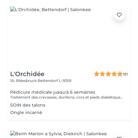
L'Orchidée
181
1A, Bléesbruck
Bettendorf L-9359
Pédicure médicale jusqu'à 6 semaines
Traitement des crevasses, durillons, cors et pieds diabétiques, correction des ongles incarnés. Les pieds sont les piliers du corps humain, prenons-en soin !
SOIN des talons
Ongle incarné