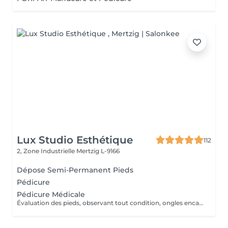
Lux Studio Esthétique
112
2, Zone Industrielle
Mertzig L-9166
Dépose Semi-Permanent Pieds
Pédicure
Pédicure Médicale
Évaluation des pieds, observant tout condition, ongles encarnes, cour, callosités ! En cas de infections, champignons, micose ou les problèmes cotanés, recomandez une visite chez le podologue si necessaire. Desinfection des Pieds avec solution antiseptique. Retrait du Vernis Précédent avec un dissolvant pour nettoyer complètement les ongles des pieds. Coupez, desencarnes et Modelez les ongles avec une pance et lime, Pousses les Cuticules avec batone pour repousser doucement vers l'arrière et coupez les excès, Coupez avec bisturi les callosites si necessaire Traitement avec une rape pour eliminer les cellules mortes et les callosites, sans besoin d'immersion dans l'eau. Application d'un gommage supplementaire si necessaire. Hydratation Intense avec crème et les cuticules pour maintenir la peau douce, Appliquez une base transparent pour protéger les ongles. Attendez suffisamment de tempos pour sèc