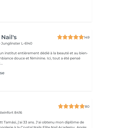
Nail's
149
e
Junglinster L-6140
n institut entièrement dédié à la beauté et au bien-
mbiance douce et féminine. Ici, tout a été pensé
..
se
80
Steinfort 8416
tt Tamási, j'ai 33 ans. J'ai obtenu mon diplôme de
nglerie à la Crystal Nails Elite Nail Academy. Après