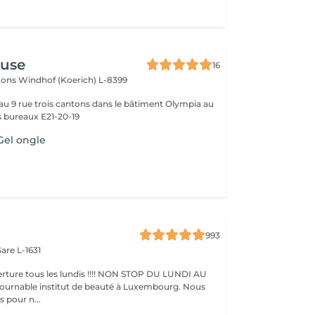
use
16
ntons
Windhof (Koerich) L-8399
 au 9 rue trois cantons dans le bâtiment Olympia au
s bureaux E21-20-19
Gel ongle
993
are L-1631
ture tous les lundis !!!! NON STOP DU LUNDI AU
pour n...