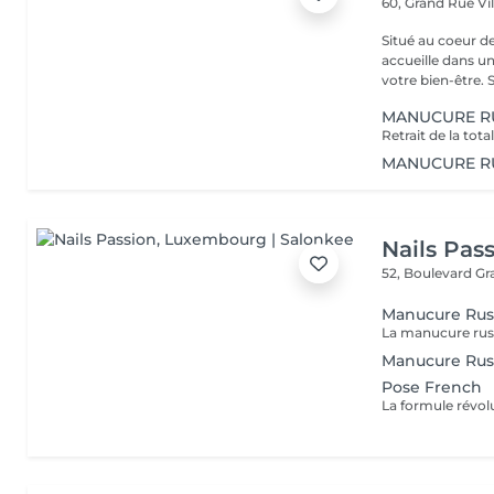
60, Grand Rue
Vi
Situé au coeur d
accueille dans u
vot
MANUCURE R
MANUCURE RU
Nails Pas
52, Boulevard G
Manucure Russ
Manucure Russ
Pose French