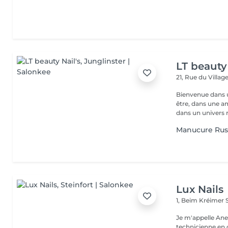
LT beauty 
21, Rue du Villag
Bienvenue dans u
être, dans une a
dans un univers r.
Manucure Rus
Lux Nails
1, Beim Kréimer
Je m'appelle Ane
technicienne en o