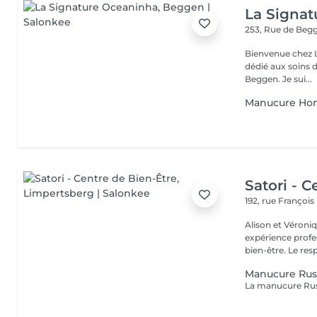
La Signa
253, Rue de Beg
Bienvenue chez La Signatu
dédié aux soins d
Beggen. Je sui...
Manucure H
Satori - C
192, rue Françoi
Alison et Véroni
expérience profes
bien-être. Le
Manucure Rus