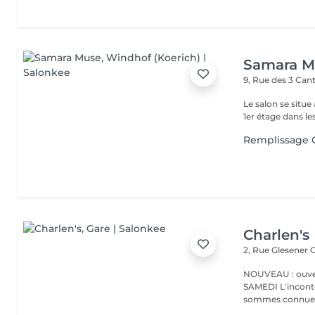
Samara M
9, Rue des 3 Ca
Le salon se situe
1er étage dans le
Remplissage 
Charlen's
2, Rue Glesener
G
NOUVEAU : ouver
SAMEDI L'incontournable institut de beauté à Luxembourg. Nous
sommes connues 