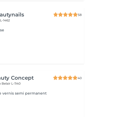
autynails
58
 L-1462
se
auty Concept
40
on
Belair L-1140
e vernis semi permanent