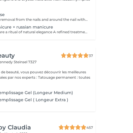
se
nail file - dry skin removal from the nails and around the nail with special bits and scissor - nail and skin moisturising I make Russian manicure, which is the most sophisticated technique. I remove the dead, dry skin from the nails and around the nails with special manicure bits and scissors. The result is a perfect nail and skin surface. You will feel as if somebody exchanged your hands.
cure + russian manicure
Japanese manicure a ritual of natural elegance A refined treatment for those who cannot wear or choose not to wear gel polish or artificial nails and prefer a clean, natural, short style. Nails become beautifully cared for, smooth and naturally shiny without polish. This treatment uses a natural paste enriched with beeswax, keratin, vitamins and minerals. Premium care for your hands, which also includes a russian manicure for perfectly prepared cuticles. Ideal for weak, tired or brittle nails.
eauty
37
Kennedy
Steinsel 7327
 de beauté, vous pouvez découvrir les meilleures
 experts : Tatouage permanent : toutes
emplissage Gel (Longeur Medium)
mplissage Gel ( Longeur Extra )
 by Claudia
457