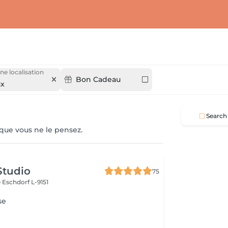
ne localisation
Bon Cadeau
ux
Search
 que vous ne le pensez.
Studio
75
e
Eschdorf L-9151
se