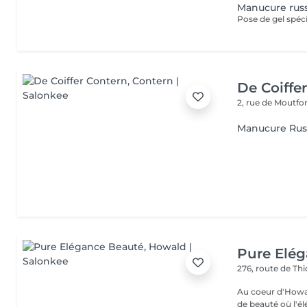
Manucure rus
Pose de gel spéci
De Coiffe
2, rue de Moutfo
Manucure Rus
Pure Elé
276, route de Thi
Au coeur d'Howal
de beauté où l'é