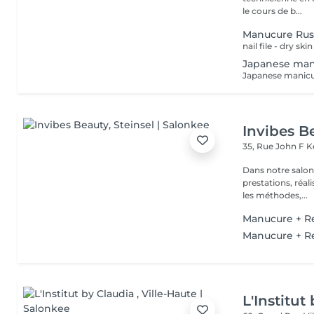
le cours de b...
Manucure Rus
Japanese mani
Invibes B
35, Rue John F 
Dans notre salon
prestations, réalisées par nos
les méthodes,...
Manucure + R
Manucure + Re
L'Institut