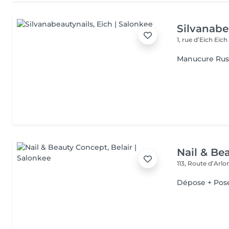
Silvanabe
1, rue d’Eich
Eich
Manucure Rus
Nail & Be
113, Route d’Arl
Dépose + Pos