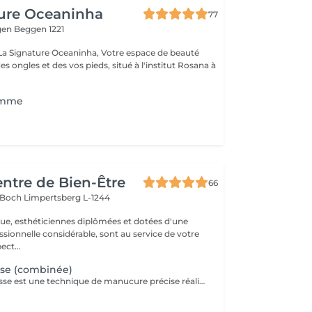
ture Oceaninha
77
gen
Beggen 1221
re Oceaninha, Votre espace de beauté
es ongles et des vos pieds, situé à l'institut Rosana à
omme
entre de Bien-Être
66
s Boch
Limpertsberg L-1244
que, esthéticiennes diplômées et dotées d'une
sionnelle considérable, sont au service de votre
 respect...
se (combinée)
La manucure Russe est une technique de manucure précise réalisée à l'aide d'embouts adaptés pour nettoyer en profondeur les cuticules et le contour des ongles. Elle permet un rendu ultra net, propre et une finition impeccable. Idéale avant une pose de vernis semi-permanent ou gel.