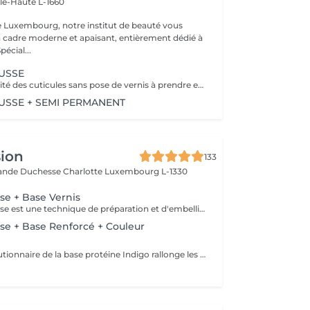
lle-Haute L-1660
e Luxembourg, notre institut de beauté vous
n cadre moderne et apaisant, entièrement dédié à
re bien-être. Spécial...
USSE
Retrait de la totalité des cuticules sans pose de vernis à prendre en plus
SSE + SEMI PERMANENT
sion
133
rande Duchesse Charlotte
Luxembourg L-1330
e + Base Vernis
La manucure russe est une technique de préparation et d'embellissement aussi précise qu'efficace, qui consiste à arranger et sculpter délicatement le contour de l'ongle à l'aide d'outils de précision spécialisés. Esthétique mais aussi pratique, ce travail à la base de l'ongle offre un résultat lisse et net : des contours parfaitement définis, des cuticules durablement éliminées, un gain de longueur... En bref, un aspect soigné pour résultat irréprochable. La formule révolutionnaire de la base protéine Indigo rallonge les ongles, les renforcent naturellement et répare les cassures. Le résultat ? De longs ongles fortifiés qui ne se fendent pas, un véritable soin précieux.
e + Base Renforcé + Couleur
La formule révolutionnaire de la base protéine Indigo rallonge les ongles, les renforcent naturellement et répare les cassures. Le résultat ? De longs ongles fortifiés qui ne se fendent pas, un véritable soin précieux.