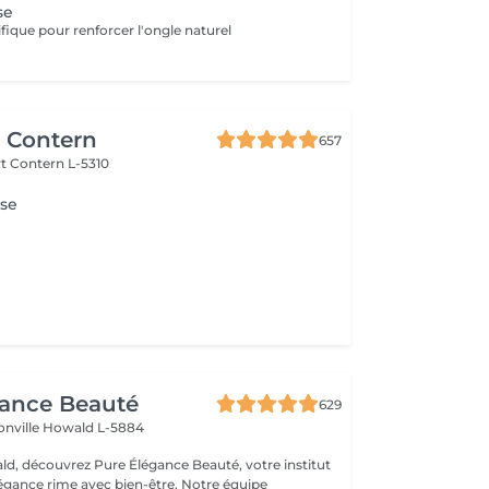
se
fique pour renforcer l'ongle naturel
r Contern
657
rt
Contern L-5310
se
gance Beauté
629
onville
Howald L-5884
d, découvrez Pure Élégance Beauté, votre institut
légance rime avec bien-être. Notre équipe