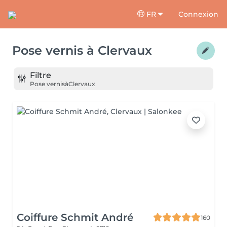
FR
Connexion
Pose vernis
à
Clervaux
Filtre
Pose vernis
à
Clervaux
Coiffure Schmit André
160