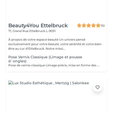
Beauty4You Ettelbruck
110
71, Grand Rue
Ettelbruck L-9051
À propos de votre espace beauté Un univers pensé
exclusivement pour votre beauté, votre sérénité et votre bien-
être au cur d'Ettelbruck. Notre missi...
Pose Vernis Classique (Limage et pousse
d`ongles)
Pose de vernis classique Limage précis, mise en forme des ongles et application de vernis classique. L'option idéale pour des ongles soignés e impeccables en un clin d'il. (Note : Ce soin n'inclut pas le travail des cuticules).