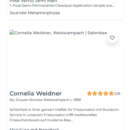
Pose Verniz Semi Main
1. Pose Semi-Permanente Classique Application simple avec une fine couche de base. Idéale pour celles qui souhaitent de la couleur, de la brillance et un léger renfort. Tenue moyenne 2 semaines. 2. Pose Semi + Renfort Combinaison d'une base classique avec une couche de renfort. Offre une meilleure résistance que le semi-permanent classique, parfaite pour les ongles naturels. Moyenne Tenue de 2 à 3 semaines. 3. Pose Semi + Fiber Ultra Base classique combinée à un gel enrichi en fibres, idéale pour les ongles fragiles ou nécessitant un renforcement supplémentaire. Tenue Moyenne 3 à 4 semaines.
Journée Metamorphose
Cornelia Weidner
228
64, Gruuss-Strooss
Weiswampach L-9991
Schönheit in ihrer ganzen Vielfalt Ihr Friseursalon mit Rundum-
Service In unserem Friseursalon trifft traditionelles
Friseurhandwerk auf moderne Bea...
Maniküre mit Nagellack