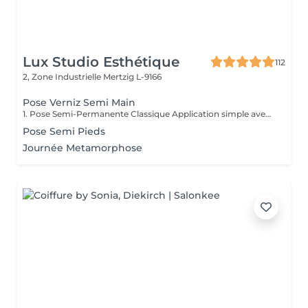
Lux Studio Esthétique
112
2, Zone Industrielle
Mertzig L-9166
Pose Verniz Semi Main
1. Pose Semi-Permanente Classique Application simple avec une fine couche de base. Idéale pour celles qui souhaitent de la couleur, de la brillance et un léger renfort. Tenue moyenne 2 semaines. 2. Pose Semi + Renfort Combinaison d'une base classique avec une couche de renfort. Offre une meilleure résistance que le semi-permanent classique, parfaite pour les ongles naturels. Moyenne Tenue de 2 à 3 semaines. 3. Pose Semi + Fiber Ultra Base classique combinée à un gel enrichi en fibres, idéale pour les ongles fragiles ou nécessitant un renforcement supplémentaire. Tenue Moyenne 3 à 4 semaines.
Pose Semi Pieds
Journée Metamorphose