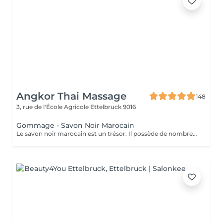
Angkor Thai Massage
148
3, rue de l'École Agricole
Ettelbruck 9016
Gommage - Savon Noir Marocain
Le savon noir marocain est un trésor. Il possède de nombreuses propriétés hydratantes, exfoliantes et apaisantes qui sont très bénéfiques pour la peau humaine. Grâce à son action calmante, c'est la solution parfaite pour régénérer les cellules et obtenir une peau plus belle, ferme et lisse.