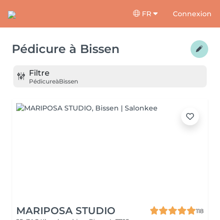
FR
Connexion
Pédicure
à
Bissen
Filtre
Pédicure
à
Bissen
MARIPOSA STUDIO
118