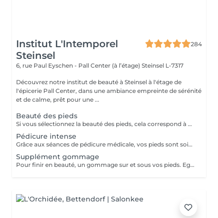
Institut L'Intemporel
284
Steinsel
6, rue Paul Eyschen - Pall Center (à l’étage)
Steinsel L-7317
Découvrez notre institut de beauté à Steinsel à l'étage de
l'épicerie Pall Center, dans une ambiance empreinte de sérénité
et de calme, prêt pour une ...
Beauté des pieds
Si vous sélectionnez la beauté des pieds, cela correspond à couper et limer les ongles, repousser et couper mes cuticules, râper et masser les pieds. Si vous avez des soucis tels que : cors, ongles incarnés, ongles épaissis, mycoses ou tout autre douleur spécifique merci de sélectionner la pédicure qui est médicale.
Pédicure intense
Grâce aux séances de pédicure médicale, vos pieds sont soignés et traités en profondeur. En termes de soins de soi, les pieds sont souvent la partie du corps oubliée. C'est pourtant l'une de celles qui subit le plus votre quotidien. Ongles incarnés, cors, durillons et autres crevasses, sont des sources d'inconfort qui peuvent aisément être évitées si un soin est apporté assez tôt . Nos séances de pédicure médicale vous permettent une prise en charge complète de vos pieds. Du soin d'entretien au traitement plus profond, vos pieds sont massés, traités et soignés avec toute l'expertise de nos pédicures. Conseillée toutes les 4 semaines.
Supplément gommage
Pour finir en beauté, un gommage sur et sous vos pieds. Egalement entre les orteils. Pour une meilleure pénétration de la crème pieds.