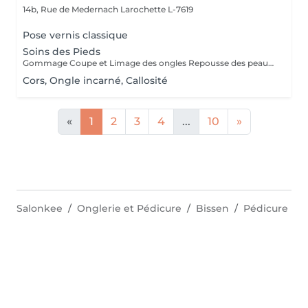
14b, Rue de Medernach
Larochette L-7619
Pose vernis classique
Soins des Pieds
Gommage Coupe et Limage des ongles Repousse des peaux mortes Coupe des cuticules Massage des pieds Masque hydratant
Cors, Ongle incarné, Callosité
«
1
2
3
4
...
10
»
Salonkee
Onglerie et Pédicure
Bissen
Pédicure