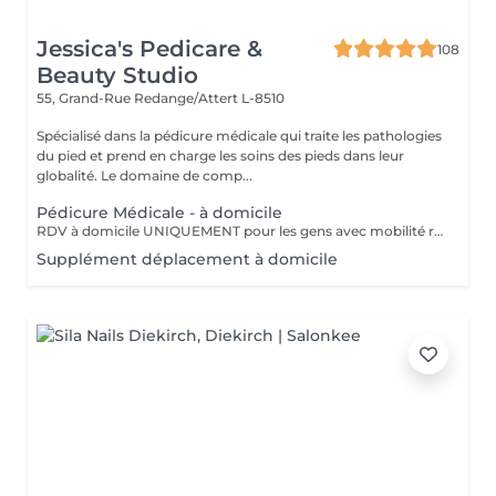
Jessica's Pedicare &
108
Beauty Studio
55, Grand-Rue
Redange/Attert L-8510
Spécialisé dans la pédicure médicale qui traite les pathologies
du pied et prend en charge les soins des pieds dans leur
globalité. Le domaine de comp...
Pédicure Médicale - à domicile
RDV à domicile UNIQUEMENT pour les gens avec mobilité réduit, handicap, sans permit de conduit ou qui reçois régulièrement des services aides à domicile. Selon les disponibilités de 9h15 à 16h30 dans un rayon de 20Km autour de Rédange. S'ajouterons les frais suivants en fonction du lieu de réalisation de la prestation : 0 - 5 Km = 3 6 - 10 Km = 6 11 - 15 Km = 9 16 - 20 Km = 12 > 20 Km = 15
Supplément déplacement à domicile