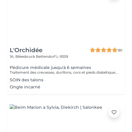
L'Orchidée
181
1A, Bléesbruck
Bettendorf L-9359
Pédicure médicale jusqu'à 6 semaines
Traitement des crevasses, durillons, cors et pieds diabétiques, correction des ongles incarnés. Les pieds sont les piliers du corps humain, prenons-en soin !
SOIN des talons
Ongle incarné