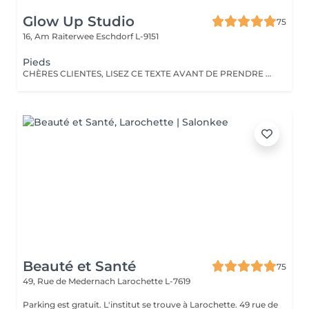
Glow Up Studio
75
16, Am Raiterwee
Eschdorf L-9151
Pieds
CHÈRES CLIENTES, LISEZ CE TEXTE AVANT DE PRENDRE RENDEZ-VOUS!!! Pour une belle pédicure, je porte une attention particulière à chaque détail. Veuillez noter que je ne propose aucun traitement pour les ongles atteints d'infections fongiques. Si vous avez des taches blanches, brunes ou jaunes, je vous recommande de consulter un médecin ou un podologue. Votre santé est ma priorité!
Beauté et Santé
75
49, Rue de Medernach
Larochette L-7619
Parking est gratuit. L'institut se trouve à Larochette. 49 rue de