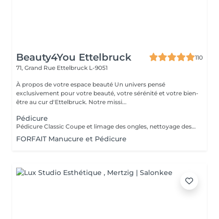
Beauty4You Ettelbruck
110
71, Grand Rue
Ettelbruck L-9051
À propos de votre espace beauté Un univers pensé
exclusivement pour votre beauté, votre sérénité et votre bien-
être au cur d'Ettelbruck. Notre missi...
Pédicure
Pédicure Classic Coupe et limage des ongles, nettoyage des cuticules, et hydratation. Le soin essentiel pour des pieds soignés. Pédicure Expert Pédicure Classic + nettoyage approfondi des sillons unguéaux, élimination des peaux mortes et des callosités superficielles. Pour des pieds impeccables et un soin plus minutieux. Pédicure Deluxe Pédicure Expert + bain hydratant, gommage et massage relaxant à la bougie. L'expérience bien-être par excellence.
FORFAIT Manucure et Pédicure