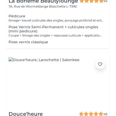
La Bohème Beautylounge
63
7A, Rue de Wormeldange
Blaschette L-7390
Pédicure
limage+ travail cuticules des ongles, ponçage profond et enlèvement des peaux mortes des pieds + peeling
Pose Vernis Semi-Permanent + cuticules ongles
(mini pedicure)
Coupe + limage des ongles + repousse cuticule + application vernis semi-permanent ( contrairement à la pédicure complète on ne travaille pas les peaux ni les talons des pieds)
Pose vernis classique
Douce'heure
48