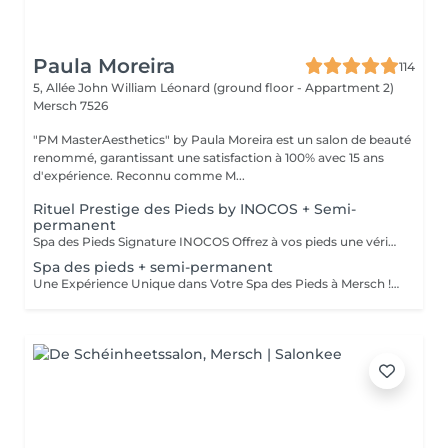
Paula Moreira
114
5, Allée John William Léonard (ground floor - Appartment 2)
Mersch 7526
"PM MasterAesthetics" by Paula Moreira est un salon de beauté
renommé, garantissant une satisfaction à 100% avec 15 ans
d'expérience. Reconnu comme M...
Rituel Prestige des Pieds by INOCOS + Semi-
permanent
Spa des Pieds Signature INOCOS Offrez à vos pieds une véritable parenthèse de bien-être avec notre nouveau soin Spa des Pieds Signature INOCOS. Durée : 1h15 Le rituel comprend : Bain relaxant aux sels parfumés pour détendre et préparer les pieds. Nettoyage avec une mousse hygiénisante aux huiles essentielles d'eucalyptus, de lavande et de tea tree. Gommage exfoliant aux grains naturels, enrichi en huile de jojoba et panthénol, pour éliminer les cellules mortes et retrouver une peau douce. Élimination douce des callosités et des rugosités superficielles. Pose de vernis semi-permanent pour une finition élégante et durable. Hydratation intense grâce à la crème aux actifs nourrissants (urée, acide hyaluronique, panthénol et niacinamide), accompagnée d'un massage relaxant pour une sensation de légèreté et de confort. Résultat : Des pieds parfaitement soignés, doux, hydratés et sublimés, dans une ambiance de détente absolue. Contre-indications Ce soin ne peut pas être réalisé en cas de : * Mycose des pieds ou des ongles ; * Plaies, coupures ou infections ; * Verrues plantaires ; * Eczéma, psoriasis ou autres maladies de la peau au niveau des pieds ; * Pied diabétique ou troubles circulatoires sans avis médical ; * Toute autre pathologie nécessitant une prise en charge par un podologue ou un médecin.
Spa des pieds + semi-permanent
Une Expérience Unique dans Votre Spa des Pieds à Mersch ! Bain de pieds spécial Immersion dans de l'eau tiède avec des sels de l'Himalaya, des pétales de rose ou des herbes apaisantes. Pour une touche de luxe supplémentaire, nous ajoutons du lait et du miel pour une action hydratante et adoucissante. Gommage Utilisation d'exfoliants naturels haut de gamme, tels que le sucre brun, l'huile de coco ou le marc de café, pour activer la circulation. Technique de massage pour éliminer les impuretés et laisser la peau douce et revitalisée. Hydratation intensive Application d'un masque hydratant au beurre de karité et au collagène, enveloppé dans un film thermique pour une absorption en profondeur. Massage relaxant Massage réalisé avec des huiles essentielles d'argan, de lavande ou d'amande douce. Finition VIP Application d'un sérum nutritif et d'une crème hydratante pour une peau soyeuse. Finition avec un vernis semi-permanent. Un espace réservé et exclusif, garantissant intimité et un service d'excellence.