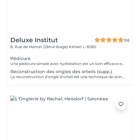
Deluxe Institut
158
8, Rue de Mamer (2ème étage)
Kehlen L-8280
Pédicure
Une pédicure simple avec hydratation est un soin efficace et rapide pour garder vos pieds en bonne santé et hydratés, tout en améliorant leur apparence. Ce soin est parfait pour ceux qui souhaitent entretenir leurs pieds sans avoir besoin d'un bain de pieds. Étapes de la Pédicure Complète "Brésilienne" avec Bains de Pieds : Bain de pieds chaud relaxant, les ongles sont soigneusement coupés, limés et nettoyés. Un polissage peut être effectué pour donner un aspect naturel et brillant à l'ongle. Eliminer les cellules mortes qui s'accumulent à la surface de la peau, ainsi que l'excès de peau qui peut apparaître à certains endroits (comme les cuticules des ongles, les talons ou les coudes). Une crème hydratante riche est appliquée sur l'ensemble des pieds pour nourrir et adoucir la peau. L'hydratation permet de prévenir les zones sèches et de garder les pieds doux et soyeux. Vernis simple ou pose semi-permanent (facultatif) pour tout les soins pedicure.
Reconstruction des ongles des orteils (supp.)
La reconstruction d'ongle d'orteil est une technique de soins esthétiques qui permet de réparer ou de reconstruire un ongle abîmé ou cassé. Grâce à des matériaux spécifiques, ce soin redonne forme à l'ongle et améliore l'apparence des pieds.