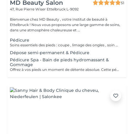
MD Beauty Salon
51
47, Rue Pierre Wiser
Ettelbruck L-9092
Bienvenue chez MD Beauty , votre Institut de beauté à
Ettelbruck ! Nous vous proposons une large gamme de soins,
dans une atmosphère chaleureuse et ...
Pédicure
Soins essentiels des pieds : coupe , limage des ongles , soin des cuticules et traitement des callosités. Idéal pour un entretien régulier.
Dépose semi-permanent & Pédicure
Pédicure Spa - Bain de pieds hydromassant &
Gommage
Offrez à vos pieds un moment de détente absolue. Cette pédicure complète inclut un bain de pieds relaxant avec hydromassage , un gommage doux pour éliminer les peaux mortes , suivi des soins classiques de la pédicure . Idéal pour des pieds soignés et légers , dans une ambiance cocooning.