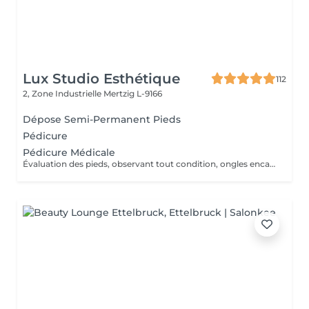
Lux Studio Esthétique
112
2, Zone Industrielle
Mertzig L-9166
Dépose Semi-Permanent Pieds
Pédicure
Pédicure Médicale
Évaluation des pieds, observant tout condition, ongles encarnes, cour, callosités ! En cas de infections, champignons, micose ou les problèmes cotanés, recomandez une visite chez le podologue si necessaire. Desinfection des Pieds avec solution antiseptique. Retrait du Vernis Précédent avec un dissolvant pour nettoyer complètement les ongles des pieds. Coupez, desencarnes et Modelez les ongles avec une pance et lime, Pousses les Cuticules avec batone pour repousser doucement vers l'arrière et coupez les excès, Coupez avec bisturi les callosites si necessaire Traitement avec une rape pour eliminer les cellules mortes et les callosites, sans besoin d'immersion dans l'eau. Application d'un gommage supplementaire si necessaire. Hydratation Intense avec crème et les cuticules pour maintenir la peau douce, Appliquez une base transparent pour protéger les ongles. Attendez suffisamment de tempos pour sèc