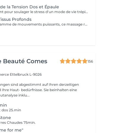
e la Tension Dos et Épaule
Massage pénétrant pour soulager le stress d'un mode de vie trépidant ciblant les zones à problèmes de tension et des tissus et muscles conjonctifs du dos raides ou tendus.
issus Profonds
Englobant une gamme de mouvements puissants, ce massage revigorant combine un massage suédois classique avec des techniques de compression et de points de déclenchement pour réduire la douleur. Réchauffant le corps, il stimule les muscles des cuisses, des épaules, des bras et du dos. Idéal pour les sportifs et les personnes souffrant de tensions
e Beauté Comes
156
merce
Ettelbruck L-9026
ngen sind abgestimmt auf Ihren derzeitigen
Ihre Haut- bedürfnisse. Sie beinhalten eine
utanalyse inklu...
.min
t dos 25.min
Stone
rres Chaudes 75min.
time for me"