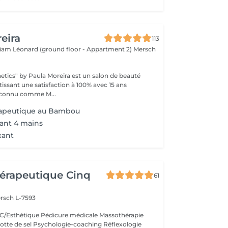
eira
113
lliam Léonard (ground floor - Appartment 2)
Mersch
tics" by Paula Moreira est un salon de beauté
ssant une satisfaction à 100% avec 15 ans
périence. Reconnu comme M...
apeutique au Bambou
ant 4 mains
xant
érapeutique Cinq
61
rsch L-7593
/Esthétique Pédicure médicale Massothérapie
otte de sel Psychologie-coaching Réflexologie