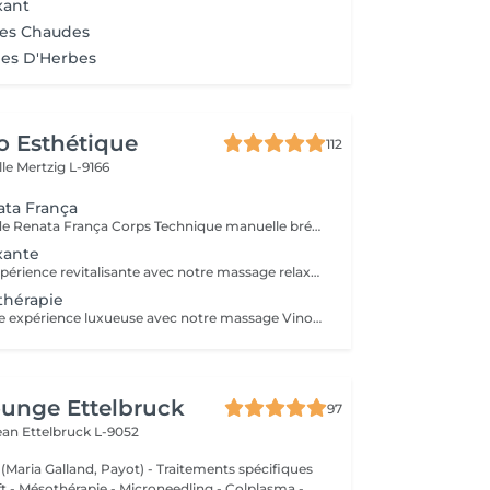
xant
res Chaudes
es D'Herbes
o Esthétique
112
lle
Mertzig L-9166
ata França
Drainage Méthode Renata França Corps Technique manuelle brésilienne reconnue pour ses résultats immédiats. Grâce à des manuvres fermes et rythmées, ce soin stimule le système lymphatique, aide à éliminer les toxines et réduit la rétention d'eau. Bienfaits : Jambes légères dès la première séance Réduction des gonflements Silhouette visiblement affinée Sensation de bien-être et de légèreté Idéal en cure pour des résultats durables. Miracle Touch Visage Métode Renata França Soin facial drainant et remodelant offrant un effet lifting naturel immédiat. Il décongestionne le visage, réduit les poches et redonne éclat et fraîcheur à la peau. Bienfaits : Réduction des poches et cernes Visage plus lumineux et reposé Effet liftant naturel Détente profonde Parfait avant un événement ou en cure régulière.
xante
Profitez d'une expérience revitalisante avec notre massage relaxant de 40, 60 ou 90 minutes. Nos esthéticiennes utiliseront des techniques douces pour soulager les tensions musculaires, procurant une sensation de tranquillité. Le temps de préparation et d'installation de la cliente est inclus dans la période choisie, garantissant que chaque minute soit consacrée à votre bien-être. Profitez de ce moment pour rajeunir corps et esprit.
thérapie
Plongez dans une expérience luxueuse avec notre massage Vinothérapie de 40, 60 ou 90 minutes. Nos Esthetcienne experts utiliseront des techniques spécifiques, combinant les bienfaits du raisin pour apaiser vos muscles et offrir une sensation de détente profonde. Le temps de préparation et d'installation de la cliente est inclus dans la durée sélectionnée, garantissant une expérience dédiée à votre bien-être. Laissez-vous emporter par ce moment de délice, revitalisant à la fois votre corps et votre esprit.
unge Ettelbruck
97
Jean
Ettelbruck L-9052
 (Maria Galland, Payot) - Traitements spécifiques
ift - Mésothérapie - Microneedling - Colplasma -