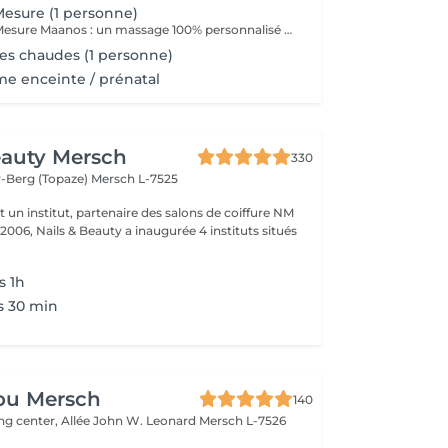
esure (1 personne)
Le Massage Sur Mesure Maanos : un massage 100% personnalisé en fonction de vos besoins et de vos envies !
es chaudes (1 personne)
e enceinte / prénatal
eauty Mersch
330
-Berg (Topaze)
Mersch L-7525
t un institut, partenaire des salons de coiffure NM
 2006, Nails & Beauty a inaugurée 4 instituts situés
s 1h
s 30 min
ou Mersch
140
ng center, Allée John W. Leonard
Mersch L-7526