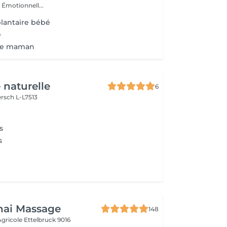
 Émotionnell...
plantaire bébé
é
ure maman
 naturelle
6
rsch L-L7513
s
s
hai Massage
148
 Agricole
Ettelbruck 9016