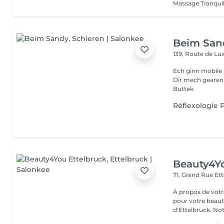
Massage Tranquil
Beim San
139, Route de 
Ech ginn mobile 
Dir mech gearen Kontakteiren . Villmols Merci Gratis Praking fir
Buttek
Réflexologie P
Beauty4Yo
71, Grand Rue
Ett
À propos de votre espace beauté
pour votre beauté
d'Ettelbruck. Notr