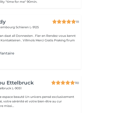
lity "time for me" 90min.
dy
111
Luxembourg
Schieren L-9125
an daat all Donnesten . Fier en Rendez-vous kennt
um
lantaire
u Ettelbruck
110
elbruck L-9051
 Un univers pensé exclusivement
, votre sérénité et votre bien-être au cur
e missi...