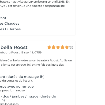
uté son activité au Luxembourg en avril 2016. En
ty4you est devenue une société à responsabilité
xant
res Chaudes
es D'Herbes
ibella Roost
132
xembourg
Roost (Bissen) L-7759
n Caribella,votre salon beauté à Roost. Au Salon
nique. Ici, on ne fait pas juste des
ant (durée du massage 1h)
du corps et de l'esprit.
corps avec gommage
e la peau lumineuse.
 - dos / jambes / nuque (durée du
in)
ons localisées.