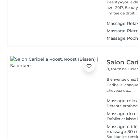
Beauty4you a déb
avril 2017, Beau
limitée de droit...
Massage Rela
Massage Pier
Massage Poch
Salon Car
8, route de Lu
Bienvenue chez Salo
Caribella, chaque cliente est u
cheveux ou...
Massage relax
Détente profonde 
Massage du 
Exfolier et laiss
Massage ciblé
massage 30 m
Soulage les tensi