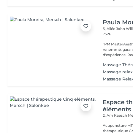
Paula Mor
5, Allée John Wi
7526
"PM MasterAesthe
renommé, garanti
d'ex
Massage Thér
Massage relax
Massage Rela
Espace th
éléments
2, Am Kaesch
Me
Acupuncture MTC
thérapeutique Gr