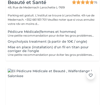
Beauté et Santé
75
49, Rue de Medernach
Larochette L-7619
Parking est gratuit. L'institut se trouve à Larochette. 49 rue de
Medernach. +352 661 931 701 Veuillez noter que si vous annulez
votre rdv en moins d...
Pédicure Médicale(femmes et hommes)
Une petite recommandation pour éviter les gros problèmes: 1. Nous corrigeons la longueur des ongles avec une lime à ongles pour ongles naturels au moins une fois par semaine. 2. Nous n'arrondissons, ni ne coupons les coins ! 3. La forme des ongles de pied est un carré mou (ni rond, ni ovale) Pour courir, il vous faut : 1. Choisire des chaussures en tenant compte des nuances de la structure de votre pied! 2. Vérifier systématiquement la longueur des ongles! 3. Consulter un orthopédiste s'il y a des déformations visibles. Dans le cas contraire, courir apportera plus de problèmes que de bien. Prenez soin de votre santé!
Onycholysis treatment (à partir de 10€ / ongle)
Mise en place (installation) d'un fil en titan pour
corriger de l'ongle
Une petite recommandation pour éviter les gros problèmes: 1. Nous corrigeons la longueur des ongles avec une lime à ongles pour ongles naturels au moins une fois par semaine. 2. Nous n'arrondissons, ni ne coupons les coins! 3. La forme des ongles de pied est un carré mou (ni rond, ni ovale)!