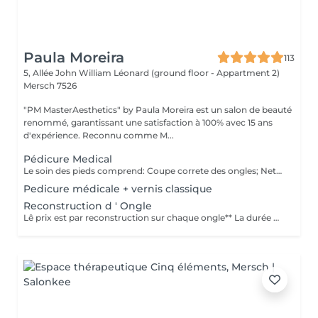
Paula Moreira
113
5, Allée John William Léonard (ground floor - Appartment 2)
Mersch 7526
"PM MasterAesthetics" by Paula Moreira est un salon de beauté
renommé, garantissant une satisfaction à 100% avec 15 ans
d'expérience. Reconnu comme M...
Pédicure Medical
Le soin des pieds comprend: Coupe correte des ongles; Nettoyage complet des ongles; Élimination des callosités; Ongles incarnés; Nettoyage du canal de l'ongle (onychophose); Traitement des champignons; Kératose excessive sur les talons; Peeling médicamenteux; Bain à l'eucalyptus; Pansements (si nécessaire); Crème hydratante
Pedicure médicale + vernis classique
Reconstruction d ' Ongle
Lê prix est par reconstruction sur chaque ongle** La durée du soin est donnée à titre indicatif. Chaque prise en charge débute par une évaluation personnalisée réalisée par notre spécialiste.