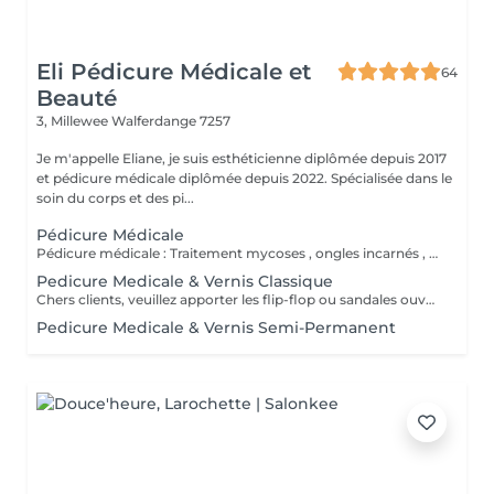
Eli Pédicure Médicale et
64
Beauté
3, Millewee
Walferdange 7257
Je m'appelle Eliane, je suis esthéticienne diplômée depuis 2017
et pédicure médicale diplômée depuis 2022. Spécialisée dans le
soin du corps et des pi...
Pédicure Médicale
Pédicure médicale : Traitement mycoses , ongles incarnés , corrections des ongles en plicature , ongles en tuile de provence , en volute, durillons, cors ,callosités, crevasses, pied d'athlète et tous les affections. Le prix varie en fonction du problème.
Pedicure Medicale & Vernis Classique
Chers clients, veuillez apporter les flip-flop ou sandales ouvertes pour pose de verniz classique.
Pedicure Medicale & Vernis Semi-Permanent