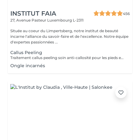
INSTITUT FAIA
456
27, Avenue Pasteur
Luxembourg L-2311
Située au coeur du Limpertsberg, notre institut de beauté
incarne l'alliance du savoir-faire et de l'excellence. Notre équipe
d'expertes passionnées ...
Callus Peeling
Traitement callus peeling soin anti-callosité pour les pieds en seulement 15 minutes CALLUSPEELING permet d'éliminer facilement, sans lames ni cutters, les callosités et les fissures, donnant aux pieds une incroyable douceur et une sensation infinie de légèreté.
Ongle incarnés