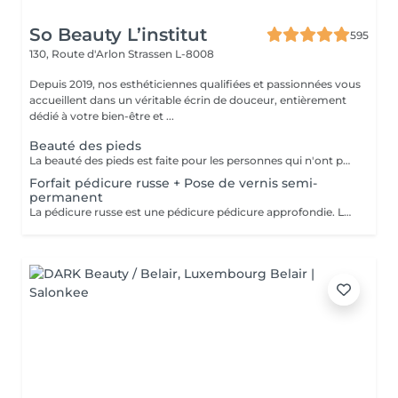
So Beauty L’institut
595
130, Route d'Arlon
Strassen L-8008
Depuis 2019, nos esthéticiennes qualifiées et passionnées vous
accueillent dans un véritable écrin de douceur, entièrement
dédié à votre bien-être et ...
Beauté des pieds
La beauté des pieds est faite pour les personnes qui n'ont pas de problème particulier au niveau de leur pieds. Elle comprend la pousse des cuticules, la coupe des ongles et le limage, léger ponçage de la plaque de l'ongle, et rape de la plante du pied. Pose de vernis transparent et application de crème inclues.
Forfait pédicure russe + Pose de vernis semi-
permanent
La pédicure russe est une pédicure pédicure approfondie. La durée de votre vernis permanent va durer 1 semaine de plus.