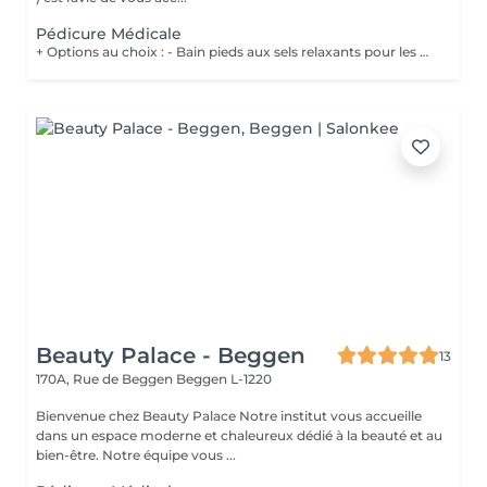
Pédicure Médicale
+ Options au choix : - Bain pieds aux sels relaxants pour les pieds fatigués et préparer les pieds au soin 20€ - Gommage pieds pour des pieds doux et hydratés 20€ - Massage des pieds 55 minutes 90€ Les soins de pédicurie médicale sont non seulement destinés à traiter les problèmes de pieds de manière curative mais également de manière préventive, en contribuant à votre confort lors de la marche ou de vos éventuelles activités sportives. Un soin régulier peut vous éviter des problèmes et des douleurs aux pieds dus à l'apparition de crevasses, durillons, cors, ... Vous devez néanmoins consulter sans attendre lorsque : Vous ressentez une gêne lors de la marche (n'attendez pas de ressentir de la douleur !) ; Vous constatez l'apparition de mycose, cor, callosité, il de perdrix ou ongle incarné, ...
Beauty Palace - Beggen
13
170A, Rue de Beggen
Beggen L-1220
Bienvenue chez Beauty Palace Notre institut vous accueille
dans un espace moderne et chaleureux dédié à la beauté et au
bien-être. Notre équipe vous ...