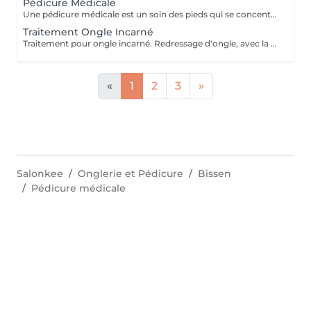
Pédicure Médicale
Une pédicure médicale est un soin des pieds qui se concentre sur les problèmes spécifiques des pieds: *Ongles incarnés *Ongles courbes *Callosités *Cors *Durillons *Oeil de perdrix *Corne *Mycoses *Pieds d'athlète
Traitement Ongle Incarné
Traitement pour ongle incarné. Redressage d'ongle, avec la pose d'un "spange".
«
1
2
3
»
Salonkee
Onglerie et Pédicure
Bissen
Pédicure médicale