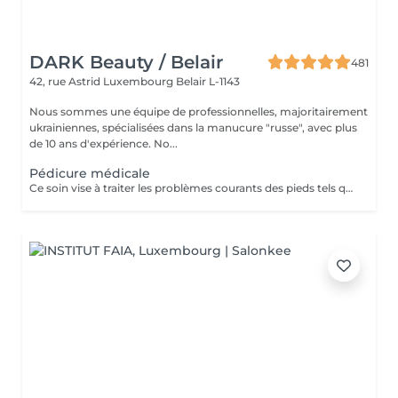
DARK Beauty / Belair
481
42, rue Astrid
Luxembourg Belair L-1143
Nous sommes une équipe de professionnelles, majoritairement
ukrainiennes, spécialisées dans la manucure "russe", avec plus
de 10 ans d'expérience. No...
Pédicure médicale
Ce soin vise à traiter les problèmes courants des pieds tels que les crevasses, durillons, cors, correction des ongles incarnés.. Pris en charge avec précision par notre spécialiste. Contenu du service : -Évaluation initiale de l'état des pieds -Nettoyage hygiénique et assouplissement de la peau -Élimination des zones dures ou épaissies -Soin des ongles et mise en forme minutieuse -Traitement ciblé des zones à problème -Application d'une crème thérapeutique pour les pieds