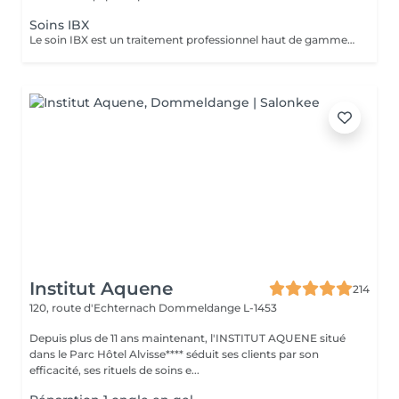
Soins IBX
Le soin IBX est un traitement professionnel haut de gamme qui répare et renforce les ongles naturels de l'intérieur. Sa technologie innovante pénètre au cur de l'ongle pour restaurer sa structure, limiter la casse et sublimer durablement l'ongle naturel. Idéal pour les ongles fragilisés,il s'intègre parfaitement a une pose de vernis pour une tenue optimale et des ongles visiblement plus forts.
Institut Aquene
214
120, route d'Echternach
Dommeldange L-1453
Depuis plus de 11 ans maintenant, l'INSTITUT AQUENE situé
dans le Parc Hôtel Alvisse**** séduit ses clients par son
efficacité, ses rituels de soins e...