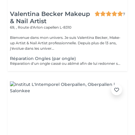
Valentina Becker Makeup
7
& Nail Artist
69, , Route d'Arlon
capellen L-8310
Bienvenue dans mon univers. Je suis Valentina Becker, Make-
up Artist & Nail Artist professionnelle. Depuis plus de 13 ans,
j'évolue dans les univer...
Réparation Ongles (par ongle)
Réparation d'un ongle cassé ou abîmé afin de lui redonner sa solidité et son aspect esthétique. Tarif par ongle. Gratuite pendant les 7 jours suivant votre rendez-vous. À partir du 8 jour, la réparation est facturée.