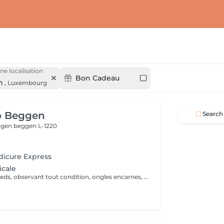
ne localisation
Bon Cadeau
n
,
Luxembourg
o Beggen
Search
eggen
beggen L-1220
dicure Express
icale
Évaluation des pieds, observant tout condition, ongles encarnes, cour, callosités ! En cas de infections, champignons, micose ou les problèmes cotanés, recomandez une visite chez le podologue si necessaire. Desinfection des Pieds avec solution antiseptique. Retrait du Vernis Précédent avec un dissolvant pour nettoyer complètement les ongles des pieds. Coupez, desencarnes et Modelez les ongles avec une pance et lime, Pousses les Cuticules avec batone pour repousser doucement vers l'arrière et coupez les excès, Coupez avec bisturi les callosites si necessaire Traitement avec une rape pour eliminer les cellules mortes et les callosites, sans besoin d'immersion dans l'eau. Application d'un gommage supplementaire si necessaire. Hydratation Intense avec crème et les cuticules pour maintenir la peau douce, Appliquez une base transparent pour protéger les ongles. Attendez suffisamment de tempos pour sèc