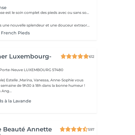
nse
La pédicure intense est le soin complet des pieds avec ou sans souci particulier. Elle comprend : bain de pied, pousse et coupe des cuticules, coupe et limage des ongles, travail des callosités et/ou cors au bistouri/crédo, rape, gommage, massage avec crème de soin. La pose de vernis transparent est incluse si souhaitée.
Donnez aux pieds une nouvelle splendeur et une douceur extraordinaire grâce à un traitement agréable et relaxant. Mavex Calluspeeling® est un soin professionnel pour la beauté des pieds qui permet d'obtenir des résultats immédiats et incroyables avec une seule séance. Rapide, facile, et efficace ! Mavex Calluspeeling® peut être réalisé seul comme une pédicure classique mais sans lame ni fraise, ou proposé en complément en cabine lors d'un soin visage (lors de la pose d'un masque), soin corps (lors d'un enveloppement), ou d'un soin des ongles et des cuticules.
 French Pieds
her Luxembourg-
612
a Porte-Neuve
LUXEMBOURG 57480
le) Estelle ,Marina, Vanessa, Anne-Sophie vous
la semaine de 9h30 à 18h dans la bonne humeur !
 Ang...
ds à la Lavande
de Beauté Annette
597