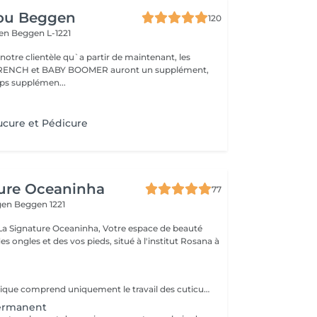
ou Beggen
120
gen
Beggen L-1221
otre clientèle qu`a partir de maintenant, les
 FRENCH et BABY BOOMER auront un supplément,
en raison du temps supplémen...
cure et Pédicure
ture Oceaninha
77
gen
Beggen 1221
re Oceaninha, Votre espace de beauté
es ongles et des vos pieds, situé à l'institut Rosana à
La pédicure classique comprend uniquement le travail des cuticules ainsi que le limage des ongles afin de leur redonner une forme propre et soignée. Cette prestation permet d'avoir des ongles nets et bien entretenus, sans pose de vernis ni soin complet des pieds.
ermanent