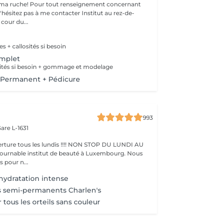
ma ruche! Pour tout renseignement concernant
z pas à me contacter Institut au rez-de-
cour du...
s + callosités si besoin
omplet
sités si besoin + gommage et modelage
Permanent + Pédicure
993
are L-1631
ture tous les lundis !!!! NON STOP DU LUNDI AU
pour n...
ydratation intense
s semi-permanents Charlen's
 tous les orteils sans couleur