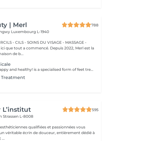
y | Merl
788
Longwy
Luxembourg L-1940
CILS - CILS - SOINS DU VISAGE - MASSAGE -
aison de b...
icale
Keep your feet happy and healthy! is a specialised form of feet treatment where a nail master eliminates such problems as calluses, cracks and deformed nails etc. How is pedicure medical done? - problem is identified - feet are disinfected and softened - calloused skin is removed - nail plate is treated - skin is treated - medical cream is applied Age restrictions: recommended to do from 16 years. Post procedure recommendations: professional home care is recommended after the procedure. Frequency: once in 3-4 weeks.
t Treatment
L’institut
595
on
Strassen L-8008
 esthéticiennes qualifiées et passionnées vous
 un véritable écrin de douceur, entièrement dédié à
...