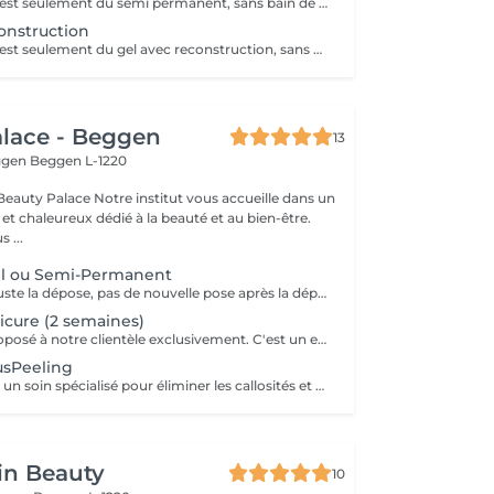
Cette prestation est seulement du semi permanent, sans bain de pieds ni soins des callosités.
onstruction
Cette prestation est seulement du gel avec reconstruction, sans bain de pieds ni soins des callosités.
lace - Beggen
13
eggen
Beggen L-1220
institut vous accueille dans un
t chaleureux dédié à la beauté et au bien-être.
 ...
l ou Semi-Permanent
Attention! c'est juste la dépose, pas de nouvelle pose après la dépose.
icure (2 semaines)
Ce service est proposé à notre clientèle exclusivement. C'est un entretien des ongles à effectuer maximum après deux semaines suivant la pédicure. Description : *Raccourcissement des ongles *Entretien des cuticules *Passage de la rape *Application d'une Huile pour les cuticules et d'une Crème pieds
usPeeling
CallusPeeling est un soin spécialisé pour éliminer les callosités et adoucir les pieds, sans l'utilisation de lames ou d'instruments agressifs. Ce traitement doux et indolore dissout les peaux dures et rugueuses grâce à des produits spécifiques, laissant la peau lisse, hydratée et revitalisée. Idéal pour ceux qui souffrent de pieds secs ou de callosités, le Callus Peeling procure un résultat immédiat, offrant des pieds visiblement plus sains et soignés après une seule séance.
in Beauty
10