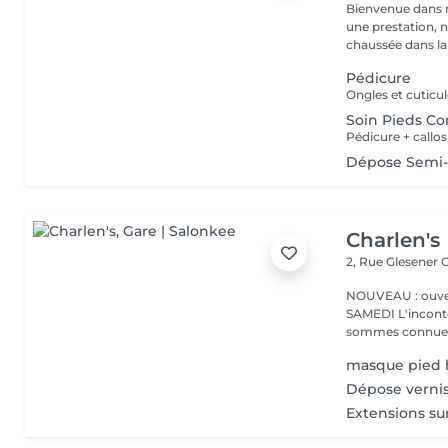
Bienvenue dans 
une prestation, n'hésite
chaussée dans la 
Pédicure
Ongles et cuticule
Soin Pieds C
Pédicure + callo
Dépose Semi-
Charlen's
2, Rue Glesener
G
NOUVEAU : ouver
SAMEDI L'incontournable institut de beauté à Luxembourg. Nous
sommes connues 
masque pied h
Dépose verni
Extensions sur