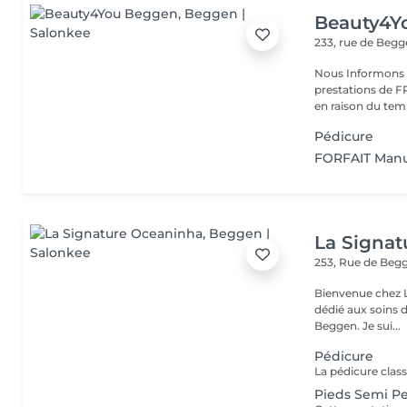
Beauty4Y
233, rue de Beg
Nous Informons n
prestations de
Pédicure
FORFAIT Manu
La Signa
253, Rue de Beg
Bienvenue chez La Signatu
dédié aux soins d
Beggen. Je sui...
Pédicure
Pieds Semi P