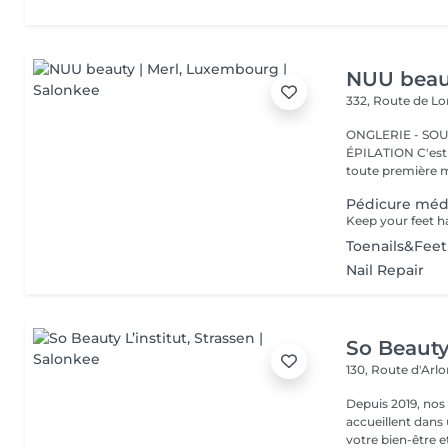
NUU beaut
332, Route de 
ONGLERIE - SOUR
ÉPILATION C'est ici que tout a commencé. Depuis 2022, Merl est la
toute première m
Pédicure méd
Toenails&Fee
Nail Repair
So Beauty 
130, Route d'Arl
Depuis 2019, nos
accueillent dans
votre bien-être et 