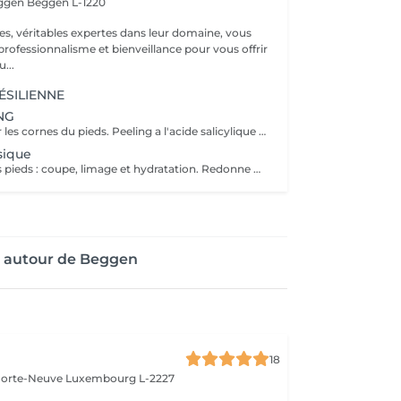
eggen
Beggen L-1220
es, véritables expertes dans leur domaine, vous
professionnalisme et bienveillance pour vous offrir
...
ÉSILIENNE
NG
Idéale pour cibler les cornes du pieds. Peeling a l'acide salicylique avec exfoliation. Pieds doux garanti
sique
Soin complet des pieds : coupe, limage et hydratation. Redonne douceur et confort.
e autour de Beggen
18
 Porte-Neuve
Luxembourg L-2227