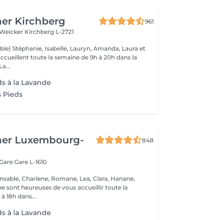
er Kirchberg
961
 Weicker
Kirchberg L-2721
ble) Stéphanie, Isabelle, Lauryn, Amanda, Laura et
ccueillent toute la semaine de 9h à 20h dans la
onne humeur ! La...
ds à la Lavande
 Pieds
her Luxembourg-
848
 Gare
Gare L-1610
nsable, Charlene, Romane, Lea, Clara, Hanane,
e sont heureuses de vous accueillir toute la
à 18h dans...
ds à la Lavande