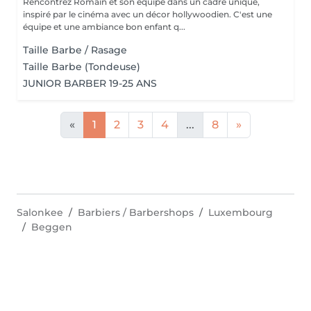
Rencontrez Romain et son équipe dans un cadre unique,
inspiré par le cinéma avec un décor hollywoodien. C'est une
équipe et une ambiance bon enfant q...
Taille Barbe / Rasage
Taille Barbe (Tondeuse)
JUNIOR BARBER 19-25 ANS
«
1
2
3
4
...
8
»
Salonkee
Barbiers / Barbershops
Luxembourg
Beggen