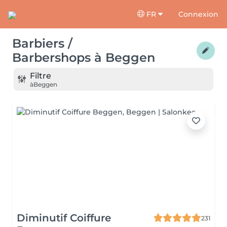
FR
Connexion
Barbiers /
Barbershops
à
Beggen
Filtre
à
Beggen
Diminutif Coiffure
231