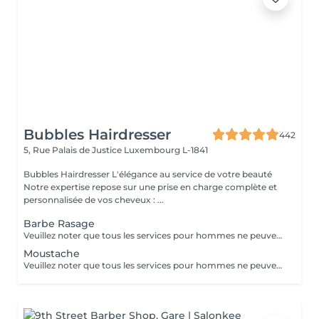
Bubbles Hairdresser
442
5, Rue Palais de Justice
Luxembourg L-1841
Bubbles Hairdresser L'élégance au service de votre beauté
Notre expertise repose sur une prise en charge complète et
personnalisée de vos cheveux : ...
Barbe Rasage
Veuillez noter que tous les services pour hommes ne peuvent PAS être réservés en ligne. Merci d'appeler ou de passer pour réserver ces derniers. Quiconque ne respecte pas cela et réserve un service pour femme à la place ou utilise le compte d'une femme pour bloquer du temps pour le service d'un homme sera bloqué de toutes les réservations futures.
Moustache
Veuillez noter que tous les services pour hommes ne peuvent PAS être réservés en ligne. Merci d'appeler ou de passer pour réserver ces derniers. Quiconque ne respecte pas cela et réserve un service pour femme à la place ou utilise le compte d'une femme pour bloquer du temps pour le service d'un homme sera bloqué de toutes les réservations futures.