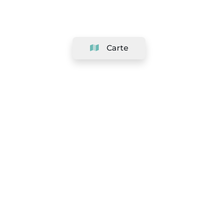
Carte
Société
Support
Équipe
&
Carrières
Référencer votre salon
Légal
Exercer le droit de rétractation