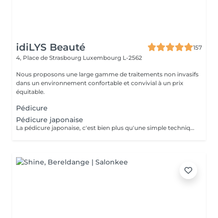
idiLYS Beauté
157
4, Place de Strasbourg
Luxembourg L-2562
Nous proposons une large gamme de traitements non invasifs
dans un environnement confortable et convivial à un prix
équitable.
Pédicure
Pédicure japonaise
La pédicure japonaise, c'est bien plus qu'une simple technique de soin des ongles. Le but, c'est vraiment de redonner de l'éclat et de la vitalité aux ongles. Des ingrédients naturels sont utilisés pour chouchouter les ongles et mettre en valeur leur beauté innée : - on nourrit et on renforce les ongles avec des produits comme la cire d'abeille, le lait de riz et le soja. - on utilise des outils spécifiques et des techniques toutes douces, comme un polissage délicat et l'application de pâtes riches en nutriments.