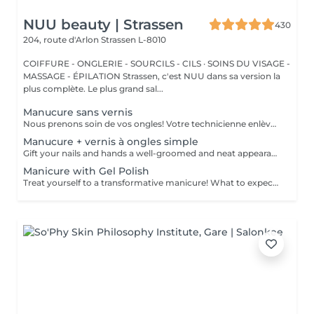
NUU beauty | Strassen
430
204, route d'Arlon
Strassen L-8010
COIFFURE - ONGLERIE - SOURCILS - CILS · SOINS DU VISAGE -
MASSAGE - ÉPILATION Strassen, c'est NUU dans sa version la
plus complète. Le plus grand sal...
Manucure sans vernis
Nous prenons soin de vos ongles! Votre technicienne enlèvera délicatement les cellules mortes, façonnera et limera vos ongles, et polira la surface extérieure pour un fini lisse et naturel. Nos experts proposent des manucures à bords, hardware ou combinées, selon vos préférences. Comment se fait une manucure sans vernis? - la peau rugueuse est délicatement enlevée - la forme de la plaque de l'ongle est corrigée avec douceur - les cuticules et bords latéraux sont soigneusement traités - de l'huile nourrissante pour les cuticules et de la crème pour les mains sont appliquées pour nourrir et hydrater Limitations d'âge: recommandé à partir de 14 ans. Recommandations post-procédure: aucun soin particulier n'est nécessaire après cette procédure. Fréquence: une fois toutes les 3 semaines.
Manucure + vernis à ongles simple
Gift your nails and hands a well-groomed and neat appearance! Your technician will effectively remove dead skin cells, shape and file nails, and buff the outer surface. A regular nail polish is applied at the end of this treatment. Our masters do edged, hardware, or combined manicure. How is manicure with simple nail polish done? - rough skin is removed - the shape of the nail plate is corrected - the cuticle and side ridges are corrected - nail polish is applied - cuticle oil and hand cream are applied Age restrictions: recommended to do from 14 years. Post procedure recommendations: there are no post recommendations for this procedure. Frequency: once in 3 weeks.
Manicure with Gel Polish
Treat yourself to a transformative manicure! What to expect: - old polish is removed as a bonus - rough skin is removed - nails are shaped - cuticles and side ridges are polished - reinforcement is performed if chosen - semi-permanent polish is applied - cuticle oil and hand cream are applied Age: 16+ Frequency: every 3 weeks for best results. *Removal of old semi-permanent polish is included with the manicure. If you want a separate removal appointment, we charge €20 for the careful process that protects your nails. For the manicure, we leave a thin layer of old polish under the new layer to enhance the durability of the semi-permanent polish. *Please note that if semipermanent nail polish without manicure is chosen, rough skin, cuticle and side ridges won't be removed.