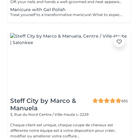
Gift your nails and hands a well-groomed and neat appearance! Your technician will effectively remove dead skin cells, shape and file nails, and buff the outer surface. A regular nail polish is applied at the end of this treatment. Our masters do edged, hardware, or combined manicure. How is manicure with simple nail polish done? - rough skin is removed - the shape of the nail plate is corrected - the cuticle and side ridges are corrected - nail polish is applied - cuticle oil and hand cream are applied Age restrictions: recommended to do from 14 years. Post procedure recommendations: there are no post recommendations for this procedure. Frequency: once in 3 weeks.
Manicure with Gel Polish
Treat yourself to a transformative manicure! What to expect: - old polish is removed as a bonus - rough skin is removed - nails are shaped - cuticles and side ridges are polished - reinforcement is performed if chosen - semi-permanent polish is applied - cuticle oil and hand cream are applied Age: 16+ Frequency: every 3 weeks for best results. *Removal of old semi-permanent polish is included with the manicure. If you want a separate removal appointment, we charge €20 for the careful process that protects your nails. For the manicure, we leave a thin layer of old polish under the new layer to enhance the durability of the semi-permanent polish. *Please note that if semipermanent nail polish without manicure is chosen, rough skin, cuticle and side ridges won't be removed.
Steff City by Marco &
655
Manuela
3, Rue du Nord
Centre / Ville-Haute L-2229
Chaque client est unique, chaque coupe de cheveux est
différente notre équipe est à votre disposition pour créer,
modifier ou améliorer votre coiffure...