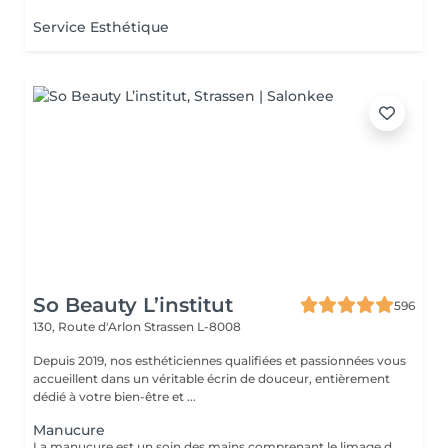
Service Esthétique
So Beauty L’institut
596
130, Route d'Arlon
Strassen L-8008
Depuis 2019, nos esthéticiennes qualifiées et passionnées vous
accueillent dans un véritable écrin de douceur, entièrement
dédié à votre bien-être et ...
Manucure
La manucure est un soin des mains comprenant le limage des ongles, la pousse et la coupe des cuticules, gommage, massage avec crème de soin et application d'un vernis transparent si désiré.