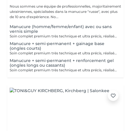
Nous sommes une équipe de professionnelles, majoritairement
ukrainiennes, spécialisées dans la manucure "russe", avec plus
de 10 ans d'expérience. No...
Manucure (homme/femme/enfant) avec ou sans
vernis simple
Soin complet premium très technique et ultra précis, réalisé principalement à la ponceuse afin d'obtenir un contour d'ongle parfaitement net et une application du vernis au plus près, voire légèrement sous la cuticule. Cette technique permet de retarder visuellement la repousse d'environ 10 jours. Résultat visuel : -Ongles extrêmement soignés, contours nets, forme impeccable -Effet Instagram / photo studio : propre, précis, sans petites peaux apparentes Contenu de la prestation : -Dépose de l'ancien vernis semi-permanent et/ou gel (si besoin, choisissez dans cet écran svp cette option de réservation) -Préparation très minutieuse de la plaque de l'ongle -Elimination des peaux mortes -Façonner et limer les ongles -Traitement délicat des cuticules -Application d'un vernis simple transparent (si vous le souhaitez) OU application de votre propre vernis simple (si besoin, choisissez dans cet écran svp cette option de réservation) -Application d'huile pour cuticules et de crème pour les mains
Manucure + semi-permanent + gainage base
(ongles courts)
Soin complet premium très technique et ultra précis, réalisé principalement à la ponceuse afin d'obtenir un contour d'ongle parfaitement net et une application du vernis au plus près, voire légèrement sous la cuticule. Cette technique permet de retarder visuellement la repousse d'environ 10 jours. Résultat visuel : -Ongles extrêmement soignés, contours nets, forme impeccable -Effet Instagram / photo studio : propre, précis, sans petites peaux apparentes Nous incluons un gainage en base, conseillé pour les ongles courts et en bon état. Une solution idéale pour des ongles impeccables et durables : -Tenue moyenne : Jusqu'à 4 semaines !!!! Contenu de la prestation -> 80€ : -Dépose de l'ancien vernis semi-permanent et/ou gel (si besoin, déjà inclus dans ce prix/service) -Préparation très minutieuse de la plaque de l'ongle -Elimination des peaux mortes -Façonner et limer les ongles -Traitement délicat des cuticules -Gainage en base -Application du vernis semi-permanent -Application d'huile pour cuticules et de crème pour les mains Optionnel : -Prix par ongle pour extension jusqu'à 5 ongles (réservez svp "AVEC décoration simple" dans ce cas) +3€ par ongle -Prix par ongle pour décoration jusqu'à 5 ongles (réservez svp "AVEC décoration simple" dans ce cas) +3€ par ongle -Prix pour décoration simple (French, Chrome, Baby Boomer, Cat Eyes, Stickers, Foil) 6-10 ongles -> +20€ -Prix pour décoration complexe (3D, Dessins à la mains, Stamping, French avec Chrome, Baby Boomer avec Chrome, French avec Cat Eyes) 6-10 ongles -> +30€
Manucure + semi-permanent + renforcement gel
(ongles longs ou cassants)
Soin complet premium très technique et ultra précis, réalisé principalement à la ponceuse afin d'obtenir un contour d'ongle parfaitement net et une application du vernis au plus près, voire légèrement sous la cuticule. Cette technique permet de retarder visuellement la repousse d'environ 10 jours. Résultat visuel : -Ongles extrêmement soignés, contours nets, forme impeccable -Effet Instagram / photo studio : propre, précis, sans petites peaux apparentes Nous incluons un renforcement en gel, fortement conseillé pour les ongles longs, fragiles ou cassants. Une solution idéale pour des ongles impeccables et durables : -Tenue moyenne : Jusqu'à 4 semaines !!!! Contenu de la prestation -> 95 € : -Dépose de l'ancien vernis semi-permanent et/ou gel (si nécessaire, déjà incluse dans ce prix/service) -Préparation très minutieuse de la plaque de l'ongle -Élimination des peaux mortes -Mise en forme et limage des ongles -Traitement délicat des cuticules -Renforcement en gel -Correction de la forme naturelle des ongles (optionnel, réservez svp "AVEC décoration simple" dans ce cas) -Application du vernis semi-permanent -Application d'huile pour cuticules et de crème pour les mains Optionnel : -Prix par ongle pour extension jusqu'à 5 ongles (réservez svp "AVEC décoration simple" dans ce cas) +3€ par ongle -Prix par ongle pour décoration jusqu'à 5 ongles (réservez svp "AVEC décoration simple" dans ce cas) +3€ par ongle -Prix pour décoration simple (French, Chrome, Baby Boomer, Cat Eyes, Stickers, Foil) 6-10 ongles -> +20€ -Prix pour décoration complexe (3D, Dessins à la mains, Stamping, French avec Chrome, Baby Boomer avec Chrome, French avec Cat Eyes) 6-10 ongles -> +30€