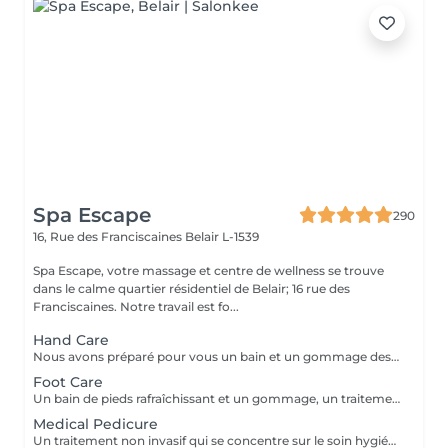
Spa Escape
290
16, Rue des Franciscaines
Belair L-1539
Spa Escape, votre massage et centre de wellness se trouve
dans le calme quartier résidentiel de Belair; 16 rue des
Franciscaines. Notre travail est fo...
Hand Care
Nous avons préparé pour vous un bain et un gommage des mains aux huiles parfumées, un traitement des ongles et des cuticules, ainsi qu'un massage des bras et des mains pour éliminer toute tension dans les muscles et les os des bras et des mains et favoriser la relaxation.
Foot Care
Un bain de pieds rafraîchissant et un gommage, un traitement des ongles et des cuticules, un massage des jambes et des pieds. Une sensation de détente et de calme accentue ce traitement.
Medical Pedicure
Un traitement non invasif qui se concentre sur le soin hygiénique et esthétique des ongles des pieds et de la plante des pieds après une évaluation complète de vos pieds et de vos ongles. Ce traitement est suivi d'un massage des pieds.