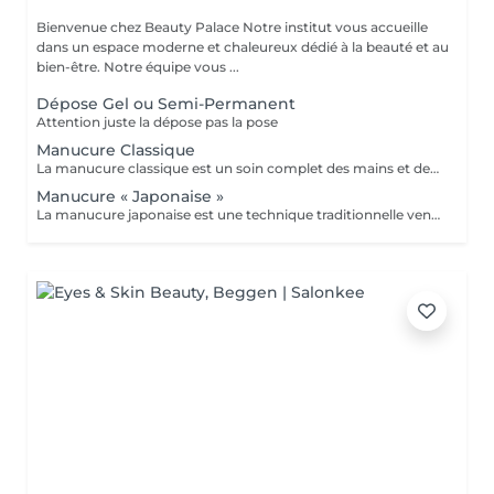
Bienvenue chez Beauty Palace Notre institut vous accueille
dans un espace moderne et chaleureux dédié à la beauté et au
bien-être. Notre équipe vous ...
Dépose Gel ou Semi-Permanent
Attention juste la dépose pas la pose
Manucure Classique
La manucure classique est un soin complet des mains et des ongles qui permet de conserver des mains belles et bien entretenues au quotidien. Elle comprend le limage des ongles, le soins des cuticules après un trempage dans l'eau tiède, l'application d'une huile et d'une base vitaminée transparente ainsi que d'une crème nourrissante pour vos mains.
Manucure « Japonaise »
La manucure japonaise est une technique traditionnelle venue du Japon, 100% naturelle, qui vise a fortifier l'ongle et lui redonner tout son éclat. Ce soin consiste à nourrir et polir l'ongle avec des poudres et pâtes riches en vitamines, minéraux et extraits marins. Résultats: *Brillance naturelle incomparable sans vernis *Ongles renforcés en profondeur Idéal pour: -Les ongles fragiles, cassants ou dédoublés -Celles qui préfèrent le naturel -Retrouver des ongles en pleine santé et lumineux -Après une dépose de gel ou semi permanent