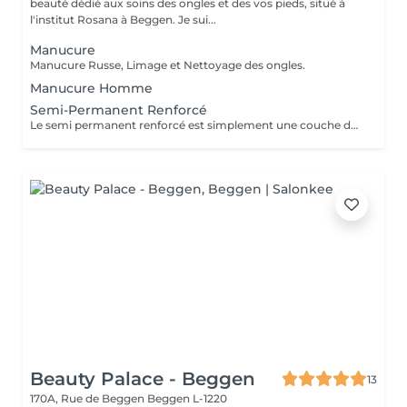
beauté dédié aux soins des ongles et des vos pieds, situé à
l'institut Rosana à Beggen. Je sui...
Manucure
Manucure Russe, Limage et Nettoyage des ongles.
Manucure Homme
Semi-Permanent Renforcé
Le semi permanent renforcé est simplement une couche de vernis avec une base épaisse. Il permet de renforcé vos ongles naturels contrairement au semi permanent classique. Cette technique s'effectue sur des ongles naturels sains et dures. La Manucure Russe est comprise dans le prix. Le remplissage est à faire toutes les 2 semaines et demi / 3 semaines.
Beauty Palace - Beggen
13
170A, Rue de Beggen
Beggen L-1220