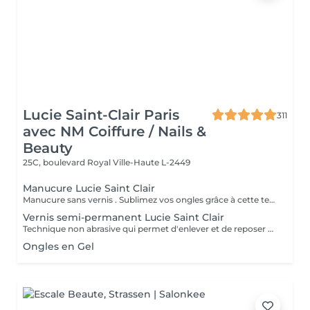
Lucie Saint-Clair Paris
311
avec NM Coiffure / Nails &
Beauty
25C, boulevard Royal
Ville-Haute L-2449
Manucure Lucie Saint Clair
Manucure sans vernis . Sublimez vos ongles grâce à cette technique naturelle qui comprend une mise en forme, une élimination tout en douceur de la cuticule. Les ongles retrouvent leur éclat naturel . Manucure avec vernis. Sublimez vos ongles grâce à cette technique naturelle qui comprend une mise en forme, une élimination tout en douceur de la cuticule. Finition complète et impeccable grâce a la pose de vernis.
Vernis semi-permanent Lucie Saint Clair
Technique non abrasive qui permet d'enlever et de reposer en douceur votre semi-permanent. Tenue ,brillance impeccable
Ongles en Gel