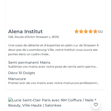
Alena Institut
332
148, Route d'Arlon
Strassen L-8010
Une oasis de détente et d'expertise en plein cur de Strassen À
deux pas de Luxembourg-Ville, notre institut vous ouvre ses
portes dans un cadre chale...
Semi permanent Mains
Sublimez vos mains avec notre pose de vernis semi-permanent, pour un résultat parfait et durable jusqu'à 3 semaines. -Finition brillante et impeccable -Résistant aux chocs et aux éclats -Disponible dans une large palette de couleurs tendances Chaque séance comprend préparation de l'ongle, application soignée et finition professionnelle, pour des mains élégantes et parfaitement entretenues.
Déco 10 Doigts
Manucure
Prenez soin de vos mains avec notre manucure professionnelle, pour des ongles soignés et une peau douce. - Limage et modelage précis des ongles - Soin des cuticules et hydratation des mains - Finition base fortifiante ou non Chaque séance est réalisée avec soin pour un résultat élégant et raffiné.