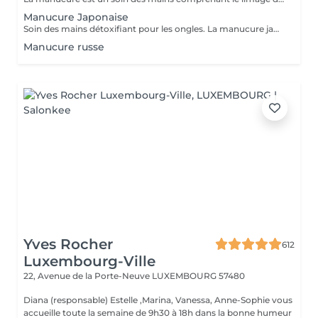
Manucure Japonaise
Soin des mains détoxifiant pour les ongles. La manucure japonaise consiste à polir et nettoyer les ongles en profondeur pour ensuite les nourrir avec une pâte à base de cire d'abeille qui va oxygéner l'ongle. L'ongle ressort brillant naturellement et pour une durée de 3 semaines. Comprend le limage des ongles, la pousse et la coupe des cuticules, polissage, application de la pâte à base de cire d'abeille et de la poudre fixante, gommage, massage avec crème de soin et application d'un vernis transparent si désiré.
Manucure russe
Yves Rocher
612
Luxembourg-Ville
22, Avenue de la Porte-Neuve
LUXEMBOURG 57480
Diana (responsable) Estelle ,Marina, Vanessa, Anne-Sophie vous
accueille toute la semaine de 9h30 à 18h dans la bonne humeur