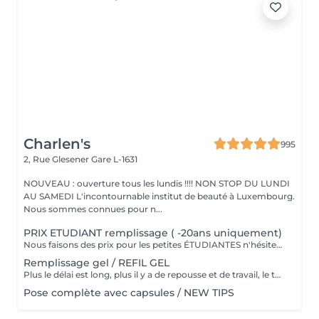
Charlen's
995
2, Rue Glesener
Gare L-1631
NOUVEAU : ouverture tous les lundis !!!! NON STOP DU LUNDI
AU SAMEDI L'incontournable institut de beauté à Luxembourg.
Nous sommes connues pour n...
PRIX ETUDIANT remplissage ( -20ans uniquement)
Nous faisons des prix pour les petites ÉTUDIANTES n'hésitez pas a passer
Remplissage gel / REFIL GEL
Plus le délai est long, plus il y a de repousse et de travail, le tarif s'adapte donc au temps écoulé depuis votre dernier rendez-vous. Merci de choisir le remplissage adapté
Pose complète avec capsules / NEW TIPS