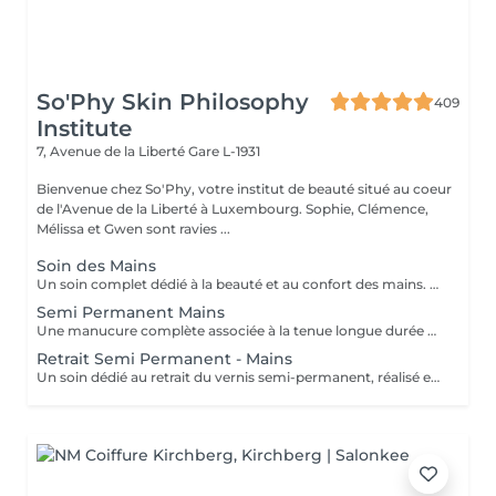
So'Phy Skin Philosophy
409
Institute
7, Avenue de la Liberté
Gare L-1931
Bienvenue chez So'Phy, votre institut de beauté situé au coeur
de l'Avenue de la Liberté à Luxembourg. Sophie, Clémence,
Mélissa et Gwen sont ravies ...
Soin des Mains
Un soin complet dédié à la beauté et au confort des mains. Le soin débute par une exfoliation douce afin d'affiner le grain de peau et révéler son éclat naturel. Les mains sont ensuite enveloppées dans un masque hydratant et nourrissant pour une action en profondeur. Pendant ce temps, les ongles sont soigneusement travaillés afin de leur redonner une forme nette et harmonieuse. Le soin se termine par un massage relaxant des mains, procurant une sensation immédiate de confort et de détente. Les mains sont plus douces, la peau nourrie et les ongles parfaitement soignés. Le vernis classique n'est pas proposé à l'institut. Si vous le souhaitez, nous pouvons toutefois réaliser la pose avec votre propre vernis en sélectionnant l'option correspondante.
Semi Permanent Mains
Une manucure complète associée à la tenue longue durée du vernis semi-permanent. Le soin débute par une mise en beauté des ongles : limage, travail des cuticules et préparation de l'ongle naturel afin d'assurer un résultat net et durable. Le vernis semi-permanent est ensuite appliqué pour offrir une finition brillante, élégante et résistante dans le temps. Les ongles sont soignés, la tenue est optimale et le résultat reste impeccable pendant plusieurs semaines. Idéal pour allier esthétique, confort et praticité au quotidien.
Retrait Semi Permanent - Mains
Un soin dédié au retrait du vernis semi-permanent, réalisé en douceur afin de préserver la qualité de l'ongle naturel. Le retrait est suivi d'une mise en forme des ongles et d'un travail rapide des cuticules pour retrouver un résultat net et soigné. Une base protectrice est ensuite appliquée pour renforcer l'ongle, complétée par une huile nourrissante afin d'hydrater et sublimer les cuticules. Les ongles sont propres, soignés et protégés. Idéal pour faire une pause tout en prenant soin de ses ongles. Ce service est proposé uniquement pour le vernis semi-permanent réalisé à l'institut.