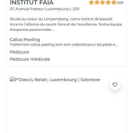
INSTITUT FAIA
459
27, Avenue Pasteur
Luxembourg L-2311
Située au coeur du Limpertsberg, notre institut de beauté
incarne l'alliance du savoir-faire et de l'excellence. Notre équipe
d'expertes passionnées ...
Callus Peeling
Traitement callus peeling soin anti-callosité pour les pieds en seulement 15 minutes CALLUSPEELING permet d'éliminer facilement, sans lames ni cutters, les callosités et les fissures, donnant aux pieds une incroyable douceur et une sensation infinie de légèreté.
Pédicure
Pédicure médicale