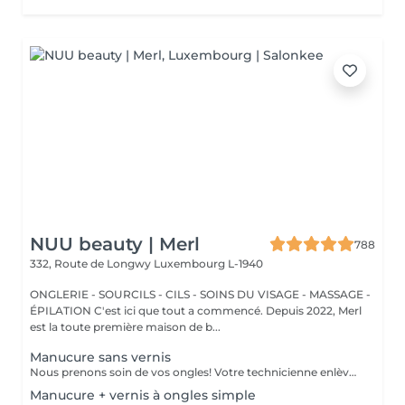
NUU beauty | Merl
788
332, Route de Longwy
Luxembourg L-1940
ONGLERIE - SOURCILS - CILS - SOINS DU VISAGE - MASSAGE -
ÉPILATION C'est ici que tout a commencé. Depuis 2022, Merl
est la toute première maison de b...
Manucure sans vernis
Nous prenons soin de vos ongles! Votre technicienne enlèvera délicatement les cellules mortes, façonnera et limera vos ongles, et polira la surface extérieure pour un fini lisse et naturel. Nos experts proposent des manucures à bords, hardware ou combinées, selon vos préférences. Comment se fait une manucure sans vernis? - la peau rugueuse est délicatement enlevée - la forme de la plaque de l'ongle est corrigée avec douceur - les cuticules et bords latéraux sont soigneusement traités - de l'huile nourrissante pour les cuticules et de la crème pour les mains sont appliquées pour nourrir et hydrater Limitations d'âge: recommandé à partir de 14 ans. Recommandations post-procédure: aucun soin particulier n'est nécessaire après cette procédure. Fréquence: une fois toutes les 3 semaines.
Manucure + vernis à ongles simple