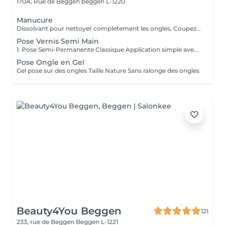
170A, Rue de Beggen
beggen L-1220
Manucure
Dissolvant pour nettoyer completement les ongles, Coupez et Modelez les ongles avec une lime, Mouillez les mains quelques minutes pour ramollir les cuticules, Pousses les Cuticules avec batone pour repousser doucement vers l'arrière et coupez les excès, Hydratez les Mains avec crème et les cuticules pour maintenir la peau douce, Appliquez une base transparent pour protéger les ongles. Attendez suffisamment de tempos pour sèche.
Pose Vernis Semi Main
1. Pose Semi-Permanente Classique Application simple avec une fine couche de base. Idéale pour celles qui souhaitent de la couleur, de la brillance et un léger renfort. Tenue moyenne 2 semaines. 2. Pose Semi + Renfort Combinaison d'une base classique avec une couche de renfort. Offre une meilleure résistance que le semi-permanent classique, parfaite pour les ongles naturels. Moyenne Tenue de 2 à 3 semaines. 3. Pose Semi + Fiber Ultra Base classique combinée à un gel enrichi en fibres, idéale pour les ongles fragiles ou nécessitant un renforcement supplémentaire. Tenue Moyenne 3 à 4 semaines.
Pose Ongle en Gel
Gel pose sur des ongles Taille Nature Sans ralonge des ongles
Beauty4You Beggen
121
233, rue de Beggen
Beggen L-1221