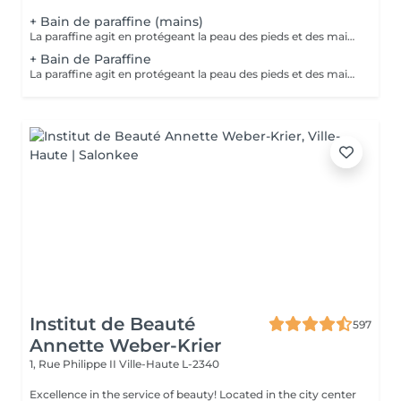
+ Bain de paraffine (mains)
La paraffine agit en protégeant la peau des pieds et des mains contre les agressions extérieures. Sa capacité de rétention d'eau favorise l'hydratation de la peau. Le traitement à la paraffine est idéal pour avoir des membres lisses. En effet, ce produit procure un effet rajeunissant à la peau, en plus de l'adoucir. Ce traitement est ainsi surtout recommandé à toute personne ayant la peau sèche.
+ Bain de Paraffine
La paraffine agit en protégeant la peau des pieds et des mains contre les agressions extérieures. Sa capacité de rétention d'eau favorise l'hydratation de la peau. Le traitement à la paraffine est idéal pour avoir des membres lisses. En effet, ce produit procure un effet rajeunissant à la peau, en plus de l'adoucir. Ce traitement est ainsi surtout recommandé à toute personne ayant la peau sèche.
Institut de Beauté
597
Annette Weber-Krier
1, Rue Philippe II
Ville-Haute L-2340
Excellence in the service of beauty! Located in the city center