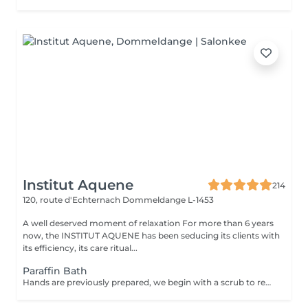
Institut Aquene
214
120, route d'Echternach
Dommeldange L-1453
A well deserved moment of relaxation For more than 6 years
now, the INSTITUT AQUENE has been seducing its clients with
its efficiency, its care ritual...
Paraffin Bath
Hands are previously prepared, we begin with a scrub to remove dead skin, followed by a thick cream. With the heat of the paraffi,, the blood circulation is activated and allows you to enter the active cream deep principles, reducing dryness and rough skin and thus providing greater softness and hydration to the skin and more mobility of joints.