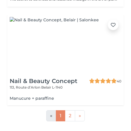
Nail & Beauty Concept
40
113, Route d’Arlon
Belair L-1140
Manucure + paraffine
«
1
2
»