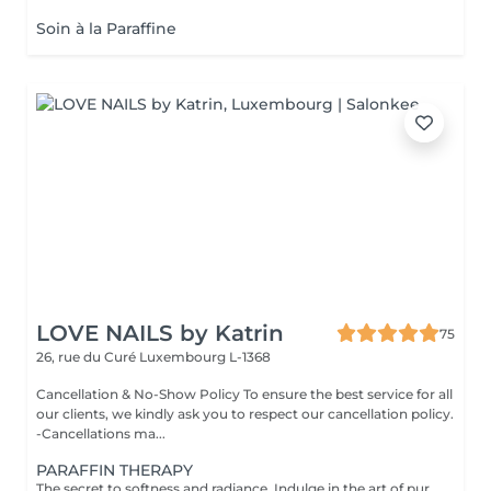
Soin à la Paraffine
LOVE NAILS by Katrin
75
26, rue du Curé
Luxembourg L-1368
Cancellation & No-Show Policy To ensure the best service for all
our clients, we kindly ask you to respect our cancellation policy.
-Cancellations ma...
PARAFFIN THERAPY
The secret to softness and radiance. Indulge in the art of pure rejuvenation with our Paraffin Therapy a deeply nourishing ritual designed to restore silky smoothness and elegant suppleness to your hands or feet. Your experience includes: Refining scrub gently polishes and renews the skin's texture Nourishing cream massage envelops your skin in moisture and relaxation Warm paraffin cocoon seals in hydration while improving circulation and elasticity The result: Satin-soft skin, restored comfort, and a youthful glow that lasts. Perfect as a standalone treatment or the ultimate finishing touch to your manicure or pedicure. A moment of warmth, luxury, and renewal your skin deserves nothing less. Recommended Frequency: For beautifully soft, hydrated skin, enjoy one paraffin therapy session per week for the first few treatments, then every 23 weeks to maintain lasting smoothness and radiance. Contraindications: Not recommended in case of open wounds, inflammation, skin irritation, or infection. Always ensure the skin is healthy and comfortable before treatment.