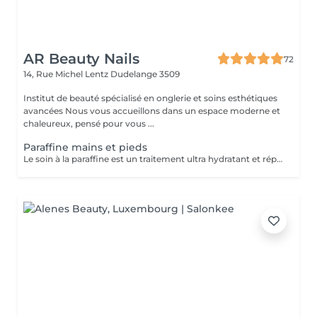
AR Beauty Nails
72
14, Rue Michel Lentz
Dudelange 3509
Institut de beauté spécialisé en onglerie et soins esthétiques
avancées Nous vous accueillons dans un espace moderne et
chaleureux, pensé pour vous ...
Paraffine mains et pieds
Le soin à la paraffine est un traitement ultra hydratant et réparateur idéal pour les mains et pieds secs et abîmés. Ce soin consiste à éliminer toutes les cellules mortes grâce à un gommage manuel ou mécanique suivi d un enveloppement en paraffine.