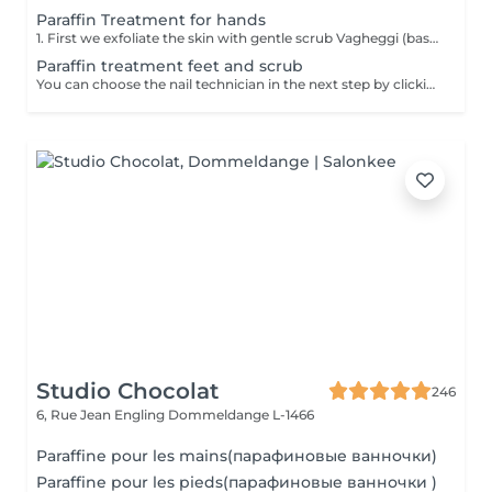
Paraffin Treatment for hands
1. First we exfoliate the skin with gentle scrub Vagheggi (based on brown sugar and ground coffee that have an exfoliating effect; also it includes detoxifying green clay) 2. After, we apply hydrating cream Vagheggi (that includes coconut oil and cocoa butter, vitamin E and moisturising hyaluronic acid) - it's amazing for nourishing and hydrating. 3. The last step is the paraffin wax itself. You gently dip a few times your hand into the warm melted paraffin. It builds up a thick, warm "glove" of wax. 4. Once the wax layers are set, the hand is wrapped in a protective plastic liner and then placed into a soft glove. This insulates the heat and allows the moisture to be absorbed. For 15-20 min you have time to rest and relax. 5. The final step is to remove everything and your hands are ready, fully nourished. Depending on your skin and desire, you can repeat this treatment 2-4 time once a week or 2 weeks to get a cumulative effect. Advantages: Deeply nourishes dry skin, restores elasticity, and provides a "velvet skin" effect. Ideal after winter.
Paraffin treatment feet and scrub
You can choose the nail technician in the next step by clicking "Select employee". 1. First we exfoliate the skin with gentle scrub Vagheggi (based on brown sugar and ground coffee that have an exfoliating effect; also it includes detoxifying green clay) 2. After, we apply hydrating cream Vagheggi (that includes coconut oil and cocoa butter, vitamin E and moisturising hyaluronic acid) - it's amazing for nourishing and hydrating. 3. The last step is the paraffin wax itself. You gently dip a few times your foot into the warm melted paraffin. It builds up a thick, warm "glove" of wax. 4. Once the wax layers are set, the foot is wrapped in a protective plastic liner and then placed into a soft glove. This insulates the heat and allows the moisture to be absorbed. For 15-20 min you have time to rest and relax. 5. The final step is to remove everything and your feet are ready, fully nourished. Depending on your skin and desire, you can repeat this treatment 2-4 time once a week or 2 weeks to get a cumulative effect. Advantages: Deeply nourishes dry skin, restores elasticity, and provides a "velvet skin" effect. Ideal after winter.
Studio Chocolat
246
6, Rue Jean Engling
Dommeldange L-1466
Paraffine pour les mains(парафиновые ванночки)
Paraffine pour les pieds(парафиновые ванночки )