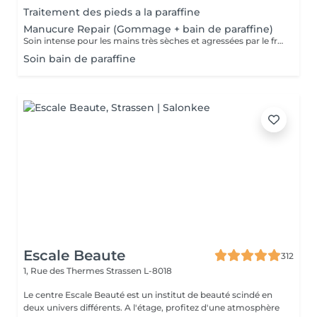
Traitement des pieds a la paraffine
Manucure Repair (Gommage + bain de paraffine)
Soin intense pour les mains très sèches et agressées par le froid ou les produits. Comprend le limage des ongles, la pousse et la coupe des cuticules, gommage, masque à la paraffine de 10 minutes et massage avec une crème de soin. Application d'une base transparente si désirée.
Soin bain de paraffine
Escale Beaute
312
1, Rue des Thermes
Strassen L-8018
Le centre Escale Beauté est un institut de beauté scindé en
deux univers différents. A l'étage, profitez d'une atmosphère