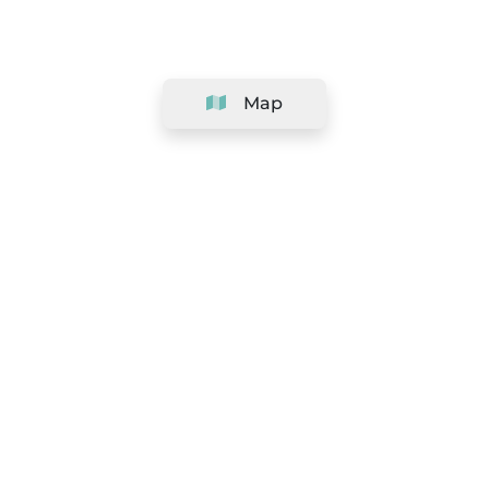
Map
Company
Support
Team
&
Careers
Information for salons
Legal
Exercise withdrawal right