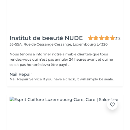
Institut de beauté NUDE
312
55-55A, Rue de Cessange
Cessange, Luxembourg L-1320
Nous tenons à informer notre aimable clientèle que tous
rendez-vous qui n'est pas annuler 24 heures avant et qui ne
serait pas honoré devra être payé ...
Nail Repair
Nail Repair Service If you have a crack, it will simply be sealed. If a small corner of the nail is missing, it can be restored. However, if full nail extension is needed, that is a different procedure. This repair service only includes fixing cracks or restoring minor nail damage and does not involve nail extensions.