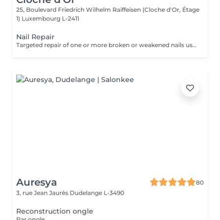
25, Boulevard Friedrich Wilhelm Raiffeisen (Cloche d'Or, Étage
1)
Luxembourg L-2411
Nail Repair
Targeted repair of one or more broken or weakened nails using gel. Add-on service to a gel treatment.
Auresya
80
3, rue Jean Jaurès
Dudelange L-3490
Reconstruction ongle
Par ongle