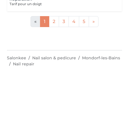
Tarif pour un doigt
«
1
2
3
4
5
»
Salonkee
Nail salon & pedicure
Mondorf-les-Bains
Nail repair