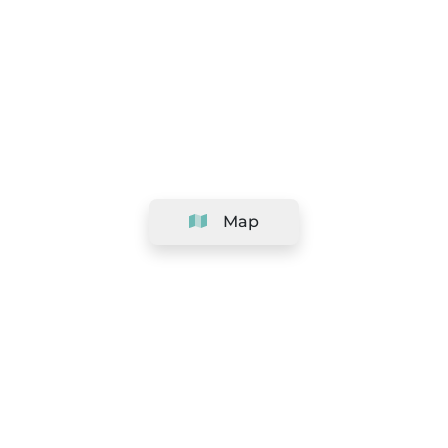
Map
Company
Support
Team
&
Careers