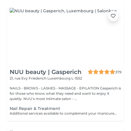
NUU beauty | Gasperich
379
21, rue Evy Friederich
Luxembourg L-1552
NAILS - BROWS - LASHES - MASSAGE - EPILATION Gasperich is
for those who know what they need and want to enjoy it
quietly. NUU's most intimate salon - ...
Nail Repair & Treatment
Additional services available to complement your manicure or as standalone treatments. Nail Repair per nail (during service) Minor repair of a single nail (small crack, local damage or broken nail). This option can be added multiple times if more than one nail requires repair. Charged at 3€ per nail for Manicure with Gel Polish services. Nail Repair per nail (walk-in) Repair of one nail without manicure or polish application. Suitable for clients booking a repair only. Onycholysis Treatment per nail Targeted care for nails affected by onycholysis. Performed without polish to support healthy nail recovery. IBX Nail Repair System Professional nail treatment designed to strengthen and restore natural nails. Can be booked alone or combined with gel removal for deeper repair. Gel Polish Removal Gentle and careful removal of gel polish.