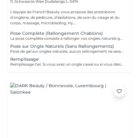
11, Schwaarze Wee
Dudelange L-3474
L'équipe de French'Beauty vous propose des prestations
d'onglerie, de pédicure, d'épilations, de soin du visage et du
corps, massage, microblading, Hy...
Pose Complète (Rallongement Chablons)
La pose complète consiste à rallonger vos ongles naturels grâce aux chablons (extension en Gel ou Acrygel ) Si vous désirez de la décoration merci de le sélectionner. Un supplément peut être demandé pour les longueurs XXL.
Pose sur Ongle Naturels (Sans Rallongements)
Pose de gel sur ongles naturels, aucun rallongement ne sera fait. Couleur/ French/ BabyBoomer. Si vous désirez une décoration merci de le sélectionner.
Remplissage
Remplissage Gel. Si vous avez un ongle cassé ou si vous désirez une décoration merci de le sélectionner en plus.