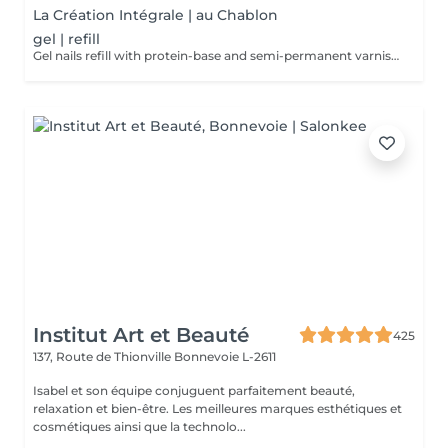
La Création Intégrale | au Chablon
gel | refill
Gel nails refill with protein-base and semi-permanent varnish. Color of your choice. Possibility to combine several colors. Without decoration. The protein-base nourishes, protects and strengthens soft and brittle nails!
Institut Art et Beauté
425
137, Route de Thionville
Bonnevoie L-2611
Isabel et son équipe conjuguent parfaitement beauté,
relaxation et bien-être. Les meilleures marques esthétiques et
cosmétiques ainsi que la technolo...