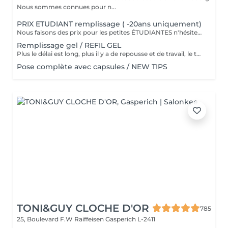
Nous sommes connues pour n...
PRIX ETUDIANT remplissage ( -20ans uniquement)
Nous faisons des prix pour les petites ÉTUDIANTES n'hésitez pas a passer
Remplissage gel / REFIL GEL
Plus le délai est long, plus il y a de repousse et de travail, le tarif s'adapte donc au temps écoulé depuis votre dernier rendez-vous. Merci de choisir le remplissage adapté
Pose complète avec capsules / NEW TIPS
TONI&GUY CLOCHE D'OR
785
25, Boulevard F.W Raiffeisen
Gasperich L-2411