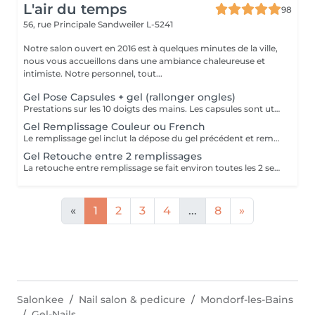
L'air du temps
98
56, rue Principale
Sandweiler L-5241
Notre salon ouvert en 2016 est à quelques minutes de la ville,
nous vous accueillons dans une ambiance chaleureuse et
intimiste. Notre personnel, tout...
Gel Pose Capsules + gel (rallonger ongles)
Prestations sur les 10 doigts des mains. Les capsules sont utilisées quand on souhaite rallonger ses ongles. Nous travaillons avec la marque prestigieuse Alessandro (Germany) pour la base en gel. .
Gel Remplissage Couleur ou French
Le remplissage gel inclut la dépose du gel précédent et remplir à nouveau avec du gel. Le remplissage se fait entre 3-4 semaines approx. Au delà le coût peut être plus élevé en fonction du temps supplémentaire Nous travaillons avec la marque prestigieuse Alessandro (Germany) pour la base en gel
Gel Retouche entre 2 remplissages
La retouche entre remplissage se fait environ toutes les 2 semaines. Un entretien téléphonique est nécessaire pour bien évaluer cette prestation, qui n'est pas à confondre avec un remplissage.
«
1
2
3
4
...
8
»
Salonkee
Nail salon & pedicure
Mondorf-les-Bains
Gel-Nails