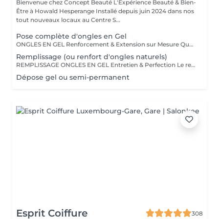
Bienvenue chez Concept Beauté L'Expérience Beauté & Bien-
Être à Howald Hesperange Installé depuis juin 2024 dans nos
tout nouveaux locaux au Centre S...
Pose complète d'ongles en Gel
ONGLES EN GEL Renforcement & Extension sur Mesure Que vous souhaitiez allonger, renforcer ou corriger vos ongles, la technique du gel ProNails permet d'obtenir des ongles impeccables, résistants et naturels. Pourquoi choisir les ongles en gel ? Adapté aux ongles fragiles ou cassants Permet d'obtenir une longueur et une forme personnalisées Finition naturelle ou sophistiquée selon vos envies Remplissage conseillé toutes les 3 à 4 semaines Possibilité de French manucure, effet babyboomer ou nail art selon vos envies !
Remplissage (ou renfort d'ongles naturels)
REMPLISSAGE ONGLES EN GEL Entretien & Perfection Le remplissage des ongles en gel est une étape essentielle pour préserver la beauté et la tenue de votre pose. Avec la repousse naturelle de l'ongle, un entretien régulier permet de redonner à vos ongles un aspect parfait, sans avoir à refaire une pose complète. Pourquoi faire un remplissage ? Redonne un aspect uniforme et impeccable Préserve la solidité et la durabilité de votre pose en gel Évite les décollements et renforce la structure de l'ongle Possibilité de changer la couleur ou d'ajouter une nouvelle décoration Fréquence conseillée : toutes les 3 à 4 semaines pour un résultat toujours soigné et harmonieux. Profitez-en pour opter pour une nouvelle teinte, un effet babyboomer ou un nail art unique !
Dépose gel ou semi-permanent
Esprit Coiffure
308