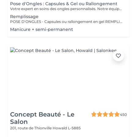
Pose d'Ongles : Capsules & Gel ou Rallongement
Votre expert en soins des ongles personnalisés. Notre équipe de prothésistes ongulaires diplômées vous offre une gamme complète de services pour des ongles magnifiques et durables. Expertise et Professionnalisme : Prothésistes qualifiées et expérimentées : o Isabel o Francesca o Fatima o Deborah o Patricia o Mirza Des produits de haute qualité, aux couleurs variées pour des résultats éclatants et durables. Garantie de beauté et santé de vos ongles. Services adaptés à vos goûts et votre personnalité Capsules pour allonger rapidement vos ongles. Rallongement en Gel : Pour un résultat naturel et durable. Remplissage toute les 3 a 4 semaines pour comble la repousse et préserve l'intégrité de la pose initiale. Manucure Soins et esthétisme pour des ongles en pleine santé et élégants. Nos Techniques Manucure Combinée : Soins complets et embellissement. Vernis Semi-Permanent : Couleur durable sans pose de gel. Chablon ou Capsules : Pose traditionnelle ou look naturel.
Remplissage
POSE D'ONGLES - Capsules ou rallongement en gel REMPLISSAGE MANUCURE Nos prothésistes ongulaire diplômée vous accueille dans notre espace d'esthétique des soins des ongles personnalisés. Nos maîtrisons des méthodes qui sauront vous permettre de garder de beaux ongles durablement avec le stylise en fonction de vos goûts et de votre personnalité : manucure combinée, pose de vernis semi-permanent, remplissage, pose complète au chablon ou capsules. Nos produits à la pointe des tendances, de haute qualité, des couleurs dotées d'une pigmentation multiples.
Manicure + semi-permanent
Concept Beauté - Le
450
Salon
201, route de Thionville
Howald L-5885