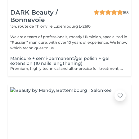
DARK Beauty /
158
Bonnevoie
154, route de Thionville
Luxembourg L-2610
We are a team of professionals, mostly Ukrainian, specialized in
"Russian" manicure, with over 10 years of experience. We know
which techniques to us...
Manicure + semi-permanent/gel polish + gel
extension (10 nails lengthening)
Premium, highly technical and ultra-precise full treatment, performed mainly with an e-file to achieve a perfectly clean nail contour and apply the polish as close as possible, even slightly under the cuticle. This technique helps visually delay the regrowth by around 10 days. Visual result: -Extremely well-groomed nails, clean contours, flawless shape -Instagram / photo studio effect: neat, precise, with no visible dry skin During this service, we will also increase the length of your nails using a specialized gel material, ensuring a naturally beautiful result. This 'EXTENSION' has to be done just once, after which subsequent appointments will be designated as 'Manicure + semi-permanent/gel polish + gel reinforcement (long or fragile nails)'. We also include a gel reinforcement, as a perfect solution for flawless and long-lasting nails: -The average durability is 4 weeks!! Service content: -Removal of old semi-permanent and/or gel polish (if needed, already include in this price/service) -Very meticulous preparation of the nail plate -Removal of dead skin -Shape and file nails -Gentle cuticle care -Correction of the nail shape -Gel reinforcement -Gel nail extension -Application of semi-permanent nail polish -Application of cuticle oil and hand cream Optional : -EXTENSION longest than 4th size -> +20€ (if so please book "WITH complex design") -Price per nail for nail art on up to 5 nails (if so please book "WITH simple design") +3€/nail -Price for simple design (French, Chrome, Baby Boomer, Cat Eyes, Stickers, Foil) 6-10 nails -> +20€ -Price for complex design (3D, Hand drawings, Stamping, French with Chrome, Baby Boomer with Chrome, French with Cat Eyes) 6-10 nails -> +30€