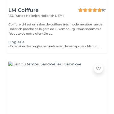
LM Coiffure
97
123, Rue de Hollerich
Hollerich L-1741
Coiffure LM est un salon de coiffure très moderne situé rue de
Hollerich proche de la gare de Luxembourg. Nous sommes à
l'écoute de notre clientèle a...
Onglerie
-Extension des ongles naturels avec demi capsule - Manucure combinée incluse ( Si vous voulez une french babyboomer, déco, veuillez svp cocher l'onglet en plus) - Remplissage de vos ongles avec du gel - Entre 3 et 4 semaine maximum