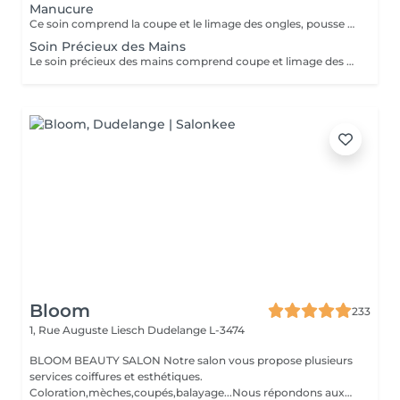
Manucure
Ce soin comprend la coupe et le limage des ongles, pousse et coupe des cuticules. Massage inclus. Vernis transparent pour renforcer les ongles et inclus.
Soin Précieux des Mains
Le soin précieux des mains comprend coupe et limage des ongles, pousse et coupe des cuticules. Gommage, masque et massage sont inclus. Vernis transparent pour renforcer les ongles est inclus.
Bloom
233
1, Rue Auguste Liesch
Dudelange L-3474
BLOOM BEAUTY SALON Notre salon vous propose plusieurs
services coiffures et esthétiques.
Coloration,mèches,coupés,balayage...Nous répondons aux