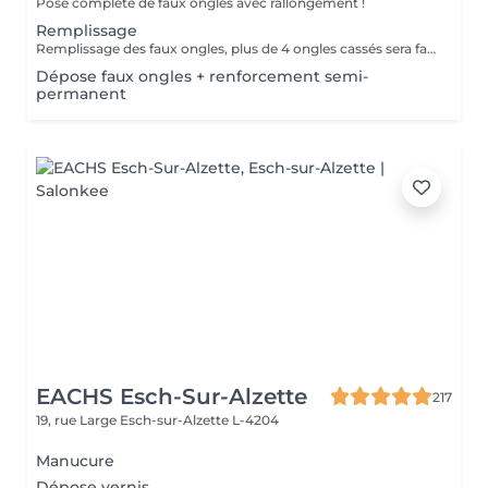
Pose complète de faux ongles avec rallongement !
Remplissage
Remplissage des faux ongles, plus de 4 ongles cassés sera facturé une nouvelle pose !Le remplissage doit être effectué dans les 4 semaines à compter du jour de la pose, les 4 semaines dépassées vous sera facturé un supplément de 10€! Tout changement de format vous sera également facturé !
Dépose faux ongles + renforcement semi-
permanent
EACHS Esch-Sur-Alzette
217
19, rue Large
Esch-sur-Alzette L-4204
Manucure
Dépose vernis