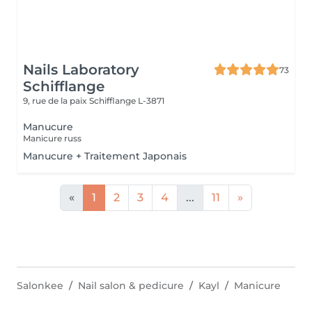
Nails Laboratory
73
Schifflange
9, rue de la paix
Schifflange L-3871
Manucure
Manicure russ
Manucure + Traitement Japonais
«
1
2
3
4
...
11
»
Salonkee
Nail salon & pedicure
Kayl
Manicure