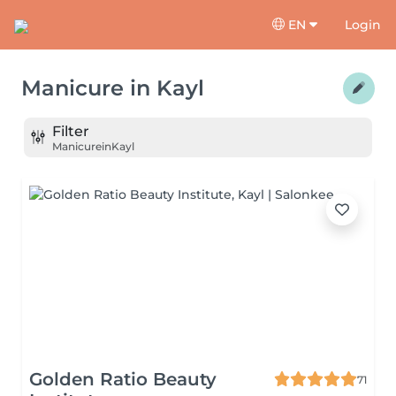
EN
Login
Manicure
in
Kayl
Filter
Manicure
in
Kayl
Golden Ratio Beauty
71