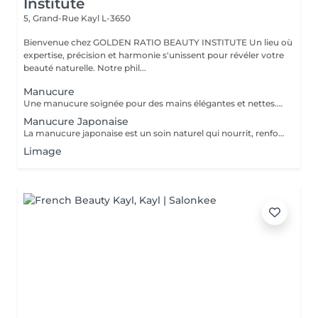
Institute
5, Grand-Rue
Kayl L-3650
Bienvenue chez GOLDEN RATIO BEAUTY INSTITUTE Un lieu où
expertise, précision et harmonie s'unissent pour révéler votre
beauté naturelle. Notre phil...
Manucure
Une manucure soignée pour des mains élégantes et nettes. Nettoyage, mise en forme, soin des cuticules et finition parfaite. Options : Manucure simple Manucure avec vernis classique Manucure avec vernis semi-permanent Résultat : des ongles brillants, une tenue longue durée et une finition impeccable. Un rituel de beauté essentiel pour des mains toujours raffinées.
Manucure Japonaise
La manucure japonaise est un soin naturel qui nourrit, renforce et fait briller vos ongles grâce à une pâte enrichie en vitamines et minéraux. Bénéfices : Ongles plus résistants et moins cassants Brillance naturelle sans vernis Hydratation et réparation des ongles Résultat : des ongles sains, forts et éclatants de beauté, naturellement. Une technique douce pour sublimer vos mains sans produits chimiques.
Limage