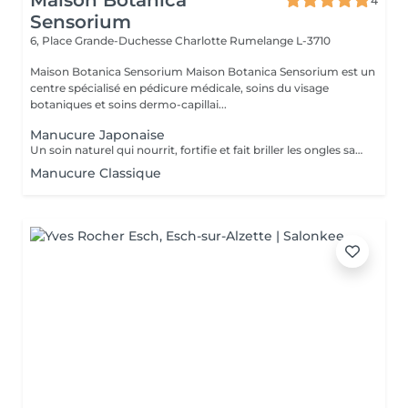
Maison Botanica
4
Sensorium
6, Place Grande-Duchesse Charlotte
Rumelange L-3710
Maison Botanica Sensorium Maison Botanica Sensorium est un
centre spécialisé en pédicure médicale, soins du visage
botaniques et soins dermo-capillai...
Manucure Japonaise
Un soin naturel qui nourrit, fortifie et fait briller les ongles sans vernis. Grâce à une pâte enrichie en cire d'abeille, kératine et minéraux, suivie d'une poudre de perle protectrice, les ongles retrouvent force, éclat et un fini brillant naturel.
Manucure Classique