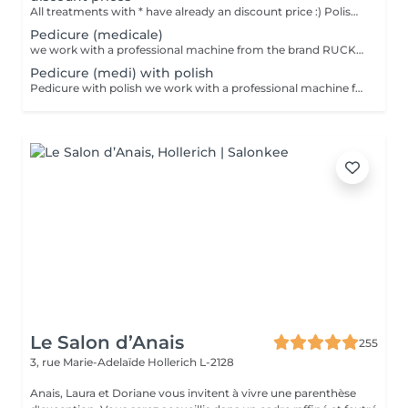
All treatments with * have already an discount price :) Polish = normal polish, which one you can easily take off with dissolute. Stay 2-4 days for hands, 1 month for feet and take 30min to dry. Semi = we dry it under a LEDlight and should be taken off in the salon (removing is included in the price). Stay -> till 3 weeks for hands, 4-5 weeks for feet and will be dry immediately. Can damage your nails by doing it to offen without a break.
Pedicure (medicale)
we work with a professional machine from the brand RUCK, feetbath, cuting & polishing nails, taking off of the dead skin ( cuting and/or polishing), cleaning from the cuticles, ingrowing nails and corn eye will be treated
Pedicure (medi) with polish
Pedicure with polish we work with a professional machine from the brand RUCK, feetbath, cuting & polishing nails, taking off of the dead skin ( cuting and/or polishing), cleaning from the cuticles, ingrowing nails and corn eye will be treated Polish = normal polish, which one you can easily take off with dissolute. Stay 2-4 days for hands, 1 month for feet and take 30min to dry. Semi = we dry it under a LEDlight and should be taken off in the salon (removing is included in the price). Stay -> till 3 weeks for hands, 4-5 weeks for feet and will be dry immediately. Can damage your nails by doing it to offen without a break
Le Salon d’Anais
255
3, rue Marie-Adelaïde
Hollerich L-2128
Anais, Laura et Doriane vous invitent à vivre une parenthèse