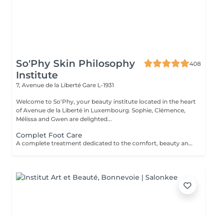
So'Phy Skin Philosophy
408
Institute
7, Avenue de la Liberté
Gare L-1931
Welcome to So'Phy, your beauty institute located in the heart
of Avenue de la Liberté in Luxembourg. Sophie, Clémence,
Mélissa and Gwen are delighted...
Complet Foot Care
A complete treatment dedicated to the comfort, beauty and lightness of the feet. The treatment begins with a relaxing foot bath, followed by a gentle exfoliation to remove dead skin cells and restore smooth, soft skin. A nourishing mask is then applied for deep hydration, while the nails and cuticles are carefully treated for a clean and well-groomed result. The treatment continues with a relaxing moment, providing an immediate feeling of comfort and lightness. Feet feel softer, the skin is nourished and the nails look perfectly groomed. Classic nail polish is not provided at the institute. If you wish, we can apply your own nail polish by selecting the corresponding option.