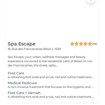
Spa Escape
290
16, Rue des Franciscaines
Belair L-1539
Spa Escape, your urban, wellness massages and beauty
experience cocooned in the residential calm of Belair on rue
des Franciscaines, the street, aptly...
Foot Care
A refreshing foot soak and scrub, nail and cuticle treatment, lower leg and foot massage. A feeling of relaxation and calm accentuates this treatment.
Medical Pedicure
A non-invasive treatment that focuses on the hygienic and aesthetic care of the toenails and soles after a complete evaluation of your feet and nails. This treatment is followed by a foot massage.
Foot Care + Varnish
A refreshing foot soak and scrub, nail and cuticle treatment, lower leg and foot massage. A feeling of relaxation and calm accentuates this treatment. This is followed by the application of a nail varnish or semi-permanent of your choice.