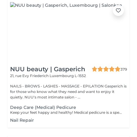
NUU beauty | Gasperich
379
21, rue Evy Friederich
Luxembourg L-1552
NAILS - BROWS - LASHES - MASSAGE - EPILATION Gasperich is
for those who know what they need and want to enjoy it
quietly. NUU's most intimate salon - ...
Deep Care (Medical) Pedicure
Keep your feet happy and healthy! Medical pedicure is a specialised form of feet treatment where a nail master eliminates such problems as calluses, cracks and deformed nails etc. How is pedicure medical done? - problem is identified - feet are disinfected and softened - calloused skin is removed - nail plate is treated - skin is treated - medical cream is applied Age restrictions: recommended to do from 16 years. Post procedure recommendations: professional home care is recommended after the procedure. Frequency: once in 3-4 weeks.
Nail Repair