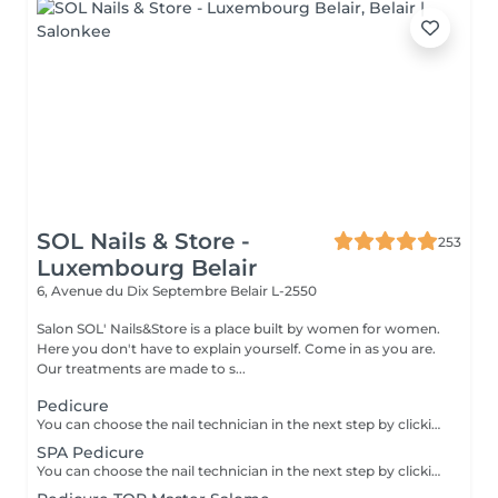
SOL Nails & Store -
253
Luxembourg Belair
6, Avenue du Dix Septembre
Belair L-2550
Salon SOL' Nails&Store is a place built by women for women.
Here you don't have to explain yourself. Come in as you are.
Our treatments are made to s...
Pedicure
You can choose the nail technician in the next step by clicking "Select employee". PEDICURE includes: Nail shaping Cuticle care Rough skin and side ridges removal Heels cleaning Buffing If you choose "with SEMI-PERMANENT polish" The semi-permanent polish application is added. If you choose "toes with polish" (no full foot treatment) The semi-permanent or regular polish application is added. NO full feet treatment - without heels cleaning and polish. If you choose "Removal" includes old gel removal only and NO toes and foot treatment.
SPA Pedicure
You can choose the nail technician in the next step by clicking "Select employee". SPA PEDICURE includes: Warm water soak Nail shaping Cuticle care Rough skin and side ridges removal Heels cleaning Buffing If you choose "with SEMI-PERMANENT polish": Semi-permanent polish application is added. If you choose "toes with polish" (no full foot treatment): Semi-permanent or regular polish application is added. No full feet treatment without heels cleaning and polish on skin. If you choose "Removal": Includes old gel removal only no toes or foot treatment.