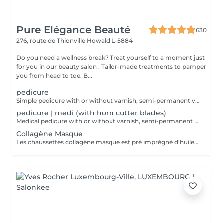
Pure Elégance Beauté
630
276, route de Thionville
Howald L-5884
Do you need a wellness break? Treat yourself to a moment just
for you in our beauty salon . Tailor-made treatments to pamper
you from head to toe. B...
pedicure
Simple pedicure with or without varnish, semi-permanent varnish or protein-base with products from the Footlogix brand, specialized in pedicure products.
pedicure | medi (with horn cutter blades)
Medical pedicure with or without varnish, semi-permanent varnish or protein-base with products from the Footlogix brand, specializing in pedicure products.
Collagène Masque
Les chaussettes collagène masque est pré imprégné d'huile d'argon et d'une émulsion riche en collagène pour pénétrer et hydrater la peau.