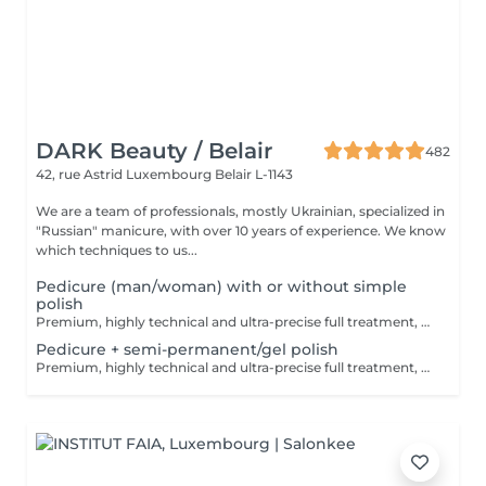
DARK Beauty / Belair
482
42, rue Astrid
Luxembourg Belair L-1143
We are a team of professionals, mostly Ukrainian, specialized in
"Russian" manicure, with over 10 years of experience. We know
which techniques to us...
Pedicure (man/woman) with or without simple
polish
Premium, highly technical and ultra-precise full treatment, performed mainly with an e-file to achieve a perfectly clean nail contour and apply the polish as close as possible, even slightly under the cuticle. This technique helps visually delay the regrowth by around 10 days. Visual result: -Extremely well-groomed nails, clean contours, flawless shape -Instagram / photo studio effect: neat, precise, with no visible dry skin Service content: -Removal of old semi-permanent and/or gel polish (if needed, please book accordingly this option via this screen) -Very meticulous preparation of the nail plate -Shape and file nails -Gentle cuticle care -Removal of dead skin -Heels are cleaned -Application of a transparent simple polish (if desired) OR application of your own simple polish (if needed, please book accordingly this option via this screen) -Application of cuticle oil and feet cream
Pedicure + semi-permanent/gel polish
Premium, highly technical and ultra-precise full treatment, performed mainly with an e-file to achieve a perfectly clean nail contour and apply the polish as close as possible, even slightly under the cuticle. This technique helps visually delay the regrowth by around 10 days. Visual result: -Extremely well-groomed nails, clean contours, flawless shape -Instagram / photo studio effect: neat, precise, with no visible dry skin A perfect solution for flawless and long-lasting nails: -The average durability is 6 weeks!! Service content: -Removal of old semi-permanent and/or gel polish (if needed, already include in this price/service) -Very meticulous preparation of the nail plate -Shape and file nails -Gentle cuticle care -Removal of dead skin -Heels are cleaned -Application of semi-permanent nail polish -Application of cuticle oil and feet cream Optional : -Price per nail for nail art on up to 5 nails (if so please book "WITH simple design") +3€/nail -Price for simple design (French, Chrome, Baby Boomer, Cat Eyes, Stickers, Foil) 6-10 nails -> +20€ -Price for complex design (3D, Hand drawings, Stamping, French with Chrome, Baby Boomer with Chrome, French with Cat Eyes) 6-10 nails -> +30€ -Price per nail extension/reconstruction, maximum 2 nails (if so please book "WITH extension/reconstruction") +10€/nail