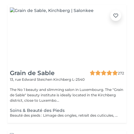
Grain de Sable
272
13, rue Edward Steichen
Kirchberg L-2540
The No 1 beauty and slimming salon in Luxembourg. The "Grain
de Sable" beauty institute is ideally located in the Kirchberg
district, close to Luxembo...
Soins & Beauté des Pieds
Beauté des pieds : Limage des ongles, retrait des cuticules, utilisation de la râpe pour les callosités et massage avec crème hydratante. Pédicure : Beauté des pieds + traitement des ongles incarnés/infectés + utilisation du bistouri pour les callosités.