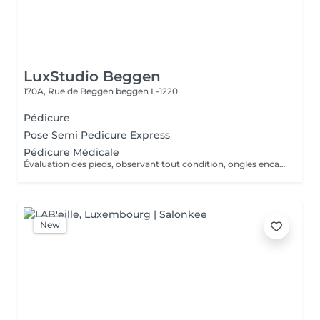
LuxStudio Beggen
170A, Rue de Beggen
beggen L-1220
Pédicure
Pose Semi Pedicure Express
Pédicure Médicale
Évaluation des pieds, observant tout condition, ongles encarnes, cour, callosités ! En cas de infections, champignons, micose ou les problèmes cotanés, recomandez une visite chez le podologue si necessaire. Desinfection des Pieds avec solution antiseptique. Retrait du Vernis Précédent avec un dissolvant pour nettoyer complètement les ongles des pieds. Coupez, desencarnes et Modelez les ongles avec une pance et lime, Pousses les Cuticules avec batone pour repousser doucement vers l'arrière et coupez les excès, Coupez avec bisturi les callosites si necessaire Traitement avec une rape pour eliminer les cellules mortes et les callosites, sans besoin d'immersion dans l'eau. Application d'un gommage supplementaire si necessaire. Hydratation Intense avec crème et les cuticules pour maintenir la peau douce, Appliquez une base transparent pour protéger les ongles. Attendez suffisamment de tempos pour sèc
New