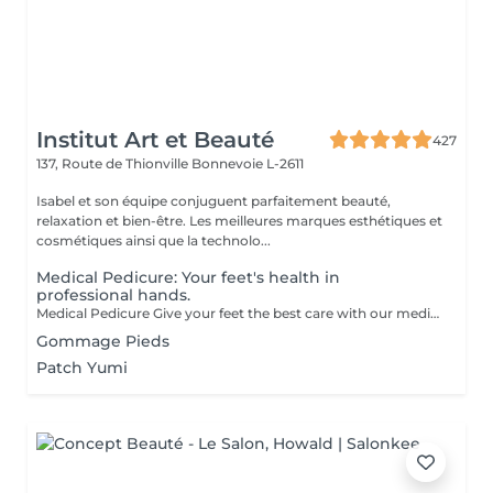
Institut Art et Beauté
427
137, Route de Thionville
Bonnevoie L-2611
Isabel et son équipe conjuguent parfaitement beauté,
relaxation et bien-être. Les meilleures marques esthétiques et
cosmétiques ainsi que la technolo...
Medical Pedicure: Your feet's health in
professional hands.
Medical Pedicure Give your feet the best care with our medical pedicurea true rejuvenation treatment. Unlike aesthetic pedicures, which focus on appearance, medical pedicures treat and prevent conditions such as calluses, corns, and ingrown toenails. Our Specialized Treatments: Foot Bath: Soothing and softening to facilitate further care. Nail and Cuticle Care: Trimming, filing, and cuticle treatment to prevent infections and ingrown nails. Callus Removal: Specialized techniques for smooth, pain-free skin. Exfoliation: Gentle scrubbing to remove dead skin cells. Massage: Enhances circulation and relieves tension. Hydrating Mask: Deeply nourishes for soft, supple feet. Why Choose a Medical Pedicure Foot Health: Treats health issues and prevents complications. Comfort and Relaxation: Combines care and relaxation for a pleasant experience. Prevention: Avoids future problems and improves your quality of life. Professional Expertise: Personalized care by certified beauticians. Your feet will thank you, and you'll leave with a sensation of lightness and freshness.
Gommage Pieds
Patch Yumi