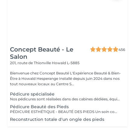
Concept Beauté - Le
456
Salon
201, route de Thionville
Howald L-5885
Bienvenue chez Concept Beauté L'Expérience Beauté & Bien-
Être à Howald Hesperange Installé depuis juin 2024 dans nos
tout nouveaux locaux au Centre S...
Pédicure spécialisée
Nos pédicures sont réalisées dans des cabines dédiées, équipées de fauteuils Pedi Spa avec bain de pieds intégré, pour une expérience alliant détente et expertise. Nous utilisons les produits spécifiques de la toute nouvelle gamme pieds de ProNails, formulée pour nourrir, réparer et protéger vos pieds en profondeur. PÉDICURE COMPLÈTE L'Expertise d'un Soin Médicalisé Notre pédicure complète, idéale pour celles et ceux qui souhaitent un soin approfondi des pieds. Ce soin est recommandé en cas de callosités, cors, durillons ou ongles épaissis. Ce soin expert comprend : Soins des ongles et cuticules Traitement des callosités, cors et durillons Lissage et hydratation intense pour retrouver des pieds doux et confortables Massage relaxant et apaisant pour stimuler la circulation Selon vos envies, vous pouvez compléter votre pédicure avec : Pose vernis Longwear Pour une touche de couleur élégante Vernis semi-permanent Tenue parfaite Soin Spa Complet des Pieds Exfoliation, masque nourrissant et massage profond pour une détente absolue Offrez à vos pieds un soin sur-mesure, réalisé par nos professionnelles expertes ! Un soin idéal pour retrouver confort et légèreté, tout en préservant la santé de vos pieds !
Pédicure Beauté des Pieds
PÉDICURE ESTHÉTIQUE - BEAUTÉ DES PIEDS Un soin complet pour des pieds soignés et sublimés, idéal pour une mise en beauté régulière. Ce soin comprend : Limage et mise en forme des ongles Soins des cuticules et hydratation Exfoliation pour des pieds tout doux Pose de vernis classique ou semi-permanent (en option) Parfait pour garder des pieds élégants toute l'année ! Un soin idéal pour retrouver confort et légèreté, tout en préservant la santé de vos pieds ! OPTIONS À LA CARTE Personnalisez votre soin ! Selon vos envies, vous pouvez compléter votre pédicure avec : Pose de vernis Longwear Pour une touche de couleur élégante Vernis semi-permanent Tenue parfaite jusqu'à 3 semaines Soin Spa Complet des Pieds Exfoliation, masque nourrissant et massage profond pour une détente absolue Profitez d'un véritable rituel de soins des pieds dans un cadre relaxant et confortable, grâce à nos fauteuils Pedi Spa et aux produits de pointe de ProNails !
Reconstruction totale d'un ongle des pieds