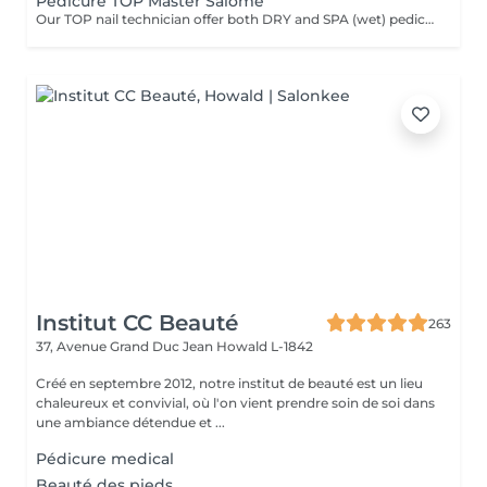
Pedicure TOP Master Salome
Our TOP nail technician offer both DRY and SPA (wet) pedicure. So you can choose the format that suits you best.
Institut CC Beauté
263
37, Avenue Grand Duc Jean
Howald L-1842
Créé en septembre 2012, notre institut de beauté est un lieu
chaleureux et convivial, où l'on vient prendre soin de soi dans
une ambiance détendue et ...
Pédicure medical
Beauté des pieds