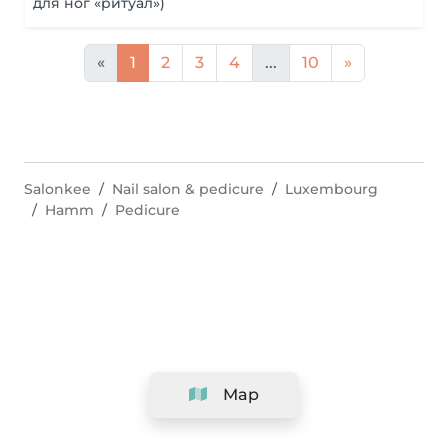
для ног «ритуал»)
«
1
2
3
4
...
10
»
Salonkee
Nail salon & pedicure
Luxembourg
Hamm
Pedicure
Map