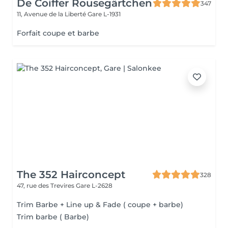
De Coiffer Rousegärtchen
347
11, Avenue de la Liberté
Gare L-1931
Forfait coupe et barbe
The 352 Hairconcept
328
47, rue des Trevires
Gare L-2628
Trim Barbe + Line up & Fade ( coupe + barbe)
Trim barbe ( Barbe)