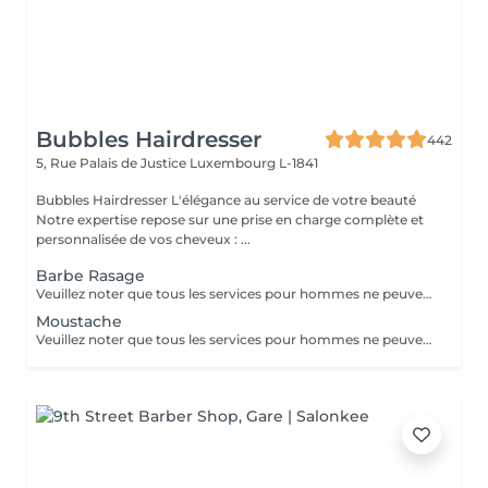
Bubbles Hairdresser
442
5, Rue Palais de Justice
Luxembourg L-1841
Bubbles Hairdresser L'élégance au service de votre beauté
Notre expertise repose sur une prise en charge complète et
personnalisée de vos cheveux : ...
Barbe Rasage
Veuillez noter que tous les services pour hommes ne peuvent PAS être réservés en ligne. Merci d'appeler ou de passer pour réserver ces derniers. Quiconque ne respecte pas cela et réserve un service pour femme à la place ou utilise le compte d'une femme pour bloquer du temps pour le service d'un homme sera bloqué de toutes les réservations futures.
Moustache
Veuillez noter que tous les services pour hommes ne peuvent PAS être réservés en ligne. Merci d'appeler ou de passer pour réserver ces derniers. Quiconque ne respecte pas cela et réserve un service pour femme à la place ou utilise le compte d'une femme pour bloquer du temps pour le service d'un homme sera bloqué de toutes les réservations futures.