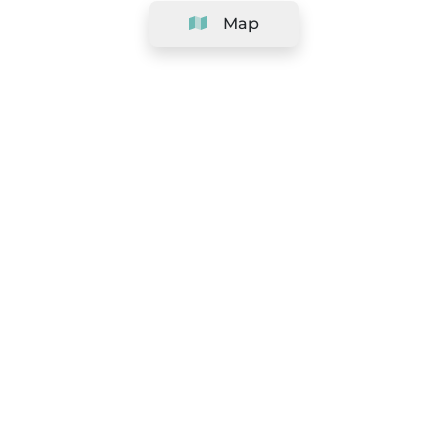
Map
Company
Support
Team
&
Careers
Information for salons
Legal
Exercise withdrawal right
Terms and conditions
Privacy Policy