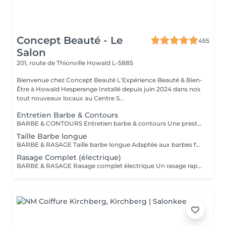
Concept Beauté - Le
455
Salon
201, route de Thionville
Howald L-5885
Bienvenue chez Concept Beauté L'Expérience Beauté & Bien-
Être à Howald Hesperange Installé depuis juin 2024 dans nos
tout nouveaux locaux au Centre S...
Entretien Barbe & Contours
BARBE & CONTOURS Entretien barbe & contours Une prestation idéale pour entretenir votre barbe et lui donner une forme nette et soignée. Cyril redéfinit les contours avec précision et travaille la longueur pour un résultat harmonieux. Finition aux ciseaux et à la tondeuse. Bienvenue dans notre espace Barber avec Cyril, notre expert barbier Nous accueillons notre clientèle masculine dans un espace Barber élégant et moderne, où Cyril, notre barbier, met son expertise au service de votre style. Que ce soit pour une coupe de cheveux impeccable ou un soin de barbe sur mesure, chaque prestation est réalisée avec précision et savoir-faire, dans une ambiance conviviale et raffinée.
Taille Barbe longue
BARBE & RASAGE Taille barbe longue Adaptée aux barbes fournies et longues, cette prestation permet d'équilibrer les volumes et de structurer votre barbe tout en respectant votre style. La coupe est réalisée aux ciseaux et à la tondeuse, avec des soins spécifiques pour nourrir et discipliner le poil. Bienvenue dans notre espace Barber avec Cyril, notre expert barbier Nous accueillons notre clientèle masculine dans un espace Barber élégant et moderne, où Cyril, notre barbier, met son expertise au service de votre style. Que ce soit pour une coupe de cheveux impeccable ou un soin de barbe sur mesure, chaque prestation est réalisée avec précision et savoir-faire, dans une ambiance conviviale et raffinée.
Rasage Complet (électrique)
BARBE & RASAGE Rasage complet électrique Un rasage rapide et efficace réalisé à la tondeuse et à la shavette électrique, idéal pour un look soigné et sans irritation. Bienvenue dans notre espace Barber avec Cyril, notre expert barbier Nous accueillons notre clientèle masculine dans un espace Barber élégant et moderne, où Cyril, notre barbier, met son expertise au service de votre style. Que ce soit pour une coupe de cheveux impeccable ou un soin de barbe sur mesure, chaque prestation est réalisée avec précision et savoir-faire, dans une ambiance conviviale et raffinée.