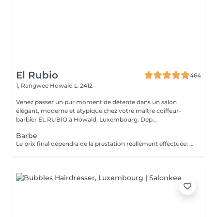
El Rubio
464
1, Rangwee
Howald L-2412
Venez passer un pur moment de détente dans un salon
élégant, moderne et atypique chez votre maître coiffeur-
barbier EL RUBIO à Howald, Luxembourg. Dep...
Barbe
Le prix final dépendra de la prestation réellement effectuée: Taille barbe : 26 EUR Taille barbe avec rasage contours : 32.5 EUR Rasage complet avec soins : 32.5 EUR