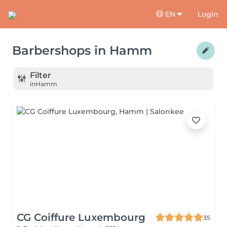
EN
Login
Barbershops
in
Hamm
Filter
in
Hamm
CG Coiffure Luxembourg
35