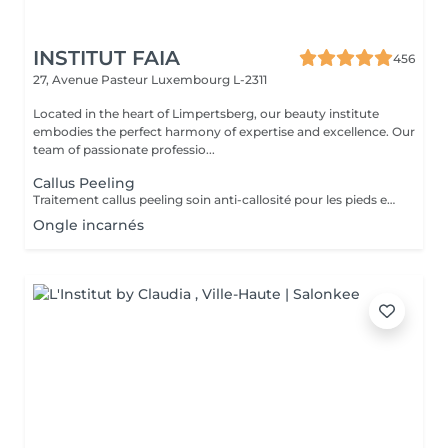
INSTITUT FAIA
456
27, Avenue Pasteur
Luxembourg L-2311
Located in the heart of Limpertsberg, our beauty institute
embodies the perfect harmony of expertise and excellence. Our
team of passionate professio...
Callus Peeling
Traitement callus peeling soin anti-callosité pour les pieds en seulement 15 minutes CALLUSPEELING permet d'éliminer facilement, sans lames ni cutters, les callosités et les fissures, donnant aux pieds une incroyable douceur et une sensation infinie de légèreté.
Ongle incarnés