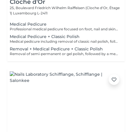
Cloche d'Or
25, Boulevard Friedrich Wilhelm Raiffeisen (Cloche d'Or, Étage
1)
Luxembourg L-2411
Medical Pedicure
Professional medical pedicure focused on foot, nail and skin health, including treatment of ingrown nails, corns, calluses and hard skin. No polish application.
Medical Pedicure + Classic Polish
Medical pedicure including removal of classic nail polish, followed by application of classic nail polish. Suitable for clients seeking a medical treatment with a classic finish.
Removal + Medical Pedicure + Classic Polish
Removal of semi-permanent or gel polish, followed by a medical pedicure and application of new semi-permanent polish on the toenails. Recommended when semi-permanent polish is already present.