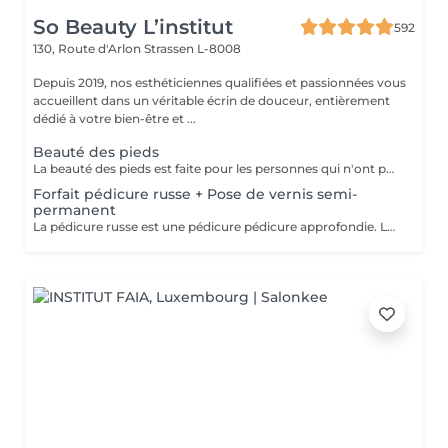
So Beauty L’institut
592
130, Route d'Arlon
Strassen L-8008
Depuis 2019, nos esthéticiennes qualifiées et passionnées vous
accueillent dans un véritable écrin de douceur, entièrement
dédié à votre bien-être et ...
Beauté des pieds
La beauté des pieds est faite pour les personnes qui n'ont pas de problème particulier au niveau de leur pieds. Elle comprend la pousse des cuticules, la coupe des ongles et le limage, léger ponçage de la plaque de l'ongle, et rape de la plante du pied. Pose de vernis transparent et application de crème inclues.
Forfait pédicure russe + Pose de vernis semi-
permanent
La pédicure russe est une pédicure pédicure approfondie. La durée de votre vernis permanent va durer 1 semaine de plus.