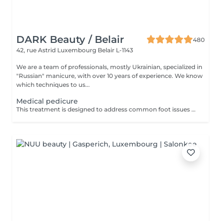
DARK Beauty / Belair
480
42, rue Astrid
Luxembourg Belair L-1143
We are a team of professionals, mostly Ukrainian, specialized in
"Russian" manicure, with over 10 years of experience. We know
which techniques to us...
Medical pedicure
This treatment is designed to address common foot issues such as cracks, calluses, corns, ingrown toenail correction... All managed with precision by our sepcialist. Service content: -Initial assessment of the foot condition -Hygienic cleansing and softening of the skin -Removal of hardened or thickened areas -Detailed nail care and reshaping -Targeted treatment of problem zones -Application of a therapeutic foot cream