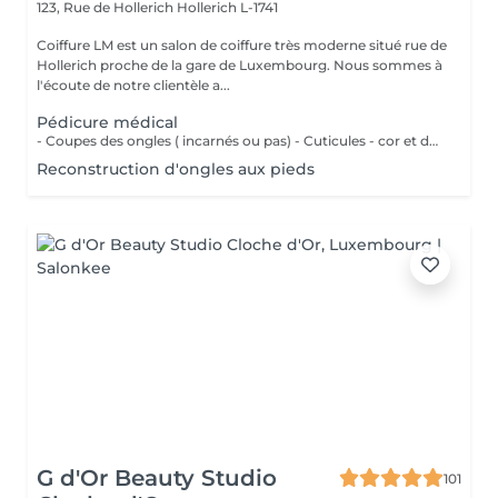
123, Rue de Hollerich
Hollerich L-1741
Coiffure LM est un salon de coiffure très moderne situé rue de
Hollerich proche de la gare de Luxembourg. Nous sommes à
l'écoute de notre clientèle a...
Pédicure médical
- Coupes des ongles ( incarnés ou pas) - Cuticules - cor et durillons - Petit massage - Pose de vernis semi-permanent couleur ( Si vous voulez une french, veuillez svp cocher l'onglet french en plus)
Reconstruction d'ongles aux pieds
G d'Or Beauty Studio
101