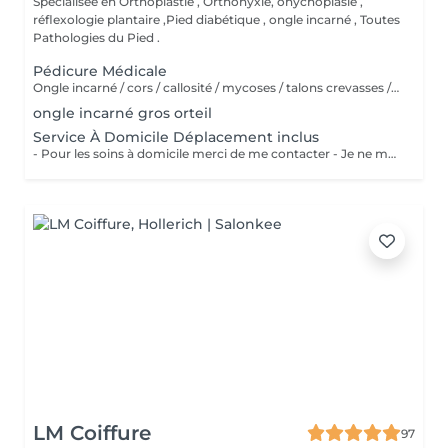
Spécialisée en Orthoplastie , Orthonyxie, onychoplasie ,
réflexologie plantaire ,Pied diabétique , ongle incarné , Toutes
Pathologies du Pied .
Pédicure Médicale
Ongle incarné / cors / callosité / mycoses / talons crevasses / coupe les ongles /soin pied d'athlète sportif / durillons / pensmemt / pieds diabétiques / onychoplastie construire ongles
ongle incarné gros orteil
Service À Domicile Déplacement inclus
- Pour les soins à domicile merci de me contacter - Je ne me déplace pas à plus de 20 KM
LM Coiffure
97