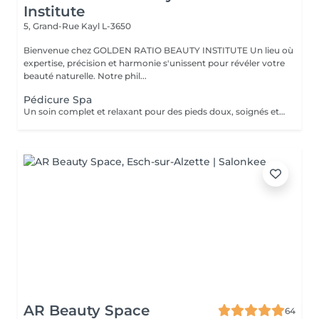
Institute
5, Grand-Rue
Kayl L-3650
Bienvenue chez GOLDEN RATIO BEAUTY INSTITUTE Un lieu où
expertise, précision et harmonie s'unissent pour révéler votre
beauté naturelle. Notre phil...
Pédicure Spa
Un soin complet et relaxant pour des pieds doux, soignés et légers. La pédicure Spa allie beauté et bien-être grâce à un protocole en plusieurs étapes : Inclus : bain de pieds, soin des ongles et cuticules, gommage, ponçage des talons, masque nourrissant, massage hydratant. Résultat : des pieds parfaitement nets, régénérés et visiblement rafraîchis. Durée : environ 60 minutes. Un moment de détente profonde et de soin intense, pour des pieds sublimés.
AR Beauty Space
64