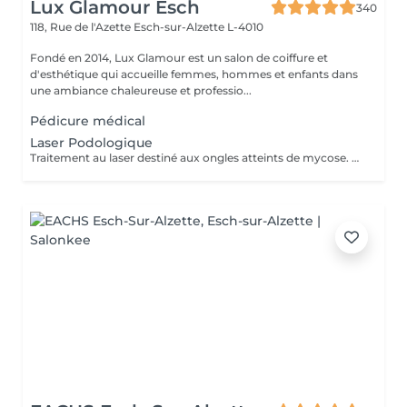
Lux Glamour Esch
340
118, Rue de l'Azette
Esch-sur-Alzette L-4010
Fondé en 2014, Lux Glamour est un salon de coiffure et
d'esthétique qui accueille femmes, hommes et enfants dans
une ambiance chaleureuse et professio...
Pédicure médical
Laser Podologique
Traitement au laser destiné aux ongles atteints de mycose. Le laser agit directement sur la zone concernée et complète les soins podologiques afin d'améliorer l'aspect et la santé de l'ongle. Procédure rapide, sûre et non invasive. Le nombre de séances nécessaires peut varier selon l'état de l'ongle et l'évolution du traitement.