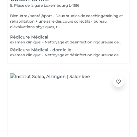
5, Place de la gare
Luxembourg L-1616
Bien-être / santé /sport - Deux studios de coaching/training et
réhabilitation + une salle des cours collectifs - bureau
d'évaluations physiques, r...
Pédicure Médical
examen clinique: - Nettoyage et désinfection rigoureuse des pieds - soin des ongles: coupe correct, fraisage ( diminution de l`épaisseur) et nettoyage des sillons pour prévenir les ongles incarnés. - traitement des callosités rdv chez 691 60 25 60 ou clinic.coach@lilianamendes.eu
Pédicure Médical - domicile
examen clinique: - Nettoyage et désinfection rigoureuse des pieds - soin des ongles: coupe correct, fraisage ( diminution de l`épaisseur) et nettoyage des sillons pour prévenir les ongles incarnés. - traitement des callosités rdv chez 691 60 25 60 ou clinic.coach@lilianamendes.eu