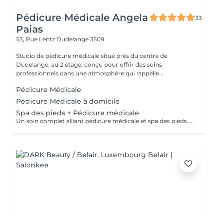
Pédicure Médicale Angela
33
Paias
53, Rue Lentz
Dudelange 3509
Studio de pédicure médicale situé près du centre de
Dudelange, au 2 étage, conçu pour offrir des soins
professionnels dans une atmosphère qui rappelle...
Pédicure Médicale
Pédicure Médicale à domicile
Spa des pieds + Pédicure médicale
Un soin complet alliant pédicure médicale et spa des pieds. Comprend le nettoyage des pieds, l'élimination des callosités, le soin des ongles, un gommage, un masque hydratant et un massage relaxant pour des pieds sains, doux et revitalisés.