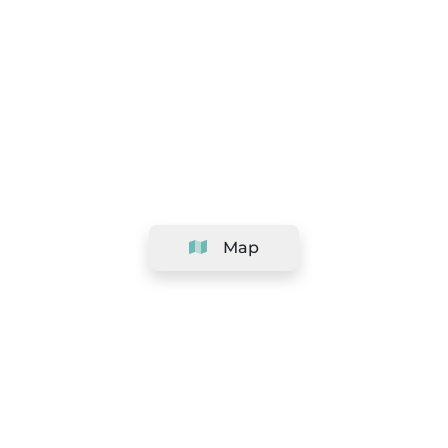
Map
Company
Support
Team
&
Careers