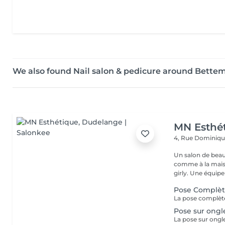
We also found Nail salon & pedicure around Bett
MN Esthé
4, Rue Dominiq
Un salon de beaut
comme à la maison dès q
girly. Une équip
Pose Complè
Pose sur ongl
La pose sur ongle