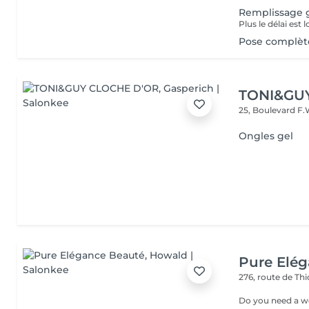
Remplissage g
Pose complète
TONI&GU
25, Boulevard F.
Ongles gel
Pure Elé
276, route de Thi
Do you need a wellness break? Treat