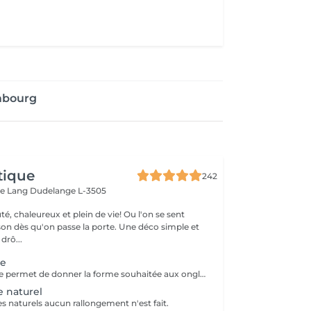
embourg
tique
242
ue Lang
Dudelange L-3505
é, chaleureux et plein de vie! Ou l'on se sent
u'on passe la porte. Une déco simple et
e drô...
te
La pose complète permet de donner la forme souhaitée aux ongles en rallongeant avec le Chablon.
e naturel
s naturels aucun rallongement n'est fait.