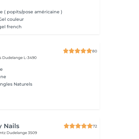
 ( popits/pose américaine )
el couleur
el french
80
ès
Dudelange L-3490
te
ine
ngles Naturels
 Nails
72
entz
Dudelange 3509