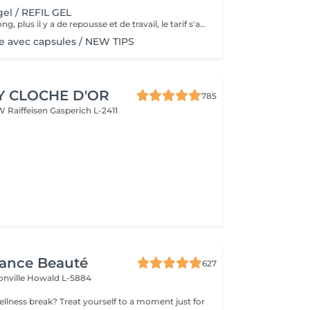
el / REFIL GEL
Plus le délai est long, plus il y a de repousse et de travail, le tarif s'adapte donc au temps écoulé depuis votre dernier rendez-vous. Merci de choisir le remplissage adapté
 avec capsules / NEW TIPS
Y CLOCHE D'OR
785
W Raiffeisen
Gasperich L-2411
gance Beauté
627
onville
Howald L-5884
 yourself to a moment just for