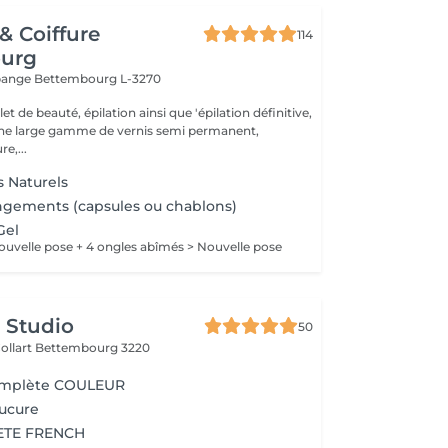
 & Coiffure
114
urg
ppange
Bettembourg L-3270
t de beauté, épilation ainsi que 'épilation définitive,
une large gamme de vernis semi permanent,
e,...
s Naturels
ongements (capsules ou chablons)
Gel
ouvelle pose + 4 ongles abîmés > Nouvelle pose
s Studio
50
ollart
Bettembourg 3220
omplète COULEUR
ucure
ETE FRENCH