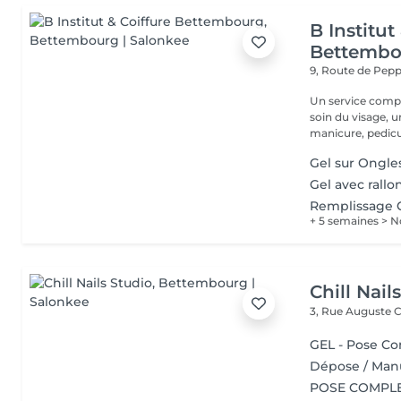
B Institut
Bettembo
9, Route de Pe
Un service comple
soin du visage, 
manicure, pedicur
Gel sur Ongle
Gel avec rall
Remplissage 
+ 5 semaines > N
Chill Nail
3, Rue Auguste C
GEL - Pose C
Dépose / Man
POSE COMPL