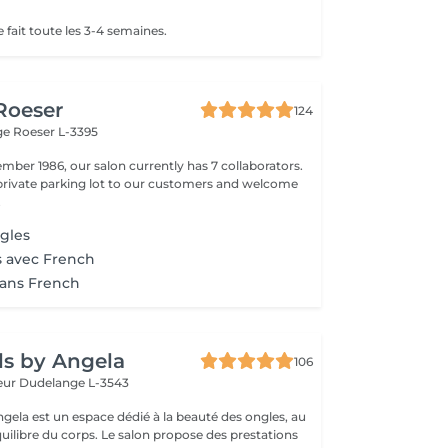
 fait toute les 3-4 semaines.
 Roeser
124
nge
Roeser L-3395
mber 1986, our salon currently has 7 collaborators.
 private parking lot to our customers and welcome
.
gles
s avec French
sans French
ls by Angela
106
teur
Dudelange L-3543
ngela est un espace dédié à la beauté des ongles, au
équilibre du corps. Le salon propose des prestations