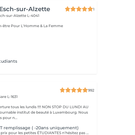
 Esch-sur-Alzette
1
ch-sur-Alzette L-4041
Esthétique & Bien-être Pour L'Homme & La Femme
tudiants
992
are L-1631
ture tous les lundis !!!! NON STOP DU LUNDI AU
pour n...
T remplissage ( -20ans uniquement)
Nous faisons des prix pour les petites ÉTUDIANTES n'hésitez pas a passer