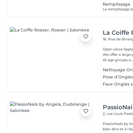
Remplissage
Le remplissage se
La Coiffe
18, Rue de Biva
Open since Septe
We offer a large
all age groups a..
Nettoyage On
Pose d'Ongle
Faux Ongles 
PassioNai
2, rue Louis Pas
PassioNails by A
bien-être et à l'