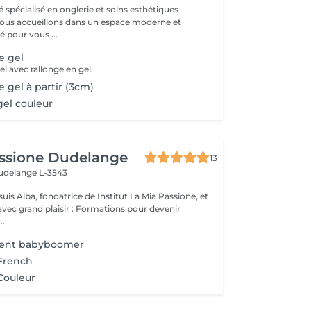
é spécialisé en onglerie et soins esthétiques
 pour vous ...
e gel
l avec rallonge en gel.
 gel à partir (3cm)
el couleur
assione Dudelange
13
udelange L-3543
suis Alba, fondatrice de Institut La Mia Passione, et
laisir : Formations pour devenir
..
ent babyboomer
French
Couleur