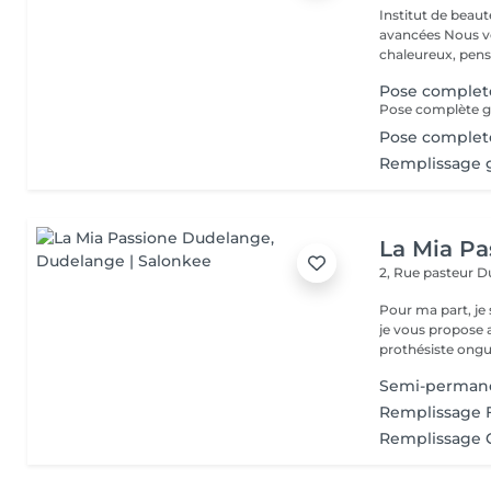
Institut de beaut
avancées Nous vous accueillons dans un espace moderne et
chaleureux, pensé
Pose complet
Pose complète ge
Pose complete
Remplissage g
La Mia P
2, Rue pasteur
D
Pour ma part, je 
je vous propose avec grand p
prothésiste ongu.
Semi-perman
Remplissage 
Remplissage 