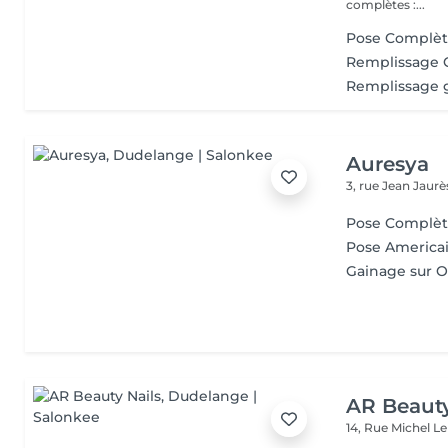
complètes :...
Pose Complète
Remplissage G
Remplissage g
Auresya
3, rue Jean Jaur
Pose Complè
Pose America
Gainage sur O
AR Beauty
14, Rue Michel L