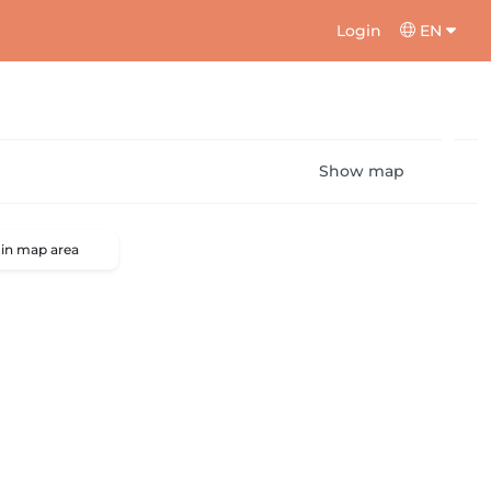
Login
EN
Show map
 in map area