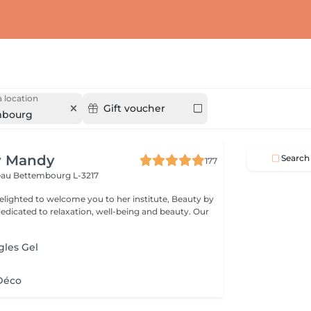
 location
Gift voucher
mbourg
y Mandy
Search
177
teau
Bettembourg L-3217
elighted to welcome you to her institute, Beauty by
dicated to relaxation, well-being and beauty. Our
gles Gel
Déco