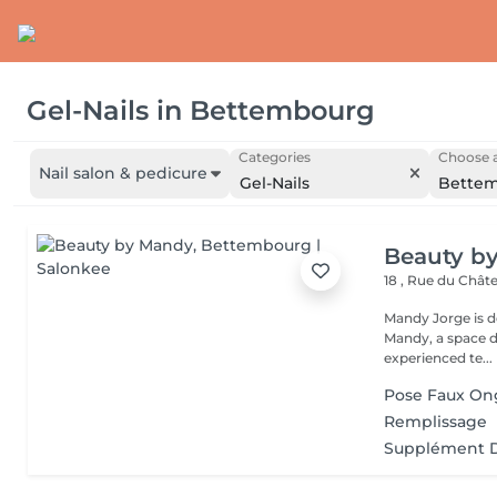
Gel-Nails
in
Bettembourg
Categories
Choose a
Nail salon & pedicure
Gel-Nails
Bette
Beauty b
18 , Rue du Châ
Mandy Jorge is d
Mandy, a space de
experienced te...
Pose Faux On
Remplissage
Supplément 