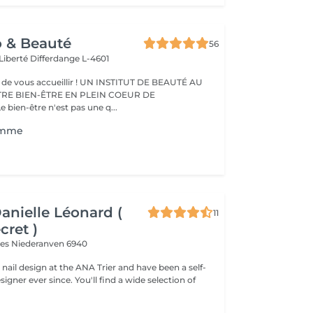
o & Beauté
56
 Liberté
Differdange L-4601
eillir ! UN INSTITUT DE BEAUTÉ AU
TRE BIEN-ÊTRE EN PLEIN COEUR DE
IFFERDANGE Le bien-être n'est pas une q...
omme
Danielle Léonard (
11
cret )
ves
Niederanven 6940
d nail design at the ANA Trier and have been a self-
e. You'll find a wide selection of