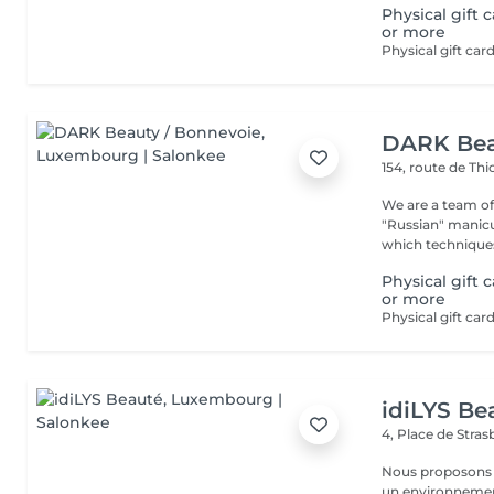
Physical gift 
or more
DARK Bea
154, route de Thi
We are a team of 
"Russian" manicure,
which techniques 
Physical gift 
or more
idiLYS Be
4, Place de Stra
Nous proposons 
un environnement