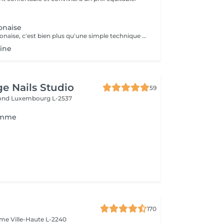
onaise
La manucure japonaise, c'est bien plus qu'une simple technique de soin des ongles. Le but, c'est vraiment de redonner de l'éclat et de la vitalité aux ongles. Des ingrédients naturels sont utilisés pour chouchouter les ongles et mettre en valeur leur beauté innée : - on nourrit et on renforce les ongles avec des produits comme la cire d'abeille, le lait de riz et le soja. - on utilise des outils spécifiques et des techniques toutes douces, comme un polissage délicat et l'application de pâtes riches en nutriments.
fine
ge Nails Studio
59
mond
Luxembourg L-2537
omme
170
Dame
Ville-Haute L-2240