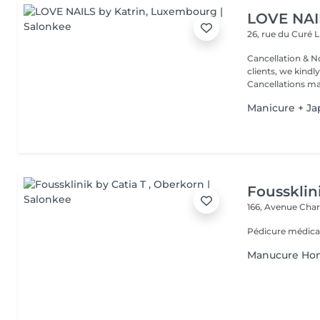
LOVE NAI
26, rue du Curé
L
Cancellation & No
clients, we kindly
Cancellations ma.
Manicure + Ja
Foussklin
166, Avenue Char
Pédicure médica
Manucure H