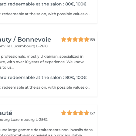
card redeemable at the salon : 80€, 100€
Physical gift card: redeemable at the salon, with possible values of 80€, 100€, or more than 100€. Electronic gift card: redeemable via email, with any value of your choice, available for purchase here on this website. Our gift vouchers are valid for all our services and can be used multiple times.
uty / Bonnevoie
159
onville
Luxembourg L-2610
professionals, mostly Ukrainian, specialized in
 with over 10 years of experience. We know
to us...
card redeemable at the salon : 80€, 100€
Physical gift card: redeemable at the salon, with possible values of 80€, 100€, or more than 100€. Electronic gift card: redeemable via email, with any value of your choice, available for purchase here on this website. Our gift vouchers are valid for all our services and can be used multiple times.
auté
157
sbourg
Luxembourg L-2562
une large gamme de traitements non invasifs dans
 confortable et convivial à un prix équitable.