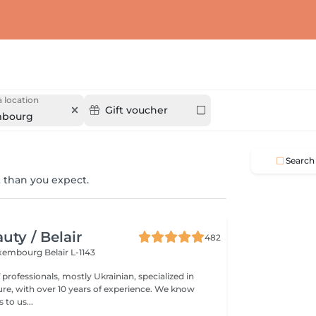
 location
Gift voucher
mbourg
Search
 than you expect.
ty / Belair
482
xembourg Belair L-1143
professionals, mostly Ukrainian, specialized in
 with over 10 years of experience. We know
to us...