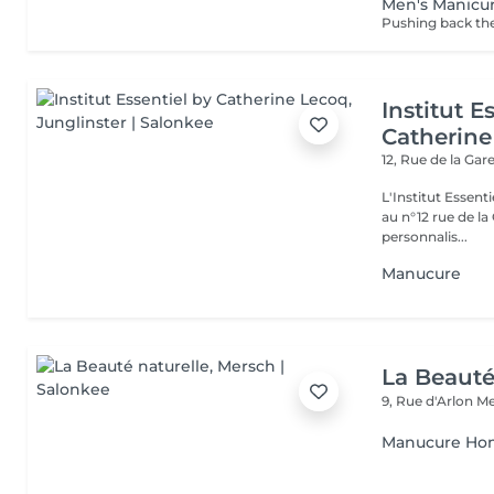
Men's Manicu
Pushing back the 
Institut E
Catherine
12, Rue de la Gar
L'Institut Essent
au n°12 rue de la Gare, dit Jo
personnalis...
Manucure
La Beauté
9, Rue d'Arlon
Me
Manucure H