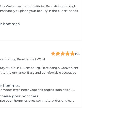
king through
institute, you place your beauty in the expert hands
ur hommes
145
Luxembourg
Bereldange L-7241
 studio in Luxembourg, Bereldange. Convenient
xt to the entrance. Easy and comfortable access by
.
ur hommes
Manucure pour hommes avec nettoyage des ongles, soin des cuticules, mise en forme et hydratation des mains. Idéal pour des mains propres, soignées et naturelles.
onaise pour hommes
Manucure japonaise pour hommes avec soin naturel des ongles, polissage avec pâte minérale et poudre nutritive. Renforce les ongles, donne une brillance naturelle et un aspect soigné sans vernis.