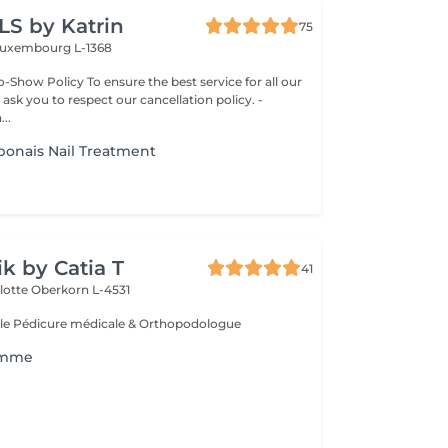
LS by Katrin
75
uxembourg L-1368
-Show Policy To ensure the best service for all our
 ask you to respect our cancellation policy. -
..
ponais Nail Treatment
ik by Catia T
41
lotte
Oberkorn L-4531
le Pédicure médicale & Orthopodologue
omme