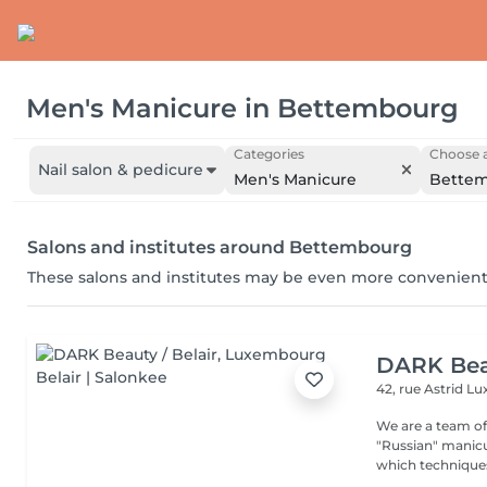
Men's Manicure
in
Bettembourg
Categories
Choose a
Nail salon & pedicure
Men's Manicure
Bette
Salons and institutes around Bettembourg
These salons and institutes may be even more convenient
DARK Beau
42, rue Astrid
Lu
We are a team of 
"Russian" manicure,
which techniques 