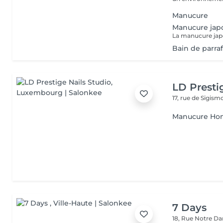
Manucure
Manucure jap
Bain de parra
LD Presti
17, rue de Sigis
Manucure H
7 Days
18, Rue Notre 