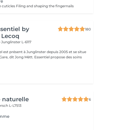
re
cuticles Filing and shaping the fingernails
ssentiel by
180
 Lecoq
e
Junglinster L-6117
iel est présent à Junglinster depuis 2005 et se situe
ng Mëtt. Essentiel propose des soins
 naturelle
6
rsch L-L7513
omme