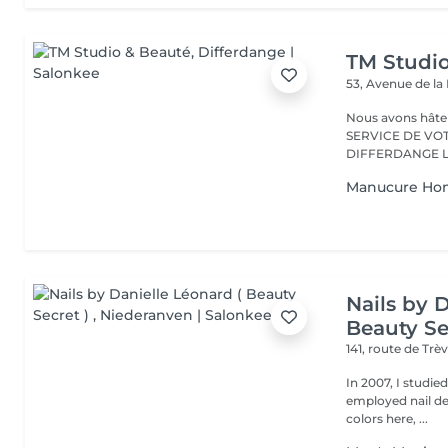
TM Studi
53, Avenue de la
Nous avons hâte de vous accu
SERVICE DE VO
D
Manucure H
Nails by 
Beauty Se
141, route de Trè
In 2007, I studie
employed nail designer ever sinc
colors here, ...