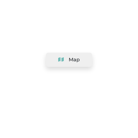
Map
Company
Support
Team
&
Careers
Information for salons