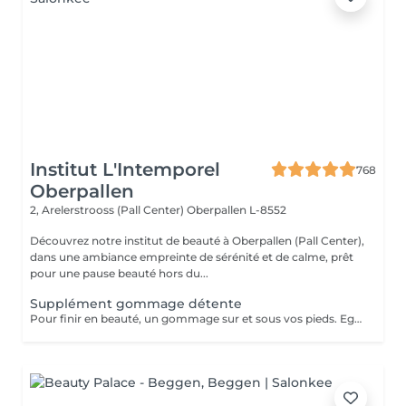
Institut L'Intemporel
768
Oberpallen
2, Arelerstrooss (Pall Center)
Oberpallen L-8552
Découvrez notre institut de beauté à Oberpallen (Pall Center),
dans une ambiance empreinte de sérénité et de calme, prêt
pour une pause beauté hors du...
Supplément gommage détente
Pour finir en beauté, un gommage sur et sous vos pieds. Egalement entre les orteils. Pour une meilleure pénétration de la crème pieds. Uniquement avec un service de beauté des pieds / pédicurie effectué à l institut le même jour .