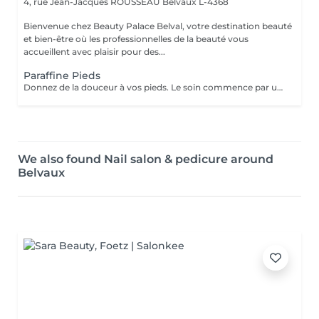
4, rue Jean-Jacques ROUSSEAU
Belvaux L-4368
Bienvenue chez Beauty Palace Belval, votre destination beauté
et bien-être où les professionnelles de la beauté vous
accueillent avec plaisir pour des...
Paraffine Pieds
Donnez de la douceur à vos pieds. Le soin commence par un gommage de la demi-jambe et des pieds, puis avec un grand pinceau la spécialiste de beauté applique la paraffine chaude sur chaque pieds, ce masque va poser environ 15 min, puis vient le moment de la détente: le modelage des pieds, relaxation suprême. Résultat des pieds doux comme une peau de bébé.
We also found Nail salon & pedicure around
Belvaux