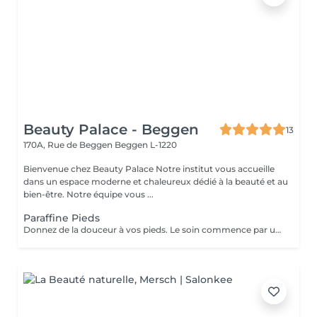
Beauty Palace - Beggen
13
170A, Rue de Beggen
Beggen L-1220
Bienvenue chez Beauty Palace Notre institut vous accueille
dans un espace moderne et chaleureux dédié à la beauté et au
bien-être. Notre équipe vous ...
Paraffine Pieds
Donnez de la douceur à vos pieds. Le soin commence par un gommage de la demi-jambe et des pieds, puis avec un grand pinceau la spécialiste de beauté applique la paraffine chaude sur chaque pieds, ce masque va poser environ 15 min, puis vient le moment de la détente: le modelage des pieds, relaxation suprême. Résultat des pieds doux comme une peau de bébé.