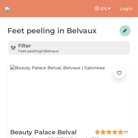
EN
Login
Feet peeling
in
Belvaux
Filter
Feet peeling
in
Belvaux
Beauty Palace Belval
77