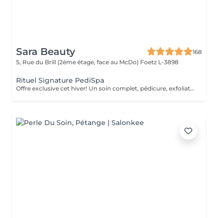
Sara Beauty
168
5, Rue du Brill (2ème étage, face au McDo)
Foetz L-3898
Rituel Signature PediSpa
Offre exclusive cet hiver! Un soin complet, pédicure, exfoliation et masque nourrissant et bain à remous pour une douceur absolue. Un moment cocooning, réconfortant, idéal pour l'hiver. La version avec pause de semi permanent pour des pieds soignés est éclatant tout l'hiver