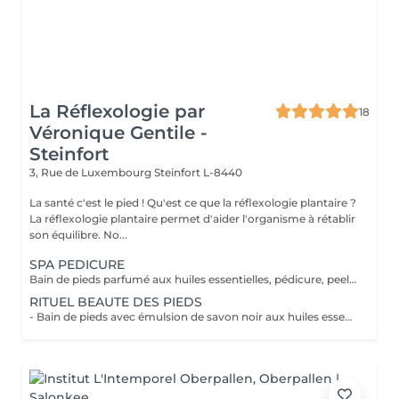
La Réflexologie par
18
Véronique Gentile -
Steinfort
3, Rue de Luxembourg
Steinfort L-8440
La santé c'est le pied ! Qu'est ce que la réflexologie plantaire ?
La réflexologie plantaire permet d'aider l'organisme à rétablir
son équilibre. No...
SPA PEDICURE
Bain de pieds parfumé aux huiles essentielles, pédicure, peeling au sel senteur orientale, masque chaussettes, massage au beurre de karité
RITUEL BEAUTE DES PIEDS
- Bain de pieds avec émulsion de savon noir aux huiles essentielles méthode traditionnel marocaine - Gommage au sel senteur orientale - Collagène masque/chaussettes - Massage des pieds relaxant et défatigant activant ainsi la circulation sanguine et libérant toute les tensions au beurre de karité