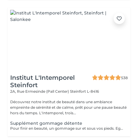
Institut L'Intemporel
538
Steinfort
2A, Rue Ermesinde (Pall Center)
Steinfort L-8416
Découvrez notre institut de beauté dans une ambiance
empreinte de sérénité et de calme, prêt pour une pause beauté
hors du temps. L'Intemporel, trois...
Supplément gommage détente
Pour finir en beauté, un gommage sur et sous vos pieds. Egalement entre les orteils. Pour une meilleure pénétration de la crème pieds. Uniquement avec un service de beauté des pieds / pédicure effectué à l'institut le même jour.