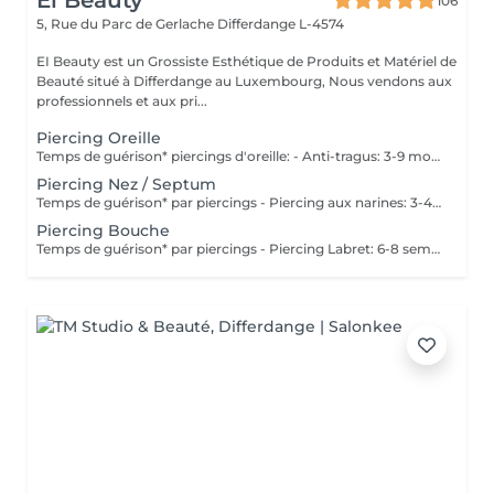
Ei Beauty
106
5, Rue du Parc de Gerlache
Differdange L-4574
EI Beauty est un Grossiste Esthétique de Produits et Matériel de
Beauté situé à Differdange au Luxembourg, Nous vendons aux
professionnels et aux pri...
Piercing Oreille
Temps de guérison* piercings d'oreille: - Anti-tragus: 3-9 mois - Piercing de conque: 3-9 mois - Daithpiercing: 3-9 mois - Piercing helix: 3-9 mois - Perçage de fumée: 3-9 mois - Piercing douillet: 3-9 mois - Piercing Tragus: 3-9 mois - Piercing du lobe de l'oreille: 4-8 semaines *Notez également qu'il est indispensable de réaliser les soins quotidiennement pour que la cicatrisation se fasse dans les meilleures conditions. *La guérison est différente d'une personne à l'autre **Si vous êtes mineur, l'autorisation parentale est obligatoire. Industriel Piercing - Sous réserve d'évaluation
Piercing Nez / Septum
Temps de guérison* par piercings - Piercing aux narines: 3-4 semaines - Piercing septum: 4-8 semaines *Notez également qu'il est indispensable de réaliser les soins quotidiennement pour que la cicatrisation se fasse dans les meilleures conditions. *La guérison est différente d'une personne à l'autre **Si vous êtes mineur, l'autorisation parentale est obligatoire.
Piercing Bouche
Temps de guérison* par piercings - Piercing Labret: 6-8 semaines - Piercing des lèvres / côté: 6-8 semaines - Piercing de la lèvre supérieure: 2-3 mois - Piercing de la langue: 4-8 semaines *Notez également qu'il est indispensable de réaliser les soins quotidiennement pour que la cicatrisation se fasse dans les meilleures conditions. *La guérison est différente d'une personne à l'autre **Si vous êtes mineur, l'autorisation parentale est obligatoire.