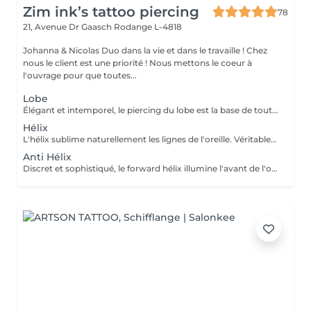
Zim ink’s tattoo piercing
78
21, Avenue Dr Gaasch
Rodange L-4818
Johanna & Nicolas Duo dans la vie et dans le travaille ! Chez
nous le client est une priorité ! Nous mettons le coeur à
l'ouvrage pour que toutes...
Lobe
Élégant et intemporel, le piercing du lobe est la base de toutes les plus belles compositions. Qu'il s'agisse d'un premier piercing ou d'une nouvelle création, chaque réalisation est effectuée avec précision afin de t'offrir une expérience aussi agréable que soignée. Inclus : Bijou de première pose en titane ASTM F-136 Conseils personnalisés et suivi de cicatrisation + 5€ pour changer la couleur de ton bijou grâce à l'anodisation. Les bijoux de la vitrine sont disponibles en première pause, le prix du bijou est à ajouter à la prestation. Pour toutes demandes d'informations, merci de me contacter. Tout les mineurs doivent être accompagnés d'un tuteur légal ( parents ! ), des justificatifs d'identités seront demandés.
Hélix
L'hélix sublime naturellement les lignes de l'oreille. Véritable incontournable, il apporte une touche contemporaine et raffinée qui s'intègre parfaitement à votre style. Chaque projet est pensé en harmonie avec ton anatomie. Conseils personnalisés et suivi de cicatrisation Inclus : Bijou de première pose en titane ASTM F-136 + 5€ pour changer la couleur de ton bijou grâce à l'anodisation. Les bijoux de la vitrine sont disponibles en première pause, le prix du bijou est à ajouter à la prestation. Pour toutes demandes d'informations, merci de me contacter. Tout les mineurs doivent être accompagnés d'un tuteur légal ( parents ! ), des justificatifs d'identités seront demandés.
Anti Hélix
Discret et sophistiqué, le forward hélix illumine l'avant de l'oreille avec subtilité. Un choix idéal pour une composition délicate et résolument élégante. Conseils personnalisés et suivi de cicatrisation Inclus : Bijou de première pose en titane ASTM F-136 + 5€ pour changer la couleur de ton bijou grâce à l'anodisation. Les bijoux de la vitrine sont disponibles en première pause, le prix du bijou est à ajouter à la prestation. Pour toutes demandes d'informations, merci de me contacter. Tout les mineurs doivent être accompagnés d'un tuteur légal ( parents ! ), des justificatifs d'identités seront demandés.