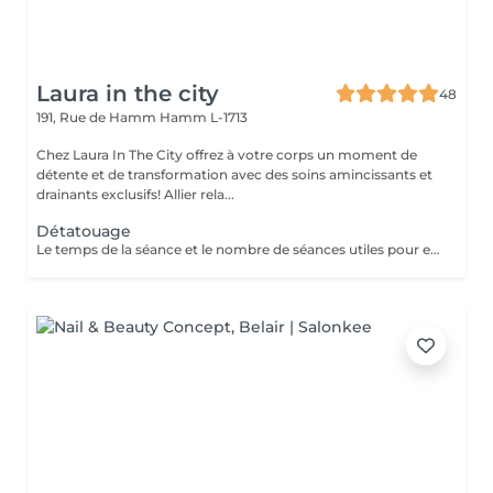
Laura in the city
48
191, Rue de Hamm
Hamm L-1713
Chez Laura In The City offrez à votre corps un moment de
détente et de transformation avec des soins amincissants et
drainants exclusifs! Allier rela...
Détatouage
Le temps de la séance et le nombre de séances utiles pour enlever le tatouage sont variables Le détatouage laser est une technique efficace qui fragmente les pigments d'encre sous la peau à l'aide de faisceaux de lumière, permettant ainsi au système immunitaire de les éliminer progressivement. Le processus nécessite généralement plusieurs séances, et son efficacité dépend de divers facteurs. Comment ça marche ? Le laser cible les particules d'encre et les chauffe pour les fragmenter en morceaux plus petits. Ces fragments sont ensuite naturellement évacués par le corps. Différents types de lasers, tels que le laser Picosure ou le laser Q-Switched, sont utilisés pour traiter efficacement différentes couleurs et profondeurs d'encre. Ce qu'il faut savoir Nombre de séances Le nombre de séances varie considérablement. Un tatouage amateur peut nécessiter 3 à 5 séances, tandis qu'un tatouage professionnel peut en exiger 4 à 12, voire plus, pour une disparition complète. Résultats progressifs L'éclaircissement de l'encre est visible après chaque séance, mais le tatouage complet s'estompe progressivement au fil du temps.