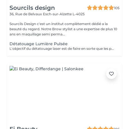
Sourcils design
105
36, Rue de Belvaux
Esch-sur-Alzette L-4025
Sourcils Design c'est un institut complètement dédié a la
beauté du regard. Notre Brow stylist a une expertise de plus 10
ans en maquillage semi perma...
Détatouage Lumière Pulsée
L'objectif du détatouage laser est de faire en sorte que les particules d'encre soient digérables par l'organisme. Ainsi le faisceau d'énergie du laser vise le pigment et permet de le faire éclater. Il va ensuite être éliminé par les globules blancs. La quantité de séances dépendra du type d'encre, de la peau et de la technique utilisée par le professionnel qui a réalisé votre tatouage des sourcils. seulement un mois apres la première séance la praticienne pourra déterminer le numéro de séances nécessaires, dans. certaines cas une seule séance suffit comme dans certains outres nous pouvons besoin de trois ou plus. Les poils peuvent temporairement devenir blancs "en raison de l'élimination des pigments" explique l'experte. Cette décoloration est courante et temporaire (en quelques jours seulement, les sourcils retrouvent leur couleur d'origine).