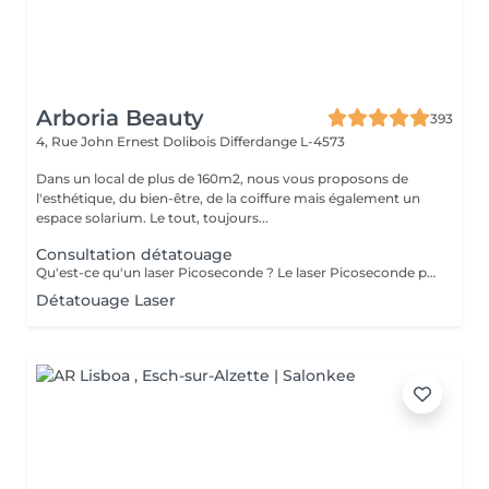
Arboria Beauty
393
4, Rue John Ernest Dolibois
Differdange L-4573
Dans un local de plus de 160m2, nous vous proposons de
l'esthétique, du bien-être, de la coiffure mais également un
espace solarium. Le tout, toujours...
Consultation détatouage
Qu'est-ce qu'un laser Picoseconde ? Le laser Picoseconde permet de délivrer une impulsion lumineuse de l'ordre de 300 picoseconde. Cette brièveté d'impulsion induit une onde de choc capable de fragmenter les pigments du tatouage. Le détatouage était jusqu'à présent réalisé avec des lasers dits «Q Switched» avec une durée d'impulsion de l'ordre de la nanoseconde, beaucoup moins efficace. - Efficace sur les tatouages noirs et de couleurs - Traitement corps, visage et maquillage permanant. - Le détatouage par laser ne laisse pas de cicatrices après le traitement ; - Les séances sont espacées de 30 à 40 jours (au lieu de 2 mois ou plus avec un laser «Q Switched») ; Il est impossible de prédire avec précision le nombre de séances nécessaires. En effet, tout dépend des facteurs sur lesquels nous n'avons aucune information avant de commencer le traitement (qualité et profondeur de l'encre, présence ou non de métaux dans les pigments)
Détatouage Laser