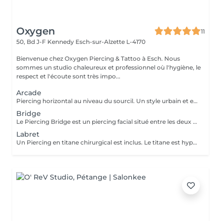
Oxygen
11
50, Bd J-F Kennedy
Esch-sur-Alzette L-4170
Bienvenue chez Oxygen Piercing & Tattoo à Esch. Nous
sommes un studio chaleureux et professionnel où l'hygiène, le
respect et l'écoute sont très impo...
Arcade
Piercing horizontal au niveau du sourcil. Un style urbain et expressif, réalisé avec un bijou courbé en titane. Pose précise adaptée à ta morphologie. Si tu souhaites te faire percer mais que tu as peur des aiguilles ou que tu souffres d'anxiété (stress, blocage), nous te demandons de bien vouloir réserver le service intitulé: <<NOM DU PIERCING (Phobie des aiguilles)>> Ce service ne côute pas plus cher. Il est simplement prévu pour des raisons d'organisation, afin que tout le monde soit à l'aise et bien accueilli(e).
Bridge
Le Piercing Bridge est un piercing facial situé entre les deux yeux à la racine du nez. Un Piercing en titane chirurgical est inclus. Le titane est hypoallergénique, léger et idéal pour les premières phases de cicatrisation. Si tu souhaites te faire percer mais que tu as peur des aiguilles ou que tu souffres d'anxiété (stress, blocage), nous te demandons de bien vouloir réserver le service intitulé: <<NOM DU PIERCING (Phobie des aiguilles)>> Ce service ne côute pas plus cher. Il est simplement prévu pour des raisons d'organisation, afin que tout le monde soit à l'aise et bien accueilli(e).
Labret
Un Piercing en titane chirurgical est inclus. Le titane est hypoallergénique, léger et idéal pour les premières phases de cicatrisation. Si tu souhaite te faire percer mais que tu as peur des aiguilles ou que tu souffres d'anxiété (stress, blocage), nous te demandons de bien vouloir réserver le service intitulé: <<NOM DU PIERCING (Phobie des aiguilles)>> Ce service ne côute pas plus cher. Il est simplement prévu pour des raisons d'organisation, afin que tout le monde soit à l'aise et bien accueilli(e).