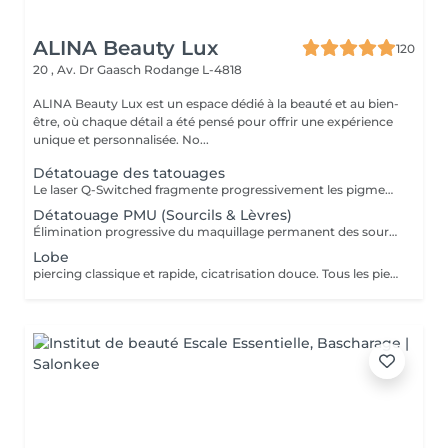
ALINA Beauty Lux
120
20 , Av. Dr Gaasch
Rodange L-4818
ALINA Beauty Lux est un espace dédié à la beauté et au bien-
être, où chaque détail a été pensé pour offrir une expérience
unique et personnalisée. No...
Détatouage des tatouages
Le laser Q-Switched fragmente progressivement les pigments du tatouage afin que l'organisme les élimine naturellement. Tatouages noirs Tatouages rouges Tatouages bleus Certains pigments colorés (selon leur composition) En moyenne 4 à 10 séances, espacées de 6 à 8 semaines, sont nécessaires. À LIRE AVANT VOTRE SÉANCE Évitez toute exposition au soleil et aux UV pendant les 2 semaines avant et après la séance. Informez-nous si vous prenez un traitement photosensibilisant. Traitement contre-indiqué pendant la grossesse. Le traitement ne peut pas être réalisé sur une peau infectée, brûlée ou présentant une plaie. Ne pas appliquer de rétinol, d'acides exfoliants ou de produits irritants sur la zone avant et après le traitement. Respectez un délai minimum de 6 à 8 semaines entre chaque séance.
Détatouage PMU (Sourcils & Lèvres)
Élimination progressive du maquillage permanent des sourcils et des lèvres à l'aide d'un laser Q-Switched. Le nombre de séances dépend de: la couleur du pigment la profondeur d'implantation l'ancienneté du maquillage permanent la réaction individuelle de la peau 17 En moyenne 3 à 8 séances, espacées de 6 à 8 semaines, sont nécessaires. À LIRE AVANT VOTRE SÉANCE Évitez toute exposition au soleil et aux UV pendant les 2 semaines avant et après la séance. Informez-nous si vous prenez un traitement photosensibilisant. Traitement contre-indiqué pendant la grossesse. Le traitement ne peut pas être réalisé sur une peau infectée, brûlée ou présentant une plaie. Ne pas appliquer de rétinol, d'acides exfoliants ou de produits irritants sur la zone avant et après le traitement. Respectez un délai minimum de 6 à 8 semaines entre chaque séance.
Lobe
piercing classique et rapide, cicatrisation douce. Tous les piercings sont réalisés dans le respect strict des normes d'hygiène, de sécurité et de la législation luxembourgeoise. Le matériel est stérilisé en autoclave, les gants et instruments sont à usage unique, et les bijoux utilisés sont en titane chirurgical hypoallergénique, conforme aux normes européennes. Chaque prestation comprend : *la désinfection complète de la zone, *la pose professionnelle, *les conseils personnalisés de soins et cicatrisation. Âge minimum Règlement au Luxembourg : Le piercing est autorisé à partir de 16 ans. Entre 16 et 18 ans, le client doit être accompagné d'un parent ou tuteur légal pour signer une autorisation écrite avant la séance. Aucun piercing n'est effectué en dessous de 16 ans, sans exception. Avant la séance : Ne pas consommer d'alcool, de caféine ni de médicaments fluidifiant le sang (aspirine, ibuprofène, etc.) pendant 24 h. Avoir bien mangé et dormi avant la séance. La peau doit être propre, sans maquillage ni crème. Après la séance : Ne pas toucher le piercing avec les mains sales. Nettoyer la zone 2 fois par jour avec une solution saline stérile. Éviter piscine, sauna, mer, maquillage ou parfum pendant 10 à 15 jours. Ne jamais tourner ni retirer le bijou avant la cicatrisation complète. Contre-indications : Grossesse, allaitement, diabète non stabilisé. Maladies de la peau ou infections locales. Traitements anticoagulants, immunosuppresseurs ou antibiotiques en cours. Allergies connues aux métaux.