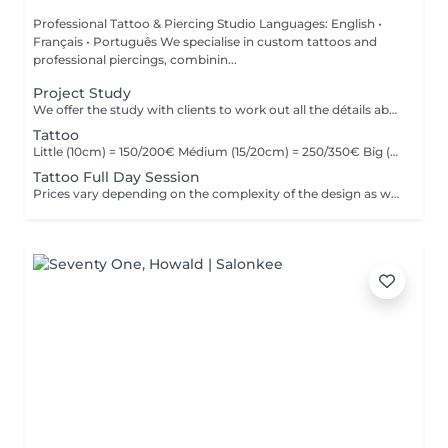
Professional Tattoo & Piercing Studio Languages: English •
Français • Português We specialise in custom tattoos and
professional piercings, combinin...
Project Study
We offer the study with clients to work out all the détails about their tattoo.
Tattoo
Little (10cm) = 150/200€ Médium (15/20cm) = 250/350€ Big (25cm/+) = start at 400€ Custom quotes per project! The prices vary depending on the complexity of the design as well as the área to be tattoed!
Tattoo Full Day Session
Prices vary depending on the complexity of the design as well as the área to be tattoed.