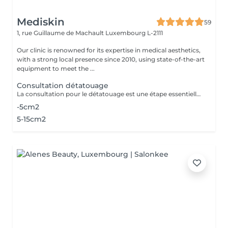
Mediskin
59
1, rue Guillaume de Machault
Luxembourg L-2111
Our clinic is renowned for its expertise in medical aesthetics,
with a strong local presence since 2010, using state-of-the-art
equipment to meet the ...
Consultation détatouage
La consultation pour le détatouage est une étape essentielle avant le traitement. Elle permet d'évaluer la taille, les couleurs et la profondeur du tatouage, ainsi que le type de peau du patient. Le professionnel explique le déroulement du traitement, le nombre de séances nécessaires et les éventuels effets secondaires. C'est aussi le moment pour poser toutes vos questions et discuter des attentes en termes de résultats
-5cm2
5-15cm2