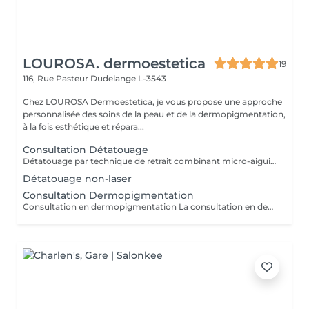
LOUROSA. dermoestetica
19
116, Rue Pasteur
Dudelange L-3543
Chez LOUROSA Dermoestetica, je vous propose une approche
personnalisée des soins de la peau et de la dermopigmentation,
à la fois esthétique et répara...
Consultation Détatouage
Détatouage par technique de retrait combinant micro-aiguilletage et solution spécifique, adaptée aux pigments difficiles à traiter au laser . La consultation est requise.
Détatouage non-laser
Consultation Dermopigmentation
Consultation en dermopigmentation La consultation en dermopigmentation est une étape essentielle avant toute prestation de traitement correctif ou reconstructeur. Elle permet de comprendre vos besoins, d'analyser la peau et de définir un protocole entièrement personnalisé en fonction de la zone à traiter, de votre carnation, de votre morphologie et du résultat souhaité. Ce rendez-vous comprend un échange approfondi sur vos attentes, une analyse précise de la zone concernée ainsi que des conseils professionnels sur la technique et l'approche les plus adaptées à votre situation. C'est également un moment privilégié pour répondre à toutes vos questions et s'assurer de l'absence de contre-indications. Le montant de la consultation est déduit du tarif de la prestation si celle-ci est réalisée dans les 2 mois suivant la consultation. Cette étape est indispensable afin de garantir un traitement sécurisé, cohérent et parfaitement adapté à votre peau et à votre objectif esthétique ou réparateur.