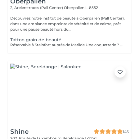
Oberpallen
2, Arelerstrooss (Pall Center)
Oberpallen L-8552
Découvrez notre institut de beauté à Oberpallen (Pall Center),
dans une ambiance empreinte de sérénité et de calme, prêt
pour une pause beauté hors du...
Tattoo grain de beauté
Réservable à Steinfort auprès de Matilde Une coquetterie ? Accentuer un grain de beauté déjà existant ? Une jolie mouche à la Maryline Monroe ? Au choix... Sans douleur, pas de retouche nécessaire ( mais comprise si besoin ), longue durée dans le temps ( jusqu'à 18 mois )
Shine
145
202, Route de Luxembourg
Bereldange L-7241