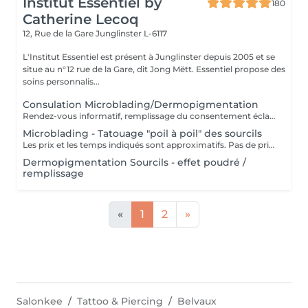
Institut Essentiel by
180
Catherine Lecoq
12, Rue de la Gare
Junglinster L-6117
L'Institut Essentiel est présent à Junglinster depuis 2005 et se
situe au n°12 rue de la Gare, dit Jong Mëtt. Essentiel propose des
soins personnalis...
Consulation Microblading/Dermopigmentation
Rendez-vous informatif, remplissage du consentement éclairé pour la réalisation d'un acte de tatouage. Évaluation du tatouage à réaliser, choix de la technique la mieux adaptée. La consultation est considérée comme un acompte si prise de rendez-vous pour le tatouage endéans les 15 jours.
Microblading - Tatouage "poil à poil" des sourcils
Les prix et les temps indiqués sont approximatifs. Pas de prise de rendez-vous sans consultation préalable. Réservable en ligne ou par téléphone.
Dermopigmentation Sourcils - effet poudré /
remplissage
«
1
2
»
Salonkee
Tattoo & Piercing
Belvaux