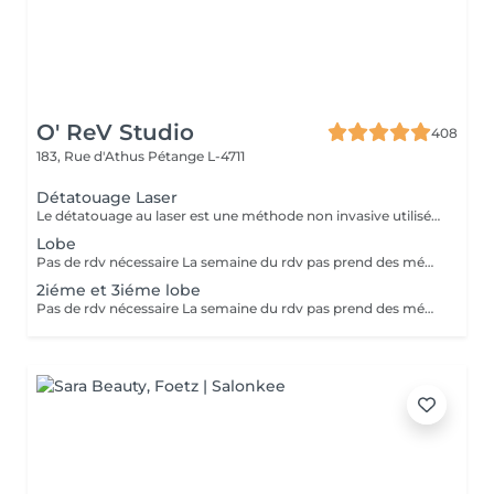
O' ReV Studio
408
183, Rue d'Athus
Pétange L-4711
Détatouage Laser
Le détatouage au laser est une méthode non invasive utilisée pour enlever un tatouage de la peau en utilisant un laser. Ce processus est très populaire, car il permet de supprimer les tatouages de manière efficace tout en minimisant les risques de cicatrices. Le principe repose sur l'utilisation d e faisceaux lumineux qui fragmentent les pigments du tatouage.
Lobe
Pas de rdv nécessaire La semaine du rdv pas prend des médicaments, des anti-inflamatoires, des antibiotiques et de cortisone.
2iéme et 3iéme lobe
Pas de rdv nécessaire La semaine du rdv pas prend des médicaments, des anti-inflamatoires, des antibiotiques et de cortisone.