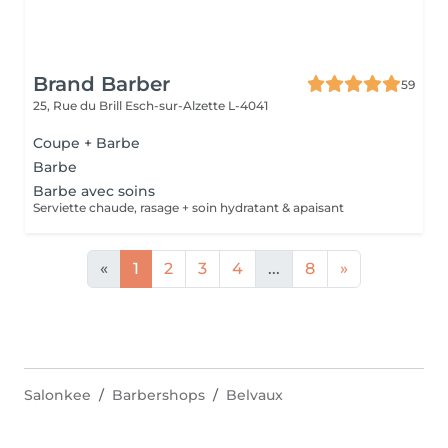
Brand Barber
59
25, Rue du Brill
Esch-sur-Alzette L-4041
Coupe + Barbe
Barbe
Barbe avec soins
Serviette chaude, rasage + soin hydratant & apaisant
«
1
2
3
4
...
8
»
Salonkee
Barbershops
Belvaux