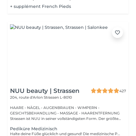
+ supplément French Pieds
NUU beauty | Strassen
427
204, route d'Arlon
Strassen L-8010
HAARE - NÄGEL - AUGENBRAUEN - WIMPERN -
GESICHTSBEHANDLUNG - MASSAGE - HAARENTFERNUNG
Strassen ist NUU in seiner vollständigsten Form. Der größte
Sal...
Pediküre Medizinisch
Halte deine Füße glücklich und gesund! Die medizinische Pediküre ist eine spezialisierte Form der Fußbehandlung, bei der ein Nagelmeister Probleme wie Hornhaut, Risse und deformierte Nägel behandelt. Wie wird die medizinische Pediküre durchgeführt? - Problemidentifikation - Desinfektion und Erweichung der Füße - Entfernung von Hornhaut - Behandlung der Nagelplatte - Hautbehandlung - Auftragen einer medizinischen Creme Altersbeschränkungen: empfohlen ab 16 Jahren. Empfehlungen nach dem Eingriff: professionelle häusliche Pflege wird nach dem Eingriff empfohlen. Frequenz: einmal in 3-4 Wochen.