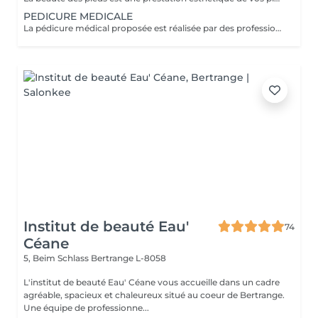
PEDICURE MEDICALE
La pédicure médical proposée est réalisée par des professionnelles diplômées en tant que tel. La pédicure médicale vise toutes personnes aillant des problèmes spécifiques comme ongle incarné , un cor , mycose et tous problèmes qui entraîne une douleur au pied. Cette prestation est également recommandé pour les personnes diabétiques. La prestation est adaptée en fonction des besoins de chacun et elle est définie avec votre professionnelle . Le prix peut varier en fonction de ce que vous souhaitez faire et obtenir . Supplément de 5 euros si plus de une heure de travail.
Institut de beauté Eau'
74
Céane
5, Beim Schlass
Bertrange L-8058
L'institut de beauté Eau' Céane vous accueille dans un cadre
agréable, spacieux et chaleureux situé au coeur de Bertrange.
Une équipe de professionne...