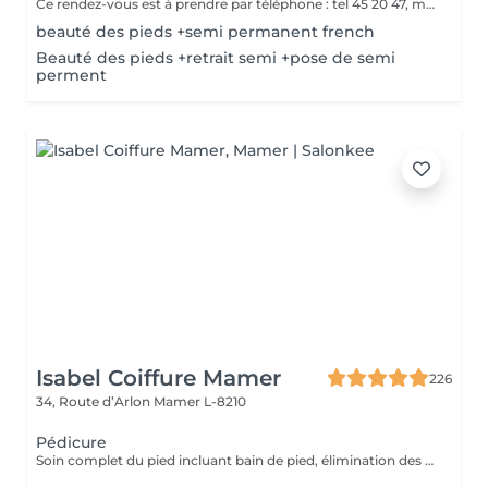
Ce rendez-vous est à prendre par téléphone : tel 45 20 47, merci
beauté des pieds +semi permanent french
Beauté des pieds +retrait semi +pose de semi
perment
Isabel Coiffure Mamer
226
34, Route d’Arlon
Mamer L-8210
Pédicure
Soin complet du pied incluant bain de pied, élimination des callosité (problème divers, tel que les cors etc) travail complet de l'ongle et des cuticules, gommage et crème hydratante de fin de soin (5 pour pose vernis).