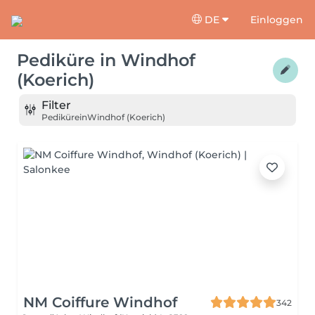
DE
Einloggen
Pediküre
in
Windhof
(Koerich)
Filter
Pediküre
in
Windhof (Koerich)
NM Coiffure Windhof
342