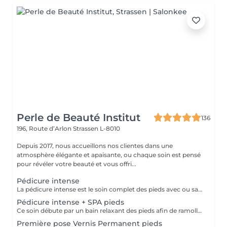
Perle de Beauté Institut
136
196, Route d’Arlon
Strassen L-8010
Depuis 2017, nous accueillons nos clientes dans une
atmosphère élégante et apaisante, ou chaque soin est pensé
pour révéler votre beauté et vous offri...
Pédicure intense
La pédicure intense est le soin complet des pieds avec ou sans souci particulier. Elle comprend: bain de pieds, pousse et coupe des cuticules, coupe et limage des ongles, travail des callosités et/ou cors au bistouri/crédo, rape, massage avec crème de soin.
Pédicure intense + SPA pieds
Ce soin débute par un bain relaxant des pieds afin de ramollir la peau et favoriser la détente. Il se poursuit par la coupe et le limage des ongles, ainsi que le retrait minutieux des cuticules. Un travail approfondi est ensuite effectué pour éliminer les peaux mortes sur l'ensemble du pied. Si nécessaire, les cors sont également traités pour des pieds parfaitement lisses et soignés. Nous terminons par une gommage, hydratation accompagnée d'un massage relaxant, laissant les pieds doux, nourris et revitalisés.
Première pose Vernis Permanent pieds