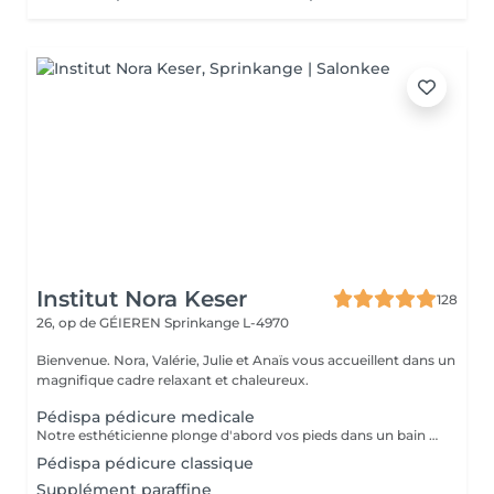
Institut Nora Keser
128
26, op de GÉIEREN
Sprinkange L-4970
Bienvenue. Nora, Valérie, Julie et Anaïs vous accueillent dans un
magnifique cadre relaxant et chaleureux.
Pédispa pédicure medicale
Notre esthéticienne plonge d'abord vos pieds dans un bain hydro-massant parfumé d'huiles essentielles. Ensuite, elle Réalise la pédicure Elle continue la séance avec le gommage de vos pieds jusqu'au mollets avant de les masser en profondeur à l'aide de véritable beurre de Karité, en remontant vers les mollets, activant ainsi la circulation sanguine et libérant toutes les tensions
Pédispa pédicure classique
Supplément paraffine