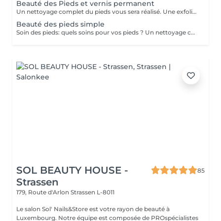
Beauté des Pieds et vernis permanent
Un nettoyage complet du pieds vous sera réalisé. Une exfoliation de la voute plantaire, puis un traitement adaptés vous sera effectué avec une crème hydratante pour finaliser votre soin. Un vernis permanent vous sera posé avec la couleur de votre choix.
Beauté des pieds simple
Soin des pieds: quels soins pour vos pieds ? Un nettoyage complet du pieds vous sera réalisé. Une exfoliation de la voute plantaire, puis un traitement adaptés vous sera effectué avec une crème hydratante pour finaliser votre soin. Le soin durera 40 minute environ (tout dépend du travail à réaliser)
SOL BEAUTY HOUSE -
85
Strassen
179, Route d'Arlon
Strassen L-8011
Le salon Sol' Nails&Store est votre rayon de beauté à
Luxembourg. Notre équipe est composée de PROspécialistes