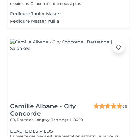
ukrainiens. Chacun d'entre nous a plus...
Pedicure Junior Master
Pédicure Master Yuliia
Camille Albane - City
86
Concorde
80, Route de Longwy
Bertrange L-8060
BEAUTE DES PIEDS
La beauté des pieds est une prestation esthétique de vos pieds . Elle comprends le travail de la callosité légère , le gommage du pied , le limage de vos ongles , la repousse de vos cuticules (et couper) , l'hydratation du pied et de l'ongle avec un sérum et/ou crème . Il est possible d'avoir des services complémentaires facturés comme un vernis de soin , un vernis de couleur , un gel ou un semi permanent , des soins spécifiques tel que la Kératine pure . N'hésitez pas à vous rapprochez d'une de nos collaboratrices afin de personnalisez au mieux .