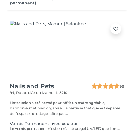
permanent)
Nails and Pets
98
94, Route d'Arlon
Mamer L-8210
Notre salon a été pensé pour offrir un cadre agréable,
harmonieux et bien organisé. La partie esthétique est séparée
de l'espace toilettage, afin que ...
Vernis Permanent avec couleur
Le vernis permanent n'est en réalité un gel UV/LED que l'on a conditionné dans un flacon afin de faciliter son application. Le vernis permanent est une matière très fine et a effet d'environ de 2 à 3 semaines. Il est associé avec d' une base et d' une finition et s' applique avec un petit pinceau. En effet, le pinceau est déjà intégré et il n'y a plus qu'à l'appliquer sur les ongles de la cliente.