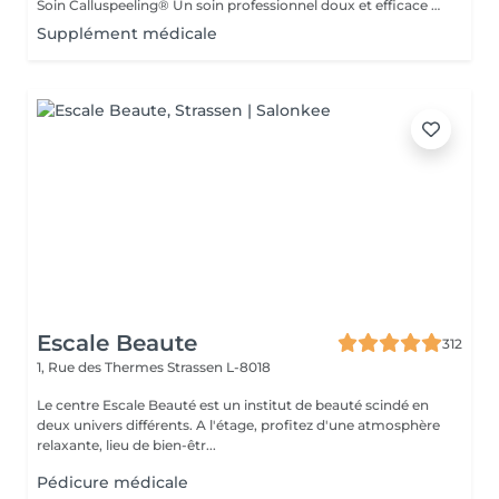
Soin Calluspeeling® Un soin professionnel doux et efficace qui élimine les callosités, talons secs et rugosités sans lame ni fraise. Les patches aux extraits végétaux lissent la peau, réparent en profondeur et laissent les pieds incroyablement doux dès la première séance.
Supplément médicale
Escale Beaute
312
1, Rue des Thermes
Strassen L-8018
Le centre Escale Beauté est un institut de beauté scindé en
deux univers différents. A l'étage, profitez d'une atmosphère
relaxante, lieu de bien-êtr...
Pédicure médicale