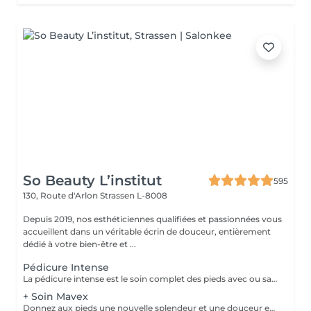
So Beauty L’institut
595
130, Route d'Arlon
Strassen L-8008
Depuis 2019, nos esthéticiennes qualifiées et passionnées vous
accueillent dans un véritable écrin de douceur, entièrement
dédié à votre bien-être et ...
Pédicure Intense
La pédicure intense est le soin complet des pieds avec ou sans souci particulier. Elle comprend : bain de pied, pousse et coupe des cuticules, coupe et limage des ongles, travail des callosités et/ou cors au bistouri/crédo, rape, gommage, massage avec crème de soin. La pose de vernis transparent est incluse si souhaitée.
+ Soin Mavex
Donnez aux pieds une nouvelle splendeur et une douceur extraordinaire grâce à un traitement agréable et relaxant. Mavex Calluspeeling® est un soin professionnel pour la beauté des pieds qui permet d'obtenir des résultats immédiats et incroyables avec une seule séance. Rapide, facile, et efficace ! Mavex Calluspeeling® peut être réalisé seul comme une pédicure classique mais sans lame ni fraise, ou proposé en complément en cabine lors d'un soin visage (lors de la pose d'un masque), soin corps (lors d'un enveloppement), ou d'un soin des ongles et des cuticules.