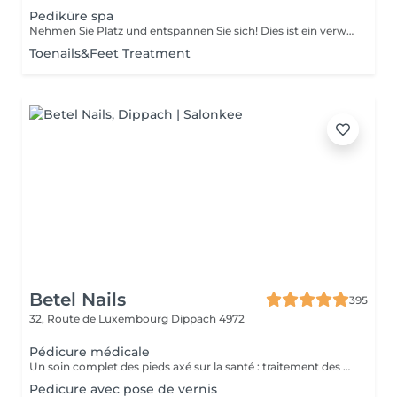
Pediküre spa
Nehmen Sie Platz und entspannen Sie sich! Dies ist ein verwöhnendes Fußpflegeerlebnis, das in der Regel die Fußexfoliation mit einem Fußpeeling und einer Kombination aus feuchtigkeitsspendenden Produkten umfasst. Unsere Meisterinnen führen eine Edged-Pediküre durch. Wie wird eine Pediküre SPA durchgeführt? - die Füße werden gereinigt und eingeweicht - die Nägel werden geschnitten, die Nagelplatte wird geformt und gefeilt - die Füße werden in Wasser eingetaucht - ein Peeling wird auf die Füße aufgetragen - eine Maske wird aufgetragen - die Nagelhaut und seitlichen Rillen werden korrigiert - die Fersen werden gereinigt - nagelhautöl und Fußcreme werden aufgetragen Altersbeschränkungen: empfohlen ab 14 Jahren. Empfehlungen nach dem Eingriff: es gibt keine speziellen Empfehlungen nach diesem Verfahren. Frequenz: einmal in 3-4 Wochen.
Toenails&Feet Treatment
Betel Nails
395
32, Route de Luxembourg
Dippach 4972
Pédicure médicale
Un soin complet des pieds axé sur la santé : traitement des callosités, cors, durillons, ongles incarnés ou épaissis. Soulage les douleurs et améliore le confort au quotidien.
Pedicure avec pose de vernis