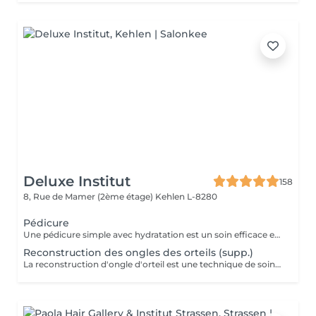
Deluxe Institut
158
8, Rue de Mamer (2ème étage)
Kehlen L-8280
Pédicure
Une pédicure simple avec hydratation est un soin efficace et rapide pour garder vos pieds en bonne santé et hydratés, tout en améliorant leur apparence. Ce soin est parfait pour ceux qui souhaitent entretenir leurs pieds sans avoir besoin d'un bain de pieds. Étapes de la Pédicure Complète "Brésilienne" avec Bains de Pieds : Bain de pieds chaud relaxant, les ongles sont soigneusement coupés, limés et nettoyés. Un polissage peut être effectué pour donner un aspect naturel et brillant à l'ongle. Eliminer les cellules mortes qui s'accumulent à la surface de la peau, ainsi que l'excès de peau qui peut apparaître à certains endroits (comme les cuticules des ongles, les talons ou les coudes). Une crème hydratante riche est appliquée sur l'ensemble des pieds pour nourrir et adoucir la peau. L'hydratation permet de prévenir les zones sèches et de garder les pieds doux et soyeux. Vernis simple ou pose semi-permanent (facultatif) pour tout les soins pedicure.
Reconstruction des ongles des orteils (supp.)
La reconstruction d'ongle d'orteil est une technique de soins esthétiques qui permet de réparer ou de reconstruire un ongle abîmé ou cassé. Grâce à des matériaux spécifiques, ce soin redonne forme à l'ongle et améliore l'apparence des pieds.