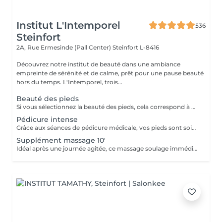
Institut L'Intemporel
536
Steinfort
2A, Rue Ermesinde (Pall Center)
Steinfort L-8416
Découvrez notre institut de beauté dans une ambiance
empreinte de sérénité et de calme, prêt pour une pause beauté
hors du temps. L'Intemporel, trois...
Beauté des pieds
Si vous sélectionnez la beauté des pieds, cela correspond à couper et limer les ongles, repousser et couper mes cuticules, râper et masser les pieds. Si vous avez des soucis tels que : cors, ongles incarnés, ongles épaissis, mycoses ou tout autre douleur spécifique merci de sélectionner la pédicure qui est médicale.
Pédicure intense
Grâce aux séances de pédicure médicale, vos pieds sont soignés et traités en profondeur. En termes de soins de soi, les pieds sont souvent la partie du corps oubliée. C'est pourtant l'une de celles qui subit le plus votre quotidien. Ongles incarnés, cors, durillons et autres crevasses, sont des sources d'inconfort qui peuvent aisément être évitées si un soin est apporté assez tôt . Nos séances de pédicure médicale vous permettent une prise en charge complète de vos pieds. Du soin d'entretien au traitement plus profond, vos pieds sont massés, traités et soignés avec toute l'expertise de nos pédicures. Conseillée toutes les 4 semaines.
Supplément massage 10'
Idéal après une journée agitée, ce massage soulage immédiatement vos pieds.