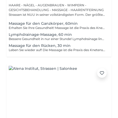
HAARE - NÄGEL - AUGENBRAUEN - WIMPERN -
GESICHTSBEHANDLUNG - MASSAGE - HAARENTFERNUNG
Strassen ist NUU in seiner vollständigsten Form. Der größte
Sal...
Massage für den Ganzkörper, 60min
Erhalten Sie Ihre Gesundheit! Massage ist die Praxis des Knetens oder Bearbeitens der Muskeln und anderer Weichteile einer Person, um Stress zu reduzieren, Muskelschmerzen zu lindern, die Entspannung zu fördern und die Funktion des Immunsystems zu verbessern. Vorteile einer Ganzkörpermassage für die Gesundheit: - reduziert Stress - entspannend - verbessert die Durchblutung - verbessert das Immunsystem des Körpers Wie wird eine Ganzkörpermassage durchgeführt? - Kopf und Nacken werden massiert - Schultern und Rücken werden massiert - Hände und Arme werden massiert - Füße und Beine werden massiert - der Bauch wird massiert Altersbeschränkungen: es gibt keine Altersbeschränkungen für dieses Verfahren. Empfehlungen nach dem Eingriff: nach dem Eingriff 2-3 Stunden keinen Sport und plötzliche Bewegungen machen. Frequenz: 1-2 Mal pro Woche, insgesamt 10 Mal. Wiederholen Sie den Eingriff alle 3-6 Monate.
Lymphdrainage-Massage, 60 min
Bessere Gesundheit in nur einer Stunde! Lymphdrainage lindert Schwellungen, die auftreten, wenn medizinische Behandlungen oder Krankheiten Ihr Lymphsystem blockieren. Die Lymphdrainage-Massage beinhaltet das sanfte Manipulieren bestimmter Bereiche Ihres Körpers, um die Lymphbewegung zu einem Bereich mit funktionierenden Lymphgefäßen zu fördern. Vorteile einer Lymphdrainage-Massage: - verbessert das Immunsystem des Körpers - hilft bei Schwellungen nach Verletzungen - löst Spannungen im Körper Wie wird eine Lymphdrainage-Massage durchgeführt? - Kopf und Nacken werden massiert - Schultern und Rücken werden massiert - Hände und Arme werden massiert - Füße und Beine werden massiert - Bauch wird massiert Altersbeschränkungen: es gibt keine Altersbeschränkungen für dieses Verfahren. Empfehlungen nach dem Verfahren: treiben Sie 2-3 Stunden nach dem Eingriff keinen Sport und machen Sie keine scharfen Bewegungen. Häufigkeit: 1-2 Mal pro Woche, insgesamt 10 Mal. Wiederholen Sie dies alle 3-6 Monate.
Massage für den Rücken, 30 min
Leben Sie wieder auf! Die Massage ist die Praxis des Knetens oder Manipulierens der Muskeln und anderer Weichteile einer Person, um Stress zu reduzieren, Muskelschmerzen zu lindern, die Entspannung zu fördern und die Funktion des Immunsystems zu verbessern. Vorteile einer Rückenmassage für die Gesundheit: - reduziert Stress - entspannend - verbessert die Durchblutung - verbessert das Immunsystem des Körpers Wie wird die Rückenmassage für die Gesundheit durchgeführt? - Kopf und Nacken werden massiert - Schultern und Rücken werden massiert - Hände und Arme werden massiert Altersbeschränkungen: es gibt keine Altersbeschränkungen für dieses Verfahren. Empfehlungen nach dem Eingriff: nach dem Eingriff 2-3 Stunden keinen Sport und plötzliche Bewegungen machen. Frequenz: 1-2 Mal pro Woche, insgesamt 10 Mal. Wiederholen Sie den Eingriff alle 3-6 Monate.