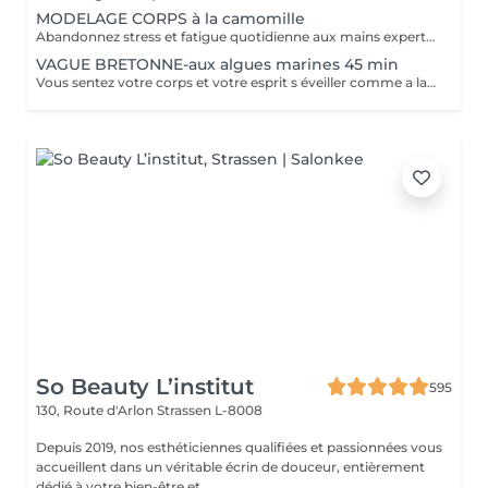
MODELAGE CORPS à la camomille
Abandonnez stress et fatigue quotidienne aux mains expertes de notre estheticienne. Sa gestuelle manuelle libere instantanement chacun de vos points de tension depuis les pieds jusqu à la nuque Le doux parfum fleuri de la camomille enveloppe votre corps et apaise vos sens et votre esprit. lacher prise dans un incroyable moment de detente . Vous etes apaisée et detendue.
VAGUE BRETONNE-aux algues marines 45 min
Vous sentez votre corps et votre esprit s éveiller comme a la suite d un bain dans l OCEAN. Vous vous tonicité et leur confort. sentez légère et revitalisée. Vos jambes retrouvent leur tonicité et leur confort
So Beauty L’institut
595
130, Route d'Arlon
Strassen L-8008
Depuis 2019, nos esthéticiennes qualifiées et passionnées vous
accueillent dans un véritable écrin de douceur, entièrement
dédié à votre bien-être et ...