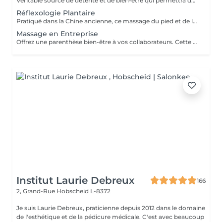
Véritable source de détente et de bien-être qui permettra de retirer les noeuds musculaires tout en favorisant un état intense de relaxation, des pieds à la tête ou selon vos besoins et envie. Un moment de lâcher prise pour le corps et l'esprit.
Réflexologie Plantaire
Pratiqué dans la Chine ancienne, ce massage du pied et de la voûte plantaire utilise le processus d'auto-guérison. Il soulage, énergise et harmonise le corps par des pressions localisées sur les pieds. Un massage qui fait écho dans le corps entier.
Massage en Entreprise
Offrez une parenthèse bien-être à vos collaborateurs. Cette pause relaxante leur permettra de libérer les tensions musculaires, de détendre l'esprit et de leur apporter une reconnaissance en prenant soin de leur confort. Le massage amma assis est une technique de toucher et d'enchainement de manoeuvres qui se pratique en position assise sur une personne habillée. Elle cible essentiellement les épaules, le dos, la nuque, les hanches, les bras, les mains et la tête, mais peut être adapté à chaque besoin de vos collaborateurs.
Institut Laurie Debreux
166
2, Grand-Rue
Hobscheid L-8372
Je suis Laurie Debreux, praticienne depuis 2012 dans le domaine
de l'esthétique et de la pédicure médicale. C'est avec beaucoup