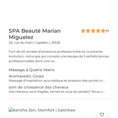
SPA Beauté Marian
97
Miguelez
20, rue du Kiem
Capellen L-8328
Fort de 40 années d'existence professionnelle en constante
évolution, notre spa qui compte une équipe de 5 esthéticiennes
professionnelles dont une na...
Massage à Quatre Mains
Aromavedic Corps
Massage d'inspiration ayurvédique et pression des points marmas selon votre dosha (vata, pitta, kapha), tant avec les couleurs que les parfums et le choix des huiles. Une tisane vous sera servie après le soin.
soin de croissance des cheveux
Vos cheveux sont fragiles, ternes et vous les perdez? Nous vous proposons une cure de 2 semaines (dont 6 applications au total) dans notre institut. - Application d'un shampoing riche en Cell Supporting molecules qui fortifie la racine capillaire et active la pousse du cheveu - Pénétration des actifs grâce aux ultrasons - Application d'un conditionner pour des cheveux souples et brillants - Application d'un sérum riche en Cell Supporting molecules et en Redensyl pour une chevelure pleine de vitalité et volumineuse. Le sérum renforce le métabolisme de la racine des cheveux et en favorise la repousse.