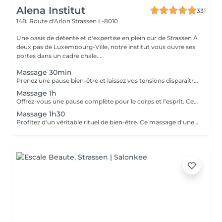
Alena Institut
331
148, Route d'Arlon
Strassen L-8010
Une oasis de détente et d'expertise en plein cur de Strassen À
deux pas de Luxembourg-Ville, notre institut vous ouvre ses
portes dans un cadre chale...
Massage 30min
Prenez une pause bien-être et laissez vos tensions disparaître. Ce massage de 30 minutes détend les muscles, apaise l'esprit et vous procure une sensation de relaxation profonde. Un moment parfait pour retrouver énergie et sérénité.
Massage 1h
Offrez-vous une pause complète pour le corps et l'esprit. Ce massage d'une heure détend en profondeur les muscles, libère les tensions et procure une relaxation durable. Un moment idéal pour retrouver énergie, équilibre et bien-être.
Massage 1h30
Profitez d'un véritable rituel de bien-être. Ce massage d'une heure et demi offre une relaxation intense, soulage les tensions et revitalise le corps et l'esprit. Un moment privilégié pour se ressourcer pleinement et retrouver sérénité et vitalité.