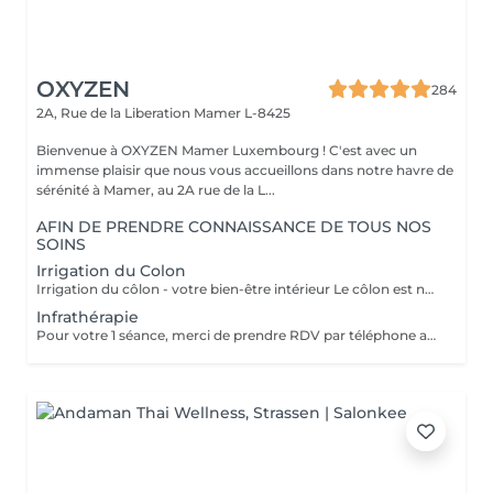
OXYZEN
284
2A, Rue de la Liberation
Mamer L-8425
Bienvenue à OXYZEN Mamer Luxembourg ! C'est avec un
immense plaisir que nous vous accueillons dans notre havre de
sérénité à Mamer, au 2A rue de la L...
AFIN DE PRENDRE CONNAISSANCE DE TOUS NOS
SOINS
Irrigation du Colon
Irrigation du côlon - votre bien-être intérieur Le côlon est notre deuxième cerveau : pour une véritable harmonie, il est essentiel de prendre soin à la fois de son mental et de sa digestion. Une séance se déroule en deux temps : - Un échange personnalisé sur votre hygiène de vie, afin de vous donner des conseils alimentaires adaptés.( + ou - 30 minutes) - La séance d'irrigation ( + ou - 45 minutes), réalisée en douceur avec un appareil spécialisé, pour purifier et régénérer votre système digestif. Bienfaits : * Soulage ballonnements et lourdeurs * Améliore le transit * Élimine gaz et fermentations * Favorise une flore intestinale équilibrée * Apporte légèreté, vitalité et détente L'extérieur reflète l'intérieur : une peau lumineuse et un bien-être visible commencent par un côlon équilibré. Pour plus d'informations, consultez notre site : https://www.oxyzen.lu/massages/irrigation-du-colon.html
Infrathérapie
Pour votre 1 séance, merci de prendre RDV par téléphone afin que nous puissions définir ensemble le programme le plus adapté à vos attentes : +352 661 271 063 Infrathérapie Vital Dome une chaleur douce et profonde Souvent comparée au sauna, l'infrathérapie est différente : elle utilise les infrarouges longs (sans lumière, chaleur progressive). Résultat : une élimination jusqu'à 20 fois plus de toxines et metaux lourds qu'un sauna classique, tout en apportant confort et détente. Bienfaits : * Détox : élimine toxines et métaux lourds, relance le drainage, oxygène les tissus. * Beauté : raffermit, régénère la peau, atténue rides et cellulite. * Relaxation : réduit stress, tensions nerveuses et améliore le sommeil. * Sport : récupération, oxygénation musculaire, réduit courbatures et raideurs. * Santé : stimule l'immunité, apaise douleurs articulaires et rhumatismes. * Saisons : en hiver, réchauffe durablement et prévient les maux ; en été, soulage jambes lourdes et rétention d'eau. Avec ses 38 programmes personnalisés, l'infrathérapie s'adapte à vos besoins Cure conseillée : 1 à 2 séances par semaine pendant 5 semaines, puis 1 toutes les 1 à 2 semaines. Tarifs : séance 45 min 49€ | séance 60 min 59€ | forfaits disponibles : Séances de 45 min 5 séances : 200€ 10 séances : 350€ 20 séances : 600€ Séances de 60 min. 1 séance de 1h : 59€ 5 séances : 240€ 10 séances : 475€ 20 séances : 850€ Pour plus d'informations, consultez notre site : https://www.oxyzen.lu/massages/infratherapie.html