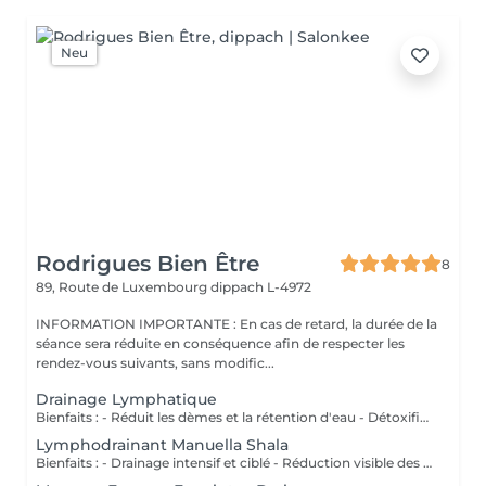
Neu
Rodrigues Bien Être
8
89, Route de Luxembourg
dippach L-4972
INFORMATION IMPORTANTE : En cas de retard, la durée de la
séance sera réduite en conséquence afin de respecter les
rendez-vous suivants, sans modific...
Drainage Lymphatique
Bienfaits : - Réduit les dèmes et la rétention d'eau - Détoxifie l'organisme - Améliore la circulation lymphatique - Soulage la sensation de jambes lourdes - Favorise la récupération postopératoire
Lymphodrainant Manuella Shala
Bienfaits : - Drainage intensif et ciblé - Réduction visible des gonflements - Amélioration du contour corporel - Sensation immédiate de légèreté