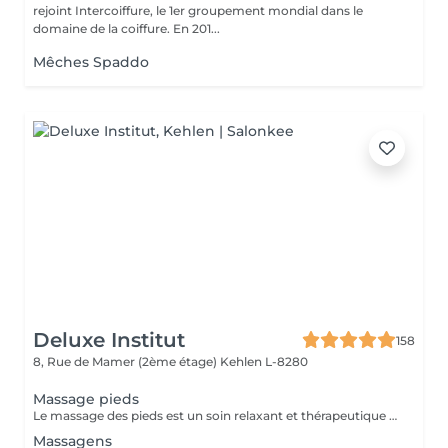
rejoint Intercoiffure, le 1er groupement mondial dans le
domaine de la coiffure. En 201...
Mêches Spaddo
Deluxe Institut
158
8, Rue de Mamer (2ème étage)
Kehlen L-8280
Massage pieds
Le massage des pieds est un soin relaxant et thérapeutique qui apporte de nombreux bienfaits tant pour le corps que pour l'esprit. En stimulant des points spécifiques sur les pieds, il aide à réduire les tensions et améliore la circulation sanguine.
Massagens