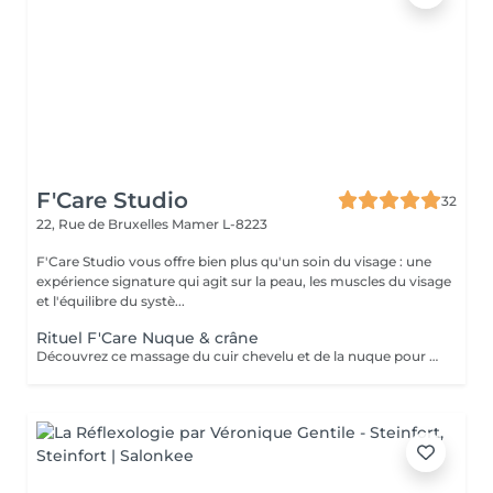
F'Care Studio
32
22, Rue de Bruxelles
Mamer L-8223
F'Care Studio vous offre bien plus qu'un soin du visage : une
expérience signature qui agit sur la peau, les muscles du visage
et l'équilibre du systè...
Rituel F'Care Nuque & crâne
Découvrez ce massage du cuir chevelu et de la nuque pour chasser les tensions physiques et mentales, combattre la fatigue et le stress. Modelage manuel du cuir chevelu sans huile, travail lent des muscles du cou, de la nuque sur-sollicités au quotidien. Les zones sensibles et tendues du crâne sont travaillés avec des techniques d'acupression et des instruments en pierre semi précieuse chauds afin de relaxer à la fois le corps et l'esprit et s'ancrer dans le moment présent. Réel lâcher prise en quelques instants. Les signes de fatigue sont estompés, le visage est parfaitement détendu.