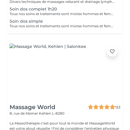
Divers techniques de massages relaxant et drainage lymphatique manuel
Soin dos complet 1h20
Tous nos soins et traitements sont mixtes hommes et femmes. Les traitements en cure sont valables six mois. Sur conseil de votre esthéticienne, des combinaisons de soins et de traitements sont possibles, afin d'obtenir un résultat optimal. Attention certain traitements nécessitent des explications préalables ainsi qu'une commande spécifique des coffrets et de soins personnalisés.
Soin dos simple
Tous nos soins et traitements sont mixtes hommes et femmes. Les traitements en cure sont valables six mois. Sur conseil de votre esthéticienne, des combinaisons de soins et de traitements sont possibles, afin d'obtenir un résultat optimal. Attention certain traitements nécessitent des explications préalables ainsi qu'une commande spécifique des coffrets et de soins personnalisés.
Massage World
133
8, rue de Mamer
Kehlen L-8280
La Massothérapie c'est pour tout le monde et MassageWorld
est votre atout réussite ! Fini de considérer l'entretien physique