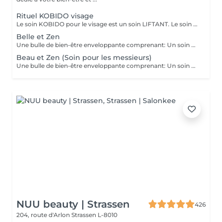
Rituel KOBIDO visage
Le soin KOBIDO pour le visage est un soin LIFTANT. Le soin dure 1h15, et vous permettra de lifter complètement votre visage. Il est idéal de venir démaquillé pour commencer ce rituel. La praticienne commencera par un enchaînement de serviettes chaudes, puis viendra stimuler les cellules avec un instrument le RIDOKI. Suivi d'un massage doux avec des techniques de massage spécifiques au Kobido. Puis elle effectura des points de pressions sur les méridiens, pour terminer avec un passage au ROULEAU DE JADE. Laissez-vous porter par ce rituel anti-âge d'exeption à la fois relaxant et liftant.
Belle et Zen
Une bulle de bien-être enveloppante comprenant: Un soin du visage nettoyant et hydratant d'une durée de 60 minutes. (Démaquillage, gommage, extraction des comédons, massage visage, masque et crème de soin) Une manucure ( Limage, la pousse et coupe des cuticules, gommage et massage avec crème de soin. Base transparente comprise si souhaitée) Un massage relaxant des pieds ou des mains d'une durée de 20 minutes
Beau et Zen (Soin pour les messieurs)
Une bulle de bien-être enveloppante comprenant: Un soin visage éclat d'une durée de 50 minutes adapté à votre type de peau (Nettoyage, gommage, extraction des comédons, massage visage, masque et crème de soin) Un massage relaxant du dos d'une durée de 20 minutes. Une manucure ( Limage, la pousse et coupe des cuticules, gommage et massage avec crème de soin)
NUU beauty | Strassen
426
204, route d'Arlon
Strassen L-8010