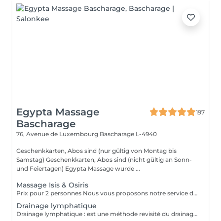
Egypta Massage
197
Bascharage
76, Avenue de Luxembourg
Bascharage L-4940
Geschenkkarten, Abos sind (nur gültig von Montag bis
Samstag) Geschenkkarten, Abos sind (nicht gültig an Sonn-
und Feiertagen) Egypta Massage wurde ...
Massage Isis & Osiris
Prix pour 2 personnes Nous vous proposons notre service de massage pour couples. Le massage en couple vous permet de profiter de notre massothérapie en compagnie de votre conjoint dans une seule pièce. Cela permettrait aux couples d'en profiter doublement. Le couple bénéficie d'un moment en or pour renouer avec l'autre et ils peuvent apprendre comment prendre soin l'un de l'autre ou se mettre à l'aise mutuellement.
Drainage lymphatique
Drainage lymphatique : est une méthode revisité du drainage lymphatique traditionnel qui permet d'obtenir des résultats plus rapides et visuels impressionnants.