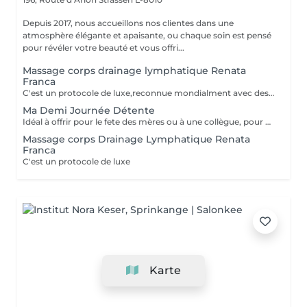
Depuis 2017, nous accueillons nos clientes dans une
atmosphère élégante et apaisante, ou chaque soin est pensé
pour révéler votre beauté et vous offri...
Massage corps drainage lymphatique Renata
Franca
C'est un protocole de luxe,reconnue mondialment avec des bienfats immédiats, tant esthétiques que thérapeutiques. Le drainage lymphatique selon la méthode Renata França est totalement différent des autres drainages disponibles sur le marché. Avec une pression ferme et un rythme plus soutenu, des pompages et des manuvres exclusives font de cette méthode une technique remarquable, aux résultats impressionnants et immédiats. Cette technique réduit les dèmes, active la circulation sanguine et stimule un réseau complexe de vaisseaux qui transportent les fluides corporels, combattant ainsi la redoutée cellulite. Le résultat est un corps moins gonflé et plus sculpté, avec un métabolisme accéléré et une sensation de bien-être.
Ma Demi Journée Détente
Idéal à offrir pour le fete des mères ou à une collègue, pour un anniversaire, pour faire se faire plaisir et se détendre tout simplement. Il contient les soins suivants : Un massage relaxant de 60 min pour le corps + Soin du visage MosaïqueModelante+ spa paraffine les mains + spa paraffine les pieds
Massage corps Drainage Lymphatique Renata
Franca
C'est un protocole de luxe
Karte