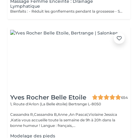
Massage Femme Enceinte : Drainage
Lymphatique
Bienfaits : - Réduit les gonflements pendant la grossesse - Soulage les jambes lourdes - Améliore la circulation - Procure confort et légèreté
Yves Rocher Belle Etoile
654
1, Route d'Arlon (La Belle étoile)
Bertrange L-8050
Cassandra R,Cassandra B,Anne ,An Pascal,Violaine Jessica
,Katia vous accueille toute la semaine de 9h à 20h dans la
bonne humeur ! Langue : français,...
Modelage des pieds