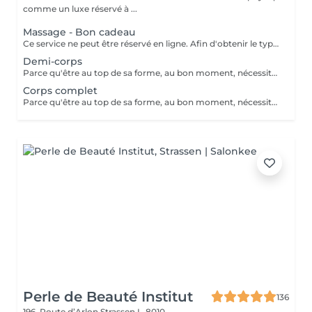
comme un luxe réservé à ...
Massage - Bon cadeau
Ce service ne peut être réservé en ligne. Afin d'obtenir le type de bon cadeau souhaité il vous suffit de nous contacter soit par téléphone, soit par e-mail. Nous conviendrons ensemble d'un type de massage désiré et votre bon cadeau sera à récupérer chez MassageWorld Kehlen ou envoyer par mail. Numéro de téléphone : +352 691 20 44 49 Adresse mail : contact@massageworld.lu
Demi-corps
Parce qu'être au top de sa forme, au bon moment, nécessite bien plus que de l'entrainement. Utilisé depuis de nombreuses années par les sportifs de haut niveau, le massage sportif est à présent à votre disposition. Avant l'effort, le massage prépare les muscles à performer tout en évitant les blessures. Après l'effort, il prévient les courbatures et détend la musculature, ce qui permet aux muscles de se relaxer pour mieux récupérer. Ce type de massage stimule le système lymphatique, la circulation sanguine et enlève les nuds musculaires. Le massage sportif est souvent demandé par les athlètes pour soulager ou prévenir des douleurs musculaires retardées, pour accélérer la guérison des blessures des tendons et des muscles, pour augmenter l'amplitude des mouvements ou le volumes des muscles, etc. Développé au départ pour traiter les blessures sportives et augmenter les performances des athlètes, tout le monde peut à présent bénéficier des bienfaits d'un tel massage. L'essayer, c'est l'adopter ! Il existe différents types de massages selon le sport pratiqué ou les douleurs ressenties. Le Massage sportif est donc adaptable selon les souhaits de chacun.
Corps complet
Parce qu'être au top de sa forme, au bon moment, nécessite bien plus que de l'entrainement. Utilisé depuis de nombreuses années par les sportifs de haut niveau, le massage sportif est à présent à votre disposition. Avant l'effort, le massage prépare les muscles à performer tout en évitant les blessures. Après l'effort, il prévient les courbatures et détend la musculature, ce qui permet aux muscles de se relaxer pour mieux récupérer. Ce type de massage stimule le système lymphatique, la circulation sanguine et enlève les nuds musculaires. Le massage sportif est souvent demandé par les athlètes pour soulager ou prévenir des douleurs musculaires retardées, pour accélérer la guérison des blessures des tendons et des muscles, pour augmenter l'amplitude des mouvements ou le volumes des muscles, etc. Développé au départ pour traiter les blessures sportives et augmenter les performances des athlètes, tout le monde peut à présent bénéficier des bienfaits d'un tel massage. L'essayer, c'est l'adopter ! Il existe différents types de massages selon le sport pratiqué ou les douleurs ressenties. Le Massage sportif est donc adaptable selon les souhaits de chacun.
Perle de Beauté Institut
136
196, Route d’Arlon
Strassen L-8010