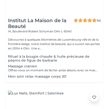
Institut La Maison de la
165
Beauté
14, Boulevard Robert Schuman
Olm L-8340
Découvrez à quelques kilomètres de Luxembourg ville et de la
frontière belge, notre institut de beauté, qui a ouvert ses portes
en 2004 à Olm. Une a...
Rituel à la bougie chaude & huile précieuse de
pépins de figue de barbarie
Massage cranien
Offrez-vous un moment de lâcher-prise absolu avec ce massage crânien japonais authentique, transmis par une formatrice venue du Japon. Ce soin agit sur le cuir chevelu, la nuque et les trapèzes pour relâcher les tensions, apaiser le mental et rééquilibrer les énergies. Il favorise la détente profonde, améliore la circulation et aide à libérer le stress et la fatigue nerveuse. Idéal seul ou en complément d'un soin, pour une expérience de bien-être global et revitalisante.
Mon soin relax massage corps 30'