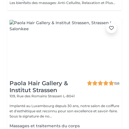
Les bienfaits des massages: Anti-Cellulite, Relaxation et Plus Le massage est une pratique ancestrale qui procure de nombreux bienfaits pour le corps et l'esprit. Selon la technique utilisée, il peut agir sur la détente, la circulation ou encore l'élimination des toxines. Le massage anti-cellulite : Il aide à réduire l'aspect peau d'orange en stimulant la circulation sanguine et lymphatique. Il favorise le drainage des toxines et améliore l'élasticité de la peau, la rendant plus ferme et plus lisse. Le massage de relaxation : Idéal pour relâcher les tensions et apaiser le stress, il procure une sensation de bien-être immédiate. Grâce à des mouvements lents et fluides, il détend les muscles et favorise un sommeil réparateur. Le massage drainant: Il active le système lymphatique et réduit la rétention d'eau, aidant ainsi à affiner la silhouette et à éliminer les toxines. Parfait pour les jambes lourdes ! Chaque type de massage a ses propres vertus et s'adapte aux besoins de chacun. Que ce soit pour retrouver une peau plus ferme, soulager les tensions ou simplement s'accorder un moment de bien-être, il y a un massage fait pour vous !
Paola Hair Gallery &
158
Institut Strassen
109, Rue des Romains
Strassen L-8041
Implanté au Luxembourg depuis 30 ans, notre salon de coiffure
et d'esthétique est reconnu pour son excellence et savoir-faire.
Sous la signature de no...
Massages et traitements du corps