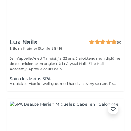
Lux Nails
80
1, Beim Kréimer
Steinfort 8416
Je m'appelle Anett Tamási, j'ai 33 ans. J'ai obtenu mon diplôme
de technicienne en onglerie à la Crystal Nails Elite Nail
Academy. Après le cours de b...
Soin des Mains SPA
A quick service for well-groomed hands in every season. Prosess: First I use coconut sugar scrub and remove the dead skin cells. This helps the materials get deeper. I massage the skin with a nourishing, vitamin cream, which has a blood circulation-enhancing effect and contains a lot of useful ingredients. After the service you can enjoy your beautiful, fresh, elastic skin that will be more resistant to the harmful effects of the environment. The service can be make after a manicure or gel polish, or separately. Give it a try, you won't regret it!