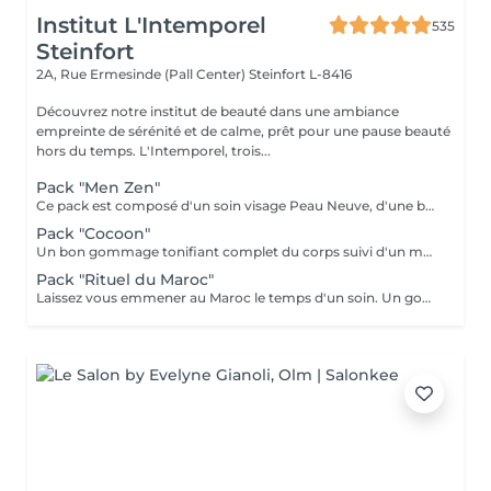
Institut L'Intemporel
535
Steinfort
2A, Rue Ermesinde (Pall Center)
Steinfort L-8416
Découvrez notre institut de beauté dans une ambiance
empreinte de sérénité et de calme, prêt pour une pause beauté
hors du temps. L'Intemporel, trois...
Pack "Men Zen"
Ce pack est composé d'un soin visage Peau Neuve, d'une beauté des pieds et d'un massage "Escale à Marrakech" (1h de massage) Déconnection et expérience sensorielle Pour récupérer un "homme" zen :-)
Pack "Cocoon"
Un bon gommage tonifiant complet du corps suivi d'un massage détente du corps 1h, beauté des pieds et manucure.
Pack "Rituel du Maroc"
Laissez vous emmener au Maroc le temps d'un soin. Un gommage complet du corps avec au choix le "gommage à la fleur d'oranger" ou le "gommage au savon noir bio", suivi d'un massage d'une heure "Escale à Marrakech". Un voyage sensoriel parfumé à la fleur d'oranger ou à l'essence d'eucalyptus. Un thé à la menthe vous sera servi après le soin.