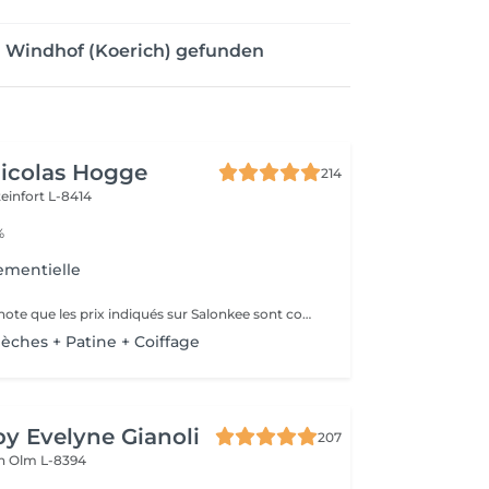
n Windhof (Koerich) gefunden
Nicolas Hogge
214
teinfort L-8414
%
ementielle
Veuillez prendre note que les prix indiqués sur Salonkee sont communiqués à titre informatif et s'entendent de base. Ces derniers sont susceptibles de varier selon le diagnostic réalisé à votre arrivée au salon et l'expertise du professionnel à qui vous confiez votre beauté. Dans tous les cas, un devis précis vous sera proposé et toutes réalisations de prestations seront effectuées avec votre accord. Un grand merci d'avance pour votre compréhension. Au plaisir de vous revoir très vite.
Mèches + Patine + Coiffage
by Evelyne Gianoli
207
en
Olm L-8394