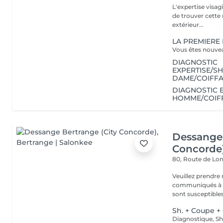
L'expertise visa
de trouver cette r
extérieur...
LA PREMIERE
DIAGNOSTIC
EXPERTISE/S
DAME/COIFF
DIAGNOSTIC 
HOMME/COIFF
Dessange 
Concorde
80, Route de L
Veuillez prendre 
communiqués à ti
sont susceptibles
Sh. + Coupe +