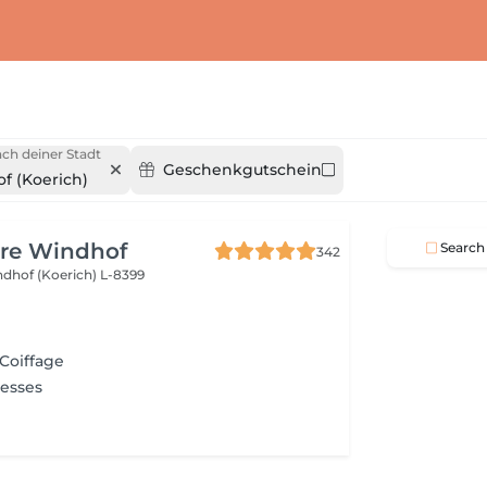
ch deiner Stadt
Geschenkgutschein
f (Koerich)
ure Windhof
Search
342
dhof (Koerich) L-8399
 Coiffage
resses