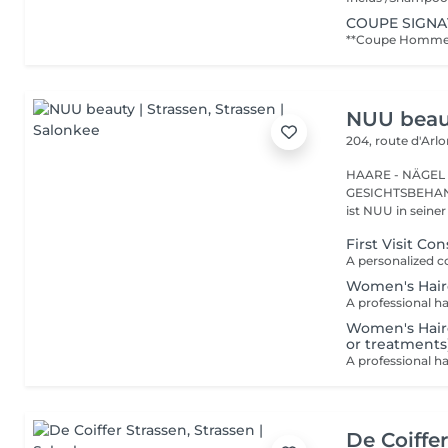
COUPE SIGN
NUU beaut
204, route d'Arl
HAARE - NÄGEL
GESICHTSBEHANDL
ist NUU in seiner
First Visit Co
Women's Hair
Women's Hairc
or treatments
De Coiffe