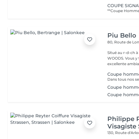
COUPE SIGN
Piu Bello
80, Route de L
Situé au r-d-ch à côté de CA
WOODS. Vous y trouvez un service soigné et professionnel dans une
excellente ambia
Coupe homm
Coupe homme
Coupe homme (
Philippe 
Visagiste
130, Route d'Arl