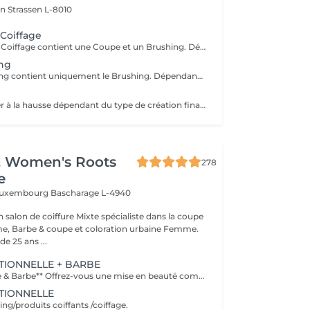
on
Strassen L-8010
 Coiffage
Le Forfait Coupe Coiffage contient une Coupe et un Brushing. Dépendant de la longueur des cheveux, le prix peut varier. En cas de questions veuillez appeler au +352 26 31 07 11.
ing
Le Forfait Brushing contient uniquement le Brushing. Dépendant de la longueur des cheveux, le prix peut varier. En cas de questions veuillez appeler au +352 26 31 07 11.
Le prix peut varier à la hausse dépendant du type de création finalement réalisée.
& Women's Roots
278
e
 Luxembourg
Bascharage L-4940
alon de coiffure Mixte spécialiste dans la coupe
 Barbe & coupe et coloration urbaine Femme.
e 25 ans ...
TIONNELLE + BARBE
**Coupe Homme & Barbe** Offrez-vous une mise en beauté complète avec notre service **Coupe Homme & Barbe**, conçu pour les hommes qui souhaitent un style parfaitement maîtrisé de la tête à la barbe. La prestation débute par une **consultation personnalisée** afin de définir la coupe et la forme de barbe qui mettront le mieux en valeur votre visage. Nos experts réalisent ensuite une **coupe de cheveux précise et structurée**, suivie d'un **travail minutieux de la barbe** : taille, définition des contours et mise en forme pour un rendu propre et harmonieux. Le service se termine par un **coiffage professionnel et une finition barbe soignée** pour un résultat net, élégant et durable. L'alliance parfaite entre coupe et barbe pour un look soigné, moderne et parfaitement équilibré.
TIONNELLE
g/produits coiffants /coiffage.