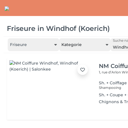
Friseure
in
Windhof (Koerich)
Suche na
Friseure
Kategorie
Windho
NM Coiff
1, rue d’Arlon
Win
Sh. + Coiffage
Shampooing
Sh. + Coupe +
Chignons & T