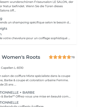
iesem wunderschönen Friseursalon LE SALON, der
ndet. Wenn Sie die Türen dieses
lons öff...
ng
ce service comprends un shampoing spécifique selon le besoin de votre cheveu et votre cuir chevelu * le soin ou masque n est pas compris
igts
n
Embellissementde votre chevelure pour un coiffage sophistiqué et personnalisé pour un événement spécial
& Women's Roots
78
n
Capellen L-8310
alon de coiffure Mixte spécialiste dans la coupe
 Barbe & coupe et coloration urbaine Femme.
e 25 ans ...
TIONNELLE + BARBE
**Coupe Homme & Barbe** Offrez-vous une mise en beauté complète avec notre service **Coupe Homme & Barbe**, conçu pour les hommes qui souhaitent un style parfaitement maîtrisé de la tête à la barbe. La prestation débute par une **consultation personnalisée** afin de définir la coupe et la forme de barbe qui mettront le mieux en valeur votre visage. Nos experts réalisent ensuite une **coupe de cheveux précise et structurée**, suivie d'un **travail minutieux de la barbe** : taille, définition des contours et mise en forme pour un rendu propre et harmonieux. Le service se termine par un **coiffage professionnel et une finition barbe soignée** pour un résultat net, élégant et durable. L'alliance parfaite entre coupe et barbe pour un look soigné, moderne et parfaitement équilibré.
TIONNELLE
g/produits coiffants /coiffage.