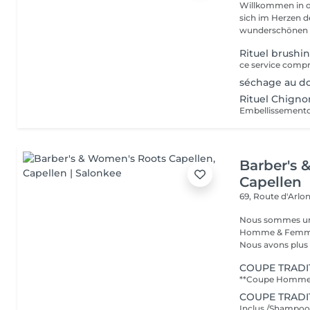
Willkommen in d
sich im Herzen der Natur befi
wunderschönen Sa
Rituel brushi
séchage au do
Rituel Chigno
Barber's 
Capellen
69, Route d'Arlo
Nous sommes un s
Homme & Femme,
Nous avons plus d
COUPE TRADI
COUPE TRADI
Inclus /Shampooin