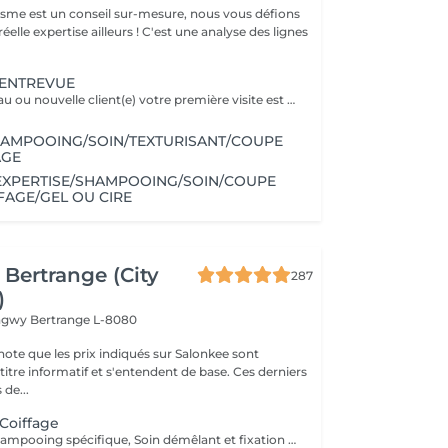
gisme est un conseil sur-mesure, nous vous défions
éelle expertise ailleurs ! C'est une analyse des lignes
 ENTREVUE
Vous êtes nouveau ou nouvelle client(e) votre première visite est une Entrevue. (Temps 30 minutes) Cette entrevue ne comprend aucun service de réalisation, il y aura des tests de styles, de communications et du conseils. Nous apprenons à vous connaitre et nous vous conseillons sur tous vos souhaits, afin de préparer notre premier rendez-vous. Cette Entrevue, nous permettra d'avoir une approche afin de comprendre en détail vos désirs et vos envies pour votre futur coupe ou couleur. Nous élaborons ensemble nos différentes méthodes de travail autour d'un thé ou un café pour vous proposer les services adaptés en vous indiquant un devis complet afin de fixer le prochain rendez-vous pour la réalisation.
HAMPOOING/SOIN/TEXTURISANT/COUPE
AGE
EXPERTISE/SHAMPOOING/SOIN/COUPE
AGE/GEL OU CIRE
Bertrange (City
287
)
ongwy
Bertrange L-8080
note que les prix indiqués sur Salonkee sont
tre informatif et s'entendent de base. Ces derniers
 de...
 Coiffage
Diagnostique, Shampooing spécifique, Soin démêlant et fixation inclus. Veuillez prendre note que les prix indiqués sur Salonkee sont communiqués à titre informatif et s'entendent de base. Ces derniers sont susceptibles de varier selon le diagnostic réalisé à votre arrivée au salon et l'expertise du professionnel à qui vous confiez votre beauté. Dans tous les cas, un devis précis vous sera proposé et toutes réalisations de prestations seront effectuées avec votre accord.