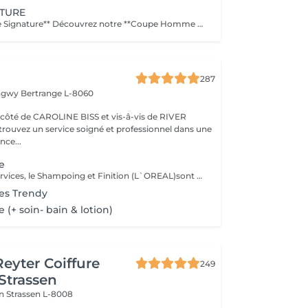
ATURE
**Coupe Homme Signature** Découvrez notre **Coupe Homme Signature**, un service premium pensé pour les hommes qui recherchent plus qu'une simple coupe : une véritable expérience de style. Chaque rendez-vous débute par une **consultation personnalisée** afin d'analyser la forme de votre visage, la nature de vos cheveux et votre style de vie. Nos experts réalisent ensuite une coupe précise et parfaitement structurée, travaillée dans les moindres détails pour un résultat élégant, moderne et durable. La prestation se termine par un **coiffage professionnel avec des produits haut de gamme**, pour sublimer votre coupe et vous offrir une finition impeccable. Un moment de soin et de précision dédié aux hommes exigeants qui souhaitent afficher un style soigné et distingué.
287
ongwy
Bertrange L-8060
ROLINE BISS et vis-â-vis de RIVER
nce...
e
Dans tous nos services, le Shampoing et Finition (L`OREAL)sont compris.
s Trendy
+ soin- bain & lotion)
Reyter Coiffure
249
 Strassen
on
Strassen L-8008