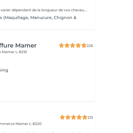
Le tarif final peut varier dépendant de la longueur de vos cheveux ainsi que des soins et produits utilisés.
ge (Maquillage, Manucure, Chignon &
iffure Mamer
226
n
Mamer L-8210
hing
213
commerce
Mamer L-8220