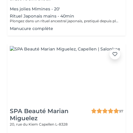
Mes jolies Mimines - 20'
Rituel Japonais mains - 40min
Plongez dans un rituel ancestral japonais, pratiqué depuis plus de 400 ans, pour redonner force, éclat et vitalité à vos ongles. Véritable soin « SOS » pour les ongles fragilisés, cassants ou dédoublés, la manucure japonaise nourrit et fortifie grâce à des ingrédients 100 % naturels : cire d'abeille, thé rouge, algues, bambou, jojoba, zinc, vitamine A et minéraux. L'effet est immédiat : les ongles retrouvent leur brillance naturelle, se renforcent et prennent une teinte rosée lumineuse sans aucun produit chimique. Ce soin stimule la circulation sanguine, améliore la croissance et la qualité de l'ongle, et laisse vos mains douces et soignées. Idéal pour faire une pause entre deux vernis ou poses, ou simplement offrir à vos mains un moment de pure régénération naturelle.
Manucure complète
SPA Beauté Marian
97
Miguelez
20, rue du Kiem
Capellen L-8328