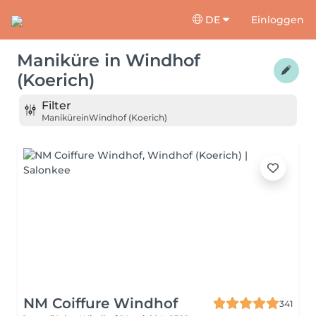
DE
Einloggen
Maniküre
in
Windhof
(Koerich)
Filter
Maniküre
in
Windhof (Koerich)
NM Coiffure Windhof
341