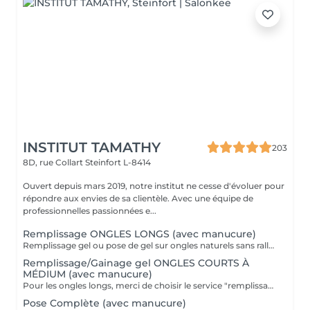
INSTITUT TAMATHY
203
8D, rue Collart
Steinfort L-8414
Ouvert depuis mars 2019, notre institut ne cesse d'évoluer pour
répondre aux envies de sa clientèle. Avec une équipe de
professionnelles passionnées e...
Remplissage ONGLES LONGS (avec manucure)
Remplissage gel ou pose de gel sur ongles naturels sans rallongement. Si vous souhaitez une décoration, pensez à rajouter décor ongle.
Remplissage/Gainage gel ONGLES COURTS À
MÉDIUM (avec manucure)
Pour les ongles longs, merci de choisir le service "remplissage ongles longs". Remplissage gel ou pose de gel sur ongles naturels sans rallongement. Si vous souhaitez une décoration, pensez à rajouter décor ongle.
Pose Complète (avec manucure)