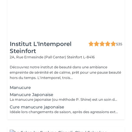
Institut L'Intemporel
535
Steinfort
2A, Rue Ermesinde (Pall Center)
Steinfort L-8416
Découvrez notre institut de beauté dans une ambiance
empreinte de sérénité et de calme, prêt pour une pause beauté
hors du temps. L'Intemporel, trois...
Manucure
Manucure Japonaise
La manucure japonaise (ou méthode P. Shine) est un soin de beauté naturel et ancestral visant à renforcer, nourrir et faire briller les ongles sans vernis ni gel. En utilisant des produits naturels comme la cire d'abeille, des minéraux, et de la poudre de perle, elle rend les ongles sains, forts et brillants avec un effet miroir, idéal pour réparer les ongles abîmés (après gel ou semi-permanent, grossesse...). Convient aux ongles naturels fragiles, mous, cassants ou dédoublés, mais aussi simplement pour offrir une période de repos et de soin aux ongles. Possible en cure : 5 + 1 gratuite ou 10 + 2 gratuites
Cure manucure japonaise
Idéale lors changements de saison, après des agressions extérieures / poses de semi permanent ou simplement pour retrouver des ongles naturels beaux et sains, la cure permet de : - renforcer les ongles - limiter la casse et le dédoublement - réhydrater la plaque de l'ongle - retrouver des ongles plus sains et résistants 5 manucures + 1 offerte