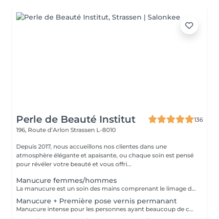
Perle de Beauté Institut
136
196, Route d’Arlon
Strassen L-8010
Depuis 2017, nous accueillons nos clientes dans une
atmosphère élégante et apaisante, ou chaque soin est pensé
pour révéler votre beauté et vous offri...
Manucure femmes/hommes
La manucure est un soin des mains comprenant le limage des ongles, la pousse et la coupe des cuticules, gommage, massage avec crème de soin et application d'un vernis transparent si désiré.
Manucure + Première pose vernis permanant
Manucure intense pour les personnes ayant beaucoup de cuticules + appliquer vernis permanant