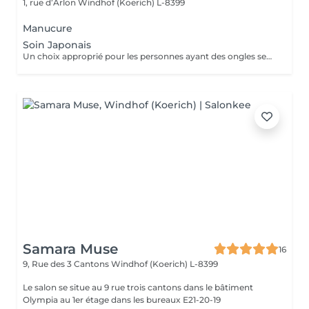
1, rue d’Arlon
Windhof (Koerich) L-8399
Manucure
Soin Japonais
Un choix approprié pour les personnes ayant des ongles secs , cassant ou abimé . Des produits naturel qui permettent de restaurer la brillance , la bonne santé de vos ongles. Soin détox de vos ongles
Samara Muse
16
9, Rue des 3 Cantons
Windhof (Koerich) L-8399
Le salon se situe au 9 rue trois cantons dans le bâtiment
Olympia au 1er étage dans les bureaux E21-20-19