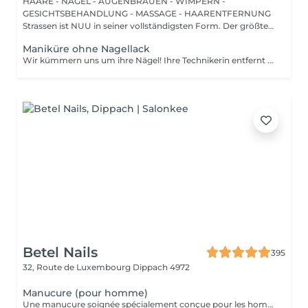
HAARE - NÄGEL - AUGENBRAUEN - WIMPERN -
GESICHTSBEHANDLUNG - MASSAGE - HAARENTFERNUNG
Strassen ist NUU in seiner vollständigsten Form. Der größte
Sal...
Maniküre ohne Nagellack
Wir kümmern uns um ihre Nägel! Ihre Technikerin entfernt sanft abgestorbene hautzellen, feilt und formt ihre Nägel und poliert die oberfläche für ein glattes, natürliches finish. Unsere meister bieten kantige, hardware- oder kombinierte manicures an, je nach ihren wünschen. Wie wird eine manicure ohne nagellack durchgeführt? - raue haut wird sanft entfernt - die form der nagelplatte wird behutsam korrigiert - die Nagelhaut und seitlichen ränder werden sorgfältig bearbeitet - Nagelhautöl und handcreme werden aufgetragen, um zu pflegen und zu hydratisieren Altersbeschränkung: empfohlen ab 14 Jahren. Nachbehandlungsempfehlungen: es sind keine speziellen Nachbehandlungen erforderlich. Häufigkeit: alle 3 Wochen.
Betel Nails
395
32, Route de Luxembourg
Dippach 4972
Manucure (pour homme)
Une manucure soignée spécialement conçue pour les hommes. Nettoyage des cuticules, limage des ongles, hydratation des mains, et finition naturelle. Idéal pour une apparence propre et professionnelle.