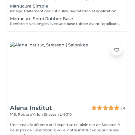
Manucure Simple
limage, traitement des cuticules, hydratation et application d'un vernis transparent ou coloré classique. Parfait pour un entretien régulier.
Manucure Semi Rubber Base
Renforcez vos ongles avec une base rubber avant l'application du vernis semi-permanent. Idéal pour les ongles mous ou fragiles, ce service offre une meilleure tenue et un aspect plus lisse.
Alena Institut
331
148, Route d'Arlon
Strassen L-8010
Une oasis de détente et d'expertise en plein cur de Strassen À
deux pas de Luxembourg-Ville, notre institut vous ouvre ses