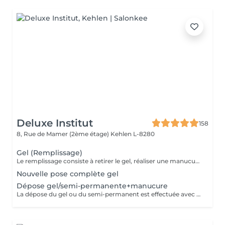
Deluxe Institut
158
8, Rue de Mamer (2ème étage)
Kehlen L-8280
Gel (Remplissage)
Le remplissage consiste à retirer le gel, réaliser une manucure et poser de nouveau du gel. Veuillez noter qu'un supplément de 3 € sera ajouté si vous avez des ongles cassés. Si plus de 4 ongles sont cassés, le tarif d'une pose complète sera appliqué. Le prix étudiant est appliqué aux enfants des clientes habituelles.
Nouvelle pose complète gel
Dépose gel/semi-permanente+manucure
La dépose du gel ou du semi-permanent est effectuée avec soin afin de préserver la couche naturelle de l'ongle. Une fois la dépose réalisée, une manucure est réalisée pour un résultat parfait, suivie de l'application d'un vernis, ou d'une base hydratante et durcisseur pour renforcer et protéger les ongles.