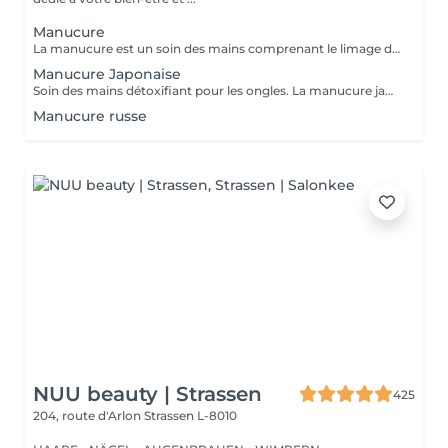
Manucure
La manucure est un soin des mains comprenant le limage des ongles, la pousse et la coupe des cuticules, gommage, massage avec crème de soin et application d'un vernis transparent si désiré.
Manucure Japonaise
Soin des mains détoxifiant pour les ongles. La manucure japonaise consiste à polir et nettoyer les ongles en profondeur pour ensuite les nourrir avec une pâte à base de cire d'abeille qui va oxygéner l'ongle. L'ongle ressort brillant naturellement et pour une durée de 3 semaines. Comprend le limage des ongles, la pousse et la coupe des cuticules, polissage, application de la pâte à base de cire d'abeille et de la poudre fixante, gommage, massage avec crème de soin et application d'un vernis transparent si désiré.
Manucure russe
NUU beauty | Strassen
425
204, route d'Arlon
Strassen L-8010