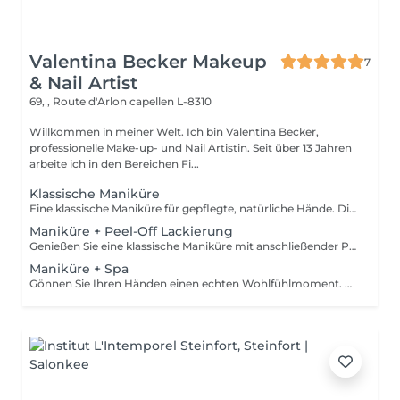
Valentina Becker Makeup
7
& Nail Artist
69, , Route d'Arlon
capellen L-8310
Willkommen in meiner Welt. Ich bin Valentina Becker,
professionelle Make-up- und Nail Artistin. Seit über 13 Jahren
arbeite ich in den Bereichen Fi...
Klassische Maniküre
Eine klassische Maniküre für gepflegte, natürliche Hände. Die Behandlung umfasst das Kürzen und Feilen der Nägel, die sorgfältige Pflege der Nagelhaut, ein leichtes Polieren bei Bedarf sowie das Auftragen von pflegendem Nagelöl und einer feuchtigkeitsspendenden Handcreme. Diese Behandlung beinhaltet keine Applikation.
Maniküre + Peel-Off Lackierung
Genießen Sie eine klassische Maniküre mit anschließender Peel-Off-Lackierung. Dieses innovative System sorgt für ein glänzendes, langanhaltendes Ergebnis. Durch die Aushärtung unter der LED-Lampe ist die Lackierung sofort trocken keine Dellen, keine Druckstellen und kein Verwischen nach der Behandlung. Ich verwende keinen herkömmlichen Nagellack, da Peel-Off-Systeme den Naturnagel schonen, geruchsärmer sind, länger halten und sich besonders sanft entfernen lassen.
Maniküre + Spa
Gönnen Sie Ihren Händen einen echten Wohlfühlmoment. Diese Behandlung umfasst ein Handbad, eine klassische Maniküre, ein sanftes Peeling, eine pflegende Maske sowie eine entspannende Handmassage. Die Haut wird intensiv gepflegt, mit Feuchtigkeit versorgt und fühlt sich geschmeidig und zart an.