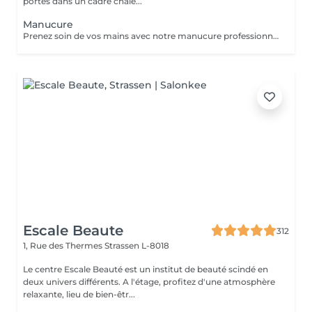
portes dans un cadre chale...
Manucure
Prenez soin de vos mains avec notre manucure professionnelle, pour des ongles soignés et une peau douce. - Limage et modelage précis des ongles - Soin des cuticules et hydratation des mains - Finition base fortifiante ou non Chaque séance est réalisée avec soin pour un résultat élégant et raffiné.
Escale Beaute
312
1, Rue des Thermes
Strassen L-8018
Le centre Escale Beauté est un institut de beauté scindé en
deux univers différents. A l'étage, profitez d'une atmosphère
relaxante, lieu de bien-êtr...