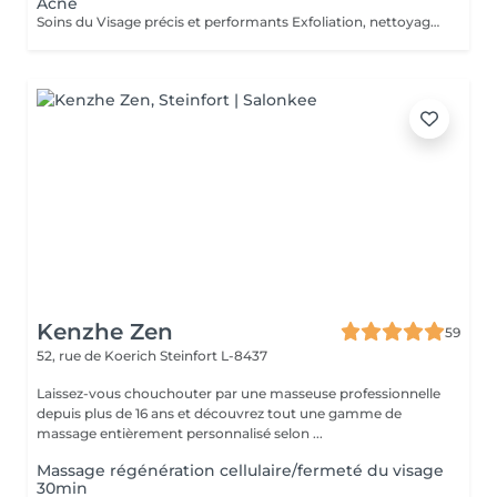
Acné
Soins du Visage précis et performants Exfoliation, nettoyage de peau profond, sérum personnalisé, masque ciblé, constituent les étapes clés des soins du visage PHYTOMER. Les produits utilisés pour les soins du visage en instituts et spas offrent une efficacité professionnelle avec des textures spécifiques et des concentrations optimisées en actifs marins.
Kenzhe Zen
59
52, rue de Koerich
Steinfort L-8437
Laissez-vous chouchouter par une masseuse professionnelle
depuis plus de 16 ans et découvrez tout une gamme de
massage entièrement personnalisé selon ...
Massage régénération cellulaire/fermeté du visage
30min