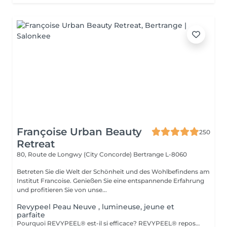
Françoise Urban Beauty
250
Retreat
80, Route de Longwy (City Concorde)
Bertrange L-8060
Betreten Sie die Welt der Schönheit und des Wohlbefindens am
Institut Francoise. Genießen Sie eine entspannende Erfahrung
und profitieren Sie von unse...
Revypeel Peau Neuve , lumineuse, jeune et
parfaite
Pourquoi REVYPEEL® est-il si efficace? REVYPEEL® repose sur une combinaison exclusive de trois acides aux actions complémentaires : Des Résultats Visibles et Durables Effet "peau neuve" : Exfoliation contrôlée pour une texture affínée, un teint éclatant et uniformisé. Anti-âge : Stimulation de la production de collagène pour une peau ferme et repulpée. Anti-imperfections : Réduction des rides, cicatrices d'acné et pores dilatés. Éclaircissant : Diminution des taches pigmentaires et prévention des récidives. 3. Adapté à Tous les Types de Peau , REVYPEEL® s'adapte à chaque besoin : Version LOW : Pour une exfoliation douce, idéale pour les peaux sensibles ou en entretien. 4. Sécurité et Confort Contrôle optimal :pas de risques d'irritation ou de rougeurs. Contrairement aux peelings agressifs, REVYPEEL® offre une récupération rapide