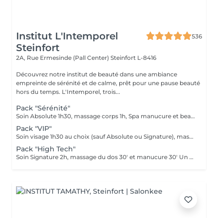
Institut L'Intemporel
536
Steinfort
2A, Rue Ermesinde (Pall Center)
Steinfort L-8416
Découvrez notre institut de beauté dans une ambiance
empreinte de sérénité et de calme, prêt pour une pause beauté
hors du temps. L'Intemporel, trois...
Pack "Sérénité"
Soin Absolute 1h30, massage corps 1h, Spa manucure et beauté des pieds Le luxe, le calme et la détente, magique ...
Pack "VIP"
Soin visage 1h30 au choix (sauf Absolute ou Signature), massage corps 1h, manucure 30', beauté des pieds 45' Ne peut être fractionné, à faire le même jour
Pack "High Tech"
Soin Signature 2h, massage du dos 30' et manucure 30' Un pur moment de détente et de déconnection complète