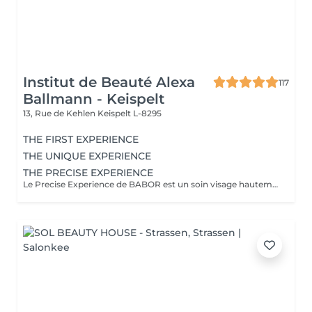
Institut de Beauté Alexa
117
Ballmann - Keispelt
13, Rue de Kehlen
Keispelt L-8295
THE FIRST EXPERIENCE
THE UNIQUE EXPERIENCE
THE PRECISE EXPERIENCE
Le Precise Experience de BABOR est un soin visage hautement personnalisé et orienté résultats, inspiré de la cosmétique médicale. Il est conçu pour répondre de manière ciblée aux besoins spécifiques de chaque peau grâce à des actifs de haute performance. Le concept Après une analyse précise de la peau, le soin est adapté individuellement (hydratation, réparation, éclat, affinage, anti-âge, pureté). Les formules expertes de la gamme Doctor BABOR agissent exactement là où la peau en a besoin. Les bénéfices Amélioration visible de la qualité et de la structure de la peau Hydratation intense et durable Peau plus lisse, plus équilibrée et plus lumineuse Sensation immédiate de confort et de fraîcheur L'expérience Un soin visage sur mesure alliant précision, efficacité et relaxation, idéal pour celles et ceux qui recherchent des résultats visibles et durables.