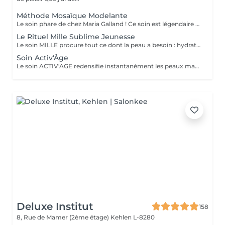
Méthode Mosaïque Modelante
Le soin phare de chez Maria Galland ! Ce soin est légendaire et ultra personnalisé. Il est conçu en fonction de l'individualité de la peau ce qui transforme votre peau de manière impressionnante en un seul soin ! Le soin est composé d'un nettoyage doux et profond, d'un massage restructurant et d'un masque modelant ; riche en oligo-éléments et minéraux.
Le Rituel Mille Sublime Jeunesse
Le soin MILLE procure tout ce dont la peau a besoin : hydratation, régénération, douceur, fermeté, élasticité et réduction des rides. Une authentique expérience anti-âge globale. Le soin est composé d'un nettoyage en douceur, d'un massage associant la relaxation à une technique anti âge de pointe et d'un masque anti âge global d'exception. Une vraie expérience gastronomique pour votre peau qui comblera vos exigences !
Soin Activ'Âge
Le soin ACTIV'AGE redensifie instantanément les peaux matures. Rend la peau plus souple, plus lisse et la nourrit. Riche en peptides, ce soin va booster l'élasticité et la fermeté de la peau ! Le soin est composé d'un nettoyage en douceur, d'un massage redensifiant et d'un masque Peel-Off Sublimateur de Jeunesse !
Deluxe Institut
158
8, Rue de Mamer (2ème étage)
Kehlen L-8280