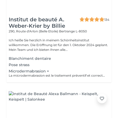
Institut de beauté A.
134
Weber-Krier by Billie
290, Route d'Arlon (Belle Etoile)
Bertrange L-8050
Ich heiße Sie herzlich in meinem Schönheitsinstitut
willkommen. Die Eröffnung ist für den 1. Oktober 2024 geplant.
Mein Team und ich bieten Ihnen alle...
Blanchiment dentaire
Pose strass
Microdermabrasion +
La microdermabrasion est le traitement préventif et correctif par excellence. Elle stimule la régénération cellulaire et la production de cellules jeunes. À l'aide soit d'un jet de microcristaux projetés sur la peau soit d'une tête diamantée, la microdermabrasion enlève toutes les cellules mortes. Dès le premier traitement, la peau est plus éclatante, plus douce et visiblement exfoliée.