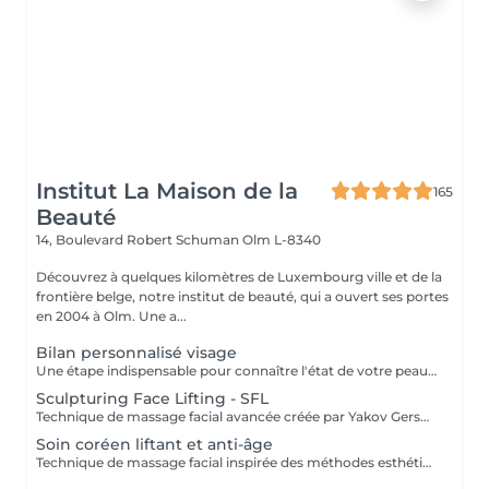
Institut La Maison de la
165
Beauté
14, Boulevard Robert Schuman
Olm L-8340
Découvrez à quelques kilomètres de Luxembourg ville et de la
frontière belge, notre institut de beauté, qui a ouvert ses portes
en 2004 à Olm. Une a...
Bilan personnalisé visage
Une étape indispensable pour connaître l'état de votre peau, les zones à traiter et les habitudes de vie afin de proposer le soin le plus adapté ainsi qu'une bonne routine à domicile.
Sculpturing Face Lifting - SFL
Technique de massage facial avancée créée par Yakov Gershkovich qui travaille en profondeur les muscles du visage, du cou et du décolleté afin de lifter, tonifier et redessiner les contours naturels du visage. Ce massage combine des manuvres externes sculptantes et profondes permettant de relâcher les tensions musculaires, stimuler la circulation et améliorer la fermeté de la peau. Une technique intrabuccale (à l'intérieur de la bouche) peut être intégrée au soin pour un travail musculaire encore plus ciblé. Cette étape reste facultative : si vous préférez ne pas la recevoir, le travail musculaire est intensifié par des manuvres externes. Le tarif du soin reste inchangé. Résultats recherchés : - effet liftant naturel - visage plus sculpté et détendu - amélioration du tonus musculaire - peau plus lumineuse
Soin coréen liftant et anti-âge
Technique de massage facial inspirée des méthodes esthétiques coréennes, conçue pour travailler en profondeur la peau, les muscles et les ligaments de soutien du visage. Ces structures jouent un rôle essentiel dans la fermeté et le maintien naturel des tissus. Grâce à des manuvres sculptantes, des pressions profondes et la stimulation de points spécifiques, ce soin relance la circulation sanguine et lymphatique, détend les tensions musculaires et revitalise les tissus. Le travail ciblé sur les ligaments de rétention du visage aide à soutenir les tissus, améliorer la tonicité et redessiner l'ovale du visage, pour un effet liftant naturel et un aspect plus jeune et reposé. Bénéfices du soin : - effet liftant naturel - peau plus ferme et tonifiée - contours du visage redéfinis - diminution des tensions et des gonflements - teint plus lumineux et revitalisé.