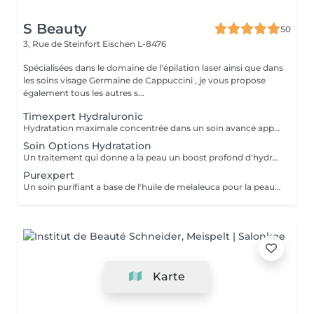
S Beauty
50
3, Rue de Steinfort
Eischen L-8476
Spécialisées dans le domaine de l'épilation laser ainsi que dans
les soins visage Germaine de Cappuccini , je vous propose
également tous les autres s...
Timexpert Hydraluronic
Hydratation maximale concentrée dans un soin avancé approprié pour toutes les peaux et, surtout, pour celles présentant des symptômes de déshydratation : manque de confort, peau tendue, ... Sa formule « hydractive » protège la peau, en favorisant sa résistance naturelle face aux signes de vieillissement prématuré.
Soin Options Hydratation
Un traitement qui donne a la peau un boost profond d'hydratation. Résultat: une peau gorgée d'eau, de la douceur et de la fraicheur.
Purexpert
Un soin purifiant a base de l'huile de melaleuca pour la peau mixte, grasse et acnéique. Résultat: une peau matte, egale et purifiee.
Karte