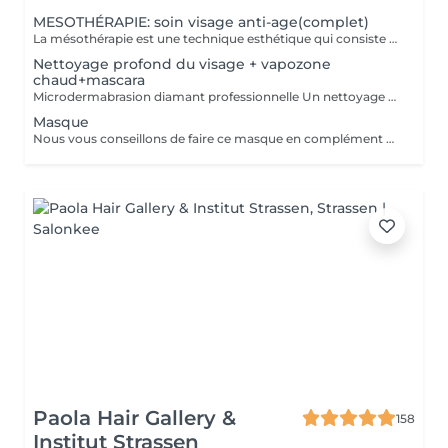
MESOTHÉRAPIE: soin visage anti-age(complet)
La mésothérapie est une technique esthétique qui consiste à injecter de petites quantités de substances actives (vitamines, minéraux, acide hyaluronique, etc.) directement dans les couches superficielles de la peau. Elle est utilisée pour améliorer l'aspect de la peau et stimuler la régénération cellulaire. Les Bienfaits de la Mésothérapie Hydratation intense et rajeunissement cutané Apporte un coup d'éclat immédiat à la peau. Réduit les rides et les ridules en stimulant la production de collagène et d'élastine. Hydrate en profondeur et améliore la texture de la peau. Traite les taches pigmentaires, les cicatrices d'acné et la rosacée. Aide à uniformiser le teint et à réduire les imperfections. Pourquoi Choisir la Mésothérapie ? Traitement peu invasif et pratiquement indolore. Effet naturel et progressif, sans chirurgie ni éviction sociale. Résultats visibles après quelques séances seulement. Un soin idéal pour retrouver une peau éclatante, un corps raffermi et une chevelure en pleine santé !
Nettoyage profond du visage + vapozone
chaud+mascara
Microdermabrasion diamant professionnelle Un nettoyage profond du visage grâce qui exfolient délicatement la couche superficielle de la peau, éliminant ainsi les cellules mortes et les impuretés. Ce processus est suivi d'une aspiration des particules exfoliées, garantissant une peau plus nette et plus éclatante. Pulvérisation de nano-chaleur : L'air chaud aide à ouvrir les pores, facilitant ainsi l'élimination des impuretés et optimisant l'absorption des soins appliqués par la suite. Recommandation : Nous conseillons d'appliquer un masque hydratant après ce traitement pour apaiser et nourrir la peau en profondeur. Idéal pour les adolescents souffrant d'acné, ce soin contribue à purifier la peau et à réduire les imperfections.
Masque
Nous vous conseillons de faire ce masque en complément des traitements visage.
Paola Hair Gallery &
158
Institut Strassen