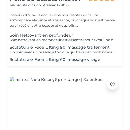
196, Route d’Arlon
Strassen L-8010
Depuis 2017, nous accueillons nos clientes dans une
atmosphère élégante et apaisante, ou chaque soin est pensé
pour révéler votre beauté et vous offri...
Soin Nettoyant en profondeur
Soin nettoyant en profondeur est essentiel pour avoir une belle peau. Effets: - Améliore la capacité de balance et de régulation de la peau (hydratatiin, sebum) - Augmente l'oxygénation de la peau et les échanges cellulaire - Entretien la régénération cellulaire - Sensation de fraicheur RESULTAT: La peau est frache, nette et éclatant
Sculpturale Face Lifting 90' massage traitement
Un Soin avec un massage tonique qui travail en profondeur les muscles de votre visage en interne et en externe. RESULTATS: - Rajeunissement naturel sans injections - Amélioration du tonus musculaire (fitness passif du visage) - Action drainage, detoxication - Enrichissement en oxygène - Amélioration de la microcirculation - Disparition de double menton - La peau devient plus lisse et plus élastique
Sculpturale Face Lifting 60' massage visage