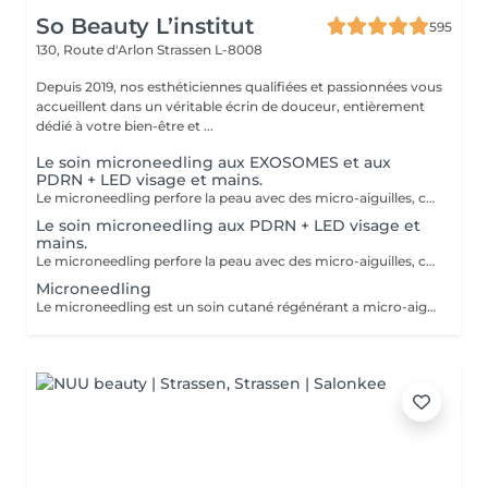
So Beauty L’institut
595
130, Route d'Arlon
Strassen L-8008
Depuis 2019, nos esthéticiennes qualifiées et passionnées vous
accueillent dans un véritable écrin de douceur, entièrement
dédié à votre bien-être et ...
Le soin microneedling aux EXOSOMES et aux
PDRN + LED visage et mains.
Le microneedling perfore la peau avec des micro-aiguilles, créant des micro-canaux qui permettent à un sérum actif (PDRN ou exosomes) de pénétrer en profondeur dans le derme. C'est ce qu'on appelle un soin « biostimulateur » : on ne remplit pas, on stimule la peau pour qu'elle se régénère elle-même. L'association des exosomes et du PDRN (Polydésoxyribonucléotide) est une révolution anti-âge. Il représente le protocole de régénération cutanée le plus avancé en médecine esthétique. Cette synergie permet de stimuler le renouvellement cellulaire de façon accélérée, d'atténuer les cicatrices et de lifter le teint sans chirurgie. C'est une synergie régénératrice puissante, ces deux actifs maximisent la réparation tissulaire et l'éclat du teint. Idéale pour les peaux: matures , avec des dommages solaires importants, des cicatrices, une perte de fermeté. Soin plus puissant que le PDRN . Pour optimiser les effets du soin, nous appliquerons la lumière LED sur le visage. Profitez, également, d'un traitement anti-âge à la lumière Led pour les mains.
Le soin microneedling aux PDRN + LED visage et
mains.
Le microneedling perfore la peau avec des micro-aiguilles, créant des micro-canaux qui permettent à un sérum actif (PDRN ou exosomes) de pénétrer en profondeur dans le derme. C'est ce qu'on appelle un soin « biostimulateur » : on ne remplit pas, on stimule la peau pour qu'elle se régénère elle-même. Tandis que le sérum PDRN pénètre profondément pour stimuler la réparation cellulaire, accélérer la cicatrisation et booster la production de collagène. Pour optimiser les effets du soin, nous appliquerons la lumière LED sur le visage. Profitez, également, d'un traitement anti-âge à la lumière Led pour les mains.
Microneedling
Le microneedling est un soin cutané régénérant a micro-aiguilles permettant de réduire les signes de l'âge et de raviver l'éclat de votre peau, il aide aussi a effacer les traces d'acné, les cicatrices. Un véritable soin qui resserre les pores dilatés , lisse la peau, estimes les rides et ridules grâce au sérum à l'acide hyaluronique. + LED visage et mains