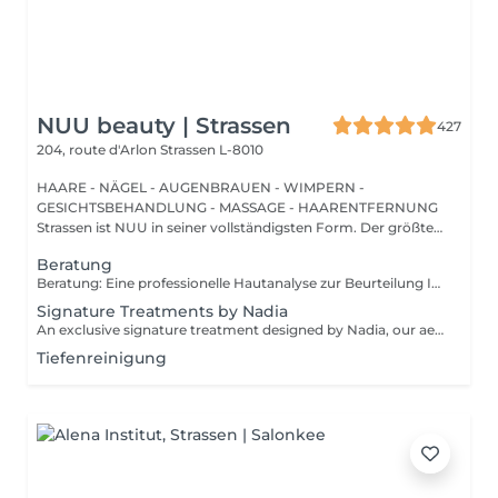
NUU beauty | Strassen
427
204, route d'Arlon
Strassen L-8010
HAARE - NÄGEL - AUGENBRAUEN - WIMPERN -
GESICHTSBEHANDLUNG - MASSAGE - HAARENTFERNUNG
Strassen ist NUU in seiner vollständigsten Form. Der größte
Sal...
Beratung
Beratung: Eine professionelle Hautanalyse zur Beurteilung Ihres Hautzustands, zur Besprechung Ihrer Hautbedürfnisse und zur Empfehlung der passenden Behandlungen sowie einer geeigneten Pflege für zu Hause. Beratung & Erste Behandlung: Eine professionelle Hautanalyse zur Beurteilung Ihres Hautzustands, zur Besprechung Ihrer Hautbedürfnisse und zur Empfehlung der passenden Behandlungen sowie einer geeigneten Pflege für zu Hause. Anschließend folgt eine individuell angepasste Behandlung, die auf die aktuellen Bedürfnisse Ihrer Haut abgestimmt ist. Der Preis hängt von der gewählten Behandlung ab.
Signature Treatments by Nadia
An exclusive signature treatment designed by Nadia, our aesthetician, for the delicate eye and neck area. It delivers intensive hydration and improves skin elasticity, helping to restore firmness, smoothness, and a visibly refreshed appearance. The treatment helps reduce the appearance of fine lines, provides a gentle brightening effect around the eyes, and creates a natural lifting result for a more rested and youthful look. Another combination is eye- and neck-intensive hydration with a full facial treatment. This combination is ideal for clients seeking full-face care and an instantly refreshed, healthy look.
Tiefenreinigung