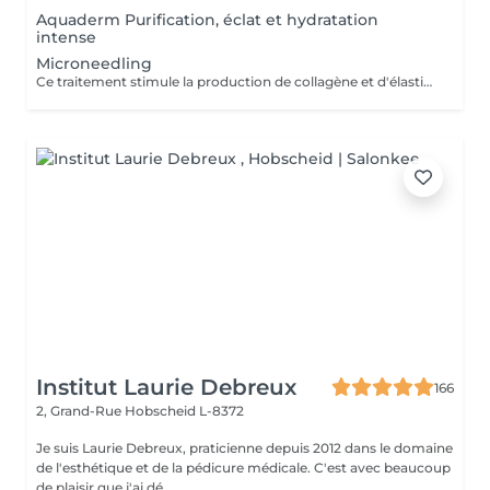
Aquaderm Purification, éclat et hydratation
intense
Microneedling
Ce traitement stimule la production de collagène et d'élastine grâce à de fines aiguilles, améliorant ainsi le teint, la fermeté et l'éclat de la peau. Son efficacité est décuplée lorsqu'il est associé à des substances régénératrices comme le PDRN , Les Cyto-Pep les Exosomes , qui favorisent la réparation tissulaire, l'hydratation et le renforcement de la peau. Même les jeunes de 20 à 30 ans peuvent bénéficier de ces traitements préventifs, appelés préjuvénition , pour conserver une peau ferme et élastique au fil du temps.
Institut Laurie Debreux
166
2, Grand-Rue
Hobscheid L-8372
Je suis Laurie Debreux, praticienne depuis 2012 dans le domaine
de l'esthétique et de la pédicure médicale. C'est avec beaucoup
de plaisir que j'ai dé...