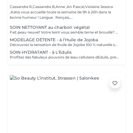
Cassandra R,Cassandra B,Anne ,An Pascal,Violaine Jessica
,Katia vous accueille toute la semaine de 9h à 20h dans la
bonne humeur ! Langue : français,...
SOIN NETTOYANT au charbon végétal
Fait peau neuve!! Votre teint vous semble terne et brouillé? vous ressentez le besoin de nettoyer votre peau ?.Ce soin nettoyant s'adresse à vous. Il permettra de traiter votre peau sans la décaper. Purifié et detoxifiie votre visage retrouve un teint unifié, frais et lumineux. Une vraie bouffée d'oxygène pour votre peau !! Idéal pour les peaux mixtes à Grasses
MODELAGE DÉTENTE - à l'Huile de Jojoba
Découvrez la sensation de lhuile de Jojoba 100 % naturelle sur votre peau. Nourrie, votre peau retrouve tout son confort. Libéré de ses tensions grâce aux mains habiles de notre esthéticienne, votre visage est détendu. Bénéfices : Nourrie, votre peau retrouve tout son confort.
SOIN HYDRATANT - à L'Edulis
Profitez des fabuleux pouvoirs de leau cellulaire dEdulis, précieuse source dhydratation continue. Après la brumisation du Sérum concentré en eau cellulaire, le Masque Crème ressourçant se transforme en une texture soyeuse qui fond sur votre peau sous le délicat modelage de notre esthéticienne. Bénéfices : Gorgée deau, votre peau retrouve douceur, souplesse et éclat. Retrouvez le confort dune peau hydratée en continu.