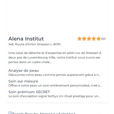
Alena Institut
331
148, Route d'Arlon
Strassen L-8010
Une oasis de détente et d'expertise en plein cur de Strassen À
deux pas de Luxembourg-Ville, notre institut vous ouvre ses
portes dans un cadre chale...
Analyse de peau
Découvrez votre peau comme jamais auparavant grâce à notre diagnostic cutané avancé. À l'aide d'un analyseur professionnel et de l'oeil expert de votre esthéticienne, nous évaluons différents paramètres essentiels tels que l'hydratation, le sébum, la profondeur des rides , l'état de votre barrière cutané et beaucoup d'autre mesures afin d'obtenir une vision précise de l'état de votre peau. Cette analyse nous permet de cibler vos besoins réels et de vous orienter vers les soins et les produits les plus adaptés pour optimiser vos résultats. Un véritable point de départ pour construire une routine beauté efficace et personnalisée. Diagnostic offert lorsqu'il est réalisé dans le cadre d'un soin ou à l'achat de produits.
Soin sur mesure
Offrez à votre peau un soin entièrement personnalisé, créé sur mesure par votre experte Sothys selon ses besoins du moment. Grâce à un analyseur professionnel et à l'il expert de votre esthéticienne, nous évaluons différents paramètres essentiels : hydratation, sébum, profondeur des rides, état de la barrière cutanée et bien d'autres mesures. Ce diagnostic précis permet d'identifier les besoins réels de votre peau et d'adapter chaque étape du soin : nettoyage profond, exfoliation ciblée, modelage expert, masque haute performance et sélection d'actifs Sothys selon votre objectif hydratation, éclat, apaisement, anti-âge ou pureté. Un seul soin, des milliers de possibilités, pour rééquilibrer votre peau et révéler un teint plus lumineux, plus lisse et plus uniforme dès la première séance. Un véritable point de départ pour construire une routine beauté efficace, avec des soins et des produits parfaitement adaptés à votre peau.
Soin prémium SECRET
Le soin d'exception signé Sothys Un rituel prestige pour une transformation visible de la peau et une expérience sensorielle incomparable. Ce soin d'exception combine des manoeuvres expertes Sothys, des textures nobles, un double modelage visage sur-mesure et un masque haute performance pour lisser, repulper et illuminer intensément la peau. Grâce à une séquence unique de gestes précis et enveloppants, le Rituel Secret offre un moment de lâcher-prise total et des résultats visibles dès la première séance : peau éclatante, lissée, revitalisée et profondément nourrie. Un soin rare, élégant, pensé pour les clientes exigeantes qui recherchent : - une expérience prémium, - des résultats anti-âge visibles rapidement, - un moment d'exception, hors du temps, réservé aux instituts experts Sothys.