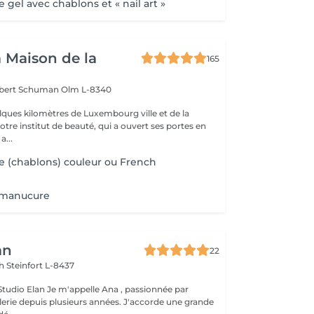
gel avec chablons et « nail art »
a Maison de la
165
obert Schuman
Olm L-8340
ques kilomètres de Luxembourg ville et de la
notre institut de beauté, qui a ouvert ses portes en
 Une a...
 (chablons) couleur ou French
 manucure
an
22
ch
Steinfort L-8437
lle Ana , passionnée par
glerie depuis plusieurs années. J'accorde une grande