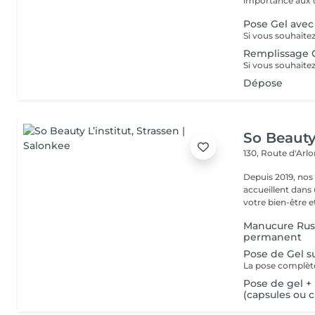
importance aux d
Pose Gel ave
Remplissage G
Dépose
So Beauty 
130, Route d'Arl
Depuis 2019, nos
accueillent dans
votre bien-être et 
Manucure Russ
permanent
Pose de Gel s
Pose de gel +
(capsules ou 