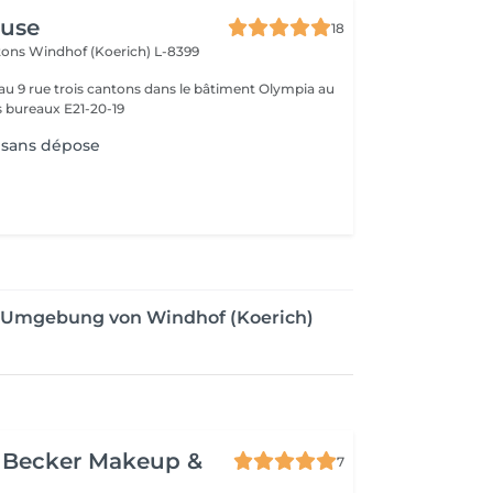
use
18
ntons
Windhof (Koerich) L-8399
 au 9 rue trois cantons dans le bâtiment Olympia au
s bureaux E21-20-19
 sans dépose
er Umgebung von Windhof (Koerich)
a Becker Makeup &
7