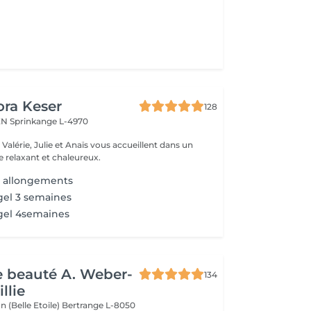
ora Keser
128
REN
Sprinkange L-4970
 relaxant et chaleureux.
 + allongements
gel 3 semaines
gel 4semaines
de beauté A. Weber-
134
llie
n (Belle Etoile)
Bertrange L-8050