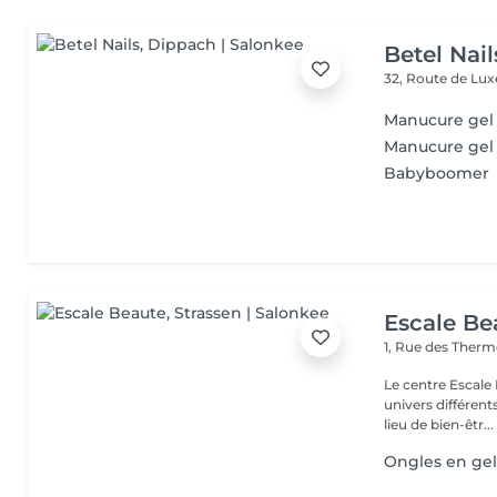
Betel Nail
32, Route de L
Manucure gel
Manucure gel
Babyboomer
Escale Be
1, Rue des Ther
Le centre Escale
univers différents. A l'étage, profitez d'une atmosphère rela
lieu de bien-êtr...
Ongles en ge