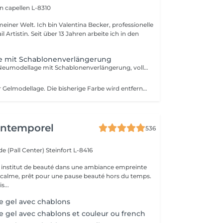
on
capellen L-8310
entina Becker, professionelle
 Jahren arbeite ich in den
 mit Schablonenverlängerung
Individuelle Gel-Neumodellage mit Schablonenverlängerung, vollständig nach Maß gefertigt. Diese Technik wird ohne Tips gearbeitet und ermöglicht stabile, elegante und natürlich wirkende Nägel in der gewünschten Länge und Form.
Erneuerung Ihrer Gelmodellage. Die bisherige Farbe wird entfernt, die Modellage und Länge bei Bedarf neu aufgebaut und anschließend mit einer neuen Farbe oder einem neuen Design nach Ihren Wünschen gestaltet.
'Intemporel
536
e (Pall Center)
Steinfort L-8416
 institut de beauté dans une ambiance empreinte
e calme, prêt pour une pause beauté hors du temps.
s...
e gel avec chablons
 gel avec chablons et couleur ou french