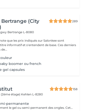
Bertrange (City
289
)
ongwy
Bertrange L-8080
note que les prix indiqués sur Salonkee sont
tre informatif et s'entendent de base. Ces derniers
 de...
couleur
baby boomer ou french
 gel capsules
titut
158
 (2ème étage)
Kehlen L-8280
emi-permanente
Retirer complétement le gel ou semi-permanent des ongles. Cette dépose est réalisée correctement pour éviter d'endommager la couche naturelle de l'ongle. Manucure pas prévue.