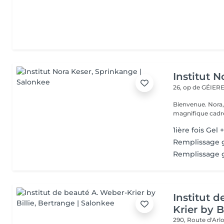
Institut N
26, op de GÉIE
Bienvenue. Nora, Valérie, Julie et Anaïs vous accueillent dans un
magnifique cadre
1ière fois Gel
Remplissage 
Remplissage 
Institut 
Krier by Bi
290, Route d'Arlo