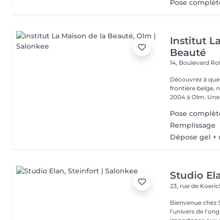
Pose complète 
Institut L
Beauté
14, Boulevard R
Découvrez à quel
frontière belge, 
2004 à Olm.
Pose complète
Remplissage
Dépose gel +
Studio El
23, rue de Koeri
Bienvenue chez Studio Elan Je m'appe
l'univers de l'on