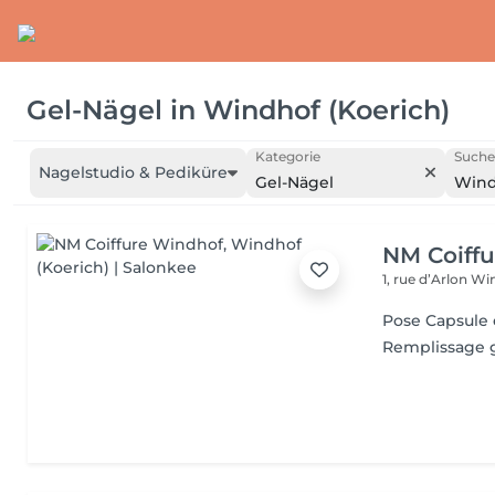
Gel-Nägel
in
Windhof (Koerich)
Kategorie
Suche
Nagelstudio & Pediküre
Gel-Nägel
Wind
NM Coiff
1, rue d’Arlon
Win
Pose Capsule 
Remplissage g