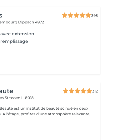
s
395
uxembourg
Dippach 4972
 avec extension
 remplissage
aute
312
mes
Strassen L-8018
 Beauté est un institut de beauté scindé en deux
xante,
l