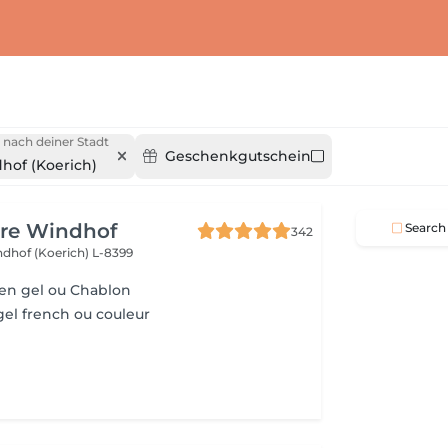
 nach deiner Stadt
Geschenkgutschein
hof (Koerich)
ure Windhof
Search
342
dhof (Koerich) L-8399
en gel ou Chablon
el french ou couleur