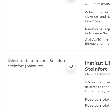
69, , Route d'Arl
Willkommen in meiner Welt. Ich bin Val
Make-up- und Nail Artistin. Seit über 13
Bereichen Fi...
Neumodellage
Gel-Auffüllen
Institut L
Steinfort
2A, Rue Ermesind
Découvrez notre
de sérénité et d
L'Intemporel, troi
Pose complèt
Pose complète