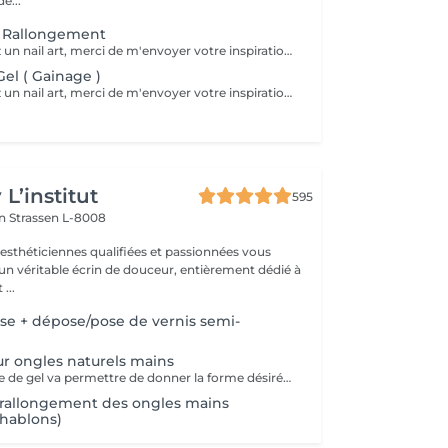
é...
c Rallongement
Si vous souhaitez un nail art, merci de m'envoyer votre inspiration avant de réserver le rendez-vous. Chaque design demande un temps différent, je dois donc adapter le créneau en conséquence. Sans le temps prévu lors de la réservation, je ne pourrai malheureusement pas réaliser de nail art le jour du rendez-vous. Merci de votre compréhension !
el ( Gainage )
Si vous souhaitez un nail art, merci de m'envoyer votre inspiration avant de réserver le rendez-vous. Chaque design demande un temps différent, je dois donc adapter le créneau en conséquence. Sans le temps prévu lors de la réservation, je ne pourrai malheureusement pas réaliser de nail art le jour du rendez-vous. Merci de votre compréhension !
L’institut
595
on
Strassen L-8008
 esthéticiennes qualifiées et passionnées vous
 un véritable écrin de douceur, entièrement dédié à
...
e + dépose/pose de vernis semi-
ur ongles naturels mains
La pose complète de gel va permettre de donner la forme désirée en rallongeant (ou pas) les ongles (préalablement préparés) soit par la technique du chablon (rallongement au gel) soit par les capsules. Ensuite vient la pose du gel qui sera façonné et enfin la pose de la couleur ou de la French.
 rallongement des ongles mains
chablons)