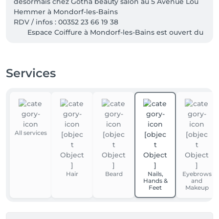
désormais chez Gotha beauty salon au 5 Avenue Lou 
Hemmer à Mondorf-les-Bains 

RDV / infos : 00352 23 66 19 38                                            
       Espace Coiffure à Mondorf-les-Bains est ouvert du 
mardi au samedi avec ou sans rendez-vous.      Dans 
notre salon nous pratiquons plusieurs langues: 
Luxembourgeois 🇱🇺 Français 🇫🇷 Allemand 🇩🇪 
Services
Anglais 🇬🇧
All services
Hair
Beard
Nails,
Eyebrows
Hands &
and
Feet
Makeup