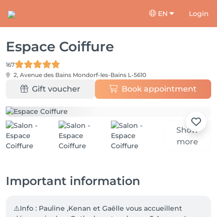
EN
Login
Espace Coiffure
167
2, Avenue des Bains
Mondorf-les-Bains L-5610
Gift voucher
Book appointment
Show
more
Important information
⚠️Info : Pauline ,Kenan et Gaëlle vous accueillent 