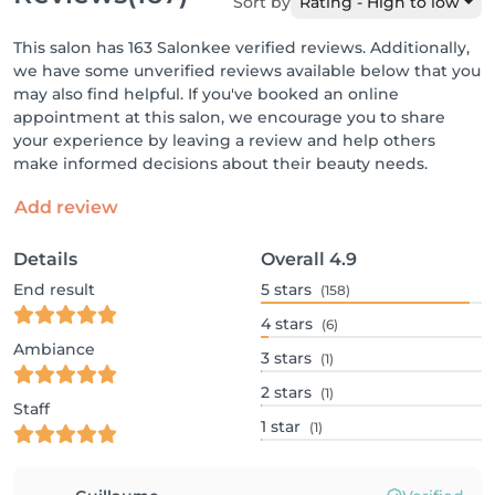
Sort by
Rating - High to low
This salon has 163 Salonkee verified reviews. Additionally,
we have some unverified reviews available below that you
may also find helpful. If you've booked an online
appointment at this salon, we encourage you to share
your experience by leaving a review and help others
make informed decisions about their beauty needs.
Add review
Details
Overall
4.9
End result
5
stars
(158)
4
stars
(6)
Ambiance
3
stars
(1)
2
stars
(1)
Staff
1
star
(1)