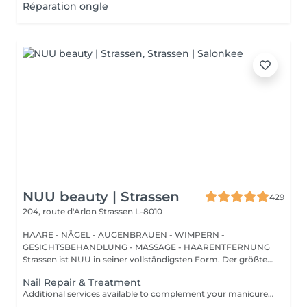
Réparation ongle
NUU beauty | Strassen
429
204, route d'Arlon
Strassen L-8010
HAARE - NÄGEL - AUGENBRAUEN - WIMPERN -
GESICHTSBEHANDLUNG - MASSAGE - HAARENTFERNUNG
Strassen ist NUU in seiner vollständigsten Form. Der größte
Sal...
Nail Repair & Treatment
Additional services available to complement your manicure or as standalone treatments. Nail Repair per nail (during service) Minor repair of a single nail (small crack, local damage or broken nail). This option can be added multiple times if more than one nail requires repair. Charged at 3€ per nail for Manicure with Gel Polish services. Nail Repair per nail (walk-in) Repair of one nail without manicure or polish application. Suitable for clients booking a repair only. Onycholysis Treatment per nail Targeted care for nails affected by onycholysis. Performed without polish to support healthy nail recovery. IBX Nail Repair System Professional nail treatment designed to strengthen and restore natural nails. Can be booked alone or combined with gel removal for deeper repair. Gel Polish Removal Gentle and careful removal of gel polish.