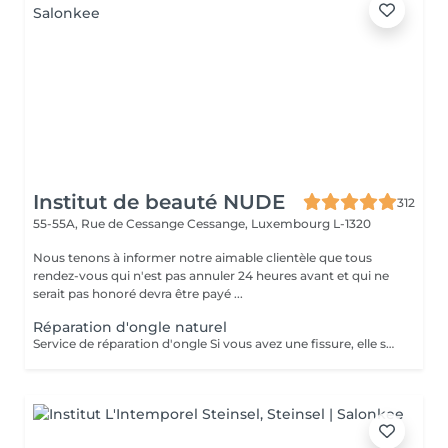
Institut de beauté NUDE
312
55-55A, Rue de Cessange
Cessange, Luxembourg L-1320
Nous tenons à informer notre aimable clientèle que tous
rendez-vous qui n'est pas annuler 24 heures avant et qui ne
serait pas honoré devra être payé ...
Réparation d'ongle naturel
Service de réparation d'ongle Si vous avez une fissure, elle sera simplement scellée. Si un petit coin de l'ongle manque, il peut être restauré. Cependant, si une extension complète de l'ongle est nécessaire, cela relève d'une autre prestation. Ce service de réparation inclut uniquement la correction des fissures ou la restauration de petits dommages et ne concerne pas les extensions d'ongles.