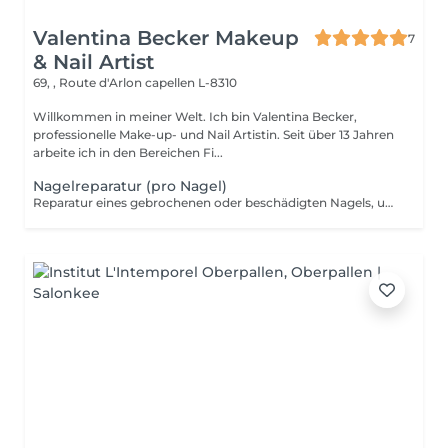
Valentina Becker Makeup
7
& Nail Artist
69, , Route d'Arlon
capellen L-8310
Willkommen in meiner Welt. Ich bin Valentina Becker,
professionelle Make-up- und Nail Artistin. Seit über 13 Jahren
arbeite ich in den Bereichen Fi...
Nagelreparatur (pro Nagel)
Reparatur eines gebrochenen oder beschädigten Nagels, um Stabilität und ein gepflegtes Erscheinungsbild wiederherzustellen. Preis pro Nagel. Innerhalb von 7 Tagen nach Ihrem Termin kostenlos. Ab dem 8. Tag wird die Reparatur berechnet.