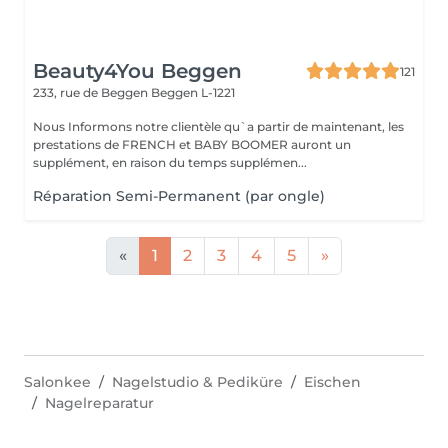
Beauty4You Beggen
121
233, rue de Beggen
Beggen L-1221
Nous Informons notre clientèle qu`a partir de maintenant, les
prestations de FRENCH et BABY BOOMER auront un
supplément, en raison du temps supplémen...
Réparation Semi-Permanent (par ongle)
«
1
2
3
4
5
»
Salonkee
Nagelstudio & Pediküre
Eischen
Nagelreparatur