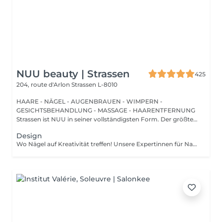
NUU beauty | Strassen
425
204, route d'Arlon
Strassen L-8010
HAARE - NÄGEL - AUGENBRAUEN - WIMPERN -
GESICHTSBEHANDLUNG - MASSAGE - HAARENTFERNUNG
Strassen ist NUU in seiner vollständigsten Form. Der größte
Sal...
Design
Wo Nägel auf Kreativität treffen! Unsere Expertinnen für Nagelkunst gestalten designs jeder komplexität und erwecken Ihre Vision mit Präzision und Kunstfertigkeit zum Leben. Ob Sie von einer Klassischen french-manicure, Einem schicken verlauf oder filigranen zeichnungen auf einzelnen Nägeln träumen Wir setzen Ihre Wünsche um. Für Eine makellose french-manicure, faszinierenden cat-eye-effekt, atemberaubendes chrom-puder oder eleganten baby-boomer-verlauf sorgen Wir dafür, dass jeder nagel Ein echtes kunstwerk wird. bevorzugen Sie ein einzigartiges design auf nur wenigen Nägeln? Kein Problem! Sie können Ihr design ganz individuell anpassen und einen einzigartigen look kreieren, der genauso individuell ist wie sie. Lassen Sie Ihre Nägel Ihren stil sprechen!