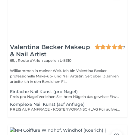
Valentina Becker Makeup
7
& Nail Artist
69, , Route d'Arlon
capellen L-8310
Willkommen in meiner Welt. Ich bin Valentina Becker,
professionelle Make-up- und Nail Artistin. Seit über 13 Jahren
arbeite ich in den Bereichen Fi...
Einfache Nail Kunst (pro Nagel)
Preis pro Nagel Verleihen Sie Ihren Nägeln das gewisse Etwas mit dezenten und eleganten Nail-Art-Details. Kleine handgemalte Motive, Strasssteine, Glitzer, Effekte oder feine Verzierungen auf einem oder mehreren Nägeln...
Komplexe Nail Kunst (auf Anfrage)
PREIS AUF ANFRAGE - KOSTENVORANSCHLAG Für aufwendige, individuelle Designs, detailreiche handgemalte Motive, 3D-Effekte, Inlays oder kunstvolle Verzierungen.