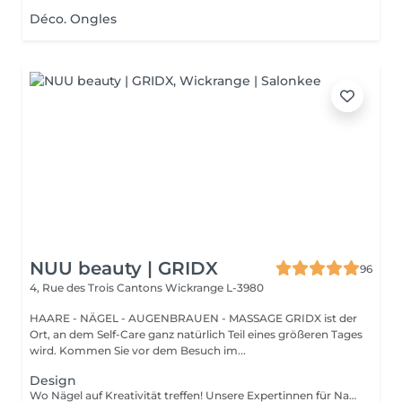
Déco. Ongles
NUU beauty | GRIDX
96
4, Rue des Trois Cantons
Wickrange L-3980
HAARE - NÄGEL - AUGENBRAUEN - MASSAGE GRIDX ist der
Ort, an dem Self-Care ganz natürlich Teil eines größeren Tages
wird. Kommen Sie vor dem Besuch im...
Design
Wo Nägel auf Kreativität treffen! Unsere Expertinnen für Nagelkunst gestalten designs jeder komplexität und erwecken Ihre Vision mit Präzision und Kunstfertigkeit zum Leben. Ob Sie von einer Klassischen french-manicure, Einem schicken verlauf oder filigranen zeichnungen auf einzelnen Nägeln träumen Wir setzen Ihre Wünsche um. Für Eine makellose french-manicure, faszinierenden cat-eye-effekt, atemberaubendes chrom-puder oder eleganten baby-boomer-verlauf sorgen Wir dafür, dass jeder nagel Ein echtes kunstwerk wird. bevorzugen Sie ein einzigartiges design auf nur wenigen Nägeln? Kein Problem! Sie können Ihr design ganz individuell anpassen und einen einzigartigen look kreieren, der genauso individuell ist wie sie. Lassen Sie Ihre Nägel Ihren stil sprechen!