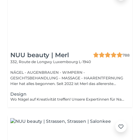
NUU beauty | Merl
788
332, Route de Longwy
Luxembourg L-1940
NÄGEL - AUGENBRAUEN - WIMPERN -
GESICHTSBEHANDLUNG - MASSAGE - HAARENTFERNUNG
Hier hat alles begonnen. Seit 2022 ist Merl das allererste
Zuhause der ...
Design
Wo Nägel auf Kreativität treffen! Unsere Expertinnen für Nagelkunst gestalten designs jeder komplexität und erwecken Ihre Vision mit Präzision und Kunstfertigkeit zum Leben. Ob Sie von einer Klassischen french-manicure, Einem schicken verlauf oder filigranen zeichnungen auf einzelnen Nägeln träumen Wir setzen Ihre Wünsche um. Für Eine makellose french-manicure, faszinierenden cat-eye-effekt, atemberaubendes chrom-puder oder eleganten baby-boomer-verlauf sorgen Wir dafür, dass jeder nagel Ein echtes kunstwerk wird. bevorzugen Sie ein einzigartiges design auf nur wenigen Nägeln? Kein Problem! Sie können Ihr design ganz individuell anpassen und einen einzigartigen look kreieren, der genauso individuell ist wie sie. Lassen Sie Ihre Nägel Ihren stil sprechen!