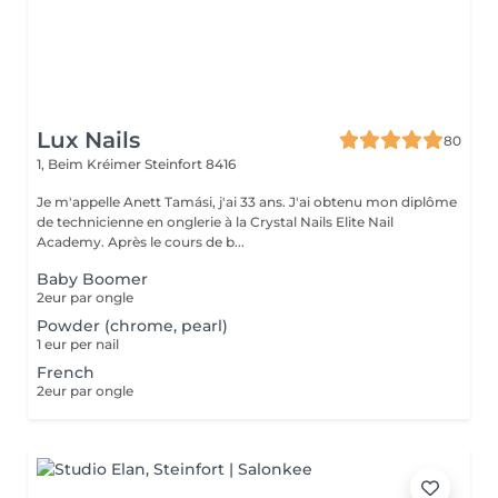
Lux Nails
80
1, Beim Kréimer
Steinfort 8416
Je m'appelle Anett Tamási, j'ai 33 ans. J'ai obtenu mon diplôme
de technicienne en onglerie à la Crystal Nails Elite Nail
Academy. Après le cours de b...
Baby Boomer
2eur par ongle
Powder (chrome, pearl)
1 eur per nail
French
2eur par ongle