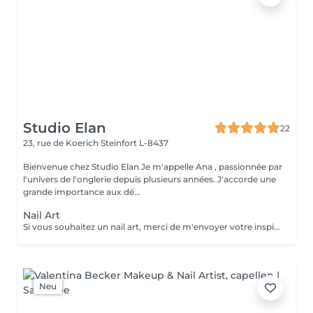
Studio Elan
22
23, rue de Koerich
Steinfort L-8437
Bienvenue chez Studio Elan Je m'appelle Ana , passionnée par
l'univers de l'onglerie depuis plusieurs années. J'accorde une
grande importance aux dé...
Nail Art
Si vous souhaitez un nail art, merci de m'envoyer votre inspiration avant de réserver le rendez-vous. Chaque design demande un temps différent, je dois donc adapter le créneau en conséquence. Sans le temps prévu lors de la réservation, je ne pourrai malheureusement pas réaliser de nail art le jour du rendez-vous. Merci de votre compréhension !
Neu