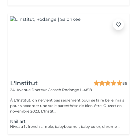
L'Institut
86
24, Avenue Docteur Gaasch
Rodange L-4818
À L'Institut, on ne vient pas seulement pour se faire belle, mais
pour s'accorder une vraie parenthèse de bien-être. Ouvert en
novembre 2023, L'Instit...
Nail art
Niveau 1 : french simple, babyboomer, baby color, chrome uni, effet marbre, feuille d'or, nail art graphique une couleur, strass simple, effet bloom Niveau 2 : effet pull, incrustations de paillettes, dégradé 2 couleurs, strass complexe, effet turtoise, nail art graphique 2 couleurs. Niveau 3 : french reverse, french revisitée, 3D chrome, combinaison nail art, 3D sculp Niveau 4 : sur devis