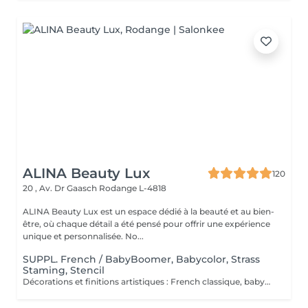
ALINA Beauty Lux
120
20 , Av. Dr Gaasch
Rodange L-4818
ALINA Beauty Lux est un espace dédié à la beauté et au bien-
être, où chaque détail a été pensé pour offrir une expérience
unique et personnalisée. No...
SUPPL. French / BabyBoomer, Babycolor, Strass
Staming, Stencil
Décorations et finitions artistiques : French classique, babyboomer, dégradés de couleur, strass, effets chrome, stamping ou stencil. Ces prestations sont des suppléments optionnels, à ajouter au moment de la prise de rendez-vous ou directement au salon selon le choix final de la cliente. Le tarif peut varier selon la complexité du design ou le nombre d'ongles décorés.