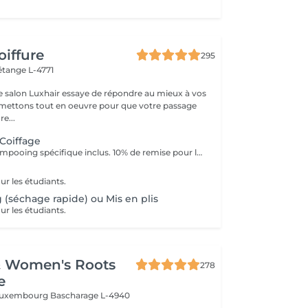
oiffure
295
étange L-4771
e salon Luxhair essaye de répondre au mieux à vos
e...
 Coiffage
Diagnostic & Shampooing spécifique inclus. 10% de remise pour les étudiants (surr présentation d'un justificatif).
ur les étudiants.
 (séchage rapide) ou Mis en plis
ur les étudiants.
& Women's Roots
278
e
 Luxembourg
Bascharage L-4940