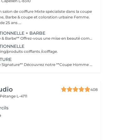
n
Capellen L-8310
alon de coiffure Mixte spécialiste dans la coupe
 Barbe & coupe et coloration urbaine Femme.
e 25 ans ...
TIONNELLE + BARBE
**Coupe Homme & Barbe** Offrez-vous une mise en beauté complète avec notre service **Coupe Homme & Barbe**, conçu pour les hommes qui souhaitent un style parfaitement maîtrisé de la tête à la barbe. La prestation débute par une **consultation personnalisée** afin de définir la coupe et la forme de barbe qui mettront le mieux en valeur votre visage. Nos experts réalisent ensuite une **coupe de cheveux précise et structurée**, suivie d'un **travail minutieux de la barbe** : taille, définition des contours et mise en forme pour un rendu propre et harmonieux. Le service se termine par un **coiffage professionnel et une finition barbe soignée** pour un résultat net, élégant et durable. L'alliance parfaite entre coupe et barbe pour un look soigné, moderne et parfaitement équilibré.
TIONNELLE
g/produits coiffants /coiffage.
ATURE
**Coupe Homme Signature** Découvrez notre **Coupe Homme Signature**, un service premium pensé pour les hommes qui recherchent plus qu'une simple coupe : une véritable expérience de style. Chaque rendez-vous débute par une **consultation personnalisée** afin d'analyser la forme de votre visage, la nature de vos cheveux et votre style de vie. Nos experts réalisent ensuite une coupe précise et parfaitement structurée, travaillée dans les moindres détails pour un résultat élégant, moderne et durable. La prestation se termine par un **coiffage professionnel avec des produits haut de gamme**, pour sublimer votre coupe et vous offrir une finition impeccable. Un moment de soin et de précision dédié aux hommes exigeants qui souhaitent afficher un style soigné et distingué.
udio
408
Pétange L-4711
cils
e