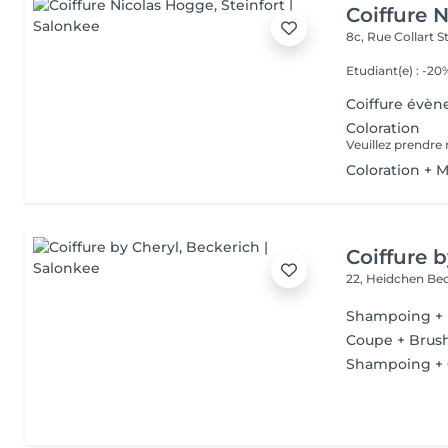
Coiffure 
8c, Rue Collart
S
Etudiant(e) : -20
Coiffure évèn
Coloration
Coloration + 
Coiffure 
22, Heidchen
Bec
Shampoing + 
Coupe + Brus
Shampoing + C