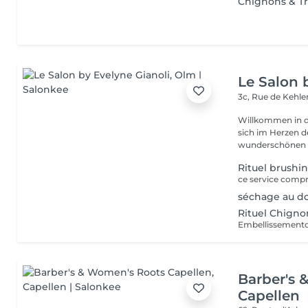
Chignons & T
Le Salon 
3c, Rue de Kehl
Willkommen in d
sich im Herzen der Natur befi
wunderschönen Sa
Rituel brushi
séchage au do
Rituel Chigno
Barber's 
Capellen