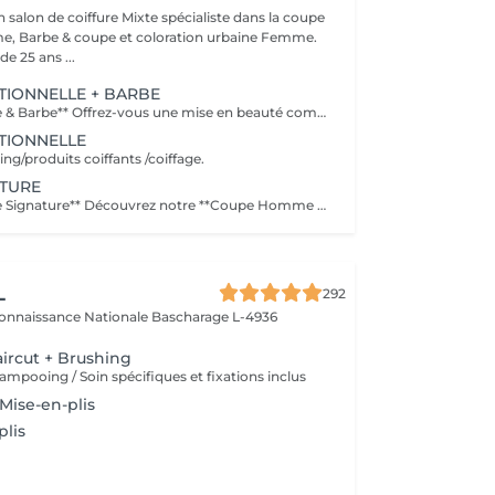
alon de coiffure Mixte spécialiste dans la coupe
 Barbe & coupe et coloration urbaine Femme.
e 25 ans ...
TIONNELLE + BARBE
**Coupe Homme & Barbe** Offrez-vous une mise en beauté complète avec notre service **Coupe Homme & Barbe**, conçu pour les hommes qui souhaitent un style parfaitement maîtrisé de la tête à la barbe. La prestation débute par une **consultation personnalisée** afin de définir la coupe et la forme de barbe qui mettront le mieux en valeur votre visage. Nos experts réalisent ensuite une **coupe de cheveux précise et structurée**, suivie d'un **travail minutieux de la barbe** : taille, définition des contours et mise en forme pour un rendu propre et harmonieux. Le service se termine par un **coiffage professionnel et une finition barbe soignée** pour un résultat net, élégant et durable. L'alliance parfaite entre coupe et barbe pour un look soigné, moderne et parfaitement équilibré.
TIONNELLE
g/produits coiffants /coiffage.
ATURE
**Coupe Homme Signature** Découvrez notre **Coupe Homme Signature**, un service premium pensé pour les hommes qui recherchent plus qu'une simple coupe : une véritable expérience de style. Chaque rendez-vous débute par une **consultation personnalisée** afin d'analyser la forme de votre visage, la nature de vos cheveux et votre style de vie. Nos experts réalisent ensuite une coupe précise et parfaitement structurée, travaillée dans les moindres détails pour un résultat élégant, moderne et durable. La prestation se termine par un **coiffage professionnel avec des produits haut de gamme**, pour sublimer votre coupe et vous offrir une finition impeccable. Un moment de soin et de précision dédié aux hommes exigeants qui souhaitent afficher un style soigné et distingué.
L
292
connaissance Nationale
Bascharage L-4936
ircut + Brushing
ampooing / Soin spécifiques et fixations inclus
Mise-en-plis
plis