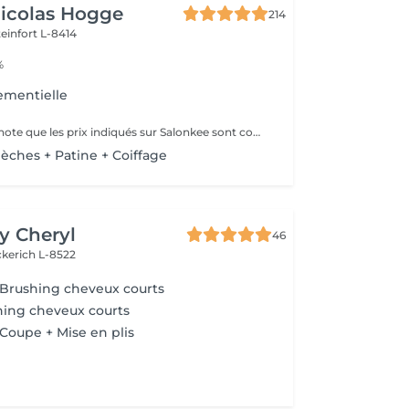
Nicolas Hogge
214
teinfort L-8414
%
ementielle
Veuillez prendre note que les prix indiqués sur Salonkee sont communiqués à titre informatif et s'entendent de base. Ces derniers sont susceptibles de varier selon le diagnostic réalisé à votre arrivée au salon et l'expertise du professionnel à qui vous confiez votre beauté. Dans tous les cas, un devis précis vous sera proposé et toutes réalisations de prestations seront effectuées avec votre accord. Un grand merci d'avance pour votre compréhension. Au plaisir de vous revoir très vite.
Mèches + Patine + Coiffage
by Cheryl
46
kerich L-8522
Brushing cheveux courts
hing cheveux courts
oupe + Mise en plis