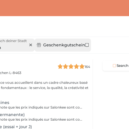
ch deiner Stadt
Geschenkgutschein
n
Search
164
schen L-8463
nce vous accueillent dans un cadre chaleureux basé
fondamentaux : le service, la qualité, la créativité et
cines
Veuillez prendre note que les prix indiqués sur Salonkee sont communiqués à titre informatif et s'entendent de base. Ces derniers sont susceptibles de varier selon le diagnostic réalisé à votre arrivée au salon et l'expertise du professionnel à qui vous confiez votre beauté. Dans tous les cas, un devis précis vous sera proposé et toutes réalisations de prestations seront effectuées avec votre accord. Un grand merci d'avance pour votre compréhension. Au plaisir de vous recevoir très vite.
permanente)
Veuillez prendre note que les prix indiqués sur Salonkee sont communiqués à titre informatif et s'entendent de base. Ces derniers sont susceptibles de varier selon le diagnostic réalisé à votre arrivée au salon et l'expertise du professionnel à qui vous confiez votre beauté. Dans tous les cas, un devis précis vous sera proposé et toutes réalisations de prestations seront effectuées avec votre accord. Un grand merci d'avance pour votre compréhension. Au plaisir de vous recevoir très vite.
 (essai + jour J)