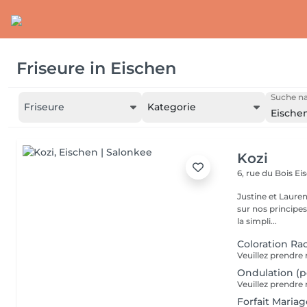
Friseure
in
Eischen
Suche na
Friseure
Kategorie
Eische
Kozi
6, rue du Bois
Ei
Justine et Laure
sur nos principes 
la simpli...
Coloration Ra
Ondulation (
Forfait Mariage