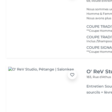
69, Route d'Arlo
Nous sommes un s
Homme & Femme,
Nous avons plus d
COUPE TRADI
COUPE TRADI
Inclus /Shampooin
COUPE SIGN
O' ReV St
183, Rue d'Athus
Entretien Sour
sourcils + lèvr