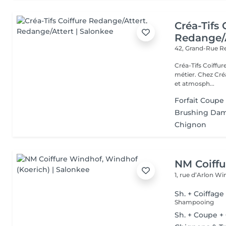
Créa-Tifs 
Redange/A
42, Grand-Rue
R
Créa-Tifs Coiffure L'élégance, le soin et l'humain au cur de n
métier. Chez Créa
et atmosph...
Forfait Coup
Brushing Da
Chignon
NM Coiff
1, rue d’Arlon
Win
Sh. + Coiffage
Shampooing
Sh. + Coupe +