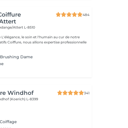
Coiffure
484
ttert
edange/Attert L-8510
otre
tifs Coiffure, nous allions expertise professionnelle
e Brushing Dame
me
ure Windhof
341
dhof (Koerich) L-8399
 Coiffage