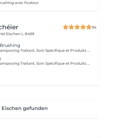
Brushing avec fixateur
chéier
94
chel
Eischen L-8469
 Brushing
Diagnostique, Shampooing Traitant, Soin Spécifique et Produits Coiffants inclus
g
Diagnostique, Shampooing Traitant, Soin Spécifique et Produits Coiffants inclus
n Eischen gefunden