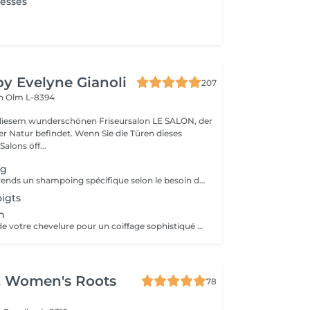
resses
by Evelyne Gianoli
207
en
Olm L-8394
iesem wunderschönen Friseursalon LE SALON, der
ndet. Wenn Sie die Türen dieses
lons öff...
ng
ce service comprends un shampoing spécifique selon le besoin de votre cheveu et votre cuir chevelu * le soin ou masque n est pas compris
igts
n
Embellissementde votre chevelure pour un coiffage sophistiqué et personnalisé pour un événement spécial
& Women's Roots
78