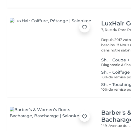
LuxHair C
7, Rue du Parc
P
Depuis 2017 votr
besoins !!!! Nous mettons tout en oeuvre pour que votre passage
dans notre salon r
Sh. + Coupe +
Sh. + Coiffage
10% de remise po
Sh. + Touching
10% de remise po
Barber's 
Bacharag
149, Avenue du