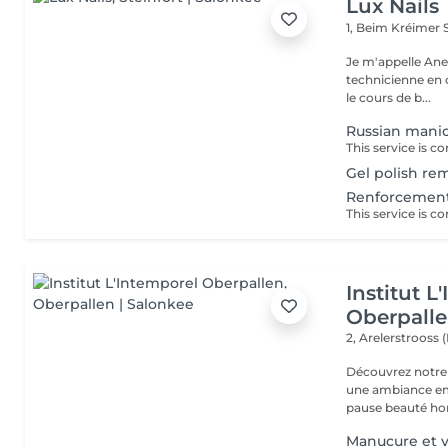
Lux Nails
1, Beim Kréimer
Je m'appelle Ane
technicienne en o
le cours de b...
Russian manicu
Gel polish re
Renforcement
Institut L
Oberpall
2, Arelerstrooss 
Découvrez notre 
une ambiance emp
pause beauté hor
Manucure et v