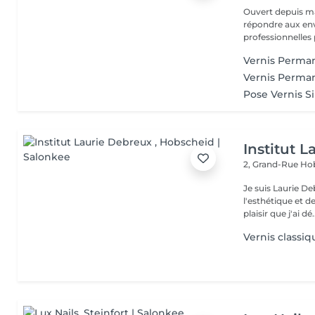
Ouvert depuis ma
répondre aux env
professionnelles 
Vernis Perm
Vernis Perm
Pose Vernis S
Institut 
2, Grand-Rue
Hob
Je suis Laurie D
l'esthétique et 
plaisir que j'ai dé.
Vernis classiq