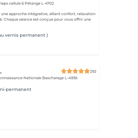
ieps cellule 6
Pétange L-4702
ne approche intégrative, alliant confort, relaxation
ité. Chaque séance est conçue pour vous offrir une
 au vernis permanent )
L
292
connaissance Nationale
Bascharage L-4936
emi-permanent