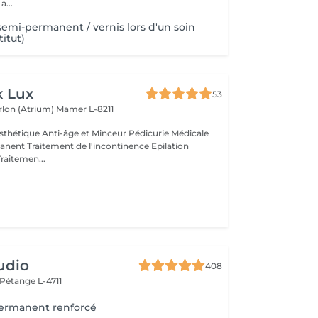
 Une a...
 semi-permanent / vernis lors d'un soin
titut)
x Lux
53
rlon (Atrium)
Mamer L-8211
thétique Anti-âge et Minceur Pédicurie Médicale
nent Traitement de l'incontinence Epilation
Traitemen...
udio
408
Pétange L-4711
permanent renforcé