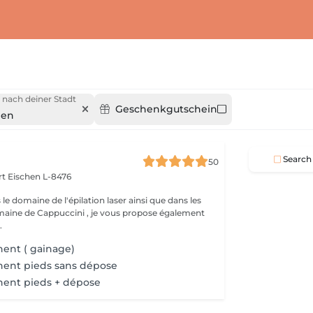
 nach deiner Stadt
Geschenkgutschein
hen
Search
50
rt
Eischen L-8476
 le domaine de l'épilation laser ainsi que dans les
maine de Cappuccini , je vous propose également
.
ent ( gainage)
nent pieds sans dépose
nent pieds + dépose