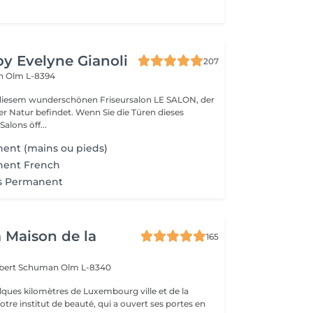
by Evelyne Gianoli
207
en
Olm L-8394
iesem wunderschönen Friseursalon LE SALON, der
ndet. Wenn Sie die Türen dieses
lons öff...
ent (mains ou pieds)
nent French
s Permanent
a Maison de la
165
obert Schuman
Olm L-8340
ques kilomètres de Luxembourg ville et de la
notre institut de beauté, qui a ouvert ses portes en