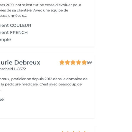
rs 2019, notre institut ne cesse d'évoluer pour
ies de sa clientèle. Avec une équipe de
passionnées e...
anent COULEUR
anent FRENCH
imple
Laurie Debreux
166
scheid L-8372
ebreux, praticienne depuis 2012 dans le domaine de
de la pédicure médicale. C'est avec beaucoup de
..
ue