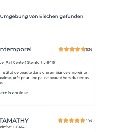
er Umgebung von Eischen gefunden
'Intemporel
536
e (Pall Center)
Steinfort L-8416
 institut de beauté dans une ambiance empreinte
e calme, prêt pour une pause beauté hors du temps.
s...
ernis couleur
 TAMATHY
204
teinfort L-8414