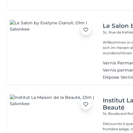
Le Salon 
3c, Rue de Kehl
Willkommen in d
sich im Herzen der Natur befi
wunderschönen Sa
Vernis Perman
Vernis perma
Dépose Verni
Institut L
Beauté
14, Boulevard R
Découvrez à quel
frontière belge, 