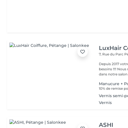
LuxHair C
7, Rue du Parc
P
Depuis 2017 votr
besoins !!!! Nous mettons tout en oeuvre pour que votre passage
dans notre salon r
Manucure + Po
10% de remise po
Vernis semi-
Vernis
ASHI