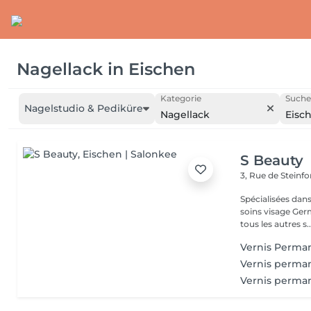
Nagellack
in
Eischen
Kategorie
Suche
Nagelstudio & Pediküre
Nagellack
Eisc
S Beauty
3, Rue de Steinfo
Spécialisées dans
soins visage Ger
tous les autres s..
Vernis Perman
Vernis perma
Vernis perma