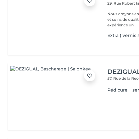
29, Rue Robert kr
Nous croyons en u
et soins de qual
expérience un...
Extra ( vernis
DEZIGUA
57, Rue de la Re
Pédicure + s