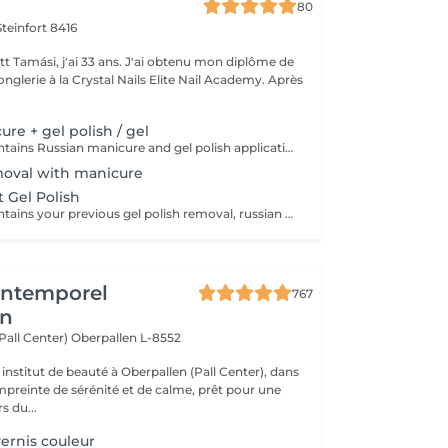
80
Steinfort 8416
tt Tamási, j'ai 33 ans. J'ai obtenu mon diplôme de
nglerie à la Crystal Nails Elite Nail Academy. Après
re + gel polish / gel
This service is contains Russian manicure and gel polish application, but doesn't contains your previous gel polish removal. The gel polish technique is a long-lasting varnish. During the process I apply material to your natural nails and cured in a led lamp. Your nails will be flawless, durable and strong for 3-4 weeks, without being thick. I recommend it for sizes xs, s, m. The result is perfect surface, strong nails, even in the case of weak and chipping nails. We can hide nail defects with this technique. Your nails and your entire hand will be graceful and beautiful.
moval with manicure
 Gel Polish
This service is contains your previous gel polish removal, russian manicure and a new gel polish application. The gel polish technique is a long-lasting varnish. During the process I apply material to your natural nails and cured in a led lamp. Your nails will be flawless, durable and strong for 3-4 weeks, without being thick. I recommend it for sizes xs, s, m. The result is perfect surface, strong nails, even in the case of weak and chipping nails. We can hide nail defects with this technique. Your nails and your entire hand will be graceful and beautiful.
'Intemporel
767
en
(Pall Center)
Oberpallen L-8552
institut de beauté à Oberpallen (Pall Center), dans
reinte de sérénité et de calme, prêt pour une
s du...
ernis couleur