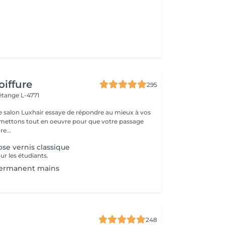
oiffure
295
étange L-4771
e salon Luxhair essaye de répondre au mieux à vos
e...
se vernis classique
ur les étudiants.
permanent mains
248