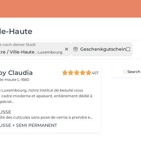
lle-Haute
 nach deiner Stadt
Geschenkgutschein
re / Ville-Haute
,
Luxembourg
 by Claudia
Search
457
lle-Haute L-1660
e Luxembourg, notre institut de beauté vous
n cadre moderne et apaisant, entièrement dédié à
re bien-être. Spécial...
USSE
Retrait de la totalité des cuticules sans pose de vernis à prendre en plus
SSE + SEMI PERMANENT