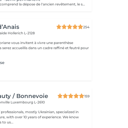
Cette prestation comprend la dépose de l'ancien revêtement, le soin des cuticules, le travail des contours de l'ongle, la préparation de la plaque ongulaire et l'application d'un nouveau vernis semi-permanent. Afin de conserver un résultat soigné et durable, un remplissage est recommandé toutes les 2,5 à 3 semaines.
d’Anais
254
laïde
Hollerich L-2128
oriane vous invitent à vivre une parenthèse
se
uty / Bonnevoie
159
onville
Luxembourg L-2610
professionals, mostly Ukrainian, specialized in
 with over 10 years of experience. We know
to us...