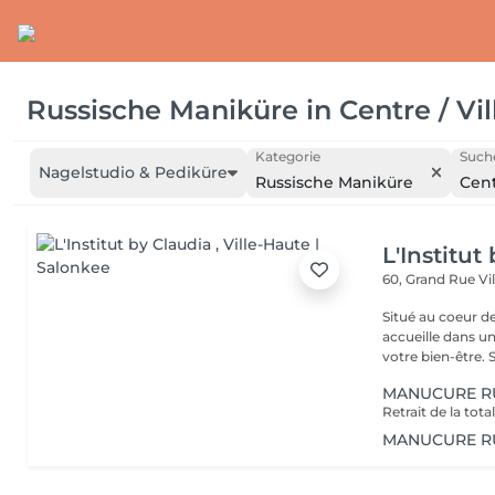
Russische Maniküre
in
Centre / Vi
Kategorie
Suche
Nagelstudio & Pediküre
Russische Maniküre
Cent
L'Institut
60, Grand Rue
Vi
Situé au coeur d
accueille dans u
vot
MANUCURE R
MANUCURE RU