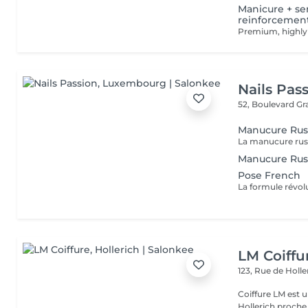
Manicure + se
reinforcement 
Nails Pas
52, Boulevard G
Manucure Russ
Manucure Russ
Pose French
LM Coiffu
123, Rue de Holl
Coiffure LM est u
Hollerich proche de l