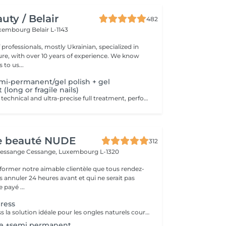
ty / Belair
482
xembourg Belair L-1143
professionals, mostly Ukrainian, specialized in
 with over 10 years of experience. We know
to us...
mi-permanent/gel polish + gel
(long or fragile nails)
Premium, highly technical and ultra-precise full treatment, performed mainly with an e-file to achieve a perfectly clean nail contour and apply the polish as close as possible, even slightly under the cuticle. This technique helps visually delay the regrowth by around 10 days. Visual result: -Extremely well-groomed nails, clean contours, flawless shape -Instagram / photo studio effect: neat, precise, with no visible dry skin We also include a gel reinforcement, recommended for long or fragile or broken nails. A perfect solution for flawless and long-lasting nails: -The average durability is 4 weeks!! Service content -> 95€ : -Removal of old semi-permanent and/or gel polish (if needed, already include in this price/service) -Very meticulous preparation of the nail plate -Removal of dead skin -Shape and file nails -Gentle cuticle care -Correction of the nail shape -Gel reinforcement -Application of semi-permanent nail polish -Application of cuticle oil and hand cream Optional : -Price per nail extension on up to 5 nails (if so please book "WITH simple design") +3€/nail -Price per nail for nail art on up to 5 nails (if so please book "WITH simple design") +3€/nail -Price for simple design (French, Chrome, Baby Boomer, Cat Eyes, Stickers, Foil) 6-10 nails -> +20€ -Price for complex design (3D, Hand drawings, Stamping, French with Chrome, Baby Boomer with Chrome, French with Cat Eyes) 6-10 nails -> +30€
de beauté NUDE
312
Cessange
Cessange, Luxembourg L-1320
former notre aimable clientèle que tous rendez-
s annuler 24 heures avant et qui ne serait pas
 payé ...
ress
Manucure express la solution idéale pour les ongles naturels courts. Cette prestation comprend la dépose du revêtement, une préparation rapide des ongles et des cuticules, un renforcement avec une base rubber transparente et une finition avec un top camouflage. Sans modification de la forme naturelle de l'ongle : nous conservons votre forme habituelle, ovale ou carrée.
se +semi permanent