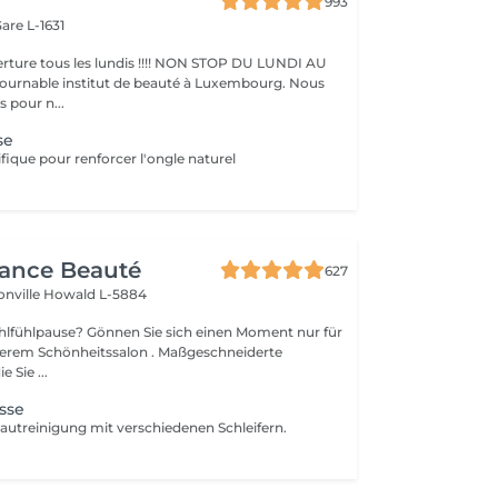
993
are L-1631
ture tous les lundis !!!! NON STOP DU LUNDI AU
pour n...
se
fique pour renforcer l'ongle naturel
gance Beauté
627
onville
Howald L-5884
Sie sich einen Moment nur für
Schönheitssalon . Maßgeschneiderte
 Sie ...
sse
utreinigung mit verschiedenen Schleifern.