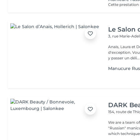
Le Salon 
3, rue Marie-Ade
Anais, Laura et D
d'exception. Vous serez accueillis dans un cadre raffiné et feutré pour
y passer un déli...
Manucure Rus
DARK Bea
154, route de Thi
We are a team of 
"Russian" manicure,
which techniques 