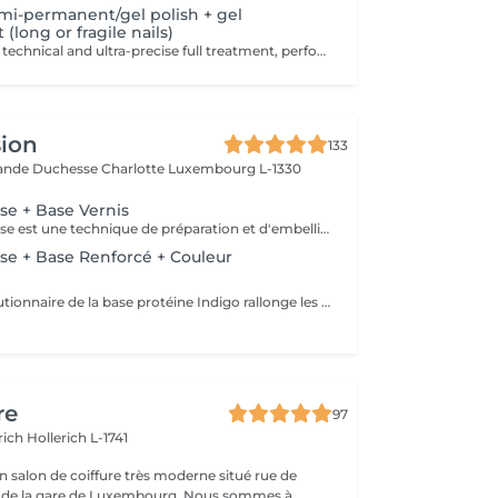
mi-permanent/gel polish + gel
(long or fragile nails)
Premium, highly technical and ultra-precise full treatment, performed mainly with an e-file to achieve a perfectly clean nail contour and apply the polish as close as possible, even slightly under the cuticle. This technique helps visually delay the regrowth by around 10 days. Visual result: -Extremely well-groomed nails, clean contours, flawless shape -Instagram / photo studio effect: neat, precise, with no visible dry skin We also include a gel reinforcement, recommended for long or fragile or broken nails. A perfect solution for flawless and long-lasting nails: -The average durability is 4 weeks!! Service content -> 95€ : -Removal of old semi-permanent and/or gel polish (if needed, already include in this price/service) -Very meticulous preparation of the nail plate -Removal of dead skin -Shape and file nails -Gentle cuticle care -Correction of the nail shape -Gel reinforcement -Application of semi-permanent nail polish -Application of cuticle oil and hand cream Optional : -Price per nail extension on up to 5 nails (if so please book "WITH simple design") +3€/nail -Price per nail for nail art on up to 5 nails (if so please book "WITH simple design") +3€/nail -Price for simple design (French, Chrome, Baby Boomer, Cat Eyes, Stickers, Foil) 6-10 nails -> +20€ -Price for complex design (3D, Hand drawings, Stamping, French with Chrome, Baby Boomer with Chrome, French with Cat Eyes) 6-10 nails -> +30€
sion
133
rande Duchesse Charlotte
Luxembourg L-1330
e + Base Vernis
La manucure russe est une technique de préparation et d'embellissement aussi précise qu'efficace, qui consiste à arranger et sculpter délicatement le contour de l'ongle à l'aide d'outils de précision spécialisés. Esthétique mais aussi pratique, ce travail à la base de l'ongle offre un résultat lisse et net : des contours parfaitement définis, des cuticules durablement éliminées, un gain de longueur... En bref, un aspect soigné pour résultat irréprochable. La formule révolutionnaire de la base protéine Indigo rallonge les ongles, les renforcent naturellement et répare les cassures. Le résultat ? De longs ongles fortifiés qui ne se fendent pas, un véritable soin précieux.
e + Base Renforcé + Couleur
La formule révolutionnaire de la base protéine Indigo rallonge les ongles, les renforcent naturellement et répare les cassures. Le résultat ? De longs ongles fortifiés qui ne se fendent pas, un véritable soin précieux.
re
97
erich
Hollerich L-1741
n salon de coiffure très moderne situé rue de
a gare de Luxembourg. Nous sommes à