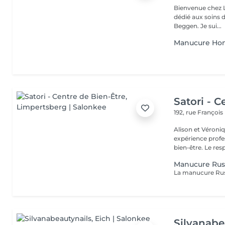
Bienvenue chez La Signatu
dédié aux soins d
Beggen. Je sui...
Manucure H
Satori - C
192, rue Françoi
Alison et Véroni
expérience profes
bien-être. Le
Manucure Rus
Silvanabe