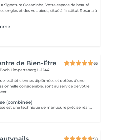
re Oceaninha, Votre espace de beauté
es ongles et des vos pieds, situé à l'institut Rosana à
omme
entre de Bien-Être
65
s Boch
Limpertsberg L-1244
que, esthéticiennes diplômées et dotées d'une
sionnelle considérable, sont au service de votre
 respect...
se (combinée)
La manucure Russe est une technique de manucure précise réalisée à l'aide d'embouts adaptés pour nettoyer en profondeur les cuticules et le contour des ongles. Elle permet un rendu ultra net, propre et une finition impeccable. Idéale avant une pose de vernis semi-permanent ou gel.
autynails
58