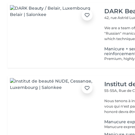
DARK Beau
42, rue Astrid
Lu
We are a team of 
"Russian" manicure,
which techniques 
Manicure + se
reinforcement 
Institut 
55-55A, Rue de 
Nous tenons à in
vous qui n'est pa
honoré devra être
Manucure exp
Manicure rus