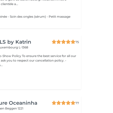
clientèle a...
ée - Soin des ongles (sérum) - Petit massage
LS by Katrin
75
uxembourg L-1368
-Show Policy To ensure the best service for all our
 ask you to respect our cancellation policy. -
..
ture Oceaninha
77
gen
Beggen 1221