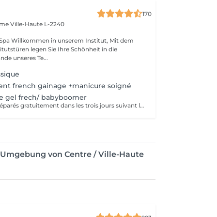
170
Dame
Ville-Haute L-2240
tut, Mit dem
itutstüren legen Sie Ihre Schönheit in die
de unseres Te...
ssique
nt french gainage +manicure soigné
e gel frech/ babyboomer
Les ongles sont réparés gratuitement dans les trois jours suivant le service ! A partir du quatrième jour la prestation est payante.
r Umgebung von Centre / Ville-Haute