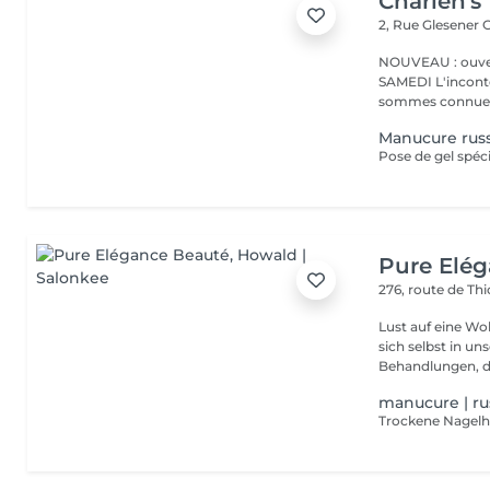
Charlen's
2, Rue Glesener
G
NOUVEAU : ouver
SAMEDI L'incontournable institut de beauté à Luxembourg. Nous
sommes connues 
Manucure rus
Pose de gel spéci
Pure Elé
276, route de Thi
Lust auf eine Wohlfühlpause? Gönnen 
sich selbst in unserem 
Behandlungen, die
manucure | ru
Trockene Nagelha