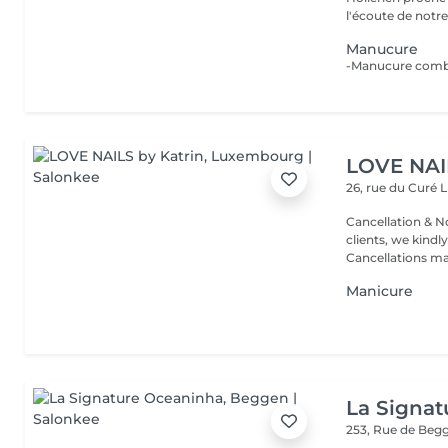
l'écoute de notre 
Manucure
-Manucure combin
LOVE NAI
26, rue du Curé
L
Cancellation & No
clients, we kindly
Cancellations ma.
Manicure
La Signa
253, Rue de Beg