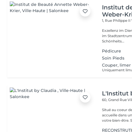
Institut 
Weber-Kr
1, Rue Philippe II
Exzellenz im Dienst der Schönheit!
im Stadtzentrum u
Schönheits...
Pédicure
Soin Pieds
Couper, limer
Uniquement lima
L'Institut
60, Grand Rue
Vi
Situé au coeur d
accueille dans u
vot
RECONSTRUT