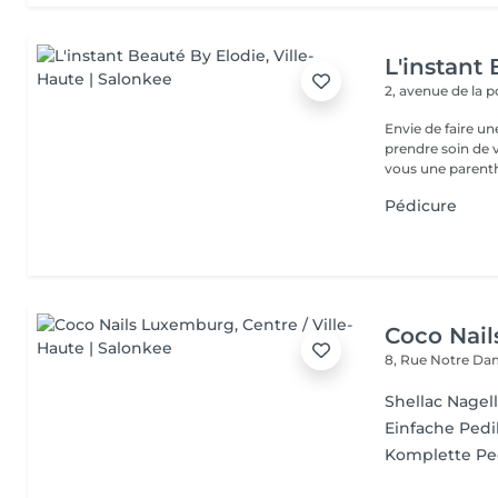
L'instant
2, avenue de la 
Envie de faire u
prendre soin de v
vous une parenth
Pédicure
Coco Nai
8, Rue Notre D
Shellac Nagel
Einfache Ped
Komplette Ped