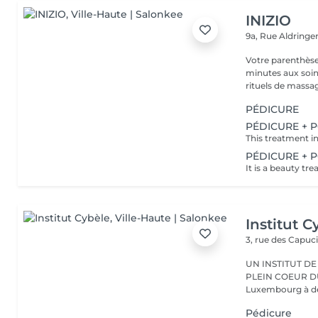
INIZIO
9a, Rue Aldring
Votre parenthèse
minutes aux soin
rituels de massag
PÉDICURE
PÉDICURE + 
PÉDICURE + 
Institut C
3, rue des Capuc
UN INSTITUT DE
PLEIN COEUR DU CENTRE VILLE 
Luxembourg à deu
Pédicure