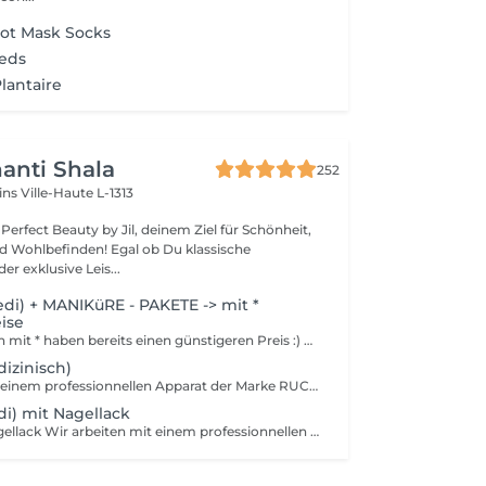
oot Mask Socks
ieds
lantaire
anti Shala
252
cins
Ville-Haute L-1313
erfect Beauty by Jil, deinem Ziel für Schönheit,
den! Egal ob Du klassische
r exklusive Leis...
i) + MANIKüRE - PAKETE -> mit *
eise
All Behandlungen mit * haben bereits einen günstigeren Preis :) Nagellack = ganz normaler Lack, den man selber mit Nagellackentferner abwischen kann. Hält 2-4 Tage auf Fingernägeln, 1 Monat auf Fussnägeln und muss bis zu 30min trocknen. Semi = wird unter einer LEDlampe getrocknet und sollte bei uns wieder entfernt werden (ist im Preis inbegriffen) . Hält 3 Wochen auf Fingernägeln, 4-5 Wochen auf Fussnägeln und ist direkt trocken. Kann die Nägel jedoch schädigen wenn es oft und ohne Pause gemacht wird.
izinisch)
Wir arbeiten mit einem professionnellen Apparat der Marke RUCK, Fussbad, schneiden & feilen der Nägel, säubern der Nagelhaut, polieren der Nägel, entfernen von Hühneraugen, Hornhaut & von eingewachsenen Nägeln.
i) mit Nagellack
Pediküre mit Nagellack Wir arbeiten mit einem professionnellen Apparat der Marke RUCK, Fussbad, schneiden & feilen der Nägel, säubern der Nagelhaut, polieren der Nägel, entfernen von Hühneraugen, Hornhaut & von eingewachsenen Nägeln und Fussmassage Nagellack = ganz normaler Lack, den man selber mit Nagellackentferner abwischen kann. Hält 2-4 Tage auf Fingernägeln, 1 Monat auf Fussnägeln und muss bis zu 30min trocknen. Semi = wird unter einer LEDlampe getrocknet und sollte bei uns wieder entfernt werden (ist im Preis inbegriffen) . Hält 3 Wochen auf Fingernägeln, 4-5 Wochen auf Fussnägeln und ist direkt trocken. Kann die Nägel jedoch schädigen wenn es oft und ohne Pause gemacht wird.