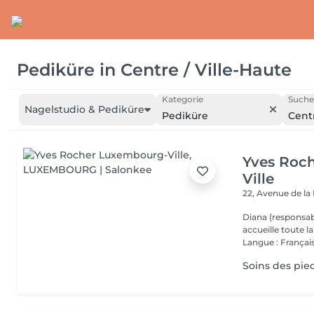
Pediküre
in
Centre / Ville-Haute
Kategorie
Suche
Nagelstudio & Pediküre
Pediküre
Centr
Yves Roc
Ville
22, Avenue de l
Diana (responsab
accueille toute 
Langue : Français
Soins des pie