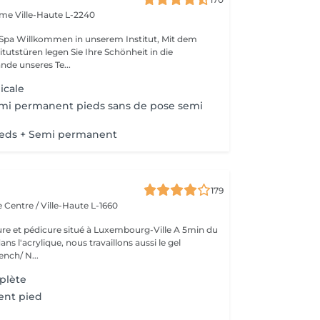
Dame
Ville-Haute L-2240
tut, Mit dem
itutstüren legen Sie Ihre Schönheit in die
de unseres Te...
icale
mi permanent pieds sans de pose semi
ieds + Semi permanent
179
e
Centre / Ville-Haute L-1660
re et pédicure situé à Luxembourg-Ville A 5min du
ns l'acrylique, nous travaillons aussi le gel
nch/ N...
plète
ent pied