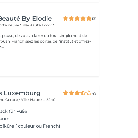
 Beauté By Elodie
131
porte neuve
Ville-Haute L-2227
ne pause, de vous relaxer ou tout simplement de
ous ? Franchissez les portes de l'institut et offrez-
...
ls Luxemburg
49
ame
Centre / Ville-Haute L-2240
lack für Füße
iküre
iküre ( couleur ou French)