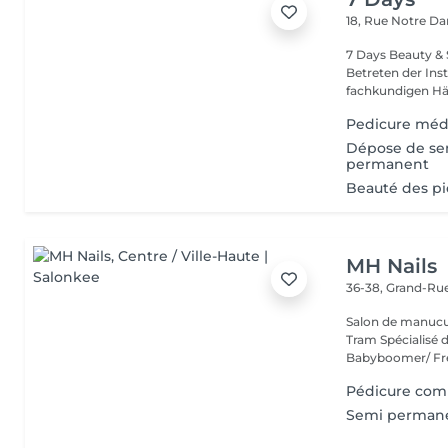
18, Rue Notre 
7 Days Beauty & Spa Willkommen in unserem Insti
Betreten der Inst
fachkundigen Hän
Pedicure méd
Dépose de se
permanent
Beauté des p
MH Nails
36-38, Grand-Ru
Salon de manucu
Tram Spécialisé da
Babyboomer/ Fre
Pédicure com
Semi perman