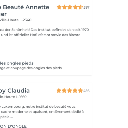
de Beauté Annette
597
ier
Ville-Haute L-2340
 Das Institut befindet sich seit 1970
nd ist offizieller Hoflieferant sowie das älteste
 les ongles pieds
ge et coupage des ongles des pieds
 by Claudia
456
lle-Haute L-1660
e Luxembourg, notre institut de beauté vous
n cadre moderne et apaisant, entièrement dédié à
re bien-être. Spécial...
ION D'ONGLE