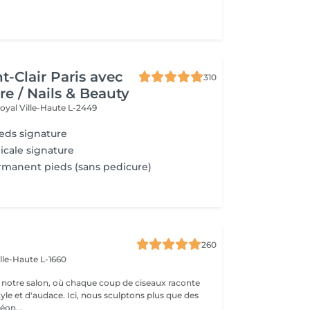
t-Clair Paris avec
310
re / Nails & Beauty
Royal
Ville-Haute L-2449
eds signature
cale signature
rmanent pieds (sans pedicure)
260
ille-Haute L-1660
notre salon, où chaque coup de ciseaux raconte
tyle et d'audace. Ici, nous sculptons plus que des
éon...