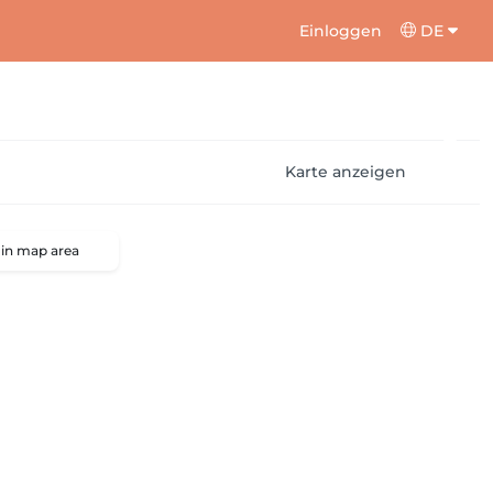
Einloggen
DE
Karte anzeigen
 in map area