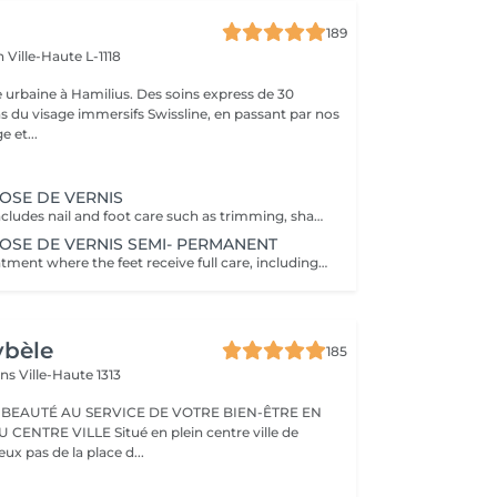
189
en
Ville-Haute L-1118
 urbaine à Hamilius. Des soins express de 30
s du visage immersifs Swissline, en passant par nos
e et...
POSE DE VERNIS
This treatment includes nail and foot care such as trimming, shaping, cuticle care, and exfoliation, followed by the application of nail polish. It leaves feet looking polished and well-groomed, enhancing both health and beauty of nails and skin.
POSE DE VERNIS SEMI- PERMANENT
It is a beauty treatment where the feet receive full care, including nail trimming, shaping, and skin exfoliation, followed by the application of a semi-permanent nail polish. The semi-permanent polish is applied in thin layers, each cured under a UV or LED lamp to harden it, resulting in a long-lasting, chip-resistant, and glossy finish. This service leaves the toenails beautifully colored and durable, with the skin and nails refreshed and well-groomed.
ybèle
185
ins
Ville-Haute 1313
 BEAUTÉ AU SERVICE DE VOTRE BIEN-ÊTRE EN
Situé en plein centre ville de
x pas de la place d...