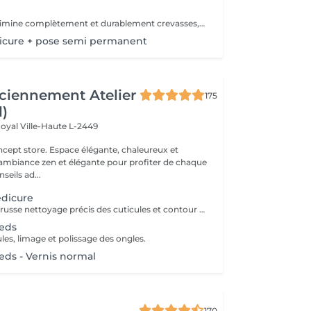
Traitement qui élimine complètement et durablement crevasses, durillons et callosités sans utiliser de lame ou instrument métallique.
icure + pose semi permanent
ciennement Atelier
175
l)
Royal
Ville-Haute L-2449
 élégante, chaleureux et
 ambiance zen et élégante pour profiter de chaque
eils ad...
édicure
Mains Manucure russe nettoyage précis des cuticules et contour des ongles. Application d'un vernis semi-permanent qui dure 3 à 4 semaines. Résultat naturel, brillant et résistant aux chocs. Pieds Retrait des cuticules, limage et polissage des ongles. Application de la base semi-permanent : protège l'ongle naturel et favorise l'adhérence. Application de la couleur semi-permanent : couche uniforme pour une finition parfaite.
ieds
ules, limage et polissage des ongles.
eds - Vernis normal
170