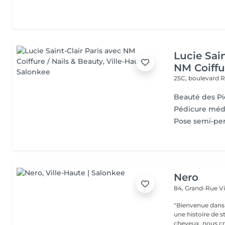
Lucie Sain
NM Coiffu
25C, boulevard 
Beauté des Pi
Pédicure médi
Pose semi-pe
Nero
84, Grand-Rue
V
"Bienvenue dans 
une histoire de s
cheveux, nous cr