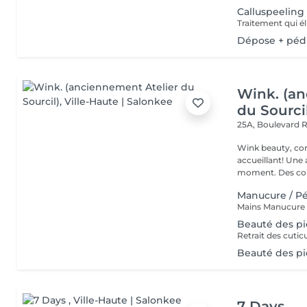
Calluspeeling
Dépose + péd
Wink. (an
du Sourci
25A, Boulevard 
Wink beauty, concept store. Espace
accueillant! Une
moment. Des cons
Manucure / P
Beauté des p
Retrait des cutic
Beauté des pi
7 Days