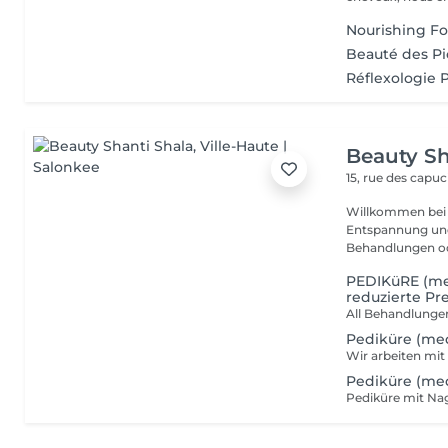
Nourishing F
Beauté des P
Réflexologie P
Beauty Sh
15, rue des capu
Willkommen bei P
Entspannung und Wohlbefin
Behandlungen ode
PEDIKüRE (med
reduzierte Pr
Pediküre (med
Pediküre (med