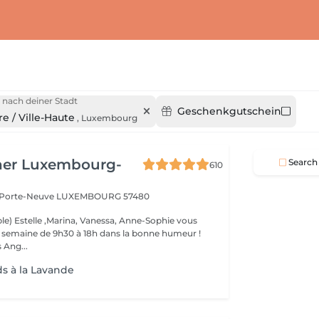
 nach deiner Stadt
Geschenkgutschein
e / Ville-Haute
,
Luxembourg
her Luxembourg-
Search
610
a Porte-Neuve
LUXEMBOURG 57480
le) Estelle ,Marina, Vanessa, Anne-Sophie vous
la semaine de 9h30 à 18h dans la bonne humeur !
 Ang...
ds à la Lavande