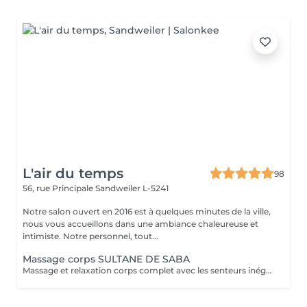
L'air du temps
98
56, rue Principale
Sandweiler L-5241
Notre salon ouvert en 2016 est à quelques minutes de la ville,
nous vous accueillons dans une ambiance chaleureuse et
intimiste. Notre personnel, tout...
Massage corps SULTANE DE SABA
Massage et relaxation corps complet avec les senteurs inégalables de notre gamme artisanale et ancestrale de 'Sultane de Saba'. Pour vous faire plaisir ou pour offrir un moment de détente et bien-être.