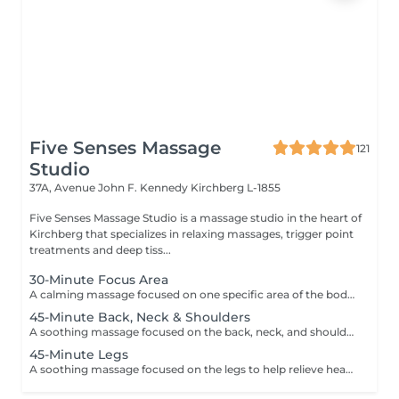
Five Senses Massage
121
Studio
37A, Avenue John F. Kennedy
Kirchberg L-1855
Five Senses Massage Studio is a massage studio in the heart of
Kirchberg that specializes in relaxing massages, trigger point
treatments and deep tiss...
30-Minute Focus Area
A calming massage focused on one specific area of the body to help reduce tension, promote relaxation, and relieve daily stress. Using smooth flowing techniques and oil, the treatment can target areas such as the back, neck, shoulders, legs, or arms according to your needs and preferences.
45-Minute Back, Neck & Shoulders
A soothing massage focused on the back, neck, and shoulders to help release built-up tension, reduce stress, and promote deep relaxation. Using smooth flowing techniques and oil, this treatment helps calm the body and mind while easing muscular tightness caused by daily stress, posture, or fatigue.
45-Minute Legs
A soothing massage focused on the legs to help relieve heaviness, fatigue, and everyday tension. Using smooth relaxing techniques and oil, this treatment promotes circulation, relaxation, and an overall feeling of lightness and wellbeing. Ideal for tired or overworked legs.