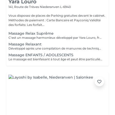
Yara Louro
141, Route de Trèves
Niederanven L-6940
Vous disposez de places de Parking gratuites devant le cabinet.
Méthodes de paiement : Carte Bancaire et Payconiq Validité
des forfaits: Les forfait...
Massage Relax Suprême
C'est un massage harmonieux développé par Yara Louro, fruit de ses années d'expérience. Ce massage qui rassure le corps, l'esprit et l'âme, a été particulièrement développé pour fournir une relaxation totale des sens, vous transportant vers un état de bien-être parfait. Vous découvrirez tous ses secrets lors de votre séance.
Massage Relaxant
Développé après une compilation de manuvres de techniques millénaires. Avec des mouvements d'allongement profond basés sur des massages de diverses cultures, le Massage Relaxant méthode Renata France favorise l'équilibre entre le corps et l'esprit, soulage les douleurs musculaires et détend le corps dès la première séance. Cette technique procure une sensation immédiate de bien-être et de légèreté.
Massage ENFANTS / ADOLESCENTS
Le massage est bienfaisant à tout âge et peut être particulièrement utile à tous les stades du développement infantile. Stress, surstimulation, anxiété de performance, horaire chargé, pression et écrans omniprésents sont quelques-uns des nombreux défis des enfants. En conséquence les enfants ont besoin de déconnecter pour se calmer et se ressourcer le temps d'un massage. La massothérapeute réalise pour l'enfant un massage relaxant à l'huile de massage neutre. Le praticien se chargera de réaliser les techniques de massage appropriées pour l'enfant, afin qu'il ressente les sensations de bien-être adaptées à son âge. La présence d'un parent dans la salle durant tout le massage est évidemment possible. Le temps de massage est adapté à l'âge de l'enfant ou de l'adolescent.