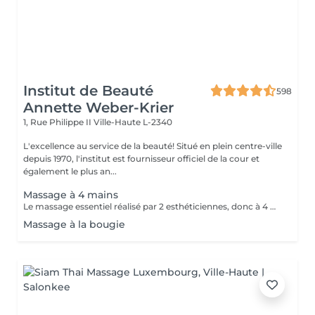
Institut de Beauté
598
Annette Weber-Krier
1, Rue Philippe II
Ville-Haute L-2340
L'excellence au service de la beauté! Situé en plein centre-ville
depuis 1970, l'institut est fournisseur officiel de la cour et
également le plus an...
Massage à 4 mains
Le massage essentiel réalisé par 2 esthéticiennes, donc à 4 mains est un massage du corps complet aux huiles essentielles, qui apporte une profonde relaxation. C'est une technique favorisant la circulation énergétique et qui réactive le métabolisme. C'est un massage où on retrouve le plaisir de donner et de recevoir. En fait c'est un mélange de différentes techniques : californienne, quant au rythme, la fluidité, manoeuvres enveloppantes, et suédoise, travail précis sur les différentes parties du corps.
Massage à la bougie