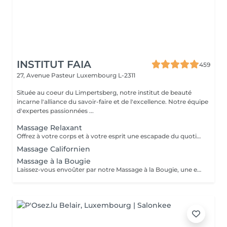
INSTITUT FAIA
459
27, Avenue Pasteur
Luxembourg L-2311
Située au coeur du Limpertsberg, notre institut de beauté
incarne l'alliance du savoir-faire et de l'excellence. Notre équipe
d'expertes passionnées ...
Massage Relaxant
Offrez à votre corps et à votre esprit une escapade du quotidien avec notre Massage Relaxant. Conçu pour apaiser les muscles tendus et l'esprit agité, ce massage est une invitation à la tranquillité. Les gestes doux et enveloppants vous plongent dans un état de détente profonde, éliminant le stress et favorisant une relaxation totale. Laissez-vous dorloter, ressourcez-vous et repartez avec un sourire apaisé.
Massage Californien
Massage à la Bougie
Laissez-vous envoûter par notre Massage à la Bougie, une expérience sensorielle unique. La chaleur douce et apaisante de la cire fondue associée à des mouvements délicats vous transporte dans un cocon de relaxation. Vos sens seront comblés par les parfums apaisants de nos bougies spécialement conçues. Plongez dans un état de béatitude et ressortez avec une peau soyeuse et un esprit apaisé.