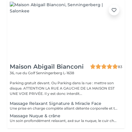
Maison Abigaïl Bianconi
83
36, rue du Golf
Senningerberg L-1638
Parking gratuit devant. Ou Parking dans la rue : mettre son
disque. ATTENTION LA RUE A GAUCHE DE LA MAISON EST
UNE VOIE PRIVÉE. Il y est donc interdit...
Massage Relaxant Signature & Miracle Face
Une prise en charge complète alliant détente corporelle et travail du visage. Le massage corps est associé au Miracle Face afin de relâcher les tensions, redessiner les traits et rééquilibrer les volumes du visage. Un soin global, pensé pour apaiser le corps, libérer les tensions et restaurer une sensation d'harmonie durable.
Massage Nuque & crâne
Un soin profondément relaxant, axé sur la nuque, le cuir chevelu et les tensions nerveuses. Idéal pour apaiser le mental, relâcher la pression et retrouver une sensation de calme immédiat. Peut être réalisé seul ou en complément d'un massage corps.