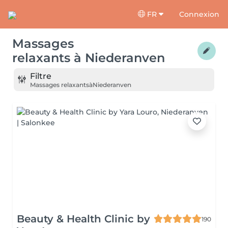
FR
Connexion
Massages
relaxants
à
Niederanven
Filtre
Massages relaxants
à
Niederanven
Beauty & Health Clinic by
190