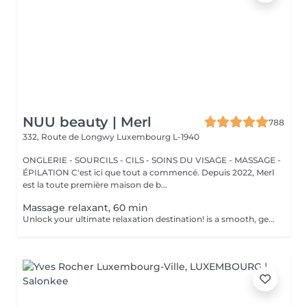
NUU beauty | Merl
788
332, Route de Longwy
Luxembourg L-1940
ONGLERIE - SOURCILS - CILS - SOINS DU VISAGE - MASSAGE -
ÉPILATION C'est ici que tout a commencé. Depuis 2022, Merl
est la toute première maison de b...
Massage relaxant, 60 min
Unlock your ultimate relaxation destination! is a smooth, gentle treatment that relieves muscular tension, increases circulation, and promotes a general sense of relaxation. Benefits of getting a relaxing massage: - improves sleep - reduce stress - eases muscle tension How is a relaxing massage done? - head and neck are massaged - shoulders and back are massaged - hands and arms are massaged - feet and legs are massaged - belly is massaged Age restrictions: there are no age restrictions for this procedure. Post procedure recommendations: do not do sport and any sharp movements 2-3 hours after the procedure. Frequency: 1-2 times per week, 10 times in total. Repeat once in 3-6 months.