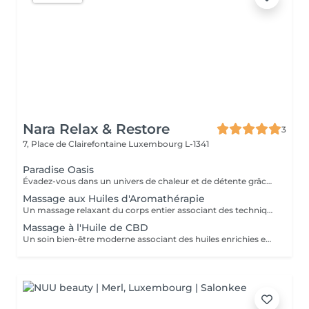
Nara Relax & Restore
3
7, Place de Clairefontaine
Luxembourg L-1341
Paradise Oasis
Évadez-vous dans un univers de chaleur et de détente grâce à ce rituel bien-être luxueux. Associant un Massage aux Pierres Chaudes de 90 minutes à une Réflexologie Plantaire Thaïlandaise de 30 minutes, ce forfait aide à relâcher les tensions profondes, stimuler la circulation et rétablir l'équilibre du corps. Comprend : Massage aux Pierres Chaudes 90 min Réflexologie Plantaire Thaïlandaise 30 min
Massage aux Huiles d'Aromathérapie
Un massage relaxant du corps entier associant des techniques de massage douces à une sélection d'huiles essentielles aromatiques. Les parfums apaisants et les mouvements fluides aident à relâcher les tensions musculaires, réduire le stress, apaiser l'esprit et favoriser un profond sentiment de bien-être.
Massage à l'Huile de CBD
Un soin bien-être moderne associant des huiles enrichies en CBD de qualité à des techniques de massage relaxantes. Idéal pour celles et ceux qui souhaitent s'accorder une pause loin du rythme effréné du quotidien, ce soin aide à détendre les muscles et procure une agréable sensation de confort physique.