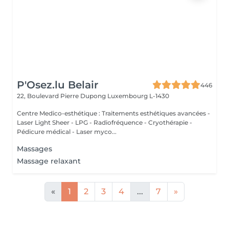
P'Osez.lu Belair
446
22, Boulevard Pierre Dupong
Luxembourg L-1430
Centre Medico-esthétique : Traitements esthétiques avancées -
Laser Light Sheer - LPG - Radiofréquence - Cryothérapie -
Pédicure médical - Laser myco...
Massages
Massage relaxant
«
1
2
3
4
...
7
»