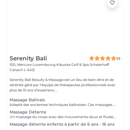
Serenity Bali
93
100, Mercure Luxembourg Kikuoka Golf & Spa Scheierhaff
Canach L-5412
Serenity Bali Beauty & Massage est un lieu de bien-être et de
sérénité géré par l'équipe de thérapeutes professionnels avec
plus de 10 ans d'expérienc...
Massage Balinais
Adapté des anciennes techniques balinaises. Ces massages des tissus profonds soulagent les tensions corporelles et favorisent de meilleurs habitudes de sommeil.
Massage Détente
Un massage du corps avec des mouvements doux et fluides. Utile pour rajeunir la peau, soulager les tensions et le stress, éclaircir l'esprit et favoriser la circulation sanguine.
Massage détente enfents à partir de 6 ans - 16 ans