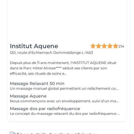
Institut Aquene
214
120, route d'Echternach
Dommeldange L-1453
Depuis plus de 11 ans maintenant, l'INSTITUT AQUENE situé
dans le Parc Hôtel Alvisse**** séduit ses clients par son
efficacité, ses rituels de soins e...
Massage Relaxant 50 min
Un massage manuel global permettant un relâchement complet du corps
Massage Aquene
Nous commençons avec un enveloppement, suivi d'un massage unique. Ce massage, revitalisant et surtout énergisant.
Massage dos par radiofréquence
Le concept du massage relaxant du dos par radiofréquence proposé par NANNIC est une approche innovante qui allie détente profonde et soin technologique avancé. Grâce à l'utilisation de la radiofréquence, ce massage permet de chauffer en douceur les tissus cutanés et sous-cutanés, favorisant une relaxation musculaire optimale tout en stimulant la microcirculation. Cette méthode procure un double bénéfice: -Bien-être immédiat -Soin en profondeur Le massage relaxant du dos par radiofréquence NANNIC est idéal pour les personnes recherchant une expérience de détente haut de gamme associée aux bienfaits esthétiques visibles. C'est un véritable moment de soin holistique, à la fois apaisant pour l'esprit et régénérant pour le corps.