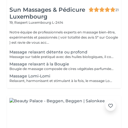
Sun Massages & Pédicure
21
Luxembourg
19, Raspert
Luxembourg L-2414
Notre équipe de professionnels experts en massage bien-être,
expérimentés et passionnés ( voir totalité des avis 5* sur Google
) est ravie de vous acc...
Massage relaxant détente ou profond
Massage sur table pratiqué avec des huiles biologiques, il couvre tout le corps (excepté la zone intime) ou des zones ciblées au choix. C'est un massage complet personnalisé, circulatoire et musculaire, adapté selon vos souhaits ou besoins du moment qui vous invitera à un lâcher-prise tant au niveau corporel que mental, selon la durée que vous choisirez de vous octroyer. Détente : pression douce pour un massage harmonisant. Profond : pression forte pour un massage visant à détendre les muscles tendus (nuque / trapèze raide, massage sportif, massage deep-tissue).
Massage relaxant à la Bougie
Bougie de massage composée de cires végétales parfumées qui apporte une hydratation intense, idéal en cas de peau sèche. En fondant, la cire spéciale de bougie de massage donne un effet relaxant et apaisant, de par sa chaleur rassurante et son doux parfum qui permettent à l'esprit et au corps un relâchement total et une évasion hors du commun. En outre, elle vous laissera une peau douce, veloutée et délicieusement parfumée.
Massage Lomi-Lomi
Relaxant, harmonisant et stimulant à la fois, le massage Lomi-Lomi (hawaïen) travaille aussi les muscles de manière à apaiser les tensions les plus profondes et couvre également les articulations. Votre corps en ressort ainsi hydraté, délassé, assoupli, étiré, pétri, malaxé, enveloppé, apaisé, soigné. Il se base sur des qualités offertes par les quatre éléments de la nature : l'air, la terre, l'eau et le feu. La terre induit des mouvements libérateurs en profondeur, renforce la sensation d'être à l'abri dans son corps et solide. L'eau fluidifie, dissout, c'est un élément très nourrissant qui ouvre la voie aux perceptions subtiles et aux émotions. L'air donne de l'espace, apaise, libère et nous permet de nous sentir relié au monde et à l'univers. Le feu apporte sa chaleur, stimule et dynamise tout en éveillant la joie et l'envie d'entreprendre.