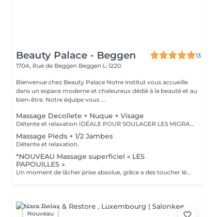
Beauty Palace - Beggen
13
170A, Rue de Beggen
Beggen L-1220
Bienvenue chez Beauty Palace Notre institut vous accueille
dans un espace moderne et chaleureux dédié à la beauté et au
bien-être. Notre équipe vous ...
Massage Decollete + Nuque + Visage
Détente et relaxation IDÉALE POUR SOULAGER LES MIGRAINES
Massage Pieds + 1/2 Jambes
Détente et relaxation.
*NOUVEAU Massage superficiel « LES
PAPOUILLES »
Un moment de lâcher prise absolue, grâce a des toucher léger axé sur la caresse et le frisson agréable. A l'aide de plumes, de mains expertes et d'ustensiles soigneusement choisis, ce massage superficiel invite à un voyage sensoriel. Subtil pour apaiser le mental, relâcher les tensions émotionnelles se reconnecter à son corps en toute douceur. Idéal pour les personnes frillantes de papouilles.
Nouveau