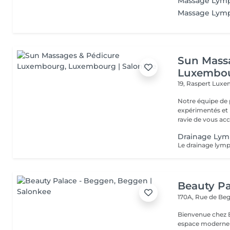
Massage Lymp
Massage Lymph
Sun Mass
Luxembo
19, Raspert
Luxe
Notre équipe de 
expérimentés et p
ravie de vous acc.
Drainage Lym
Beauty Pa
170A, Rue de B
Bienvenue chez Beauty Palace Notre 
espace moderne e