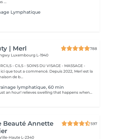
 ...
nage Lymphatique
y | Merl
788
Longwy
Luxembourg L-1940
CILS - CILS - SOINS DU VISAGE - MASSAGE -
aison de b...
rainage lymphatique, 60 min
Better health in just an hour! relieves swelling that happens when medical treatment or illness blocks your lymphatic system. Lymphatic drainage massage involves gently manipulating specific areas of your body to help lymph move to an area with working lymph vessels. Benefits of getting a lymphatic drainage massage: - improves body immune system - helps with post-injury swelling - eases tension in the body How is a lymphatic drainage massage done? - head and neck are massaged - shoulders and back are massaged - hands and arms are massaged - feet and legs are massaged - belly is massaged Age restrictions: there are no age restrictions for this procedure. Post procedure recommendations: do not do sport and any sharp movements 2-3 hours after the procedure. Frequency: 1-2 times per week, 10 times in total. Repeat once in 3-6 months.
de Beauté Annette
597
ier
Ville-Haute L-2340