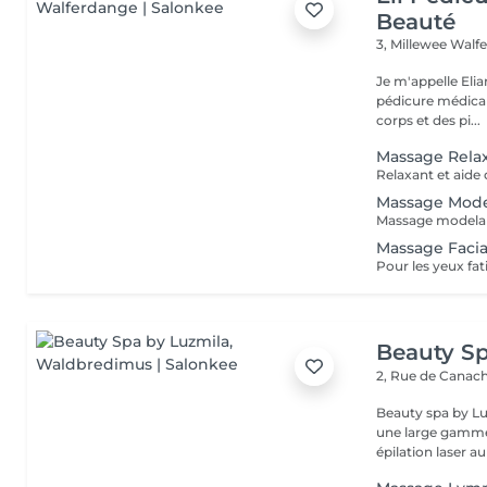
Beauté
3, Millewee
Walf
Je m'appelle Elia
pédicure médical
corps et des pi...
Massage Rela
Relaxant et aide d
Massage Mode
Massage Facia
Pour les yeux fat
Beauty Sp
2, Rue de Canac
Beauty spa by Lu
une large gamme 
épilation laser au