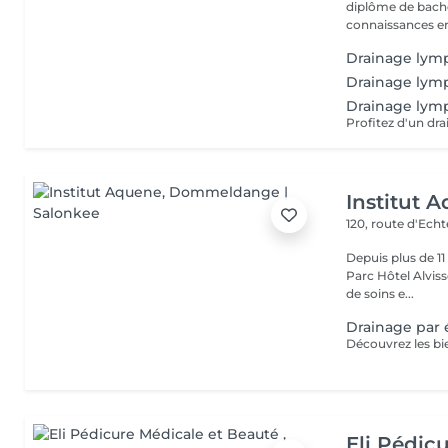
diplôme de bache
connaissances en
Drainage lym
Drainage lym
Drainage lymp
Institut 
120, route d'Ech
Depuis plus de 1
Parc Hôtel Alvisse
de soins e...
Drainage par 
Eli Pédic