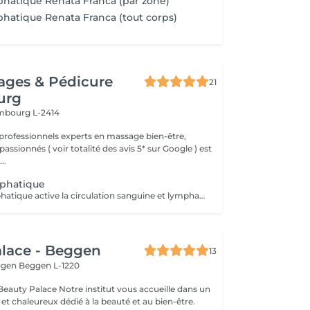
hatique Renata Franca (par zone)
atique Renata Franca (tout corps)
ages & Pédicure
21
urg
mbourg L-2414
professionnels experts en massage bien-être,
assionnés ( voir totalité des avis 5* sur Google ) est
..
phatique
Le drainage lymphatique active la circulation sanguine et lymphatique; il favorise l'élimination des toxines. Le système lymphatique est actif et spécifique pour aider à relancer le système immunitaire. Ce massage doux permettra aux personnes qui ont des sensations de fatigue, de jambes lourdes et de stress, de pouvoir permettre à leur corps de stopper la fatigue plus facilement. Il peut en outre être recommandé aux femmes enceintes qui souffrent de rester debout. De surcroît, il agit de manière positive sur l'humeur. Enfin, après un drainage lymphatique, on constate également très souvent une amélioration du sommeil.
lace - Beggen
13
eggen
Beggen L-1220
institut vous accueille dans un
t chaleureux dédié à la beauté et au bien-être.