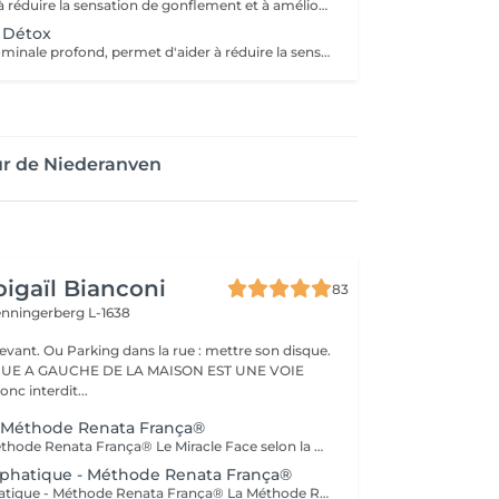
Soin ciblé visant à réduire la sensation de gonflement et à améliorer le confort des bras. Favorise la circulation et procure une sensation de légèreté immédiate.
t Détox
Le drainage abdominale profond, permet d'aider à réduire la sensation de gonflement liée à plusieurs facteurs (stress, déséquilibre hormonal, inflammation chronique, problèmes digestifs, diastasis). Ce soin procure un véritable relâchement des tensions abdominales procurant un sentiment de bien être immédiat après la séance.
ur de Niederanven
igaïl Bianconi
83
enningerberg L-1638
evant. Ou Parking dans la rue : mettre son disque.
RUE A GAUCHE DE LA MAISON EST UNE VOIE
onc interdit...
- Méthode Renata França®
Miracle Face - Méthode Renata França® Le Miracle Face selon la Méthode Renata França® est une prise en charge experte du visage, alliant drainage lymphatique précis et manuvres de remodelage adaptées à la finesse des tissus faciaux. Ce soin agit en profondeur pour décongestionner les zones inflammées, améliorer la circulation lymphatique et redessiner les contours du visage, tout en respectant l'équilibre naturel de la peau. Grâce à une gestuelle spécifique, rythmée et maîtrisée, le Miracle Face permet de : - réduire les gonflements et les poches - affiner l'ovale du visage - lisser les traits - améliorer l'éclat et la qualité de la peau. Il s'agit d'un travail facial structuré, comparable au remodelage corporel, mais spécifiquement conçu pour le visage, le cou et le décolleté. Pour des résultats optimaux, le Miracle Face peut être associé à un drainage lymphatique du corps selon la Méthode Renata França®, permettant une décongestion globale et une meilleure réponse du visage. Ce soin s'adresse aux personnes recherchant une approche non invasive, experte et cohérente, visant à améliorer l'harmonie du visage tout en respectant la physiologie cutanée.
phatique - Méthode Renata França®
Drainage Lymphatique - Méthode Renata França® La Méthode Renata França® est un drainage lymphatique manuel précis et structuré, reconnu pour son efficacité sur les sensations de jambes lourdes, les gonflements et la rétention d'eau. Chez Maison Abigaïl Bianconi, cette méthode est pratiquée dans le respect strict du protocole original. Nos praticiennes sont formées à la source, au Brésil, et maîtrisent la gestuelle spécifique, le rythme soutenu et les pressions adaptées, afin d'agir efficacement tout en respectant le corps et le système lymphatique. Ce drainage permet notamment : une sensation de légèreté dès la première séance une décongestion du ventre une amélioration de la circulation lymphatique une peau visiblement plus lisse une silhouette plus harmonieuse. Il s'agit d'une méthode experte, réalisée avec précision et exigence, destinée aux personnes recherchant une prise en charge sérieuse, efficace et respectueuse du corps.