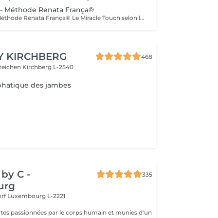
 - Méthode Renata França®
Miracle Touch - Méthode Renata França® Le Miracle Touch selon la Méthode Renata França® est une prise en charge corporelle experte combinant drainage lymphatique structuré et manuvres de remodelage ciblées. Ce soin agit en profondeur pour décongestionner les tissus, stimuler la circulation lymphatique et sanguine, et améliorer l'harmonie globale de la silhouette. Il permet de réduire les gonflements, d'affiner les contours du corps et d'améliorer la qualité de la peau, tout en respectant la physiologie corporelle. Grâce à une gestuelle précise, dynamique et maîtrisée, le Miracle Touch favorise : - l'élimination des excès de liquides - la diminution des zones de rétention - une meilleure tonicité cutanée - une sensation de légèreté et de fluidité corporelle Il s'agit d'un soin complet, structuré et non invasif, destiné aux personnes recherchant une approche experte pour accompagner leur silhouette et leur bien-être de manière cohérente et durable.
Y KIRCHBERG
468
steichen
Kirchberg L-2540
hatique des jambes
by C -
335
urg
orf
Luxembourg L-2221
tes passionnées par le corps humain et munies d'un