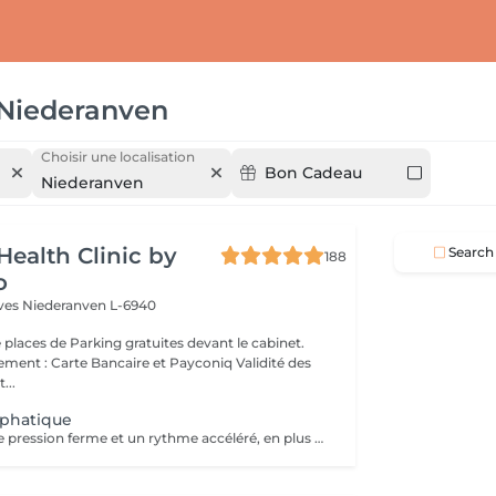
Niederanven
Choisir une localisation
Bon Cadeau
Niederanven
Health Clinic by
Search
188
o
èves
Niederanven L-6940
 places de Parking gratuites devant le cabinet.
 : Carte Bancaire et Payconiq Validité des
...
phatique
Il compte sur une pression ferme et un rythme accéléré, en plus de pompages et des manuvres exclusives qui permettent des résultats immédiats. Cette technique réduit les oedèmes, active la circulation sanguine et potentialise un réseau complexe de vaisseaux où passent les fluides corporels, réduisant ainsi la tant redoutée cellulite. Le résultat est un corps moins gonflé et galbé avec un métabolisme plus accéléré et, donc, une sensation de bien-être.