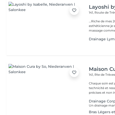
Layoshi b
141, Route de Tr
...Riche de mes 2
esthéticienne je s
massage comme l
Drainage Lym
Maison Cu
141, Rte de Trève
Chaque soin es
technicité et ressenti se re
précises et non in
Drainage Corp
Bras Légers et