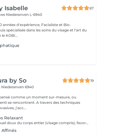
y Isabelle
67
èves
Niederanven L-6940
0 années d'expérience, Facialiste et Bio-
uis spécialisée dans les soins du visage et l'art du
e KOBI...
phatique
ra by So
19
s
Niederanven 6940
t pensé comme un moment sur-mesure, ou
ncontrent. A travers des techniques
vasives, j'acc...
s Relaxant
Un drainage manuel doux du corps entier (visage compris), favorisant la détente profonde, la circulation lymphatique et la sensation de légèreté. Idéal en période de stress, de fatigue, ou lorsque le corps a besoin d'un véritable moment de récupération.
 Affinés