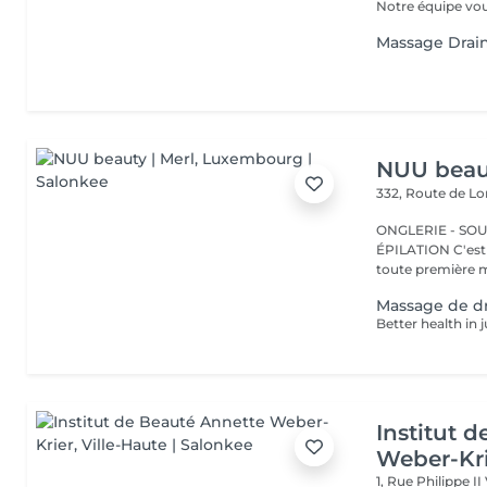
Notre équipe vous
Massage Drai
NUU beaut
332, Route de 
ONGLERIE - SOUR
ÉPILATION C'est ici que tout a commencé. Depuis 2022, Merl est la
toute première m
Massage de d
Institut 
Weber-Kr
1, Rue Philippe II