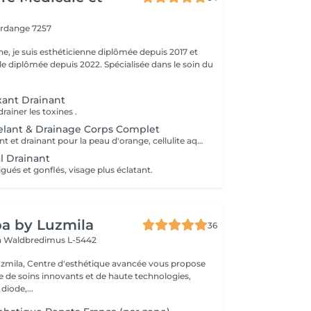
erdange 7257
ne, je suis esthéticienne diplômée depuis 2017 et
e diplômée depuis 2022. Spécialisée dans le soin du
xant Drainant
rainer les toxines .
lant & Drainage Corps Complet
Massage modelant et drainant pour la peau d'orange, cellulite aqueuse et raffermissante. Aide drainer la lymphe, toxines du corps et rétention d'eau.
l Drainant
igués et gonflés, visage plus éclatant.
a by Luzmila
36
h
Waldbredimus L-5442
zmila, Centre d'esthétique avancée vous propose
de soins innovants et de haute technologies,
 diode,...