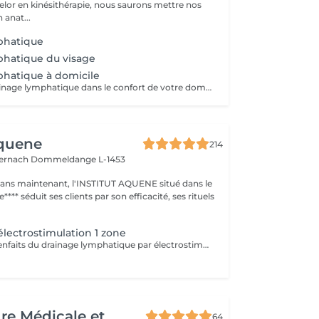
lor en kinésithérapie, nous saurons mettre nos
 anat...
phatique
phatique du visage
hatique à domicile
Profitez d'un drainage lymphatique dans le confort de votre domicile Corps et/ou visage Secteur luxembourg ville ou proche (15min environ du salon à Neudorf) Adaptable pour les femmes enceintes Prévoir 30min de déplacement, ainsi si vous prenez rendez-vous pour 12h, comptez sur un début du massage pour 12h30. Ce temps de trajet n'est pas facturé mais il est à prendre en compte dans le planning
Aquene
214
ternach
Dommeldange L-1453
1 ans maintenant, l'INSTITUT AQUENE situé dans le
**** séduit ses clients par son efficacité, ses rituels
électrostimulation 1 zone
Découvrez les bienfaits du drainage lymphatique par électrostimulation, une méthode innovante qui: - stimule la circulation lymphatique, - réduit les gonflements, - améliore la détoxification du corps et -favorise une sensation de légèreté. Idéal pour améliorer le bien-être et optimiser la perte de poids. Sans douleur, venez profitez d'un moment de détente bien mérité, tout en stimulant de l'intérieur votre corps et perdant des calories. 1 zone correspond au : ventre ou cuisses (les 2) ou bras.
ure Médicale et
64