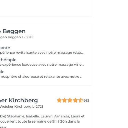
o Beggen
eggen
beggen L-1220
xante
Profitez d'une expérience revitalisante avec notre massage relaxant de 40, 60 ou 90 minutes. Nos esthéticiennes utiliseront des techniques douces pour soulager les tensions musculaires, procurant une sensation de tranquillité. Le temps de préparation et d'installation de la cliente est inclus dans la période choisie, garantissant que chaque minute soit consacrée à votre bien-être. Profitez de ce moment pour rajeunir corps et esprit.
thérapie
Plongez dans une expérience luxueuse avec notre massage Vinothérapie de 40, 60 ou 90 minutes. Nos Esthetcienne experts utiliseront des techniques spécifiques, combinant les bienfaits du raisin pour apaiser vos muscles et offrir une sensation de détente profonde. Le temps de préparation et d'installation de la cliente est inclus dans la durée sélectionnée, garantissant une expérience dédiée à votre bien-être. Laissez-vous emporter par ce moment de délice, revitalisant à la fois votre corps et votre esprit.
ie
Profitez d'une atmosphère chaleureuse et relaxante avec notre massage aux bougies de 40, 60 ou 90 minutes. Nos esthéticiennes spécialisées intègrent des bougies parfumées pour créer une ambiance paisible tout en appliquant des techniques douces visant à soulager les tensions musculaires. Le temps de préparation et d'installation de la cliente est inclus dans la période choisie, garantissant que chaque minute soit dédiée à votre bien-être. Offrez-vous une expérience de rajeunissement du corps et de l'esprit dans ce cadre serein.
er Kirchberg
963
 Weicker
Kirchberg L-2721
ble) Stéphanie, Isabelle, Lauryn, Amanda, Laura et
ccueillent toute la semaine de 9h à 20h dans la
onne humeur ! La...