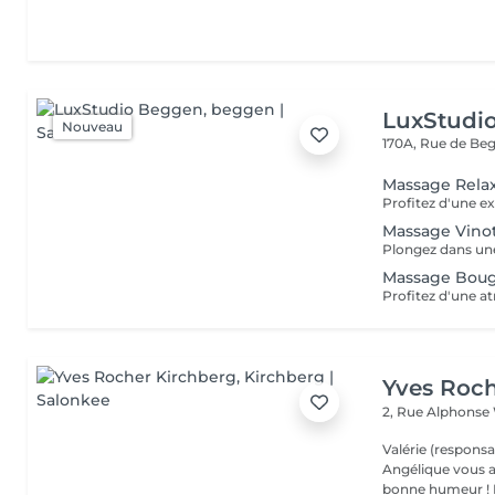
LuxStudi
Nouveau
170A, Rue de B
Massage Rela
Massage Vino
Massage Boug
Yves Roch
2, Rue Alphonse
Valérie (responsa
Angélique vous a
b