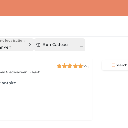
ne localisation
Bon Cadeau
anven
Search
275
èves
Niederanven L-6940
lantaire