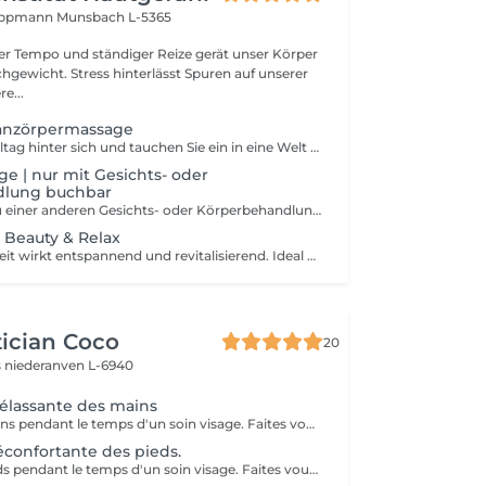
 Lippmann
Munsbach L-5365
ller Tempo und ständiger Reize gerät unser Körper
wicht. Stress hinterlässt Spuren auf unserer
e...
anzörpermassage
Lassen Sie den Alltag hinter sich und tauchen Sie ein in eine Welt absoluten Wohlbefindens. Diese Massage ist für alle die Stress und Hektik ausgesetzt sind. Sie konzentriert sich auf ihr inneres Wohlbefinden, vermittelt Balance und gleicht die Bedürfnisse des Körpers aus. Körper, Geist und Seele werden entspannt und die Energiezirkulation wird wiederhergestellt.
 | nur mit Gesichts- oder
dlung buchbar
(nur als Zusatz zu einer anderen Gesichts- oder Körperbehandlung buchbar)
 Beauty & Relax
Diese kurze Auszeit wirkt entspannend und revitalisierend. Ideal um die Akkus in der Mittagspause oder nach Feierabend noch einmal aufzuladen. Die Haut wird mild gereinigt und tonisiert. Eine Kombination aus Rücken- Gesicht und Kopfmassage bringt Ihnen intensive Entspannung. Für ein frisches und energiegeladenes Aussehen werden Ihre Wimpern und Augenbrauen gefärbt.
ician Coco
20
s
niederanven L-6940
délassante des mains
Massage des mains pendant le temps d'un soin visage. Faites vous plaisir en rajoutant ce petit plus à votre soin visage pour une relaxation intense.
réconfortante des pieds.
Massage des pieds pendant le temps d'un soin visage. Faites vous plaisir en rajoutant ce petit plus à votre soin visage pour une relaxation intense.