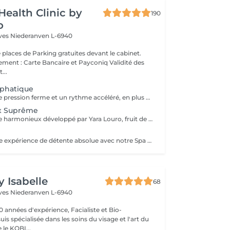
Health Clinic by
190
o
èves
Niederanven L-6940
 places de Parking gratuites devant le cabinet.
 : Carte Bancaire et Payconiq Validité des
...
phatique
Il compte sur une pression ferme et un rythme accéléré, en plus de pompages et des manuvres exclusives qui permettent des résultats immédiats. Cette technique réduit les oedèmes, active la circulation sanguine et potentialise un réseau complexe de vaisseaux où passent les fluides corporels, réduisant ainsi la tant redoutée cellulite. Le résultat est un corps moins gonflé et galbé avec un métabolisme plus accéléré et, donc, une sensation de bien-être.
x Suprême
C'est un massage harmonieux développé par Yara Louro, fruit de ses années d'expérience. Ce massage qui rassure le corps, l'esprit et l'âme, a été particulièrement développé pour fournir une relaxation totale des sens, vous transportant vers un état de bien-être parfait. Vous découvrirez tous ses secrets lors de votre séance.
s
Plongez dans une expérience de détente absolue avec notre Spa des Pieds, un rituel d'exception dédié au bien-être et à l'élégance. Vos pieds sont délicatement immergés dans un bain sensoriel enrichi en sels précieux et actifs relaxants, favorisant la détente profonde et la revitalisation. Le soin se poursuit par une exfoliation raffinée qui révèle une peau douce et soyeuse, suivie d'un massage expert aux gestes lents et enveloppants, libérant les tensions et rééquilibrant les énergies. Véritable moment de luxe et de sérénité, ce soin procure une sensation de légèreté durable et un confort absolu.
y Isabelle
68
èves
Niederanven L-6940
0 années d'expérience, Facialiste et Bio-
uis spécialisée dans les soins du visage et l'art du
e KOBI...