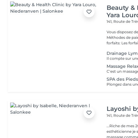
Beauty & 
Yara Lour
141, Route de Tr
Vous disposez de
Méthodes de paiement
forfaits: Les forfait
Drainage Lym
Massage Rela
SPA des Pied
Layoshi b
141, Route de Tr
...Riche de mes 2
esthéticienne je s
massage comme l