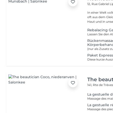
12, Rue Gabriel
In einer Welt vo
oft aus dem Gleichge
Haut und in unser
Rebalacing G
Rückenmassage
Körperbehan
Paket Express
The beaut
141, Rte de Trève
La gestuelle 
La gestuelle 