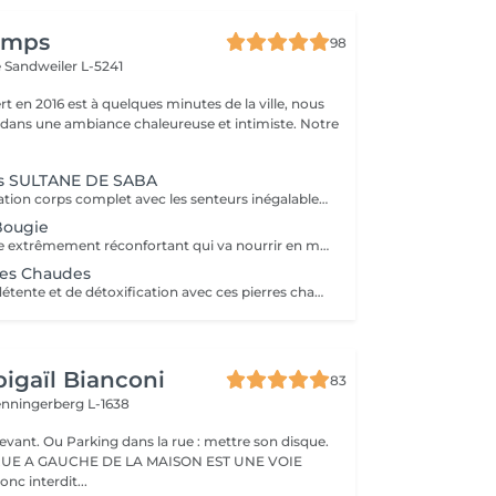
temps
98
e
Sandweiler L-5241
t en 2016 est à quelques minutes de la ville, nous
 dans une ambiance chaleureuse et intimiste. Notre
s SULTANE DE SABA
Massage et relaxation corps complet avec les senteurs inégalables de notre gamme artisanale et ancestrale de 'Sultane de Saba'. Pour vous faire plaisir ou pour offrir un moment de détente et bien-être.
Bougie
C'est un massage extrêmement réconfortant qui va nourrir en même temps votre peau avec les propriétés de la bougie de massage. Vous voyagerez avec les senteurs inégalables de la gamme 'Sultane de Saba' . Idéalement à faire durant les mois d'hiver.
res Chaudes
Un massage de détente et de détoxification avec ces pierres chaudes de basalte qui vont détendre vos muscles et vous donneront une sensation de bien-être. Eviter de le faire en été car sensation de chaleur assez intense.
igaïl Bianconi
83
enningerberg L-1638
evant. Ou Parking dans la rue : mettre son disque.
RUE A GAUCHE DE LA MAISON EST UNE VOIE
onc interdit...