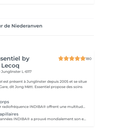
ur de Niederanven
ssentiel by
180
 Lecoq
e
Junglinster L-6117
iel est présent à Junglinster depuis 2005 et se situe
ng Mëtt. Essentiel propose des soins
Corps
Les massages par radiofréquence INDIBA® offrent une multitudes de bienfaits. De la relaxation au massage anti-cellulite et raffermissant, INDIBA® traite en douceur et efficacement. L'action en profondeur de la technologie de radiofréquence stimule la production de collagène, améliore le tonus musculaire et la circulation sanguine et renforce les défenses naturelles de la peau. Dès le premier massage vous ressentirez la différence et constater les premiers effets. Pour vous informer sur les effets et les traitements avec la méthode INDIBA® vous pouvez réserver un rendez-vous informatif. Le traitement ne convient pas si vous: - êtes en ceinte - portez un pacemaker - souffrez de thrombose, phlébite - troubles vasculaires graves - êtes traité pour un cancer (demandez avis médical)
pillaires
Depuis plusieurs années INDIBA® a prouvé mondialement son efficacité à lutter contre la dégénérescence cellulaire (vieillissement cellulaire). La technologie de INDIBA® Haiwave a été spécifiquement conçue pour traiter le problème de la chute des cheveux du au vieillissement ou en raison de problèmes hormonaux. En activant la micro circulation, les racines des cheveux sont intensément nourries en oxygène et peuvent se régénérer très rapidement. Le poil sort ainsi de sa phase de repos et peut repousser. Progressivement (à p.de 4 séances) les premiers cheveux sont visibles. Le traitement doit impérativement se réaliser 3-4 fois par semaines sur une durée de 1mois (revitalisation, cheveux fins, prévention anti-chute) ou 2 mois pour la perte de cheveux et calvitie. Nous proposons un forfait de 12 séances avec une remise immédiate de 15%. 1 à 2 cure de 12 séances sont conseillés à intervalle de 4-6 semaines. N'hésitez pas à nous contacter pour plus d'information ou réserver votre séance d'information (gratuite) en ligne.