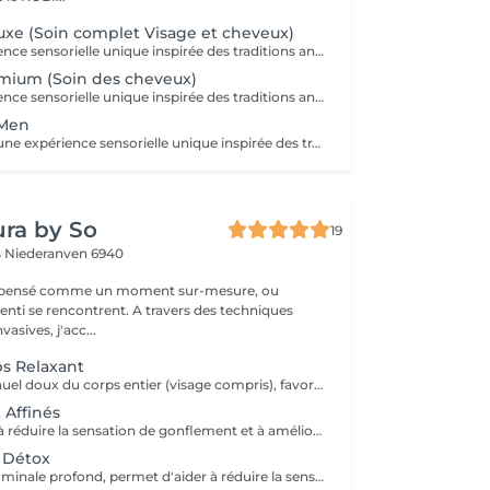
xe (Soin complet Visage et cheveux)
Vivez une expérience sensorielle unique inspirée des traditions anciennes japonaises dédiées au soin du corps et à l'apaisement de l'esprit. Le Head Spa combine soin des cheveux et du visage pour améliorer la revitalisation du cuir chevelu tout en favorisant la réduction du stress et la relaxation générale: - Démaquillage du visage - Massage du visage manuel "coup d'éclat" - Massage manuel des épaules, de la nuque et du cuir chevelu à l'huile précieuse et utilisation de différents outils - Fontaine d'eau chaude - Masque visage hydratant - Shampoing - Masque capillaire sous bain de vapeur + sérum - Massage des mains et des bras. - Crème + Sérum visage hydradants - Séchage des cheveux (15 minutes)
mium (Soin des cheveux)
Vivez une expérience sensorielle unique inspirée des traditions anciennes japonaises dédiées au soin du corps et à l'apaisement de l'esprit. Le Head Spa combine soin des cheveux et du visage pour améliorer la revitalisation du cuir chevelu tout en favorisant la réduction du stress et la relaxation générale: - Démaquillage du visage - Massage manuel des épaules, de la nuque et du cuir chevelu à l'huile précieuse et utilisation de différents outils - Fontaine d'eau chaude - Shampoing - Masque capillaire sous bain de vapeur + sérum - Massage des mains et des bras. - Séchage des cheveux (15 minutes)
 Men
Messieurs, vivez une expérience sensorielle unique inspirée des traditions anciennes japonaises dédiées au soin du corps et à l'apaisement de l'esprit adapté à votre peau. Le Head Spa combine soin des cheveux et du visage pour améliorer la revitalisation du cuir chevelu tout en favorisant la réduction du stress et la relaxation générale: - Soin du visage (nettoyage, massage, masque et/ou soin de la barbe) - Massage manuel des épaules, de la nuque et du cuir chevelu à l'huile précieuse et utilisation de différents outils - Fontaine d'eau chaude - Shampoing - Sérum capillaire - Séchage des cheveux
ra by So
19
s
Niederanven 6940
t pensé comme un moment sur-mesure, ou
ncontrent. A travers des techniques
vasives, j'acc...
s Relaxant
Un drainage manuel doux du corps entier (visage compris), favorisant la détente profonde, la circulation lymphatique et la sensation de légèreté. Idéal en période de stress, de fatigue, ou lorsque le corps a besoin d'un véritable moment de récupération.
 Affinés
Soin ciblé visant à réduire la sensation de gonflement et à améliorer le confort des bras. Favorise la circulation et procure une sensation de légèreté immédiate.
t Détox
Le drainage abdominale profond, permet d'aider à réduire la sensation de gonflement liée à plusieurs facteurs (stress, déséquilibre hormonal, inflammation chronique, problèmes digestifs, diastasis). Ce soin procure un véritable relâchement des tensions abdominales procurant un sentiment de bien être immédiat après la séance.