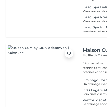
Head Spa Delu
Head Spa Pre
Head Spa for
Maison Cu
141, Rte de Trève
Chaque soin es
technicité et ressenti se re
précises et non in
Drainage Corp
Bras Légers et
Ventre Plat e