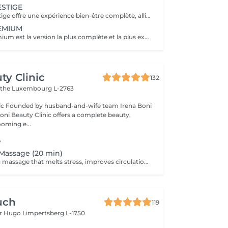
STIGE
La Formule Prestige offre une expérience bien-être complète, alliant soin du cuir chevelu, détente capillaire et soin du visage. Grâce à des techniques manuelles ciblées et à une atmosphère enveloppante, cette formule procure une relaxation profonde tout en sublimant la peau et les cheveux. Elle permet de relâcher les tensions, d'améliorer la circulation et de retrouver une sensation d'équilibre et d'harmonie. Le séchage des cheveux est inclus. Idéale pour s'accorder un moment de bien-être global.
EMIUM
La Formule Premium est la version la plus complète et la plus exclusive de l'expérience Head Spa. Elle reprend tous les bienfaits de la Formule Prestige, avec un soin visage complet, un soin capillaire approfondi et une relaxation globale, tout en y ajoutant un gommage du cuir chevelu, une diffusion de vapeur et un massage spécifique réalisé pendant le temps de pause. La vapeur permet d'optimiser l'efficacité des soins, de détendre les muscles en profondeur et de renforcer les bienfaits du massage crânien. Chaque étape est pensée pour offrir un moment d'exception, alliant performance, confort et lâcher-prise total. Le séchage des cheveux est inclus. Recommandée pour vivre l'expérience Head Spa dans sa version la plus luxueuse.
ty Clinic
132
ithe
Luxembourg L-2763
na Boni
Boni Beauty Clinic offers a complete beauty,
ooming e...
e
Massage (20 min)
A deeply relaxing massage that melts stress, improves circulation, and leaves you recharged and focused. Indulge in luxury, even on your lunch break. Quick, effective treatments designed to refresh your face, mind, and mood all within 30 to 60 minutes. Ideal for: Professionals, busy moms, and anyone seeking a touch of luxury between meetings. Available weekdays from 11:30 to 14:30
uch
119
or Hugo
Limpertsberg L-1750