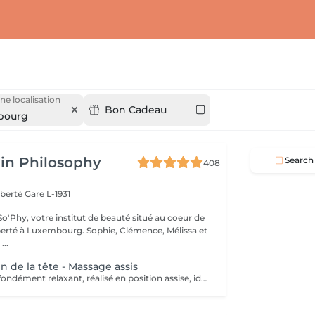
ne localisation
Bon Cadeau
bourg
in Philosophy
Search
408
iberté
Gare L-1931
o'Phy, votre institut de beauté situé au coeur de
mbourg. Sophie, Clémence, Mélissa et
...
n de la tête - Massage assis
Un massage profondément relaxant, réalisé en position assise, idéal pour relâcher rapidement les tensions accumulées. Inspiré des techniques ayurvédiques, ce soin agit sur le haut du dos, les épaules, la nuque et le cuir chevelu afin de libérer les tensions musculaires et apaiser le système nerveux. Grâce à des manuvres ciblées, il procure une sensation immédiate de légèreté, favorise la détente mentale et améliore la qualité du repos. Un soin idéal pour s'offrir une pause rapide et efficace, relâcher la pression et retrouver une sensation de calme et d'équilibre.