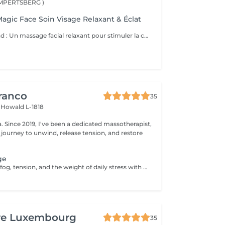
LIMPERTSBERG )
Magic Face Soin Visage Relaxant & Éclat
Ce soin comprend : Un massage facial relaxant pour stimuler la circulation sanguine, détendre les traits du visage et favoriser l'éclat naturel de la peau. Une exfoliation douce pour éliminer les cellules mortes et affiner le grain de peau. Une hydratation profonde pour nourrir et revitaliser la peau. Un masque à l'argile adapté à votre peau pour purifier, apaiser et redonner de l'éclat au teint. Les bienfaits : Peau plus douce et lumineuse Teint frais et éclatant Réduction des signes de fatigue Sensation profonde de détente et de bien-être Amélioration de la circulation et de l'oxygénation de la peau Prenez un moment pour vous et laissez votre peau retrouver tout son éclat naturel.
ranco
35
s
Howald L-1818
apist,
 journey to unwind, release tension, and restore
ge
Let go of mental fog, tension, and the weight of daily stress with the Cranial Clarity Ritual calming head massage designed to clear your mind and soothe your nervous system. Through gentle pressure, intuitive touch, and mindful pacing, this ritual helps release built-up tension in the scalp, jaw, temples, and neck while encouraging deep mental stillness. This treatment is perfect for those seeking relief from headaches, mental fatigue, or emotional overload. Leave feeling lighter, clearer, and more groundedwith a renewed sense of mental space and inner serenity. For further questions please contact us.
ure Luxembourg
35