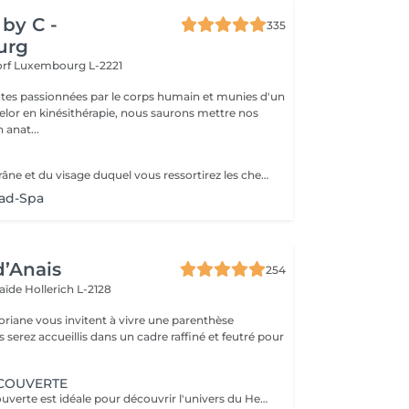
by C -
335
urg
orf
Luxembourg L-2221
tes passionnées par le corps humain et munies d'un
lor en kinésithérapie, nous saurons mettre nos
 anat...
Le massage du crâne et du visage duquel vous ressortirez les cheveux propres. Association de l'utilisation du massage, de l'eau et de la vapeur afin de vous garantir une séance vraiment relaxante. Utilisation de l'huile essentielle adaptée à votre cuir chevelu après analyse. Contre-indications : Extentions, tissages et tresses plaquées. Attendre 72h après une coloration. Accord médical nécéssaire en cas de chimiothérapie/rémission. Merci de nous informer en cas de grossesse ou allaitement afin d'adapter les produits utilisés.
ad-Spa
d’Anais
254
laïde
Hollerich L-2128
oriane vous invitent à vivre une parenthèse
COUVERTE
La Formule Découverte est idéale pour découvrir l'univers du Head Spa et s'offrir un véritable moment de détente. Ce soin associe massage crânien par acupression, diffusion d'eau sous arche et ambiance sensorielle apaisante pour libérer les tensions et favoriser le lâcher-prise. Le cuir chevelu est revitalisé, l'esprit apaisé et les cheveux retrouvent douceur et légèreté. Le séchage des cheveux est inclus à la fin de la prestation. Parfaite pour une première expérience relaxante.