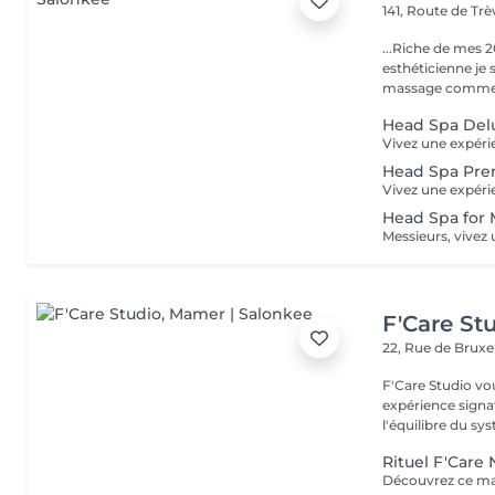
141, Route de Tr
...Riche de mes 2
esthéticienne je s
massage comme l
Head Spa Delu
Head Spa Pre
Head Spa for
F'Care St
22, Rue de Bruxe
F'Care Studio vou
expérience signat
l'équilibre du syst
Rituel F'Care