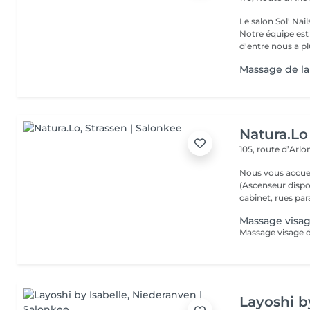
Le salon Sol' Na
Notre équipe es
d'entre nous a plu
Massage de la
Natura.Lo
105, route d’Arl
Nous vous accuei
(Ascenseur disponible) (Possibilité de vous gare
cabinet, rues paral
Massage visag
Layoshi b