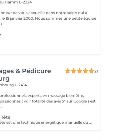
veu
Hamm L-2224
onneur de vous accueillir dans notre salon qui a
 2000. Nous sommes une petite équipe
...
e
ages & Pédicure
21
urg
mbourg L-2414
professionnels experts en massage bien-être,
assionnés ( voir totalité des avis 5* sur Google ) est
..
 Tête
Le Shiatsu de la tête est une technique énergétique manuelle du crâne, du visage et de la nuque qui permet d'harmoniser l'énergie dans les deux hémisphères du cerveau. Ce soin libère le flux de l'énergie subtile dans le corps, améliore la circulation. La technique consiste en la stimulation des points énergétiques de la zone par des petites pressions digitales et le drainage lymphatique pour évacuer les toxines par des mouvements glissés. Ce soin du visage est rajeunissant et très complet. Il permet de détoxifier la peau et de la rendre plus lisse et éclatante. Cette technique plonge le receveur dans une relaxation profonde qui renforce les capacités d'auto-guérison de l'organisme qui se ressource grâce au repos procuré par le soin. Le Shiatsu de la tête est indiqué dans les cas de : troubles du sommeil, stress, anxiété, nervosité, déprime, tristesse, tensions du cou et des épaules, fatigue oculaire et auditive, maux de tête, ...