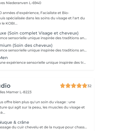
èves
Niederanven L-6940
0 années d'expérience, Facialiste et Bio-
uis spécialisée dans les soins du visage et l'art du
e KOBI...
xe (Soin complet Visage et cheveux)
Vivez une expérience sensorielle unique inspirée des traditions anciennes japonaises dédiées au soin du corps et à l'apaisement de l'esprit. Le Head Spa combine soin des cheveux et du visage pour améliorer la revitalisation du cuir chevelu tout en favorisant la réduction du stress et la relaxation générale: - Démaquillage du visage - Massage du visage manuel "coup d'éclat" - Massage manuel des épaules, de la nuque et du cuir chevelu à l'huile précieuse et utilisation de différents outils - Fontaine d'eau chaude - Masque visage hydratant - Shampoing - Masque capillaire sous bain de vapeur + sérum - Massage des mains et des bras. - Crème + Sérum visage hydradants - Séchage des cheveux (15 minutes)
mium (Soin des cheveux)
Vivez une expérience sensorielle unique inspirée des traditions anciennes japonaises dédiées au soin du corps et à l'apaisement de l'esprit. Le Head Spa combine soin des cheveux et du visage pour améliorer la revitalisation du cuir chevelu tout en favorisant la réduction du stress et la relaxation générale: - Démaquillage du visage - Massage manuel des épaules, de la nuque et du cuir chevelu à l'huile précieuse et utilisation de différents outils - Fontaine d'eau chaude - Shampoing - Masque capillaire sous bain de vapeur + sérum - Massage des mains et des bras. - Séchage des cheveux (15 minutes)
 Men
Messieurs, vivez une expérience sensorielle unique inspirée des traditions anciennes japonaises dédiées au soin du corps et à l'apaisement de l'esprit adapté à votre peau. Le Head Spa combine soin des cheveux et du visage pour améliorer la revitalisation du cuir chevelu tout en favorisant la réduction du stress et la relaxation générale: - Soin du visage (nettoyage, massage, masque et/ou soin de la barbe) - Massage manuel des épaules, de la nuque et du cuir chevelu à l'huile précieuse et utilisation de différents outils - Fontaine d'eau chaude - Shampoing - Sérum capillaire - Séchage des cheveux
udio
32
lles
Mamer L-8223
s offre bien plus qu'un soin du visage : une
ure qui agit sur la peau, les muscles du visage et
è...
 Nuque & crâne
Découvrez ce massage du cuir chevelu et de la nuque pour chasser les tensions physiques et mentales, combattre la fatigue et le stress. Modelage manuel du cuir chevelu sans huile, travail lent des muscles du cou, de la nuque sur-sollicités au quotidien. Les zones sensibles et tendues du crâne sont travaillés avec des techniques d'acupression et des instruments en pierre semi précieuse chauds afin de relaxer à la fois le corps et l'esprit et s'ancrer dans le moment présent. Réel lâcher prise en quelques instants. Les signes de fatigue sont estompés, le visage est parfaitement détendu.