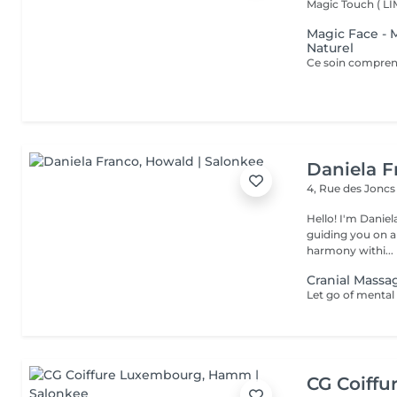
Magic Touch ( 
Magic Face - 
Naturel
Daniela F
4, Rue des Jonc
Hello! I'm Daniela. Since 2019, I've been a dedicated massother
guiding you on a
harmony withi...
Cranial Massa
CG Coiff