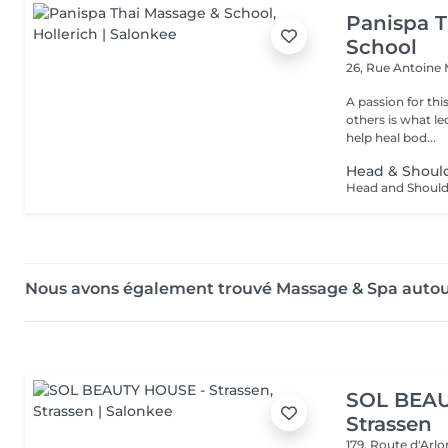
Panispa T
School
26, Rue Antoine
A passion for thi
others is what le
help heal bod...
Head & Shoul
Nous avons également trouvé Massage & Spa auto
SOL BEAU
Strassen
179, Route d'Arl