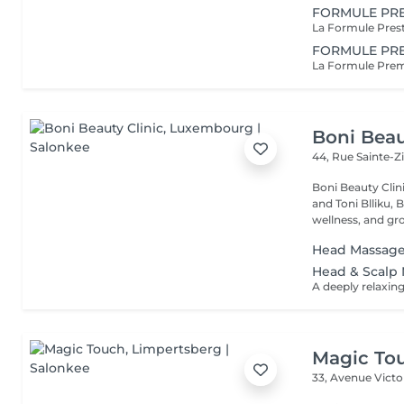
FORMULE PRE
FORMULE PR
Boni Beau
44, Rue Sainte-Z
Boni Beauty Clinic Founded by husband-and-wife team Ire
and Toni Blliku, 
wellness, and gr
Head Massag
Head & Scalp 
Magic To
33, Avenue Vict