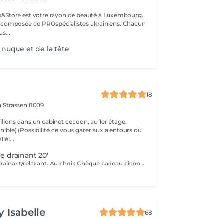
ils&Store est votre rayon de beauté à Luxembourg.
t composée de PROspécialistes ukrainiens. Chacun
s...
 nuque et de la tête
18
on
Strassen 8009
llons dans un cabinet cocoon, au 1er étage.
r aux alentours du
lèl...
e drainant 20'
Massage visage drainant/relaxant. Au choix Chèque cadeau disponible (Montant de votre choix, celui-ci est à indiquer lors de votre demande)
y Isabelle
68