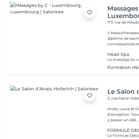
Massages 
Luxembo
177, rue de Neud
4 Massotherapeu
diplôme de bache
connaissances en
Head-Spa
Formation He
Le Salon 
3, rue Marie-Ade
Anais, Laura et D
d'exception. Vous serez accueillis dans un cadre raffiné et feutré pour
y passer un déli...
FORMULE DE