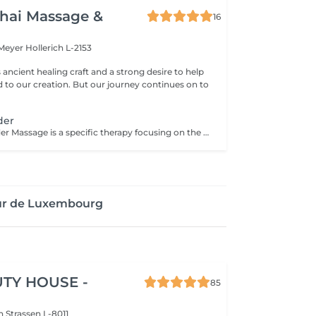
hai Massage &
16
 Meyer
Hollerich L-2153
s ancient healing craft and a strong desire to help
d to our creation. But our journey continues on to
der
Head and Shoulder Massage is a specific therapy focusing on the specific areas rather than the entire body. The massage helps to relieve tension in your muscles, improve circulation and reduce stress. This therapy is especially recommended for you if you work sitting down or at a desk all day. The focus on your back, head and shoulders helps you to relax and assists in the reduction of stress hormones in the muscles which can reduce the occurrence of tension related headaches. Other benefits that can be received from this therapy include: Improved sleep Reduction of neck-stiffness A general feeling of relaxation Improved circulation in your head
ur de Luxembourg
TY HOUSE -
85
on
Strassen L-8011